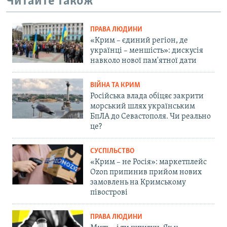
Читайте також
ПРАВА ЛЮДИНИ
«Крим – єдиний регіон, де
українці – меншість»: дискусія
навколо нової пам'ятної дати
ВІЙНА ТА КРИМ
Російська влада обіцяє закрити
морський шлях українським
БпЛА до Севастополя. Чи реально
це?
СУСПІЛЬСТВО
«Крим – не Росія»: маркетплейс
Ozon припинив прийом нових
замовлень на Кримському
півострові
ПРАВА ЛЮДИНИ