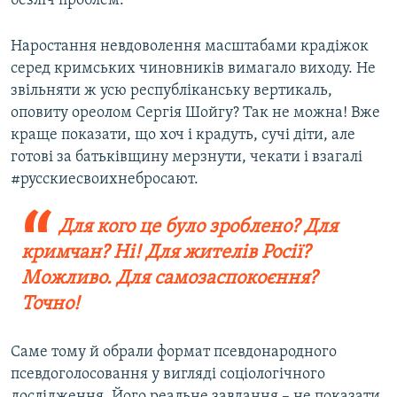
безліч проблем.
Наростання невдоволення масштабами крадіжок
серед кримських чиновників вимагало виходу. Не
звільняти ж усю республіканську вертикаль,
оповиту ореолом Сергія Шойгу? Так не можна! Вже
краще показати, що хоч і крадуть, сучі діти, але
готові за батьківщину мерзнути, чекати і взагалі
#русскиесвоихнебросают.
Для кого це було зроблено? Для
кримчан? Ні! Для жителів Росії?
Можливо. Для самозаспокоєння?
Точно!
Саме тому й обрали формат псевдонародного
псевдоголосовання у вигляді соціологічного
дослідження. Його реальне завдання – не показати