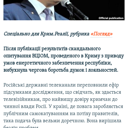
ВІДЕОУРОКИ «ELIFBE»
Русский
СВІДЧЕННЯ ОКУПАЦІЇ
Qırımtatar
УКРАЇНСЬКА ПРОБЛЕМА КРИМУ
Спеціально для Крим.Реалії, рубрика
«Погляд»
ДОЛУЧАЙСЯ!
ІНФОГРАФІКА
Після публікації результатів скандального
опитування ВЦІОМ, проведеного в Криму з приводу
Усі сайти RFE/RL
умов енергетичного забезпечення республіки,
вибухнула чергова боротьба думок і лояльностей.
Російські державні телеканали переповнили ефір
підсумками дослідження, що свідчать, як здається
телевізійникам, про найвищу довіру кримчан до
чинної влади Росії. У країні, де повага заробляється
публічним самокатуванням на потіху правителів,
така подача була вельми доречною. Вона вирішила