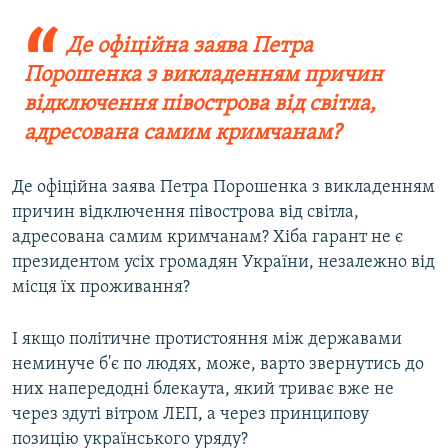
Де офіційна заява Петра
Порошенка з викладенням причин
відключення півострова від світла,
адресована самим кримчанам?
Де офіційна заява Петра Порошенка з викладенням
причин відключення півострова від світла,
адресована самим кримчанам? Хіба гарант не є
президентом усіх громадян України, незалежно від
місця їх проживання?
І якщо політичне протистояння між державами
неминуче б'є по людях, може, варто звернутись до
них напередодні блекаута, який триває вже не
через здуті вітром ЛЕП, а через принципову
позицію українського уряду?