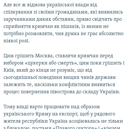
Але все ж відмова української влади від
спілкування зі своїми громадянами, які виявились
заручниками диких обставин, прямо свідчить про
сприйняття кримчан як пішаків, із якими не
потрібно розмовляти, чия думка не грає абсолютно
ніякої ролі.
Цим грішить Москва, ставлячи кримчан перед
вибором «цукерки або смерть», цим поки грішить і
Київ, який до кінця не розуміє, що від
сьогоднішньої поведінки вищих чинів держави
залежить те, наскільки конфліктним виявиться
процес повернення півострова до складу України.
Тому владі варто працювати над образом
українського Криму на експорт, щоб у рядового
жителя республіки Україна асоціювалась не тільки
з блокадою, постами «Правого сектора» і «кінцем