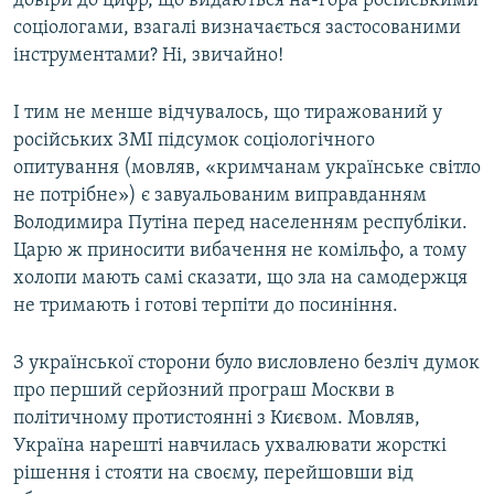
довіри до цифр, що видаються на-гора російськими
соціологами, взагалі визначається застосованими
інструментами? Ні, звичайно!
І тим не менше відчувалось, що тиражований у
російських ЗМІ підсумок соціологічного
опитування (мовляв, «кримчанам українське світло
не потрібне») є завуальованим виправданням
Володимира Путіна перед населенням республіки.
Царю ж приносити вибачення не комільфо, а тому
холопи мають самі сказати, що зла на самодержця
не тримають і готові терпіти до посиніння.
З української сторони було висловлено безліч думок
про перший серйозний програш Москви в
політичному протистоянні з Києвом. Мовляв,
Україна нарешті навчилась ухвалювати жорсткі
рішення і стояти на своєму, перейшовши від