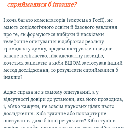
сприймалися б інакше?
І хоча багато коментаторів (зокрема з Росії), не
мають соціологічного освіти й базового уявлення
про те, як формуються вибірки й наскільки
телефонне опитування відображає реальну
громадську думку, продемонстрували швидше
власне невігластво, ніж адекватну позицію,
хочеться запитати: а якби ВЦІОМ застосував інший
метод дослідження, то результати сприймалися б
інакше?
Адже справа не в самому опитуванні, а у
відсутності довіри до установи, яка його проводила,
і, м'яко кажучи, не зовсім наукових цілях цього
дослідження. Хіба вуличне або поквартирне
опитування дало б інші результати? Хіба ступінь