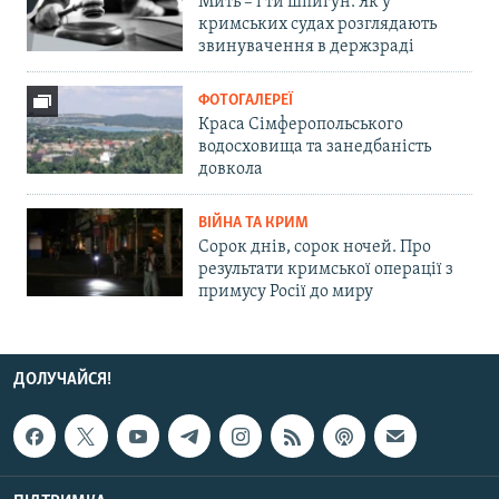
Мить – і ти шпигун. Як у
кримських судах розглядають
звинувачення в держзраді
ФОТОГАЛЕРЕЇ
Краса Сімферопольського
водосховища та занедбаність
довкола
ВІЙНА ТА КРИМ
Сорок днів, сорок ночей. Про
результати кримської операції з
примусу Росії до миру
ДОЛУЧАЙСЯ!