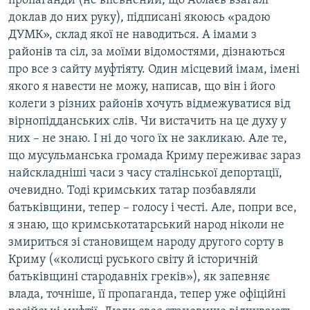
пропаганди (не впевнений, що Аблаєв взагалі
доклав до них руку), підписані якоюсь «радою
ДУМК», склад якої не наводиться. А імами з
районів та сіл, за моїми відомостями, дізнаються
про все з сайту муфтіяту. Один місцевий імам, імені
якого я навести не можу, написав, що він і його
колеги з різних районів хочуть відмежуватися від
вірнопідданських слів. Чи вистачить на це духу у
них – не знаю. І ні до чого їх не закликаю. Але те,
що мусульманська громада Криму переживає зараз
найскладніші часи з часу сталінської депортації,
очевидно. Тоді кримських татар позбавляли
батьківщини, тепер – голосу і честі. Але, попри все,
я знаю, що кримськотатарський народ ніколи не
змириться зі становищем народу другого сорту в
Криму («колисці руського світу й історичній
батьківщині стародавніх греків»), як запевняє
влада, точніше, її пропаганда, тепер уже офіційні