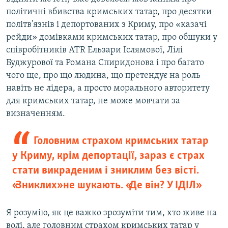
політичні вбивства кримських татар, про десятки
політв'язнів і депортованих з Криму, про «казачі
рейди» домівками кримських татар, про обшуки у
співробітників ATR Ельзари Іслямової, Лілі
Буджурової та Романа Спиридонова і про багато
чого ще, про що людина, що претендує на роль
навіть не лідера, а просто морального авторитету
для кримських татар, не може мовчати за
визначенням.
Головним страхом кримських татар
у Криму, крім депортації, зараз є страх
стати викраденим і зниклим без вісті.
«Зниклих» не шукають. «Де він? У ІДІЛ»
Я розумію, як це важко зрозуміти тим, хто живе на
волі, але головним страхом кримських татар у