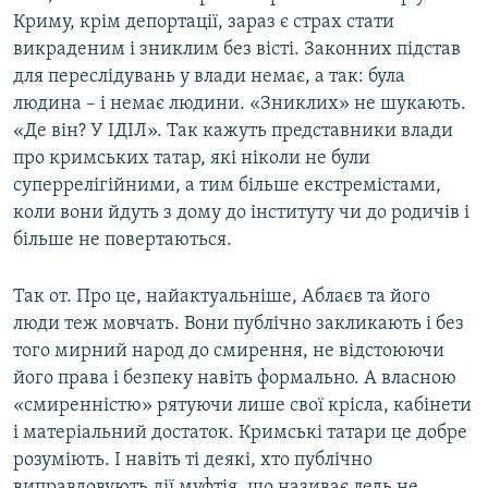
Криму, крім депортації, зараз є страх стати
викраденим і зниклим без вісті. Законних підстав
для переслідувань у влади немає, а так: була
людина – і немає людини. «Зниклих» не шукають.
«Де він? У ІДІЛ». Так кажуть представники влади
про кримських татар, які ніколи не були
суперрелігійними, а тим більше екстремістами,
коли вони йдуть з дому до інституту чи до родичів і
більше не повертаються.
Так от. Про це, найактуальніше, Аблаєв та його
люди теж мовчать. Вони публічно закликають і без
того мирний народ до смирення, не відстоюючи
його права і безпеку навіть формально. А власною
«смиренністю» рятуючи лише свої крісла, кабінети
і матеріальний достаток. Кримські татари це добре
розуміють. І навіть ті деякі, хто публічно
виправдовують дії муфтія, що називає ледь не