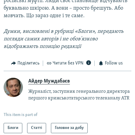
російські муфтії. Люди своє становище відчувають
буквально шкірою. А вони – просто брешуть. Або
мовчать. Що зараз одне і те саме.
Думки, висловлені в рубриці «Блоги», передають
погляди самих авторів і не обов'язково
відображають позицію редакції
Поділитись
Читати без VPN
Follow us
Айдер Муждабаєв
Журналіст, заступник генерального директора
першого кримськотатарського телеканалу ATR
This item is part of
Блоги
Статті
Головне за добу