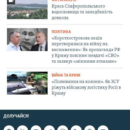
ФОТОГАЛЕРЕЇ
Краса Сімферопольського
водосховища та занедбаність
довкола
ПОЛІТИКА
«Короткострокова акція
перетворилася на війну на
виснаження»: Як пропаганда РФ
у Криму пояснює невдачі «СВО»
та залякує «мінними атаками»
ВІЙНА ТА КРИМ
«Полювання на колони». Як ЗСУ
ріжуть військову логістику Росії в
Криму
ДОЛУЧАЙСЯ!