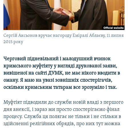
ВІДЕОУРОКИ «ELIFBE»
Русский
СВІДЧЕННЯ ОКУПАЦІЇ
Qırımtatar
УКРАЇНСЬКА ПРОБЛЕМА КРИМУ
ДОЛУЧАЙСЯ!
Сергій Аксьонов вручає нагороду Еміралі Аблаєву, 11 липня
ІНФОГРАФІКА
2015 року
Черговий підневільний і малодушний вчинок
Усі сайти RFE/RL
кримського муфтіяту у вигляді друкованої заяви,
вивішеної на сайті ДУМК, не має нікого вводити в
оману. Я маю на увазі зовнішніх спостерігачів,
оскільки кримським татарам все зрозуміло і так.
Муфтіят підводили до служби новій владі з першого
дня анексії, і зараз ми просто спостерігаємо фінал
процесу. Служба ця полягає не тільки і не стільки в
здійсненні релігійних обрядів, про них тут можна