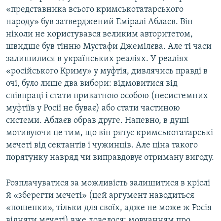
«представника всього кримськотатарського
народу» був затверджений Еміралі Аблаєв. Він
ніколи не користувався великим авторитетом,
швидше був тінню Мустафи Джемілєва. Але ті часи
залишилися в українських реаліях. У реаліях
«російського Криму» у муфтія, дивлячись правді в
очі, було лише два вибори: відмовитися від
співпраці і стати приватною особою (несистемних
муфтіїв у Росії не буває) або стати частиною
системи. Аблаєв обрав друге. Напевно, в душі
мотивуючи це тим, що він рятує кримськотатарські
мечеті від сектантів і чужинців. Але ціна такого
порятунку навряд чи виправдовує отриману вигоду.
Розплачуватися за можливість залишитися в кріслі
й «зберегти мечеті» (цей аргумент наводиться
«пошепки», тільки для своїх, адже не може ж Росія
відняти мечеті) вже довелося: мовчанням про