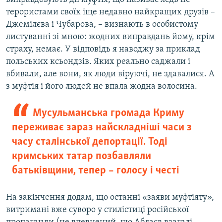
терористами своїх іще недавно найкращих друзів –
Джемілєва і Чубарова, – визнають в особистому
листуванні зі мною: жодних виправдань йому, крім
страху, немає. У відповідь я наводжу за приклад
польських ксьондзів. Яких реально саджали і
вбивали, але вони, як люди віруючі, не здавалися. А
з муфтія і його людей не впала жодна волосина.
Мусульманська громада Криму
переживає зараз найскладніші часи з
часу сталінської депортації. Тоді
кримських татар позбавляли
батьківщини, тепер – голосу і честі
На закінчення додам, що останні «заяви муфтіяту»,
витримані вже суворо у стилістиці російської