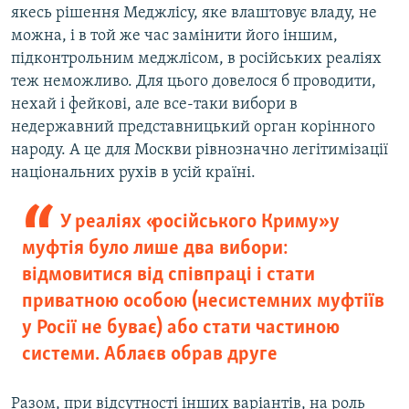
якесь рішення Меджлісу, яке влаштовує владу, не
можна, і в той же час замінити його іншим,
підконтрольним меджлісом, в російських реаліях
теж неможливо. Для цього довелося б проводити,
нехай і фейкові, але все-таки вибори в
недержавний представницький орган корінного
народу. А це для Москви рівнозначно легітимізації
національних рухів в усій країні.
У реаліях «російського Криму» у
муфтія було лише два вибори:
відмовитися від співпраці і стати
приватною особою (несистемних муфтіїв
у Росії не буває) або стати частиною
системи. Аблаєв обрав друге
Разом, при відсутності інших варіантів, на роль