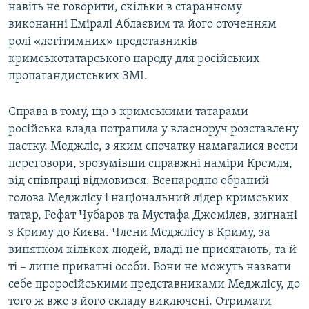
навіть не говорити, скільки в старанному
виконанні Еміралі Аблаєвим та його оточенням
ролі «легітимних» представників
кримськотатарського народу для російських
пропагандистських ЗМІ.
Справа в тому, що з кримськими татарами
російська влада потрапила у власноруч розставлену
пастку. Меджліс, з яким спочатку намагалися вести
переговори, зрозумівши справжні наміри Кремля,
від співпраці відмовився. Всенародно обраний
голова Меджлісу і національний лідер кримських
татар, Рефат Чубаров та Мустафа Джемілєв, вигнані
з Криму до Києва. Члени Меджлісу в Криму, за
винятком кількох людей, владі не присягають, та й
ті – лише приватні особи. Вони не можуть назвати
себе проросійськими представниками Меджлісу, до
того ж вже з його складу виключені. Отримати