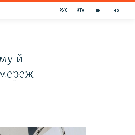
РУС
КТА
му й
цмереж