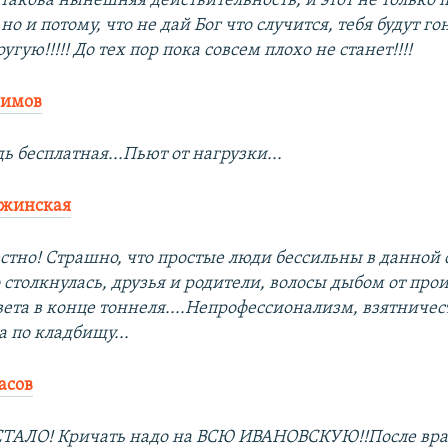
такова нынешняя действительность, и этот не только 
но и потому, что не дай Бог что случится, тебя будут го
угую!!!!! До тех пор пока совсем плохо не станет!!!!
гимов
 бесплатная...Пьют от нагрузки...
ужинская
естно! Страшно, что простые люди бессильны в данной 
столкнулась, друзья и родители, волосы дыбом от про
вета в конце тоннеля....Непрофессионализм, взятничеств
 по кладбищу...
асов
АЛО! Кричать надо на ВСЮ ИВАНОВСКУЮ!!После врача