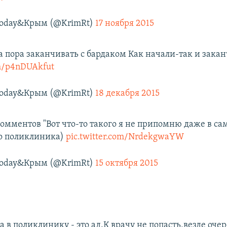
Today&Крым (@KrimRt)
17 ноября 2015
а пора заканчивать с бардаком Как начали-так и зака
om/p4nDUAkfut
Today&Крым (@KrimRt)
18 декабря 2015
комментов "Вот что-то такого я не припомню даже в с
то поликлиника)
pic.twitter.com/NrdekgwaYW
Today&Крым (@KrimRt)
15 октября 2015
а в поликлинику - это ад.К врачу не попасть,везде оче