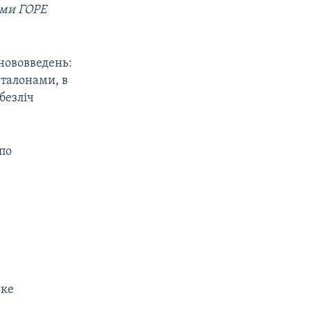
ими ГОРЕ
нововведень:
 талонами, в
безліч
по
ике