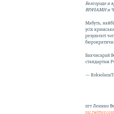
Белгороде и в
ВРАЧАМИ и Ч
Мабуть, найб
усіх кримськи
результаті чо
бюрократични
Бахчисарай В
стандартам 
— Roksolana
пгт Ленино В
pic.twitter.c