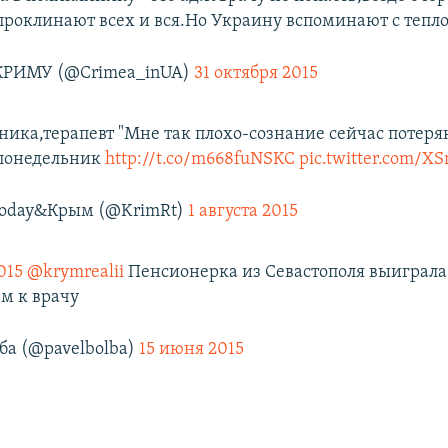
проклинают всех и вся.Но Украину вспоминают с тепло
 КРИМУ (@Crimea_inUA)
31 октября 2015
ника,терапевт "Мне так плохо-сознание сейчас потеря
 понедельник
http://t.co/m668fuNSKC
pic.twitter.com
Today&Крым (@KrimRt)
1 августа 2015
015
@krymrealii
Пенсионерка из Севастополя выиграла
ём к врачу
ба (@pavelbolba)
15 июня 2015