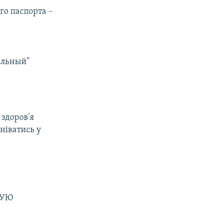
го паспорта –
альный"
здоров'я
іватись у
ВУЮ