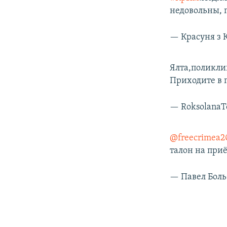
недовольны, 
— Красуня з
Ялта,поликли
Приходите в
— Roksolana
@freecrimea2
талон на при
— Павел Боль