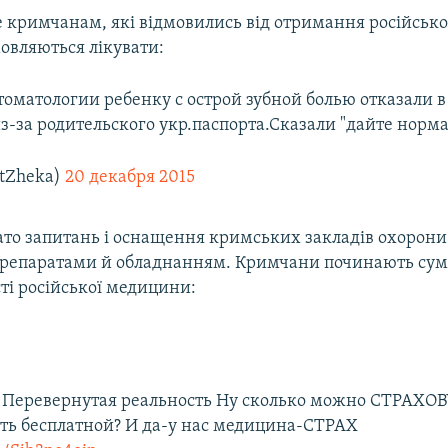
 кримчанам, які відмовились від отримання російсько
мовляються лікувати:
томатологии ребенку с острой зубной болью отказали в
-за родительского укр.паспорта.Сказали "дайте норм
tZheka)
20 декабря 2015
ато запитань і оснащення кримських закладів охорони 
епаратами й обладнанням. Кримчани починають сумн
ті російської медицини:
 Перевернутая реальность Ну сколько можно СТРАХО
ть бесплатной? И да-у нас медицина-СТРАХ