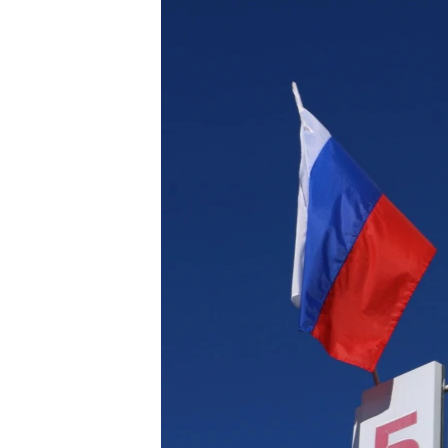
ВІДЕОУРОКИ «ELIFBE»
СВІДЧЕННЯ ОКУПАЦІЇ
УКРАЇНСЬКА ПРОБЛЕМА КРИМУ
ІНФОГРАФІКА