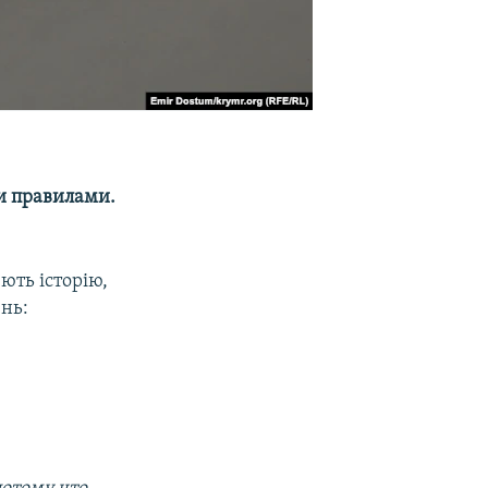
и правилами.
ють історію,
ень: