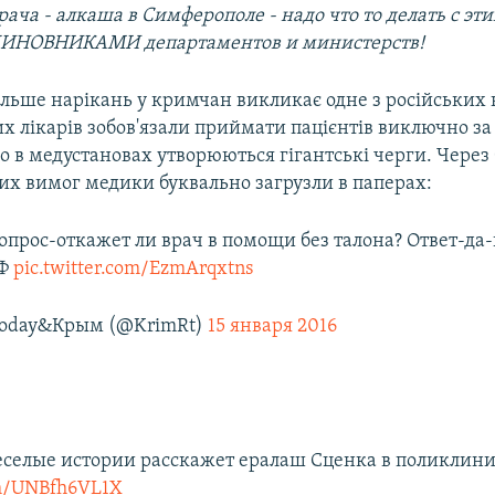
рача - алкаша в Симферополе - надо что то делать с эт
ИНОВНИКАМИ департаментов и министерств!
ільше нарікань у кримчан викликає одне з російських 
х лікарів зобов'язали приймати пацієнтів виключно за
го в медустановах утворюються гігантські черги. Через 
х вимог медики буквально загрузли в паперах:
опрос-откажет ли врач в помощи без талона? Ответ-да-
РФ
pic.twitter.com/EzmArqxtns
Today&Крым (@KrimRt)
15 января 2016
еселые истории расскажет ералаш Сценка в поликлин
om/UNBfh6VL1X