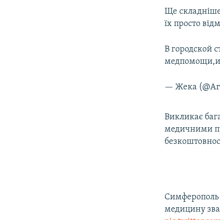
​Ще складніше
їх просто від
В городской с
медпомощи,из
— Жека (@Ar
Викликає баг
медичними пр
безкоштовнос
Симферополь
медицину зва