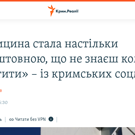
цина стала настільки
штовною, що не знаєш ко
тити» – із кримських со
в
5:30
ь
Читати без VPN