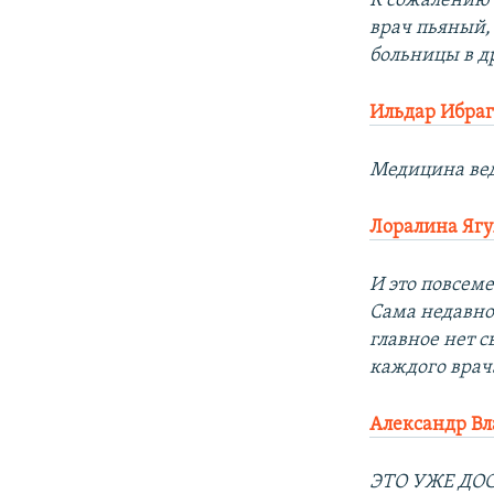
К сожалению 
врач пьяный, 
больницы в др
Ильдар Ибра
Медицина ведь
Лоралина Яг
И это повсем
Сама недавно 
главное нет с
каждого врача
Александр Вл
ЭТО УЖЕ ДОСТ