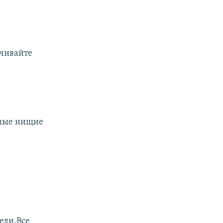
нчивайте
амые нищие
реди.Все