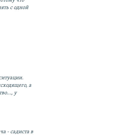
потому что
нять с одной
ситуации.
исходящего, а
о..., у
 - садиста в