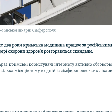
6-ї міської лікарні Сімферополя
е два роки кримська медицина працює за російським
сфері охорони здоров'я розгораються скандали.
раз кримські користувачі інтернету активно обговорю
кілька місяців тому в одній із сімферопольських лікар