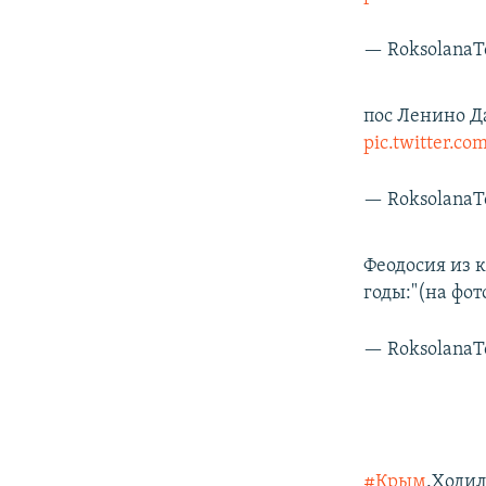
— Roksolana
пос Ленино Д
pic.twitter.c
— Roksolana
Феодосия из 
годы:"(на фо
— Roksolana
#Крым
.Ходил