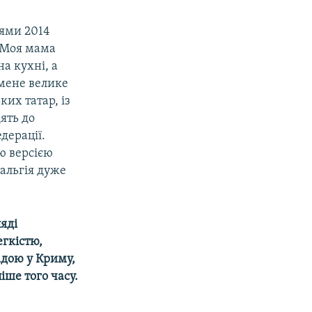
іями 2014
. Моя мама
на кухні, а
 мене велике
их татар, із
ять до
дерації.
ою версією
тальгія дуже
яді
егкістю,
адою у Криму,
іше того часу.