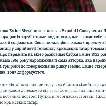
рка Еміне Зіятдінова вчилася в Україні і Сполучених 
впрацює із зарубіжними виданнями, але вважає себе н
але й соціологом. Свою інсталяцію в рамках проекту «І
ізниці у сприйнятті геноциду кримських татар трьома
 Про пережите на відео розповідає бабуся Еміне 1932 ро
мама 1961 року народження й сама авторка, яка народи
а три роки до повернення на рідну землю. Еміне ствер
ва, вона деформується.
Еміне Зіятдінова використовувала й фото з сімейного арх
здки додому, недалеко від своєї фотографії на шкільній
 побачила портрет Путіна й георгіївські стрічки. І жод
ію кримських татар.