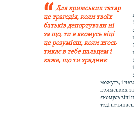
Для кримських татар
це трагедія, коли твоїх
батьків депортували ні
за що, ти в якомусь віці
це розумієш, коли хтось
тикає в тебе пальцем і
каже, що ти зрадник
можуть, і нев
кримських тат
якомусь віці 
тоді починаєш