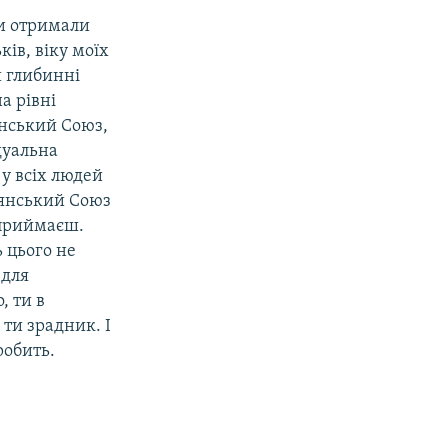
ри отримали
ів, віку моїх
и глибинні
а рівні
янський Союз,
дуальна
у всіх людей
адянський Союз
 сприймаєш.
ь цього не
 для
, ти в
 ти зрадник. І
робить.