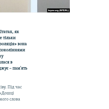
Штатах, як
е тільки
золяція» вона
 поколіннями
ку
лася в
джує – пам'ять
іву. Під час
 «Дошці
ного слова