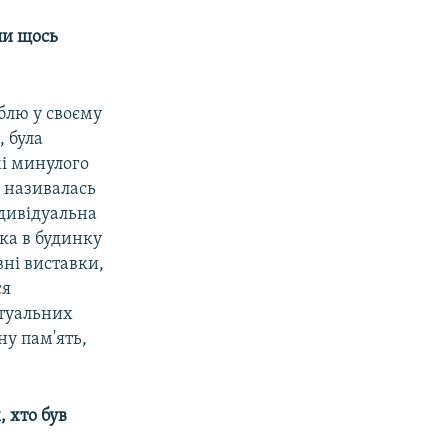
ли щось
облю у своєму
, була
і минулого
а називалась
ндивідуальна
ка в будинку
вні виставки,
ся
птуальних
ну пам'ять,
, хто був