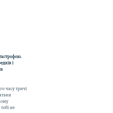
тастрофою.
едків і
ла
го часу тричі
батьки
кому
 тобі не