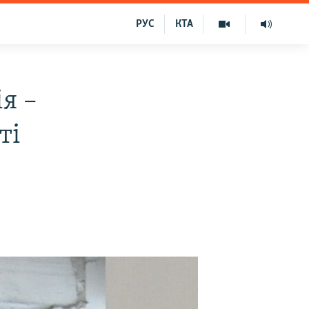
РУС
КТА
я –
ті