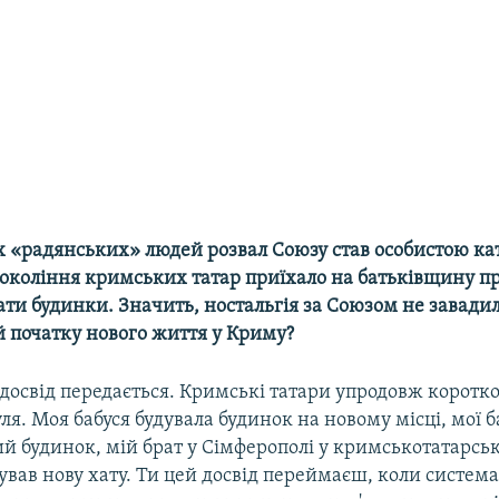
ох «радянських» людей розвал Союзу став особистою ка
окоління кримських татар приїхало на батьківщину пр
ати будинки. Значить, ностальгія за Союзом не завади
 початку нового життя у Криму?
досвід передається. Кримські татари упродовж коротко
ля. Моя бабуся будувала будинок на новому місці, мої 
ий будинок, мій брат у Сімферополі у кримськотатарсь
ував нову хату. Ти цей досвід переймаєш, коли система