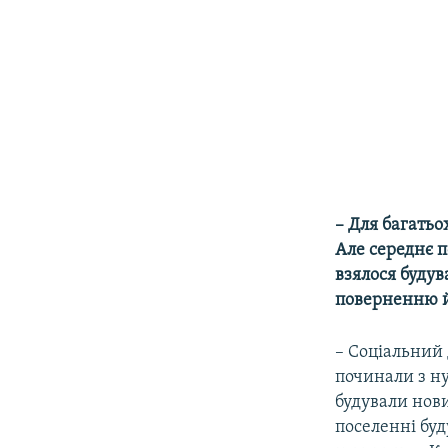
– Для багать
Але середнє п
взялося будув
поверненню й
– Соціальний 
починали з ну
будували нов
поселенні буд