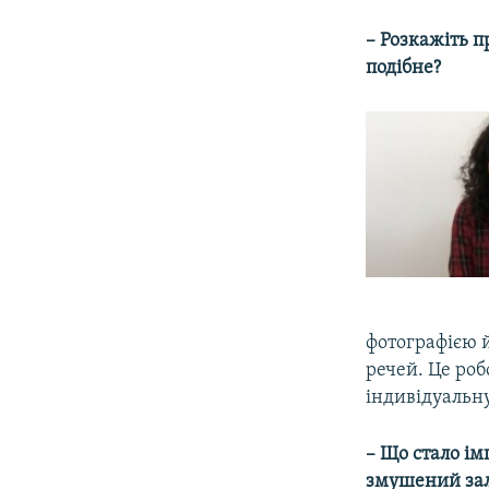
– Розкажіть п
подібне?
фотографією 
речей. Це роб
індивідуальну 
– Що стало імп
змушений зал