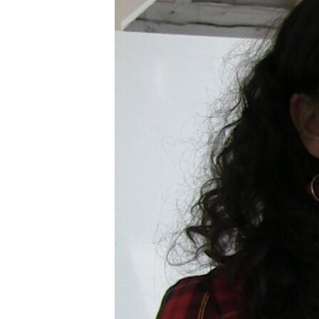
ВІДЕОУРОКИ «ELIFBE»
СВІДЧЕННЯ ОКУПАЦІЇ
УКРАЇНСЬКА ПРОБЛЕМА КРИМУ
ІНФОГРАФІКА