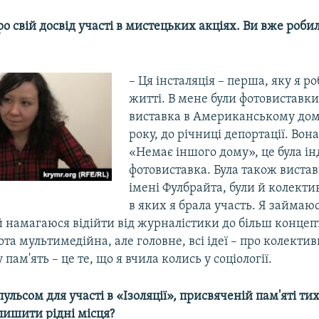
ро свій досвід участі в мистецьких акціях. Ви вже роби
– Ця інсталяція – перша, яку я р
житті. В мене були фотовиставки
виставка в Американському дом
року, до річниці депортації. Вон
«Немає іншого дому», це була і
фотовиставка. Була також вистав
імені Фулбрайта, були й колекти
в яких я брала участь. Я займаю
й намагаюся відійти від журналістики до більш конце
ота мультимедійна, але головне, всі ідеї – про колектив
пам'ять – це те, що я вчила колись у соціології.
ульсом для участі в «Ізоляції», присвяченій пам'яті тих
ишити рідні місця?