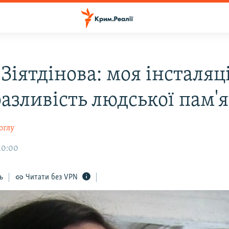
Зіятдінова: моя інсталяці
азливість людської пам'я
оглу
10:00
ь
Читати без VPN