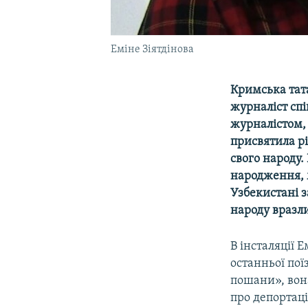
Еміне Зіятдінова
Кримська тата
журналіст спі
журналістом, 
присвятила р
свого народу.
народження, 
Узбекистані з
народу вразли
В інсталяції 
останньої пої
пошани», вона
про депортац