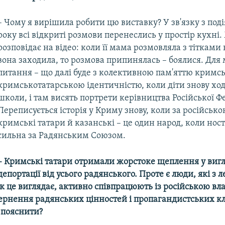
– Чому я вирішила робити цю виставку? У зв'язку з под
року всі відкриті розмови перенеслись у простір кухні
розповідає на відео: коли її мама розмовляла з тітками 
вона заходила, то розмова припинялась – боялися. Для
питання – що далі буде з колективною пам'яттю кримськ
кримськотатарською ідентичністю, коли діти знову ход
школи, і там висять портрети керівництва Російської Фе
Переписується історія у Криму знову, коли за російськ
кримські татари й казанські – це один народ, коли нос
сильна за Радянським Союзом.
– Кримські татари отримали жорстоке щеплення у вигл
депортації від усього радянського. Проте є люди, які з л
к це виглядає, активно співпрацюють із російською вл
овернення радянських цінностей і пропагандистських кл
 пояснити?