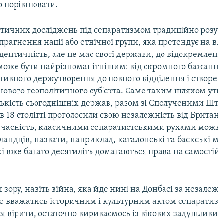
о порівнювати.
ітичних досліджень під сепаратизмом традиційно роз
прагнення нації або етнічної групи, яка претендує на 
дентичність, але не має своєї держави, до відокремлен
може бути найрізноманітнішим: від скромного бажання
тивного держутворення до повного відділення і створ
 нового геополітичного суб'єкта. Саме таким шляхом у
лькість сьогоднішніх держав, разом зі Сполученими Ш
в 18 столітті проголосили свою незалежність від Британ
учасність, класичними сепаратистськими рухами можн
андців, назвати, наприклад, каталонські та баскські м
які вже багато десятиліть домагаються права на самост
и зору, навіть війна, яка йде нині на Донбасі за незале
е вважатись історичним і культурним актом сепарати
ся вірити, остаточно вириваємось із вікових задушливи