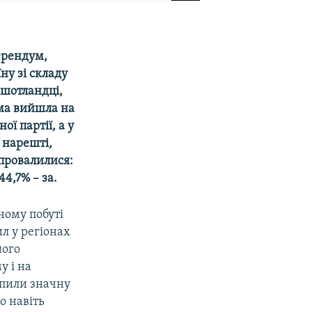
ерендум,
ну зі складу
и шотландці,
ема вийшла на
ї партії, а у
 нарешті,
 провалилися:
4,7% – за.
ному побуті
л у регіонах
його
у і на
опили значну
о навіть