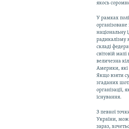
якось соромн
У рамках пол
організоване 
національну і
радикалізму 
складі федера
світовій мапі
величезна кі
Америки, які 
Якщо взяти с
згаданих шотл
організації, 
існування.
З певної точк
України, мож
зараз, хочеть