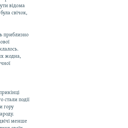
бути відома
була свічок,
ть приблизно
ової
клалось.
их жодна,
ичної
априкінці
о стали події
и гору
ароду.
двічі менше