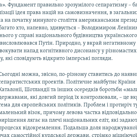
а». Фундамент правильно зрозумілого сепаратизму – б
лізації ідея права націй на самовизначення, в загальн
а на початку минулого століття американським прези
 багато хто, напевно, здивується – Володимиром Леніни
нього у справі національного будівництва українського
 висловлювався Путін. Природно, у вкрай негативному
овокувати напад когнітивного дисонансу у різномастих
чу, які сповідують відкрито імперські погляди.
Сьогодні можна, звісно, по-різному ставитись до наяв
сепаратистських проектів. Політичне майбутнє Країни 
Каталонії, Шотландії та інших осередків боротьби «мал
державами, які довгий період їх контролювали, – це в
тема для європейських політиків. Проблем і протиріч тут
маленький візок, причому левова частка відповідальнос
вирішення лягає на плечі національних еліт, які задают
процесах відокремлення. Подальша доля народжувано
очах самостійної курдської держави, стрімко міцніючої