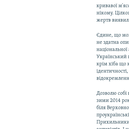
кривавої м'яс
нікому. Цілко
жертв виявилос
Єдине, що мо
не здатна опи
національної 
Український п
крім хіба що 
ідентичності
відокремленн
Дозволю собі 
зими 2014 рок
біля Верховно
проукраїнськ
Прихильники 