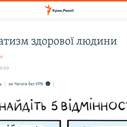
атизм здорової людини
ук
15:00
ь
Читати без VPN