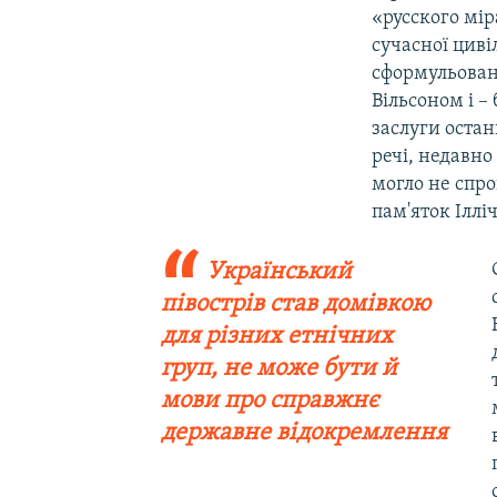
«русского мір
сучасної циві
сформульован
Вільсоном і –
заслуги остан
речі, недавно
могло не спр
пам'яток Іллі
Український
півострів став домівкою
для різних етнічних
груп, не може бути й
мови про справжнє
державне відокремлення