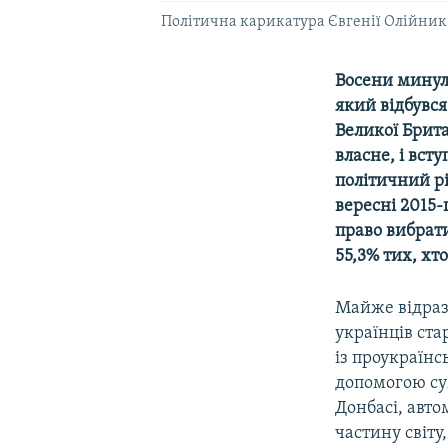
Політична карикатура Євгенії Олійник
Восени минул
який відбувся
Великої Брита
власне, і вст
політичний рі
вересні 2015-
право вибрати
55,3% тих, хт
Майже відраз
українців ст
із проукраїнс
допомогою сум
Донбасі, авт
частину світу