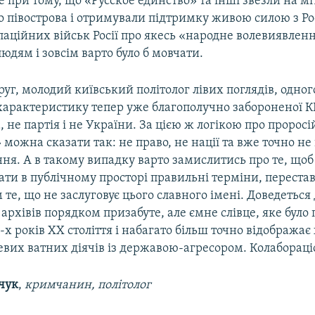
 це при тому, що «Русское единство» та інші звезли на мі
о півострова і отримували підтримку живою силою з Рос
паційних військ Росії про якесь «народне волевиявлен
дям і зовсім варто було б мовчати.
уг, молодий київський політолог лівих поглядів, одног
характеристику тепер уже благополучно забороненої К
 не партія і не України. За цією ж логікою про пророс
можна сказати так: не право, не нації та вже точно не
ня. А в такому випадку варто замислитись про те, щоб
ати в публічному просторі правильні терміни, перест
те, що не заслуговує цього славного імені. Доведеться д
рхівів порядком призабуте, але ємне слівце, яке бул
-х років XX століття і набагато більш точно відображає
евих ватних діячів із державою-агресором. Колабораці
чук
,
кримчанин, політолог