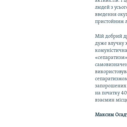
активістів. І
людей з усьог
введення оку
пристойним лю
Мій добрий др
дуже влучну 
комуністична,
«сепаратизм» 
самовизначен
використовув
сепаратизмом 
запорошених а
на початку 40
взаємин місц
Максим Осад