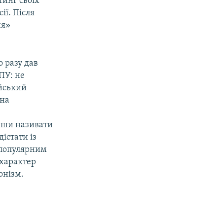
тинг своїх
ії. Після
ня»
о разу дав
ПУ: не
ійський
 на
авши називати
істати із
о популярним
 характер
онізм.