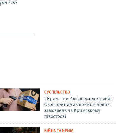
ів і не
СУСПІЛЬСТВО
«Крим – не Росія»: маркетплейс
Ozon припинив прийом нових
замовлень на Кримському
півострові
ВІЙНА ТА КРИМ