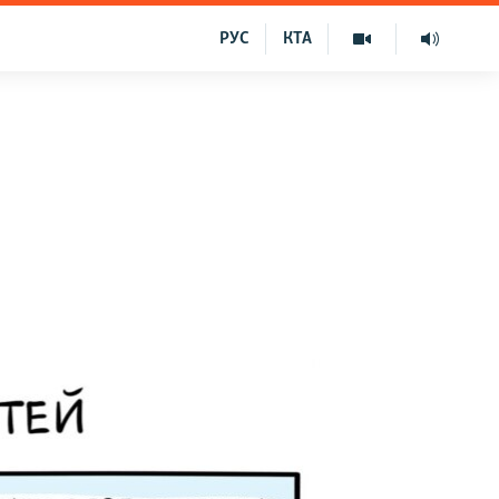
РУС
КТА