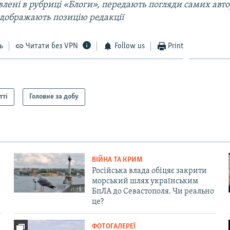
лені в рубриці «Блоги», передають погляди самих автор
ідображають позицію редакції
ь
Читати без VPN
Follow us
Print
тті
Головне за добу
ВІЙНА ТА КРИМ
Російська влада обіцяє закрити
морський шлях українським
БпЛА до Севастополя. Чи реально
це?
ФОТОГАЛЕРЕЇ