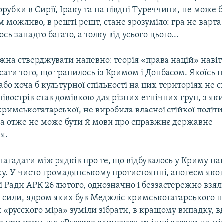
орубки в Сирії, Іраку та на півдні Туреччини, не може 
м можливо, в решті решт, стане зрозуміло: гра не варта 
ь занадто багато, а толку від усього цього...
жна стверджувати напевно: теорія «права націй» наві
сати того, що трапилось із Кримом і Донбасом. Якоїсь н
або хоча б культурної спільності на цих територіях не с
івострів став домівкою для різних етнічних груп, з як
кримськотатарської, не виробила власної стійкої політ
, а отже не може бути й мови про справжнє державне
я.
нагадати між рядків про те, що відбувалось у Криму н
у. У чисто громадянському протистоянні, апогеєм яког
ї Ради АРК 26 лютого, однозначно і беззастережно взял
і сили, ядром яких був Меджліс кримськотатарського н
«русского міра» зуміли зібрати, в кращому випадку, в