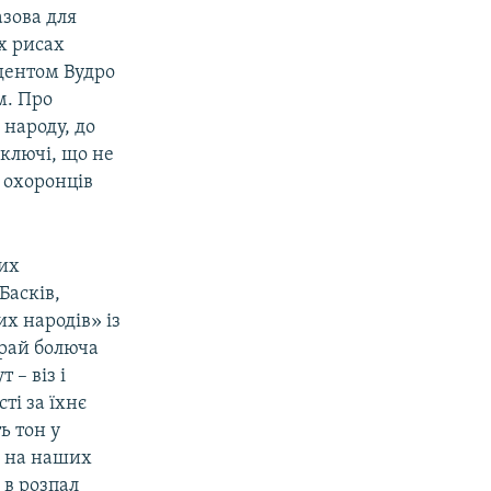
азова для
их рисах
дентом Вудро
м. Про
 народу, до
 ключі, що не
 охоронців
них
Басків,
их народів» із
край болюча
 – віз і
ті за їхнє
ь тон у
ї на наших
 в розпал