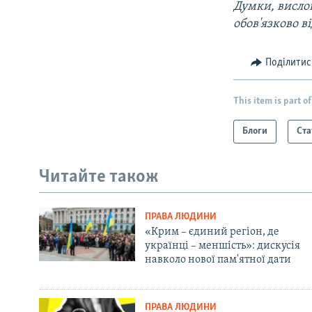
Думки, вислов
обов'язково в
Поділитис
This item is part of
Блоги
Ста
Читайте також
ПРАВА ЛЮДИНИ
«Крим – єдиний регіон, де
українці – меншість»: дискусія
навколо нової пам'ятної дати
ПРАВА ЛЮДИНИ