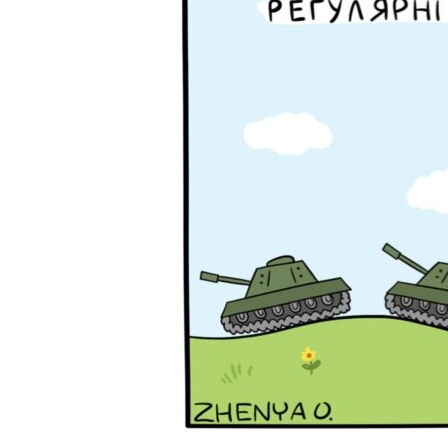
ВІДЕОУРОКИ «ELIFBE»
СВІДЧЕННЯ ОКУПАЦІЇ
УКРАЇНСЬКА ПРОБЛЕМА КРИМУ
ІНФОГРАФІКА