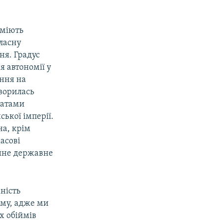
уміють
власну
ня. Градус
 автономії у
ення на
творилась
татами
ської імперії.
а, крім
асові
ійне державне
жність
зму, адже ми
х обіймів