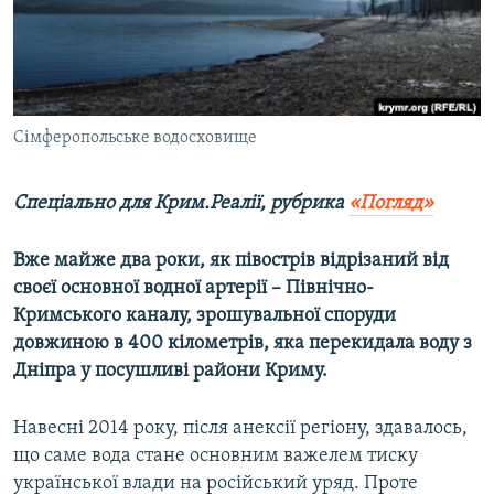
ВІДЕОУРОКИ «ELIFBE»
Русский
СВІДЧЕННЯ ОКУПАЦІЇ
Qırımtatar
УКРАЇНСЬКА ПРОБЛЕМА КРИМУ
ДОЛУЧАЙСЯ!
Сімферопольське водосховище
ІНФОГРАФІКА
Спеціально для Крим.Реалії, рубрика
«Погляд»
Усі сайти RFE/RL
Вже майже два роки, як півострів відрізаний від
своєї основної водної артерії – Північно-
Кримського каналу, зрошувальної споруди
довжиною в 400 кілометрів, яка перекидала воду з
Дніпра у посушливі райони Криму.
Навесні 2014 року, після анексії регіону, здавалось,
що саме вода стане основним важелем тиску
української влади на російський уряд. Проте