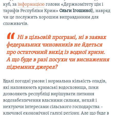
куб, за
інформацією
голови «Держкомітету цін і
тарифів Республіки Крим»
Ольги Ігошиної
), навряд
чи це послужить хорошим виправданням для
споживачів.
Ні в цільовій програмі, ні в заявах
федеральних чиновників не йдеться
про остаточний вихід із водної кризи.
А що буде в разі посухи чи виснаження
підземних джерел?​
Вдалі погодні умови і нормальна кількість опадів,
які наповнюють кримські водосховища, поки
дозволяють республіці вирішувати питання
водозабезпечення власними силами, нехай і
нехтуючи інтересами сільського господарства –
ключової економічної галузі регіону. Але що буде в