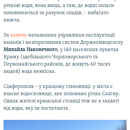
річкові води, вона вища, а там, де водні запаси
поповнюються за рахунок опадів, – набагато
нижча.
За
заявою
начальника управління експлуатації
каналів і меліоративних систем Держкомводгоспу
Михайла Наконечного
, у 160 населених пунктах
Криму (здебільшого Чорноморського та
Первомайського районів, де живуть 60 тисяч
людей) вода неякісна.
Сімферополь – у кращому становищі: у міста є
власне водосховище, яке поповнює річка Салгир.
Однак жителі кримської столиці теж не в захваті
від води, яку їм постачають.