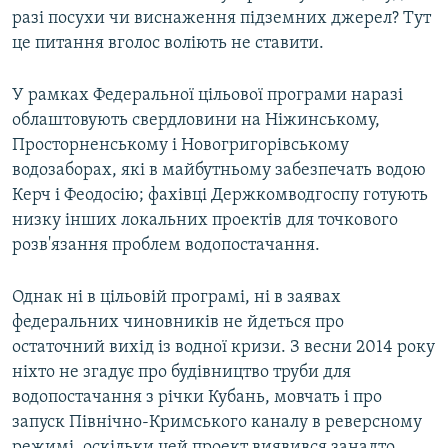
разі посухи чи виснаження підземних джерел? Тут
це питання вголос воліють не ставити.
У рамках Федеральної цільової програми наразі
облаштовують свердловини на Ніжинському,
Просторненському і Новогригорівському
водозаборах, які в майбутньому забезпечать водою
Керч і Феодосію; фахівці Держкомводгоспу готують
низку інших локальних проектів для точкового
розв'язання проблем водопостачання.
Однак ні в цільовій програмі, ні в заявах
федеральних чиновників не йдеться про
остаточний вихід із водної кризи. З весни 2014 року
ніхто не згадує про будівництво труби для
водопостачання з річки Кубань, мовчать і про
запуск Північно-Кримського каналу в реверсному
режимі, оскільки цей проект виявився занадто