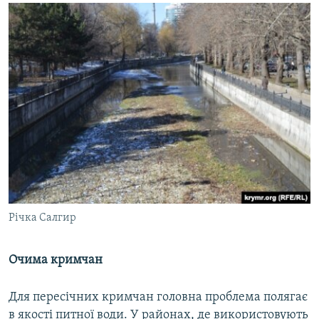
Річка Салгир
Очима кримчан
Для пересічних кримчан головна проблема полягає
в якості питної води. У районах, де використовують