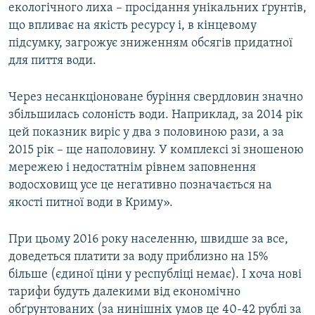
екологічного лиха – просідання унікальних ґрунтів,
що впливає на якість ресурсу і, в кінцевому
підсумку, загрожує зниженням обсягів придатної
для пиття води.
Через несанкціоноване буріння свердловин значно
збільшилась солоність води. Наприклад, за 2014 рік
цей показник виріс у два з половиною рази, а за
2015 рік – ще наполовину. У комплексі зі зношеною
мережею і недостатнім рівнем заповнення
водосховищ усе це негативно позначається на
якості питної води в Криму».
При цьому 2016 року населенню, швидше за все,
доведеться платити за воду приблизно на 15%
більше (єдиної ціни у республіці немає). І хоча нові
тарифи будуть далекими від економічно
обґрунтованих (за нинішніх умов це 40-42 рублі за