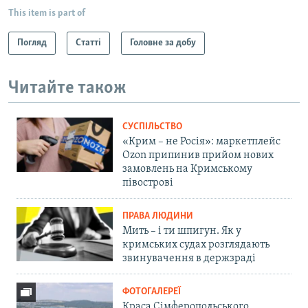
This item is part of
Погляд
Статті
Головне за добу
Читайте також
СУСПІЛЬСТВО
«Крим – не Росія»: маркетплейс
Ozon припинив прийом нових
замовлень на Кримському
півострові
ПРАВА ЛЮДИНИ
Мить – і ти шпигун. Як у
кримських судах розглядають
звинувачення в держзраді
ФОТОГАЛЕРЕЇ
Краса Сімферопольського