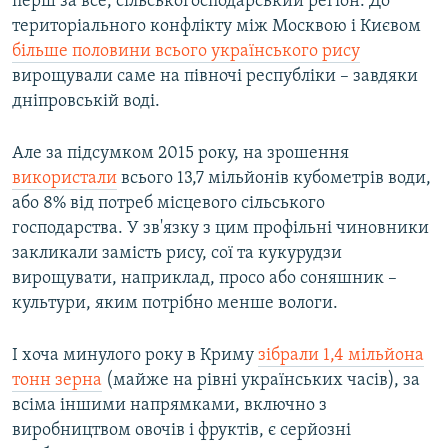
перш за все, сільськогосподарський регіон. До
територіального конфлікту між Москвою і Києвом
більше половини всього українського рису
вирощували саме на півночі республіки – завдяки
дніпровській воді.
Але за підсумком 2015 року, на зрошення
використали
всього 13,7 мільйонів кубометрів води,
або 8% від потреб місцевого сільського
господарства. У зв'язку з цим профільні чиновники
закликали замість рису, сої та кукурудзи
вирощувати, наприклад, просо або соняшник –
культури, яким потрібно менше вологи.
І хоча минулого року в Криму
зібрали 1,4 мільйона
тонн зерна
(майже на рівні українських часів), за
всіма іншими напрямками, включно з
виробництвом овочів і фруктів, є серйозні