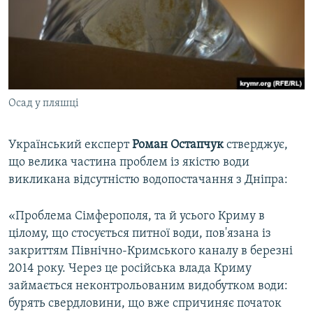
Осад у пляшці
Український експерт
Роман Остапчук
стверджує,
що велика частина проблем із якістю води
викликана відсутністю водопостачання з Дніпра:
«Проблема Сімферополя, та й усього Криму в
цілому, що стосується питної води, пов'язана із
закриттям Північно-Кримського каналу в березні
2014 року. Через це російська влада Криму
займається неконтрольованим видобутком води:
бурять свердловини, що вже спричиняє початок