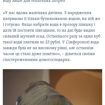
воду лише для технічних потреб.
«У нас вдома маленька дитина. З народження
напуваємо її тільки бутильованою водою, на ній же
і готуємо. Якщо набрати води в прозору пляшку і
дати їй постояти півгодини, то на дні буде видно
сильний мутний осад. Останнього разу за один куб
такої води платили по 23 рублі. У Сімферополі вода
завжди була не на високому рівні, але останнім
часом це стало дуже помітно», – ділиться своїми
спостереженнями домогосподарка.