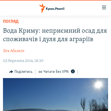
Доступність
посилання
Перейти
ПОГЛЯД
до
НОВИНИ
Вода Криму: неприємний осад для
основного
ВОДА.КРИМ
матеріалу
споживачів і дуля для аграріїв
ВІДЕО ТА ФОТО
Перейти
до
Лев Абалкін
ПОЛІТИКА
основної
02 березень 2016, 18:30
БЛОГИ
навігації
Перейти
ПОГЛЯД
Поділитись
Читати без VPN
до
ІНТЕРВ'Ю
пошуку
ВСЕ ЗА ДЕНЬ
СПЕЦПРОЕКТИ
ЯК ОБІЙТИ БЛОКУВАННЯ
ДЕПОРТАЦІЯ