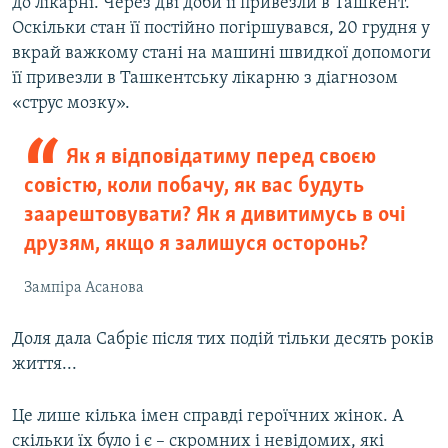
до лікарні. Через дві доби її привезли в Ташкент.
Оскільки стан її постійно погіршувався, 20 грудня у
вкрай важкому стані на машині швидкої допомоги
її привезли в Ташкентську лікарню з діагнозом
«струс мозку».
Як я відповідатиму перед своєю
совістю, коли побачу, як вас будуть
заарештовувати? Як я дивитимусь в очі
друзям, якщо я залишуся осторонь?
Зампіра Асанова
Доля дала Сабріє після тих подій тільки десять років
життя...
Це лише кілька імен справді героїчних жінок. А
скільки їх було і є – скромних і невідомих, які