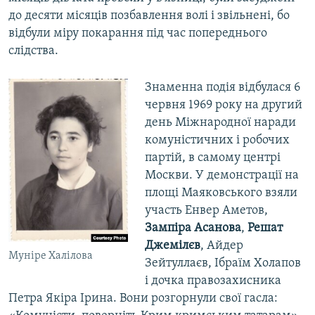
до десяти місяців позбавлення волі і звільнені, бо
відбули міру покарання під час попереднього
слідства.
Знаменна подія відбулася 6
червня 1969 року на другий
день Міжнародної наради
комуністичних і робочих
партій, в самому центрі
Москви. У демонстрації на
площі Маяковського взяли
участь Енвер Аметов,
Зампіра Асанова
,
Решат
Джемілєв
, Айдер
Муніре Халілова
Зейтуллаєв, Ібраїм Холапов
і дочка правозахисника
Петра Якіра Ірина. Вони розгорнули свої гасла: