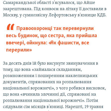
Самаркандської області з'ясувалося, що Айше
заарештована. Під конвоєм на літаку її доставили в
Москву, у сумнозвісну Лефортовську в'язницю КДБ.
Правоохоронці так перевернули
весь будинок, що сестра, яка прийшла
ввечері, ойкнула: «Як фашисти, все
перерили»
За десять днів їй було висунуте звинувачення в
тому, що вона «займалася складанням,
розмноженням і поширенням наклепницьких
документів, спрямованих на розпалювання
національної ворожнечі», з чого робився висновок,
що вона «вчинила злочинні дії, спрямовані на
розпалювання національної ворожнечі». Потім
слідували сім місяців в'язниці. Нарешті, 19 травня