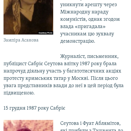
уникнути арешту через
Міжнародну нараду
комуністів, однак згодом
влада «пригадала»
учасникам цю зухвалу
Зампіра Асанова
демонстрацію.
Журналіст, письменник,
публіцист Сабріє Сеутова влітку 1987 року брала
напрочуд діяльну участь у багатотисячних акціях
протесту кримських татар у Москві. Після цього
увага представників влади до неї в цей період була
підвищеною.
15 грудня 1987 року Сабріє
Сеутова і Фуат Аблямітов,
які прибули з Ташкента до