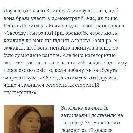
Друзі відмовляли Зампіру Асанову від того, щоб
вона брала участь у демонстрації. Але, як пише
Решат Джемілєв: «Коли я підняв свій транспарант
«Свободу генералові Григоренку!», через якусь
хвилину до моїх ніг підсіла Асанова Зампіра. Я
зажадав, щоб вона негайно покинула площу, як
було домовлено раніше. Але вона категорично
запротестувала, наголосивши: «Як я відповідатиму
перед своєю совістю, коли побачу, як вас будуть
заарештовувати? Як я дивитимусь в очі друзям,
якщо я залишуся осторонь як сторонній
спостерігач?».
За кілька хвилин їх
затримали і доставили на
Петрівку, 38. Учасникам
демонстрації вдалося