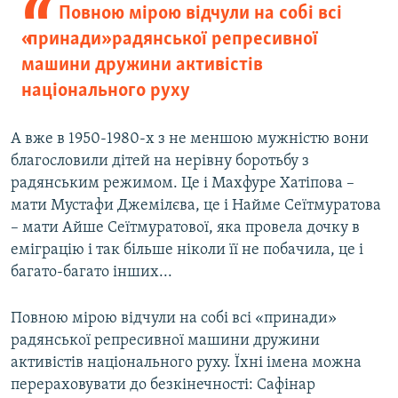
Повною мірою відчули на собі всі
«принади» радянської репресивної
машини дружини активістів
національного руху
А вже в 1950-1980-х з не меншою мужністю вони
благословили дітей на нерівну боротьбу з
радянським режимом. Це і Махфуре Хатіпова –
мати Мустафи Джемілєва, це і Найме Сеїтмуратова
– мати Айше Сеїтмуратової, яка провела дочку в
еміграцію і так більше ніколи її не побачила, це і
багато-багато інших...
Повною мірою відчули на собі всі «принади»
радянської репресивної машини дружини
активістів національного руху. Їхні імена можна
перераховувати до безкінечності: Сафінар