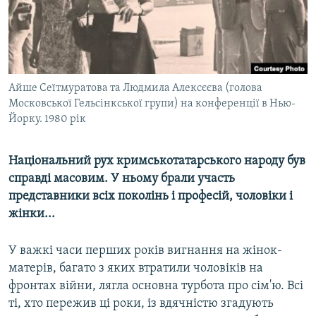
ВІДЕОУРОКИ «ELIFBE»
Русский
СВІДЧЕННЯ ОКУПАЦІЇ
Qırımtatar
УКРАЇНСЬКА ПРОБЛЕМА КРИМУ
ДОЛУЧАЙСЯ!
Айше Сеїтмуратова та Людмила Алексєєва (голова
ІНФОГРАФІКА
Московської Гельсінкської групи) на конференції в Нью-
Йорку. 1980 рік
Усі сайти RFE/RL
Національний рух кримськотатарського народу був
справді масовим. У ньому брали участь
представники всіх поколінь і професій, чоловіки і
жінки...
У важкі часи перших років вигнання на жінок-
матерів, багато з яких втратили чоловіків на
фронтах війни, лягла основна турбота про сім'ю. Всі
ті, хто пережив ці роки, із вдячністю згадують