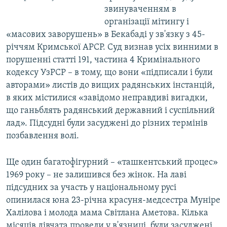
звинуваченням в
організації мітингу і
«масових заворушень» в Бекабаді у зв'язку з 45-
річчям Кримської АРСР. Суд визнав усіх винними в
порушенні статті 191, частина 4 Кримінального
кодексу УзРСР – в тому, що вони «підписали і були
авторами» листів до вищих радянських інстанцій,
в яких містилися «завідомо неправдиві вигадки,
що ганьблять радянський державний і суспільний
лад». Підсудні були засуджені до різних термінів
позбавлення волі.
Ще один багатофігурний – «ташкентський процес»
1969 року – не залишився без жінок. На лаві
підсудних за участь у національному русі
опинилася юна 23-річна красуня-медсестра Муніре
Халілова і молода мама Світлана Аметова. Кілька
місяців дівчата провели у в'язниці, були засуджені