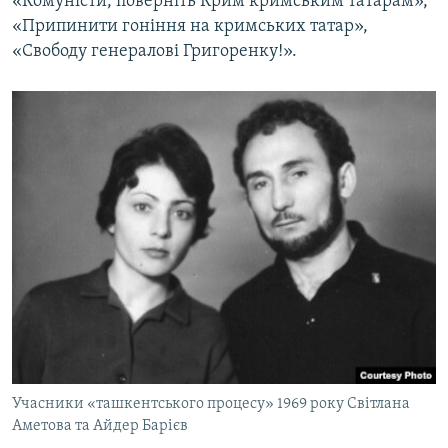
«Комуністи, поверніть Крим кримським татарам»,
«Припинити гоніння на кримських татар»,
«Свободу генералові Григоренку!».
Учасники «ташкентського процесу» 1969 року Світлана
Аметова та Айдер Барієв