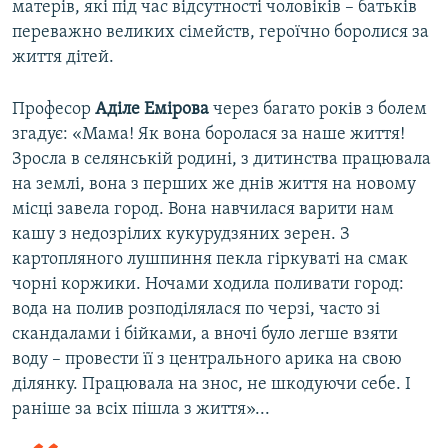
матерів, які під час відсутності чоловіків – батьків
переважно великих сімейств, героїчно боролися за
життя дітей.
Професор
Аділе Емірова
через багато років з болем
згадує: «Мама! Як вона боролася за наше життя!
Зросла в селянській родині, з дитинства працювала
на землі, вона з перших же днів життя на новому
місці завела город. Вона навчилася варити нам
кашу з недозрілих кукурудзяних зерен. З
картопляного лушпиння пекла гіркуваті на смак
чорні коржики. Ночами ходила поливати город:
вода на полив розподілялася по черзі, часто зі
скандалами і бійками, а вночі було легше взяти
воду – провести її з центрального арика на свою
ділянку. Працювала на знос, не шкодуючи себе. І
раніше за всіх пішла з життя»...