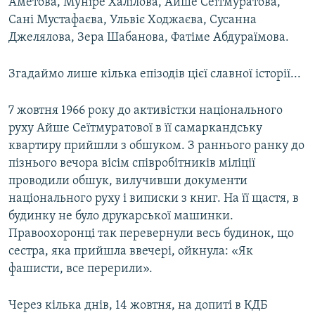
Аметова, Муніре Халілова, Айше Сеїтмуратова,
Сані Мустафаєва, Ульвіє Ходжаєва, Сусанна
Джелялова, Зера Шабанова, Фатіме Абдураїмова.
Згадаймо лише кілька епізодів цієї славної історії...
7 жовтня 1966 року до активістки національного
руху Айше Сеїтмуратової в її самаркандську
квартиру прийшли з обшуком. З раннього ранку до
пізнього вечора вісім співробітників міліції
проводили обшук, вилучивши документи
національного руху і виписки з книг. На її щастя, в
будинку не було друкарської машинки.
Правоохоронці так перевернули весь будинок, що
сестра, яка прийшла ввечері, ойкнула: «Як
фашисти, все перерили».
Через кілька днів, 14 жовтня, на допиті в КДБ