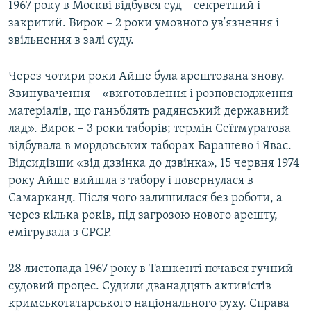
1967 року в Москві відбувся суд – секретний і
закритий. Вирок – 2 роки умовного ув'язнення і
звільнення в залі суду.
Через чотири роки Айше була арештована знову.
Звинувачення – «виготовлення і розповсюдження
матеріалів, що ганьблять радянський державний
лад». Вирок – 3 роки таборів; термін Сеїтмуратова
відбувала в мордовських таборах Барашево і Явас.
Відсидівши «від дзвінка до дзвінка», 15 червня 1974
року Айше вийшла з табору і повернулася в
Самарканд. Після чого залишилася без роботи, а
через кілька років, під загрозою нового арешту,
емігрувала з СРСР.
28 листопада 1967 року в Ташкенті почався гучний
судовий процес. Судили дванадцять активістів
кримськотатарського національного руху. Справа