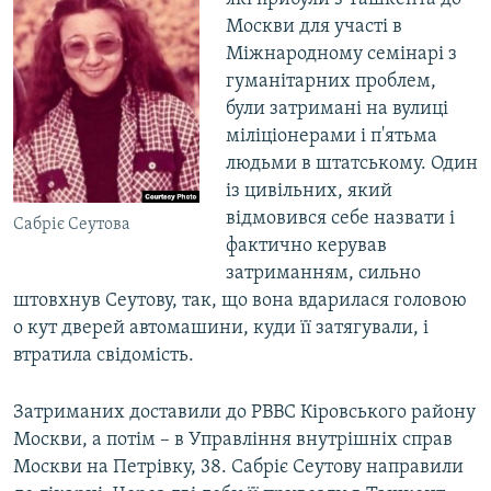
Москви для участі в
Міжнародному семінарі з
гуманітарних проблем,
були затримані на вулиці
міліціонерами і п'ятьма
людьми в штатському. Один
із цивільних, який
відмовився себе назвати і
Сабріє Сеутова
фактично керував
затриманням, сильно
штовхнув Сеутову, так, що вона вдарилася головою
о кут дверей автомашини, куди її затягували, і
втратила свідомість.
Затриманих доставили до РВВС Кіровського району
Москви, а потім – в Управління внутрішніх справ
Москви на Петрівку, 38. Сабріє Сеутову направили