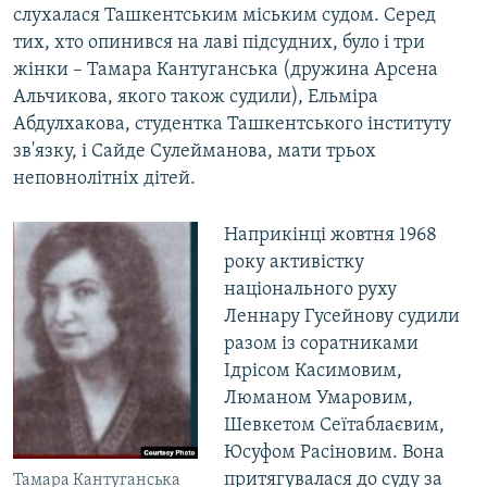
слухалася Ташкентським міським судом. Серед
тих, хто опинився на лаві підсудних, було і три
жінки – Тамара Кантуганська (дружина Арсена
Альчикова, якого також судили), Ельміра
Абдулхакова, студентка Ташкентського інституту
зв'язку, і Сайде Сулейманова, мати трьох
неповнолітніх дітей.
Наприкінці жовтня 1968
року активістку
національного руху
Леннару Гусейнову судили
разом із соратниками
Ідрісом Касимовим,
Люманом Умаровим,
Шевкетом Сеїтаблаєвим,
Юсуфом Расіновим. Вона
притягувалася до суду за
Тамара Кантуганська