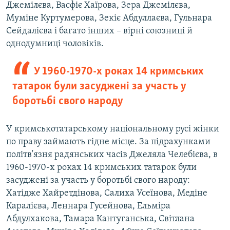
Джемілєва, Васфіє Хаїрова, Зера Джемілєва,
Муміне Куртумерова, Зекіє Абдуллаєва, Гульнара
Сейдалієва і багато інших – вірні союзниці й
однодумниці чоловіків.
У 1960-1970-х роках 14 кримських
татарок були засуджені за участь у
боротьбі свого народу
У кримськотатарському національному русі жінки
по праву займають гідне місце. За підрахунками
політв'язня радянських часів Джеляла Челебієва, в
1960-1970-х роках 14 кримських татарок були
засуджені за участь у боротьбі свого народу:
Хатідже Хайретдінова, Салиха Усеїнова, Медіне
Каралієва, Леннара Гусейнова, Ельміра
Абдулхакова, Тамара Кантуганська, Світлана