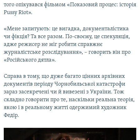
того опікувався фільмом «Показовий процес: історія
Pussy Riot».
«Мене запитують: це вигадка, документалістика
чи фікція? Та все разом. По-своєму, це спекуляція,
адже режисер не міг робити справжнє
журналістське розслідування», – говорить він про
«Російського дятла».
Справа в тому, що дуже багато цінних архівних
документів періоду Чорнобильської катастрофи
зараз засекречені чи й вивезені з України. Тож
складно говорити про те, наскільки реальна теорія,
якою і в реальному житті одержимий художник
Федір.