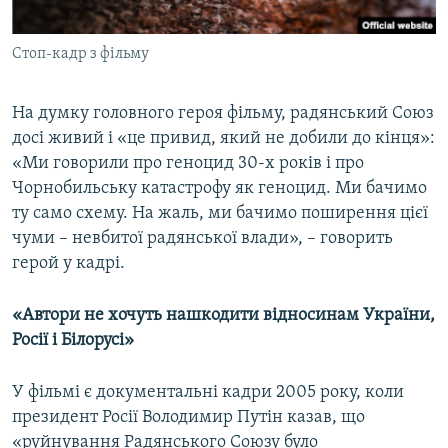
Стоп-кадр з фільму
На думку головного героя фільму, радянський Союз
досі живий і «це привид, який не добили до кінця»:
«Ми говорили про геноцид 30-х років і про
Чорнобильську катастрофу як геноцид. Ми бачимо
ту само схему. На жаль, ми бачимо поширення цієї
чуми – невбитої радянської влади», – говорить
герой у кадрі.
«Автори не хочуть нашкодити відносинам України,
Росії і Білорусі»
У фільмі є документальні кадри 2005 року, коли
президент Росії Володимир Путін казав, що
«руйнування Радянського Союзу було