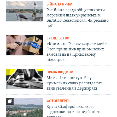
ВІЙНА ТА КРИМ
Російська влада обіцяє закрити
морський шлях українським
БпЛА до Севастополя. Чи реально
це?
СУСПІЛЬСТВО
«Крим – не Росія»: маркетплейс
Ozon припинив прийом нових
замовлень на Кримському
півострові
ПРАВА ЛЮДИНИ
Мить – і ти шпигун. Як у
кримських судах розглядають
звинувачення в держзраді
ФОТОГАЛЕРЕЇ
Краса Сімферопольського
водосховища та занедбаність