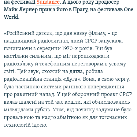
на фестивалі
Sundance
. А цього року продюсер
Майк Лернер привіз його в Прагу, на фестиваль
One
World
.
«Російський дятел», що дав назву фільму, – це
надшвидкий радіосигнал, який СРСР запускала
починаючи з середини 1970-х років. Він був
настільки сильним, що міг перешкоджати
радіозв’язку й телефонним переговорам в усьому
світі. Цей звук, схожий на дятла, робила
радіолокаційна станція «Дуга». Вона, в свою чергу,
була частиною системи раннього попередження
про ракетний напад. У цей оборонний проект СРСР
вклав шалені на той час кошти, які обчислювались
мільярдами рублів. Утім, від початку задумане було
провальною та надто абмітною як для тогочасних
технологій ідеєю.