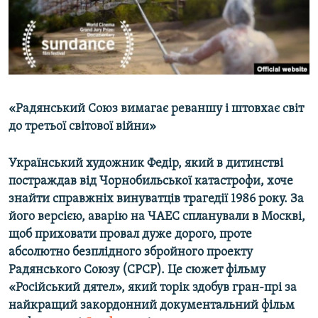
ВІДЕОУРОКИ «ELIFBE»
Русский
СВІДЧЕННЯ ОКУПАЦІЇ
Qırımtatar
УКРАЇНСЬКА ПРОБЛЕМА КРИМУ
ДОЛУЧАЙСЯ!
ІНФОГРАФІКА
«Радянський Союз вимагає реваншу і штовхає світ
до третьої світової війни»
Усі сайти RFE/RL
Український художник Федір, який в дитинстві
постраждав від Чорнобильської катастрофи, хоче
знайти справжніх винуватців трагедії 1986 року. За
його версією, аварію на ЧАЕС спланували в Москві,
щоб приховати провал дуже дорого, проте
абсолютно безплідного збройного проекту
Радянського Союзу (СРСР). Це сюжет фільму
«Російський дятел», який торік здобув гран-прі за
найкращий закордонний документальний фільм