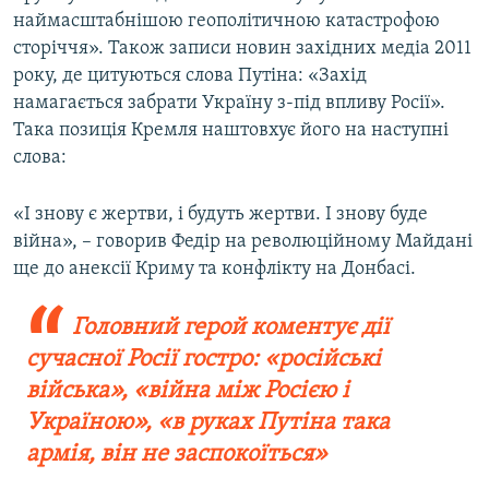
наймасштабнішою геополітичною катастрофою
сторіччя». Також записи новин західних медіа 2011
року, де цитуються слова Путіна: «Захід
намагається забрати Україну з-під впливу Росії».
Така позиція Кремля наштовхує його на наступні
слова:
«І знову є жертви, і будуть жертви. І знову буде
війна», – говорив Федір на революційному Майдані
ще до анексії Криму та конфлікту на Донбасі.
Головний герой коментує дії
сучасної Росії гостро: «російські
війська», «війна між Росією і
Україною», «в руках Путіна така
армія, він не заспокоїться»