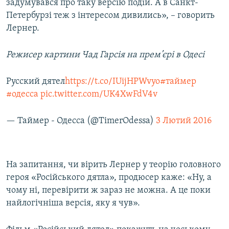
задумувався про таку версію подій. А в Санкт-
Петербурзі теж з інтересом дивились», – говорить
Лернер.
Режисер картини Чад Гарсія на прем
’
єрі в Одесі
Русский дятел
https://t.co/IUijHPWvyo
#таймер
#одесса
pic.twitter.com/UK4XwFdV4v
— Таймер - Одесса (@TimerOdessa)
3 Лютий 2016
На запитання, чи вірить Лернер у теорію головного
героя «Російського дятла», продюсер каже: «Ну, а
чому ні, перевірити ж зараз не можна. А це поки
найлогічніша версія, яку я чув».