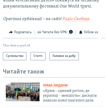
Фільм «Російський дятел» покажуть на чеському
документальному фестивалі One World тричі.
Оригінал публікації – на сайті
Радіо Свобода
Поділитись
Читати без VPN
Follow us
This item is part of
Суспільство
Статті
Головне за добу
Читайте також
ПРАВА ЛЮДИНИ
«Крим – єдиний регіон, де
українці – меншість»: дискусія
навколо нової пам'ятної дати