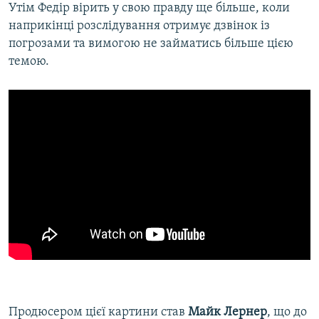
Утім Федір вірить у свою правду ще більше, коли
наприкінці розслідування отримує дзвінок із
погрозами та вимогою не займатись більше цією
темою.
Продюсером цієї картини став
Майк Лернер
, що до