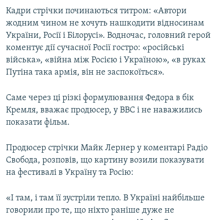
Кадри стрічки починаються титром: «Автори
жодним чином не хочуть нашкодити відносинам
України, Росії і Білорусі». Водночас, головний герой
коментує дії сучасної Росії гостро: «російські
війська», «війна між Росією і Україною», «в руках
Путіна така армія, він не заспокоїться».
Саме через ці різкі формулювання Федора в бік
Кремля, вважає продюсер, у ВВС і не наважились
показати фільм.
Продюсер стрічки Майк Лернер у коментарі Радіо
Свобода, розповів, що картину возили показувати
на фестивалі в Україну та Росію:
«І там, і там її зустріли тепло. В Україні найбільше
говорили про те, що ніхто раніше дуже не