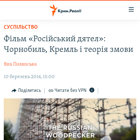
Доступність
посилання
Перейти
СУСПІЛЬСТВО
до
НОВИНИ
Фільм «Російський дятел»:
основного
ВОДА.КРИМ
матеріалу
Чорнобиль, Кремль і теорія змови
ВІДЕО ТА ФОТО
Перейти
до
Яна Полянська
ПОЛІТИКА
основної
10 березень 2016, 15:00
БЛОГИ
навігації
Перейти
ПОГЛЯД
Поділитись
Читати без VPN
до
ІНТЕРВ'Ю
пошуку
ВСЕ ЗА ДЕНЬ
СПЕЦПРОЕКТИ
ЯК ОБІЙТИ БЛОКУВАННЯ
ДЕПОРТАЦІЯ