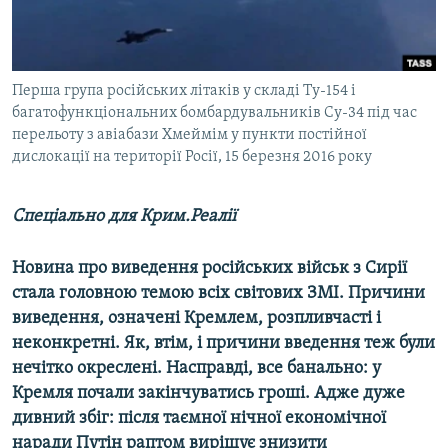
ВІДЕОУРОКИ «ELIFBE»
Русский
СВІДЧЕННЯ ОКУПАЦІЇ
Qırımtatar
УКРАЇНСЬКА ПРОБЛЕМА КРИМУ
Перша група російських літаків у складі Ту-154 і
багатофункціональних бомбардувальників Су-34 під час
ДОЛУЧАЙСЯ!
ІНФОГРАФІКА
перельоту з авіабази Хмеймім у пункти постійної
дислокації на території Росії, 15 березня 2016 року
Спеціально для Крим.Реалії
Усі сайти RFE/RL
Новина про виведення російських військ з Сирії
стала головною темою всіх світових ЗМІ. Причини
виведення, означені Кремлем, розпливчасті і
неконкретні. Як, втім, і причини введення теж були
нечітко окреслені. Насправді, все банально: у
Кремля почали закінчуватись гроші. Адже дуже
дивний збіг: після таємної нічної економічної
наради Путін раптом вирішує знизити