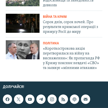
водосховища та занедбаність
довкола
ВІЙНА ТА КРИМ
Сорок днів, сорок ночей. Про
результати кримської операції з
примусу Росії до миру
ПОЛІТИКА
«Короткострокова акція
перетворилася на війну на
виснаження»: Як пропаганда РФ
у Криму пояснює невдачі «СВО»
та залякує «мінними атаками»
ДОЛУЧАЙСЯ!