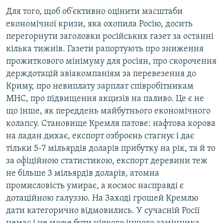
Для того, щоб об'єктивно оцінити масштаби
економічної кризи, яка охопила Росію, досить
перегорнути заголовки російських газет за останні
кілька тижнів. Газети рапортують про зниження
прожиткового мінімуму для росіян, про скорочення
держдотацій авіакомпаніям за перевезення до
Криму, про невиплату зарплат співробітникам
МНС, про підвищення акцизів на паливо. Це є не
що інше, як переддень майбутнього економічного
колапсу. Становище Кремля патове: нафтова корова
на ладан дихає, експорт озброєнь стагнує і дає
тільки 5-7 мільярдів доларів прибутку на рік, та й то
за офіційною статистикою, експорт деревини теж
не більше 3 мільярдів доларів, атомна
промисловість умирає, а космос насправді є
дотаційною галуззю. На Заході грошей Кремлю
дати категорично відмовились. У сучасній Росії