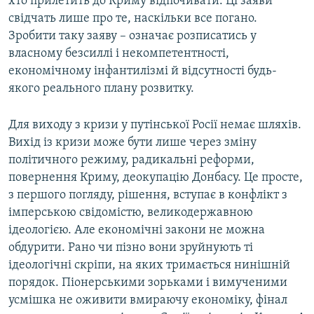
хто прилетить до Криму відпочивати. Ці заяви
свідчать лише про те, наскільки все погано.
Зробити таку заяву – означає розписатись у
власному безсиллі і некомпетентності,
економічному інфантилізмі й відсутності будь-
якого реального плану розвитку.
Для виходу з кризи у путінської Росії немає шляхів.
Вихід із кризи може бути лише через зміну
політичного режиму, радикальні реформи,
повернення Криму, деокупацію Донбасу. Це просте,
з першого погляду, рішення, вступає в конфлікт з
імперською свідомістю, великодержавною
ідеологією. Але економічні закони не можна
обдурити. Рано чи пізно вони зруйнують ті
ідеологічні скріпи, на яких тримається нинішній
порядок. Піонерськими зорьками і вимученими
усмішка не оживити вмираючу економіку, фінал