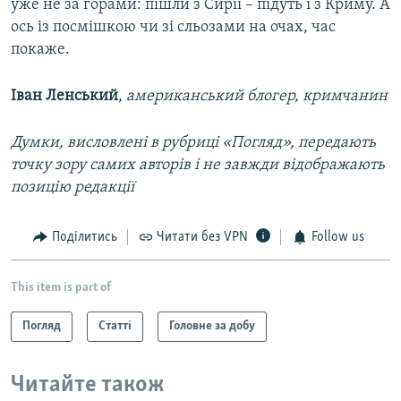
уже не за горами: пішли з Сирії – підуть і з Криму. А
ось із посмішкою чи зі сльозами на очах, час
покаже.
Іван Ленський
,
американський блогер, кримчанин
Думки, висловлені в рубриці «Погляд», передають
точку зору самих авторів і не завжди відображають
позицію редакції
Поділитись
Читати без VPN
Follow us
This item is part of
Погляд
Статті
Головне за добу
Читайте також