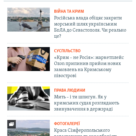
ВІЙНА ТА КРИМ
Російська влада обіцяє закрити
морський шлях українським
БпЛА до Севастополя. Чи реально
це?
СУСПІЛЬСТВО
«Крим – не Росія»: маркетплейс
Ozon припинив прийом нових
замовлень на Кримському
півострові
ПРАВА ЛЮДИНИ
Мить – і ти шпигун. Як у
кримських судах розглядають
звинувачення в держзраді
ФОТОГАЛЕРЕЇ
Краса Сімферопольського