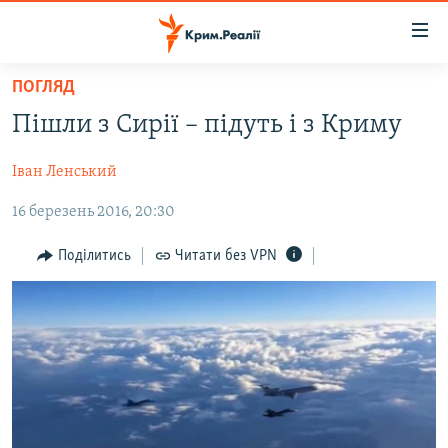
Доступність
посилання
Перейти
ПОГЛЯД
до
НОВИНИ
Пішли з Сирії – підуть і з Криму
основного
ВОДА.КРИМ
матеріалу
Іван Ленський
ВІДЕО ТА ФОТО
Перейти
до
16 березень 2016, 20:30
ПОЛІТИКА
основної
БЛОГИ
навігації
Поділитись
Читати без VPN
Перейти
ПОГЛЯД
до
ІНТЕРВ'Ю
пошуку
ВСЕ ЗА ДЕНЬ
СПЕЦПРОЕКТИ
ЯК ОБІЙТИ БЛОКУВАННЯ
ДЕПОРТАЦІЯ