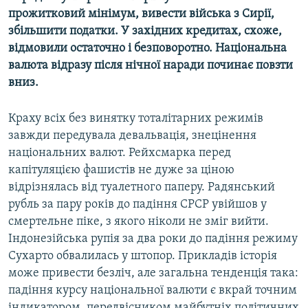
прожитковий мінімум, вивести війська з Сирії,
збільшити податки. У західних кредитах, схоже,
відмовили остаточно і безповоротно. Національна
валюта відразу після нічної наради починає повзти
вниз.
Краху всіх без винятку тоталітарних режимів
завжди передувала девальвація, знецінення
національних валют. Рейхсмарка перед
капітуляцією фашистів не дуже за ціною
відрізнялась від туалетного паперу. Радянський
рубль за пару років до падіння СРСР увійшов у
смертельне піке, з якого ніколи не зміг вийти.
Індонезійська рупія за два роки до падіння режиму
Сухарто обвалилась у штопор. Прикладів історія
може привести безліч, але загальна тенденція така:
падіння курсу національної валюти є вкрай точним
індикатором, передвісником майбутніх політичних