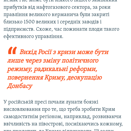
немає і не може бути ніякого іншого замінника
прибутків від нафтогазового сектора, за роки
правління великого керманича були закриті
близько 1500 великих і середніх заводів і
підприємств. Схоже, час пожинати плоди такого
ефективного управління.
Вихід Росії
з кризи може бути
лише через зміну політичного
режиму, радикальні реформи,
повернення Криму, деокупацію
Донбасу
У російській пресі почали лунати боязкі
висловлювання про те, що треба зробити Крим
самодостатнім регіоном, наприклад, розвиваючи
ввічливість на півострові, посміхаючись кожному,