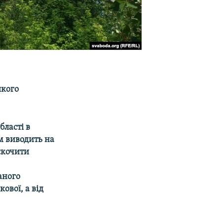
якого
бласті в
м виводить на
скочити
аного
ової, а від