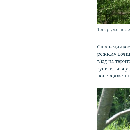
Тепер уже не зр
Справедливос
режиму почина
в'їзд на тери
зупинятися у 
попередження