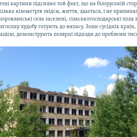
ні картини підсилює той факт, що на білоруській стор
кілька кілометрів звідси, життя, здається, і не припиня
оровлянські села заселені, сільськогосподарські поля з
госпну худобу готують до випасу. Зони сусідніх країн,
ацією, демонструють полярні підходи до проблеми тися