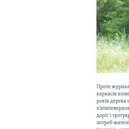
Проте журнал
каркасів коли
років дерева 
п'ятиповерхов
доріг і троту
потреб жителі