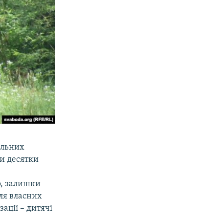
ельних
ри десятки
о, залишки
для власних
ації – дитячі