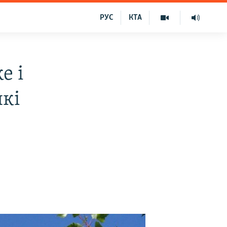
РУС
КТА
е і
які