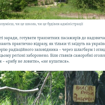
озумієш, чи це школа, чи це будівля адміністрації
ті заради, готувати транзитних пасажирів до надзвич
ють практично відразу, як тільки ті заїдуть на україн
торію радіаційного заповідника – через шлагбаум і огля
цьому регіоні заборонено. Біля ставків саморобні огол
 – «рибу не ловити», «не купатися».