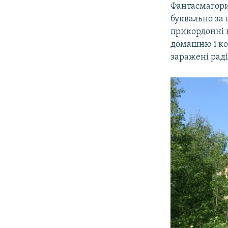
Фантасмагорич
буквально за 
прикордонні н
домашню і кол
заражені раді