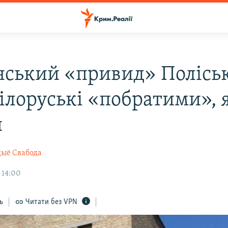
нський «привид» Поліськ
ілоруські «побратими», 
и
дыё Свабода
 14:00
ь
Читати без VPN