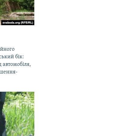
айного
ський бік:
д автомобіля,
ошення-