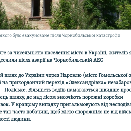
 якого було евакуйоване після Чорнобильської катастрофи
уге за чисельністю населення місто в Україні, жителів 
селили після аварії на Чорнобильській АЕС
 шлях до України через Наровлю (місто Гомельської о
алі на прикордонний перехід «Олександрівка» незабаро
 – Поліське. Більшість водіїв намагаються швидше про
ець шляху, де над лісом височіють порожні коробки
івок. У кращому випадку пригальмовують від несподів
 так часто побачиш, щоб місто спорожніло не від військ
ності людини.