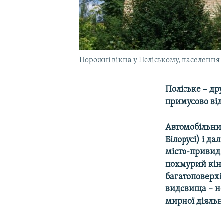
Порожні вікна у Поліському, населення
Поліське – др
примусово від
Автомобільний
Білорусі) і д
місто-привид
похмурий кін
багатоповерх
видовища – не
мирної діяль