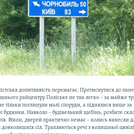
істська допитливість перемагає. Протиснутися до пан
шнього райцентру Поліське не так легко – за майже т
не тільки поглинули малі споруди, а піднялися вище за
і будинки. Навколо – будівельний щебінь, розбите скл
арів. Вікон, дверей практично немає – колись винесли 
 довколишніх сіл. Трапляються речі з колишньої цивіліз