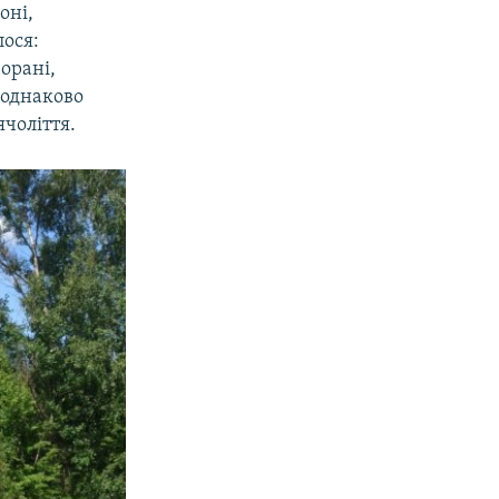
оні,
лося:
орані,
 однаково
чоліття.