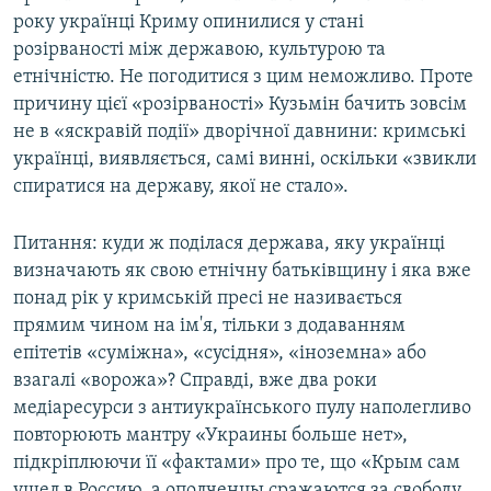
року українці Криму опинилися у стані
розірваності між державою, культурою та
етнічністю. Не погодитися з цим неможливо. Проте
причину цієї «розірваності» Кузьмін бачить зовсім
не в «яскравій події» дворічної давнини: кримські
українці, виявляється, самі винні, оскільки «звикли
спиратися на державу, якої не стало».
Питання: куди ж поділася держава, яку українці
визначають як свою етнічну батьківщину і яка вже
понад рік у кримській пресі не називається
прямим чином на ім'я, тільки з додаванням
епітетів «суміжна», «сусідня», «іноземна» або
взагалі «ворожа»? Справді, вже два роки
медіаресурси з антиукраїнського пулу наполегливо
повторюють мантру «Украины больше нет»,
підкріплюючи її «фактами» про те, що «Крым сам
ушел в Россию, а ополченцы сражаются за свободу