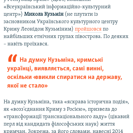
«Всеукраїнський інформаційно-культурний
центр»)
Микола Кузьмін
(не плутати із
засновником Українського культурного центру
Криму Леонідом Кузьміним)
пройшовся
по
найбільших етнічних групах півострова. По деяких
– навіть проїхався.
На думку Кузьміна, кримські
українці, виявляється, самі винні,
оскільки «звикли спиратися на державу,
якої не стало»
На думку Кузьміна, така «яскрава історична подія»,
як «возз'єднання Криму з Росією», призвела до
«трансформації транснаціонального ладу» (цікавий
перл від кандидата філософських наук) життя
кримчан. Зокрема, за його словами, навесні 2014