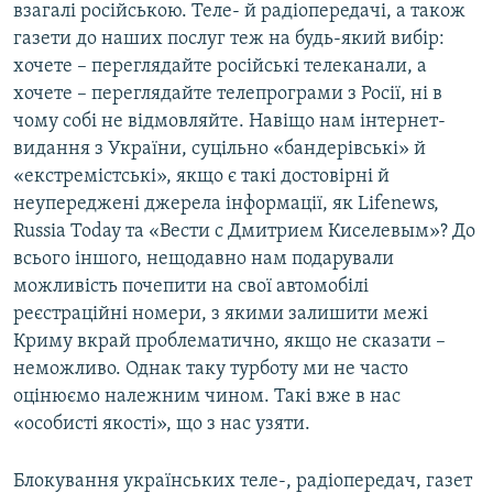
взагалі російською. Теле- й радіопередачі, а також
газети до наших послуг теж на будь-який вибір:
хочете – переглядайте російські телеканали, а
хочете – переглядайте телепрограми з Росії, ні в
чому собі не відмовляйте. Навіщо нам інтернет-
видання з України, суцільно «бандерівські» й
«екстремістські», якщо є такі достовірні й
неупереджені джерела інформації, як Lifenews,
Russia Today та «Вести с Дмитрием Киселевым»? До
всього іншого, нещодавно нам подарували
можливість почепити на свої автомобілі
реєстраційні номери, з якими залишити межі
Криму вкрай проблематично, якщо не сказати –
неможливо. Однак таку турботу ми не часто
оцінюємо належним чином. Такі вже в нас
«особисті якості», що з нас узяти.
Блокування українських теле-, радіопередач, газет