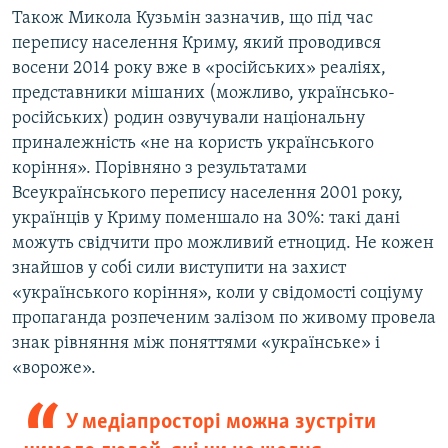
Також Микола Кузьмін зазначив, що під час
перепису населення Криму, який проводився
восени 2014 року вже в «російських» реаліях,
представники мішаних (можливо, українсько-
російських) родин озвучували національну
приналежність «не на користь українського
коріння». Порівняно з результатами
Всеукраїнського перепису населення 2001 року,
українців у Криму поменшало на 30%: такі дані
можуть свідчити про можливий етноцид. Не кожен
знайшов у собі сили виступити на захист
«українського коріння», коли у свідомості соціуму
пропаганда розпеченим залізом по живому провела
знак рівняння між поняттями «українське» і
«вороже».
У медіапросторі можна зустріти