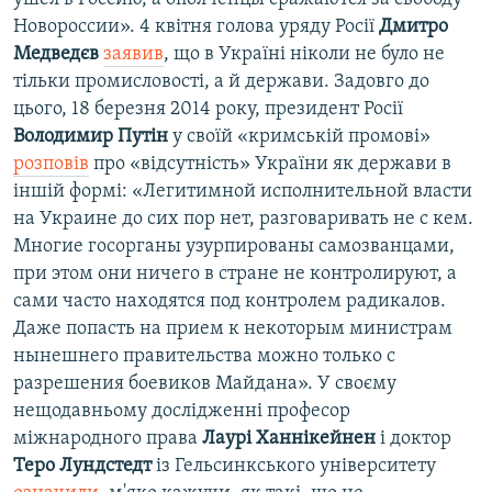
Новороссии». 4 квітня голова уряду Росії
Дмитро
Медведєв
заявив
, що в Україні ніколи не було не
тільки промисловості, а й держави. Задовго до
цього, 18 березня 2014 року, президент Росії
Володимир Путін
у своїй «кримській промові»
розповів
про «відсутність» України як держави в
іншій формі: «Легитимной исполнительной власти
на Украине до сих пор нет, разговаривать не с кем.
Многие госорганы узурпированы самозванцами,
при этом они ничего в стране не контролируют, а
сами часто находятся под контролем радикалов.
Даже попасть на прием к некоторым министрам
нынешнего правительства можно только с
разрешения боевиков Майдана». У своєму
нещодавньому дослідженні професор
міжнародного права
Лаурі Ханнікейнен
і доктор
Теро Лундстедт
із Гельсинкського університету