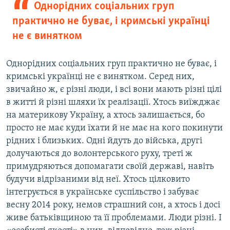
Однорідних соціальних груп
практично не буває, і кримські українці
не є винятком
Однорідних соціальних груп практично не буває, і
кримські українці не є винятком. Серед них,
звичайно ж, є різні люди, і всі вони мають різні цілі
в житті й різні шляхи їх реалізації. Хтось виїжджає
на материкову Україну, а хтось залишається, бо
просто не має куди їхати й не має на кого покинути
рідних і близьких. Одні йдуть до війська, другі
долучаються до волонтерського руху, треті ж
примудряються допомагати своїй державі, навіть
будучи відрізаними від неї. Хтось цілковито
інтегрується в українське суспільство і забуває
весну 2014 року, немов страшний сон, а хтось і досі
живе батьківщиною та її проблемами. Люди різні. І