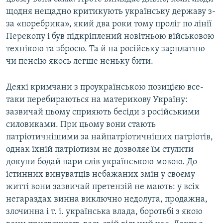
щодня нещадно критикують українську державу з-
за «поребрика», який два роки тому проліг по лінії
Перекопу і був підкріплений новітньою військовою
технікою та зброєю. Та й на російську зарплатню
чи пенсію якось легше неньку бити.
Деякі кримчани з проукраїнською позицією все-
таки перебираються на материкову Україну:
зазвичай цьому сприяють бесіди з російськими
силовиками. При цьому вони стають
патріотичнішими за найпатріотичніших патріотів,
однак їхній патріотизм не дозволяє їм стулити
докупи бодай пари слів українською мовою. До
істинних винуватців небажаних змін у своєму
житті вони зазвичай претензій не мають: у всіх
негараздах винна виключно недолуга, продажна,
злочинна і т. і. українська влада, боротьбі з якою