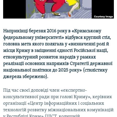
ВІДЕОУРОКИ «ELIFBE»
Русский
СВІДЧЕННЯ ОКУПАЦІЇ
Qırımtatar
УКРАЇНСЬКА ПРОБЛЕМА КРИМУ
Наприкінці березня 2016 року в «Кримському
ДОЛУЧАЙСЯ!
ІНФОГРАФІКА
федеральному університеті» відбувся круглий стіл,
головна мета якого полягала у «визначенні ролі й
місця Криму в зміцненні єдності Російської нації,
Усі сайти RFE/RL
етнокультурний розвиток народів у рамках
реалізації основних напрямків Стратегії державної
національної політики до 2025 року» (стилістику
джерела збережено).
Під час своєї доповіді член «експертно-
консультативної ради при голові Криму», керівник
організації «Центр інформаційних і соціальних
технологій розвитку міжнаціональних комунікацій
у Республіці Крим» (ЦІСТ, колишній