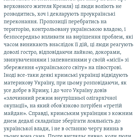
верховного жителя Кремля) ці люди воліють не
розводитись, хоч і декларують проукраїнські
переконання. Пропозиції перебратись на
територію, контрольовану українською владою, і
безпосередньо впливати на вирішення проблем, які
часом виникають внаслідок її дій, ці люди реагують
доволі гостро, відповідаючи лайкою, докорами,
звинуваченнями і запевненнями у своїй «місії» зі
збереження «українського світу» на півострові.
Іноді все-таки деякі кримські українці відвідують
материкову Україну, при цьому розповідаючи, як
усе добре в Криму, і до чого Україну довів
«злочинний режим внутрішньої олігархічної
окупації», на який обов'язково потрібен «третій
майдан». Справді, кримським українцям з кожним
днем дедалі складніше зберігати лояльність до
української влади, і не в останню чергу винна в
цьому вона сама. Проте виглядає дивно, коли люди