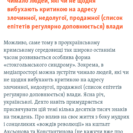
чимало людей, які чи не щодня
вибухають критикою на адресу
злочинної, недолугої, продажної (список
епітетів регулярно доповнюється) влади
Можливо, саме тому в проукраїнському
кримському середовищі так широко останнім
часом розвивається особлива форма
«стокгольмського синдрому». Зокрема, в
медіапросторі можна зустріти чимало людей, які чи
не щодня вибухають критикою на адресу
злочинної, недолугої, продажної (список епітетів
регулярно доповнюється) влади. Ясна річ,
української. Дехто навіть примудряється
присвячувати цій темі кілька десятків тисяч знаків
на тиждень. Про вплив на своє життя з боку мудрих
і сонцеликих «вождів революції» на кшталт
Аксьонова та Константинова (не кажучи вже про