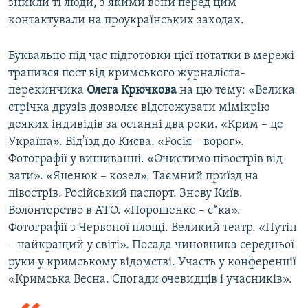
зникли ті люди, з якими вони перед цим
контактували на проукраїнських заходах.
Буквально під час підготовки цієї нотатки в мережі
трапився пост від кримського журналіста-
перекинчика
Олега Крючкова
на цю тему: «Велика
стрічка друзів дозволяє відстежувати мімікрію
деяких індивідів за останні два роки. «Крим – це
Україна». Від'їзд до Києва. «Росія – ворог».
Фотографії у вишиванці. «Очистимо півострів від
вати». «Яценюк – козел». Таємний приїзд на
півострів. Російський паспорт. Знову Київ.
Волонтерство в АТО. «Порошенко – с*ка».
Фотографії з Червоної площі. Великий театр. «Путін
– найкращий у світі». Посада чиновника середньої
руки у кримському відомстві. Участь у конференції
«Кримська Весна. Спогади очевидців і учасників».