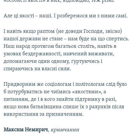
«особисті якості» в них, відповідно, теж різні.
Але ці якості – наші. І розберемося ми з ними самі.
І навіть якщо раптом (не доведи Господи, звісно)
нашої держави не стане – нам буде на що спертись.
Наш народ протягом багатьох століть, навіть в
умовах бездержавності, навчений виживати,
допомагаючи один одному, ґуртуючись і
спираючись на власні сили.
Придворним же соціологам і політологам слід було
б потурбуватись не чиїмись «якостями», а
питанням, де і в кого знайти підтримку в разі,
якщо нова батьківщина спише їх з рахунків після
використання за призначенням.
Максим Немирич
,
кримчанин