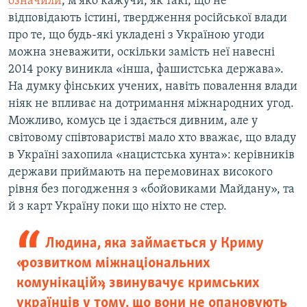
означили
, м'яко кажучи, як такі, що не
відповідають істині, твердження російської влади
про те, що будь-які укладені з Україною угоди
можна зневажити, оскільки замість неї навесні
2014 року виникла «інша, фашистська держава».
На думку фінських учених, навіть повалення влади
ніяк не впливає на дотримання міжнародних угод.
Можливо, комусь це і здається дивним, але у
світовому співтоваристві мало хто вважає, що владу
в Україні захопила «нацистська хунта»: керівників
держави приймають на перемовинах високого
рівня без погодження з «бойовиками Майдану», та
й з карт Україну поки що ніхто не стер.
Людина, яка займається у Криму
«розвитком міжнаціональних
комунікацій», звинувачує кримських
українців у тому, що вони не опановують