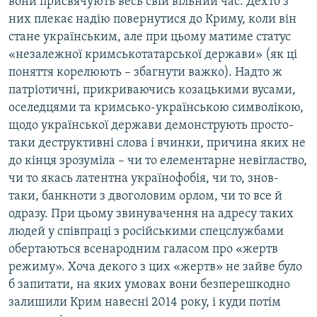
вони присвячують весь свій вільний час. Дехто з
них плекає надію повернутися до Криму, коли він
стане українським, але при цьому матиме статус
«незалежної кримськотатарської держави» (як ці
поняття корелюють – збагнути важко). Надто ж
патріотичні, прикриваючись козацькими вусами,
оселедцями та кримсько-українською символікою,
щодо української держави демонструють просто-
таки деструктивні слова і вчинки, причина яких не
до кінця зрозуміла – чи то елементарне невігластво,
чи то якась латентна українофобія, чи то, знов-
таки, банкноти з двоголовим орлом, чи то все й
одразу. При цьому звинувачення на адресу таких
людей у співпраці з російськими спецслужбами
обертаються всенародним галасом про «жертв
режиму». Хоча декого з цих «жертв» не зайве було
б запитати, на яких умовах вони безперешкодно
залишили Крим навесні 2014 року, і куди потім