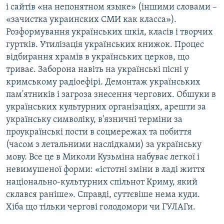
і сайтів «на непонятном языке» (іншими словами –
«зачистка украинских СМИ как класса»).
Розформування українських шкіл, класів і творчих
гуртків. Утилізація українських книжок. Процес
відбирання храмів в українських церков, що
триває. Заборона навіть на українські пісні у
кримському радіоефірі. Демонтаж українських
пам'ятників і загроза знесення чергових. Обшуки в
українських культурних організаціях, арешти за
українську символіку, в'язничні терміни за
проукраїнські пости в соцмережах та побиття
(часом з летальними наслідками) за українську
мову. Все це в Миколи Кузьміна набуває легкої і
невимушеної форми: «істотні зміни в ладі життя
національно-культурних спільнот Криму, який
склався раніше». Справді, суттєвіше нема куди.
Хіба що тільки чергові голодомори чи ГУЛАГи.