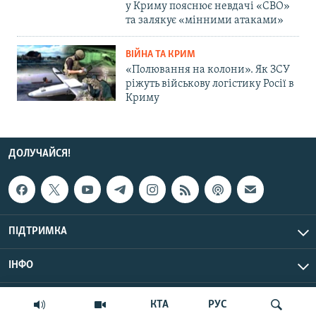
у Криму пояснює невдачі «СВО»
та залякує «мінними атаками»
ВІЙНА ТА КРИМ
«Полювання на колони». Як ЗСУ
ріжуть військову логістику Росії в
Криму
ДОЛУЧАЙСЯ!
ПІДТРИМКА
ІНФО
© Крим.Реалії, 2026 | Усі права застережено.
КТА
РУС