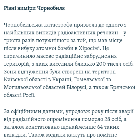
Різні виміри Чорнобиля
Чорнобильська катастрофа призвела до одного з
найбільших викидів радіоактивних речовин – у
триста разів потужнішого за той, що мав місце
після вибуху атомної бомби в Хіросімі. Це
спричинило масове радіаційне забруднення
територій, з яких виселили близько 200 тисяч осіб.
Зони відчуження були створені на території
Київської області в Україні, Гомельської та
Могильовської областей Білорусі, а також Брянської
області Росії.
За офіційними даними, упродовж року після аварії
від радіаційного опромінення померло 28 осіб, а
загалом констатовано щонайменше 64 таких
випадки. Також медики кажуть про помітне