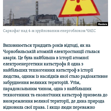
ВІДЕОУРОКИ «ELIFBE»
Русский
СВІДЧЕННЯ ОКУПАЦІЇ
Qırımtatar
УКРАЇНСЬКА ПРОБЛЕМА КРИМУ
ДОЛУЧАЙСЯ!
Саркофаг над 4-м зруйнованим енергоблоком ЧАЕС
ІНФОГРАФІКА
Виповнюється тридцять років відтоді, як на
Чорнобильській атомній електростанції сталася
Усі сайти RFE/RL
аварія. Це була найбільша в історії атомної
електроенергетики катастрофа й одна з
найбільших техногенних катастроф в історії
людства, одним із наслідків якої стало радіоактивне
забруднення великих територій. Утім,
парадоксальним чином, одна з найбільших
техногенних та екологічних катастроф призвела до
виокремлення великої території, де дика природа
відновила свої права. І якщо люди переважно