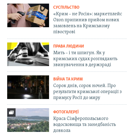
СУСПІЛЬСТВО
«Крим – не Росія»: маркетплейс
Ozon припинив прийом нових
замовлень на Кримському
півострові
ПРАВА ЛЮДИНИ
Мить – і ти шпигун. Як у
кримських судах розглядають
звинувачення в держзраді
ВІЙНА ТА КРИМ
Сорок днів, сорок ночей. Про
результати кримської операції з
примусу Росії до миру
ФОТОГАЛЕРЕЇ
Краса Сімферопольського
водосховища та занедбаність
довкола