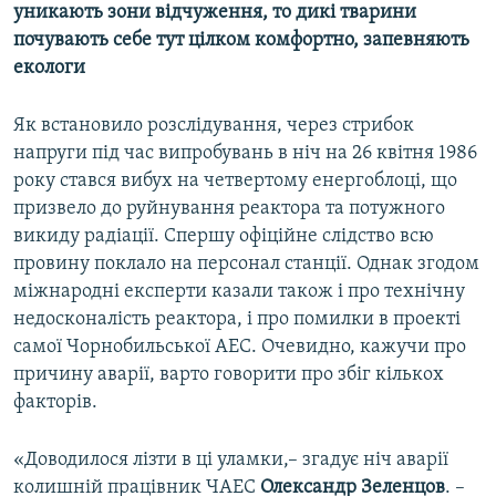
уникають зони відчуження, то дикі тварини
почувають себе тут цілком комфортно, запевняють
екологи
Як встановило розслідування, через стрибок
напруги під час випробувань в ніч на 26 квітня 1986
року стався вибух на четвертому енергоблоці, що
призвело до руйнування реактора та потужного
викиду радіації. Спершу офіційне слідство всю
провину поклало на персонал станції. Однак згодом
міжнародні експерти казали також і про технічну
недосконалість реактора, і про помилки в проекті
самої Чорнобильської АЕС. Очевидно, кажучи про
причину аварії, варто говорити про збіг кількох
факторів.
«Доводилося лізти в ці уламки,– згадує ніч аварії
колишній працівник ЧАЕС
Олександр Зеленцов
. –