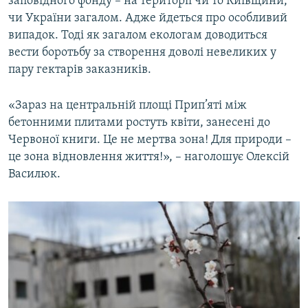
заповідного фонду – на території чи то Київщини,
чи України загалом. Адже йдеться про особливий
випадок. Тоді як загалом екологам доводиться
вести боротьбу за створення доволі невеликих у
пару гектарів заказників.
«Зараз на центральній площі Прип’яті між
бетонними плитами ростуть квіти, занесені до
Червоної книги. Це не мертва зона! Для природи –
це зона відновлення життя!», – наголошує Олексій
Василюк.