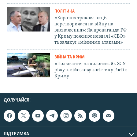
ПОЛІТИКА
«Короткострокова акція
перетворилася на війну на
виснаження»: Як пропаганда РФ
у Криму пояснює невдачі «СВО»
та залякує «мінними атаками»
ВІЙНА ТА КРИМ
«Полювання на колони». Як ЗСУ
ріжуть військову логістику Росії в
Криму
ДОЛУЧАЙСЯ!
ПІДТРИМКА