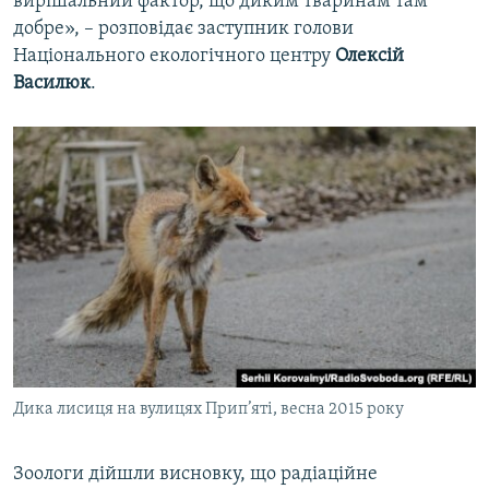
вирішальний фактор, що диким тваринам там
добре», – розповідає заступник голови
Національного екологічного центру
Олексій
Василюк
.
Дика лисиця на вулицях Прип’яті, весна 2015 року
Зоологи дійшли висновку, що радіаційне