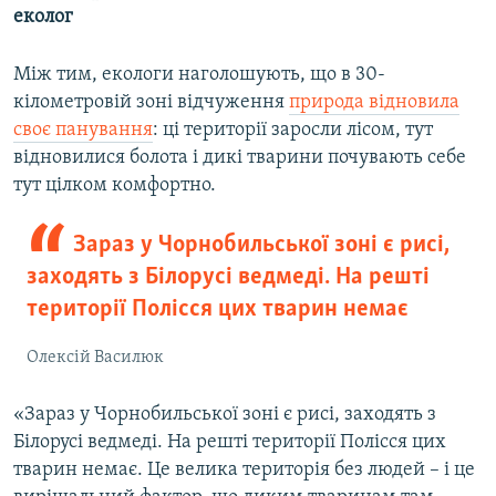
еколог
Між тим, екологи наголошують, що в 30-
кілометровій зоні відчуження
природа відновила
своє панування
: ці території заросли лісом, тут
відновилися болота і дикі тварини почувають себе
тут цілком комфортно.
Зараз у Чорнобильської зоні є рисі,
заходять з Білорусі ведмеді. На решті
території Полісся цих тварин немає
Олексій Василюк
«Зараз у Чорнобильської зоні є рисі, заходять з
Білорусі ведмеді. На решті території Полісся цих
тварин немає. Це велика територія без людей – і це