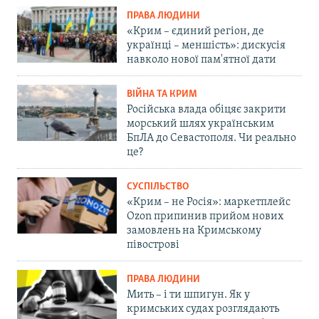
ПРАВА ЛЮДИНИ
«Крим – єдиний регіон, де
українці – меншість»: дискусія
навколо нової пам'ятної дати
ВІЙНА ТА КРИМ
Російська влада обіцяє закрити
морський шлях українським
БпЛА до Севастополя. Чи реально
це?
СУСПІЛЬСТВО
«Крим – не Росія»: маркетплейс
Ozon припинив прийом нових
замовлень на Кримському
півострові
ПРАВА ЛЮДИНИ
Мить – і ти шпигун. Як у
кримських судах розглядають