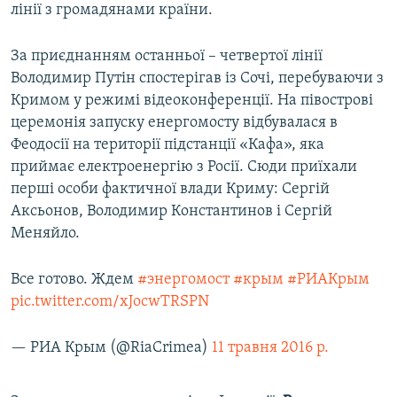
лінії з громадянами країни.
За приєднанням останньої – четвертої лінії
Володимир Путін спостерігав із Сочі, перебуваючи з
Кримом у режимі відеоконференції. На півострові
церемонія запуску енергомосту відбувалася в
Феодосії на території підстанції «Кафа», яка
приймає електроенергію з Росії. Сюди приїхали
перші особи фактичної влади Криму: Сергій
Аксьонов, Володимир Константинов і Сергій
Меняйло.
Все готово. Ждем
#энергомост
#крым
#РИАКрым
pic.twitter.com/xJocwTRSPN
— РИА Крым (@RiaCrimea)
11 травня 2016 р.