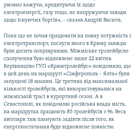
умовно кажучи, кредитуючи їх щодо
електроенергії, газу тощо, не напружуючи заводи
щодо існуючих боргів», – сказав Андрій Васюта.
Поки що не почав працювати на повну потужність і
електротранспорт, послуги якого в Криму завжди
були досить популярними. Міжміське тролейбусне
сполучення було відновлене лише 22 квітня.
Керівництво ГУП «Кримтролейбус» повідомило, що
в цей день на маршруті «Сімферополь – Ялта» були
запущені 18 машин. Це третина від максимальної
кількості тролейбусів, які використовувалися на
міжміській трасі в курортний сезон. А в
Севастополі, як повідомляє російська влада міста,
на маршрутах працюють 85 тролейбусів з 96. Весь
автопарк там планують задіяти після того, як
енергопостачання буде відновлене повністю.