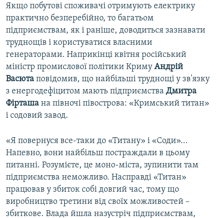
Якщо побутові споживачі отримують електрику
практично безперебійно, то багатьом
підприємствам, як і раніше, доводиться зазнавати
труднощів і користуватися власними
генераторами. Наприкінці квітня російський
міністр промислової політики Криму
Андрій
Васюта
повідомив, що найбільші труднощі у зв'язку
з енергодефіцитом мають підприємства
Дмитра
Фірташа
на півночі півострова: «Кримський титан»
і содовий завод.
«Я повернуся все-таки до «Титану» і «Соди»...
Напевно, вони найбільш постраждали в цьому
питанні. Розумієте, це моно-міста, зупинити там
підприємства неможливо. Насправді «Титан»
працював у збиток собі довгий час, тому що
виробництво третини від своїх можливостей –
збиткове. Влада йшла назустріч підприємствам,