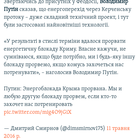
Звертаючись до присутніх у Феодосії,
Володимир
Путін
сказав, що енергоперехід через Керченську
протоку – дуже складний технічний проект, і тут
були застосовані найновітніші технології.
«У результаті в стислі терміни вдалося прорвати
енергетичну блокаду Криму. Власне кажучи, не
сумніваюся, якщо буде потрібно, ми і будь-яку іншу
блокаду прорвемо, якщо комусь захочеться нас
потренувати», – наголосив Володимир Путін.
Путин: Энергоблокада Крыма прорвана. Мы и
любую другую блокаду прорвем, если кто-то
захочет нас потренировать
pic.twitter.com/mig4O9jGiX
— Дмитрий Смирнов (@dimsmirnov175)
11 травня
2016 р.