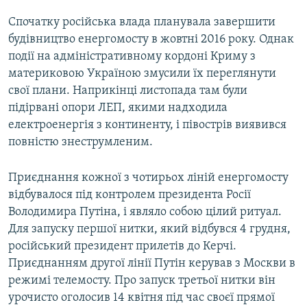
Спочатку російська влада планувала завершити
будівництво енергомосту в жовтні 2016 року. Однак
події на адміністративному кордоні Криму з
материковою Україною змусили їх переглянути
свої плани. Наприкінці листопада там були
підірвані опори ЛЕП, якими надходила
електроенергія з континенту, і півострів виявився
повністю знеструмленим.
Приєднання кожної з чотирьох ліній енергомосту
відбувалося під контролем президента Росії
Володимира Путіна, і являло собою цілий ритуал.
Для запуску першої нитки, який відбувся 4 грудня,
російський президент прилетів до Керчі.
Приєднанням другої лінії Путін керував з Москви в
режимі телемосту. Про запуск третьої нитки він
урочисто оголосив 14 квітня під час своєї прямої