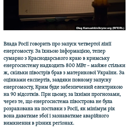
ВІДЕОУРОКИ «ELIFBE»
Русский
СВІДЧЕННЯ ОКУПАЦІЇ
Qırımtatar
УКРАЇНСЬКА ПРОБЛЕМА КРИМУ
ДОЛУЧАЙСЯ!
ІНФОГРАФІКА
Влада Росії говорить про запуск четвертої лінії
енергомосту. За їхньою інформацією, тепер
сумарно з Краснодарського краю в кримську
Усі сайти RFE/RL
енергосистему надходить 800 МВт – майже стільки
ж, скільки півострів брав з материкової України. За
оцінками експертів, завдяки повному запуску
енергомосту, Крим буде забезпечений електрикою
на 90 відсотків. При цьому, за їхніми прогнозами,
через те, що енергосистема півострова не була
розрахована на поставки з Росії, як мінімум рік
вона даватиме збої і зазнаватиме аварійного
вимкнення в різних регіонах.