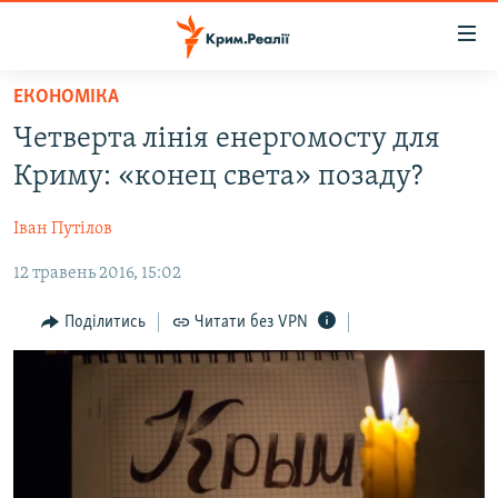
Доступність
посилання
Перейти
ЕКОНОМІКА
до
НОВИНИ
Четверта лінія енергомосту для
основного
ВОДА.КРИМ
матеріалу
Криму: «конец света» позаду?
ВІДЕО ТА ФОТО
Перейти
до
Іван Путілов
ПОЛІТИКА
основної
12 травень 2016, 15:02
БЛОГИ
навігації
Перейти
ПОГЛЯД
Поділитись
Читати без VPN
до
ІНТЕРВ'Ю
пошуку
ВСЕ ЗА ДЕНЬ
СПЕЦПРОЕКТИ
ЯК ОБІЙТИ БЛОКУВАННЯ
ДЕПОРТАЦІЯ