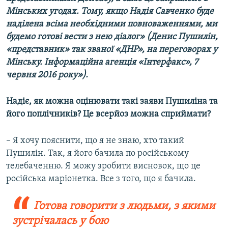
Мінських угодах. Тому, якщо Надія Савченко буде
наділена всіма необхідними повноваженнями, ми
будемо готові вести з нею діалог» (
Денис Пушилін,
«представник» так званої «ДНР», на переговорах у
Мінську. Інформаційна агенція «Інтерфакс», 7
червня 2016 року»).
Надіє, як можна оцінювати такі заяви Пушиліна та
його поплічників? Це всерйоз можна сприймати?
– Я хочу пояснити, що я не знаю, хто такий
Пушилін. Так, я його бачила по російському
телебаченню. Я можу зробити висновок, що це
російська маріонетка. Все з того, що я бачила.
Готова говорити з людьми, з якими
зустрічалась у бою