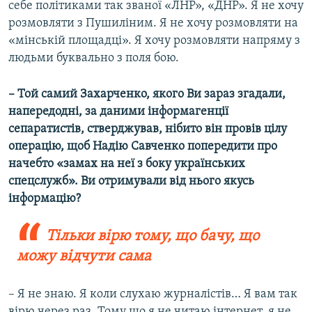
себе політиками так званої «ЛНР», «ДНР». Я не хочу
розмовляти з Пушиліним. Я не хочу розмовляти на
«мінській площадці». Я хочу розмовляти напряму з
людьми буквально з поля бою.
– Той самий Захарченко, якого Ви зараз згадали,
напередодні, за даними інформагенції
сепаратистів, стверджував, нібито він провів цілу
операцію, щоб Надію Савченко попередити про
начебто «замах на неї з боку українських
спецслужб». Ви отримували від нього якусь
інформацію?
Тільки вірю тому, що бачу, що
можу відчути сама
– Я не знаю. Я коли слухаю журналістів… Я вам так
вірю через раз. Тому що я не читаю інтернет, я не