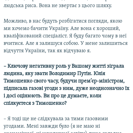
людська риса. Вона не звертає з цього шляху.
Можливо, в нас будуть розбігатися погляди, якою
ми хочемо бачити Україну. Але вона є хороший,
кваліфікований спеціаліст. Я буду багато чому в неї
вчитися. Але я залишуся собою. У мене залишиться
відчуття України, так як відчуваю я.
– Ключову негативну роль у Вашому житті зіграла
людина, яку звати Володимир Путін. Юлія
Тимошенко свого часу, будучи прем’єр-міністром,
підписала газові угоди з ним, дуже неоднозначно їх
і досі оцінюють. Ви про це думаєте, коли
спілкуєтеся з Тимошенко?
– Я тоді ще не слідкувала за тими газовими
угодами. Мені завжди було (я не маю ні