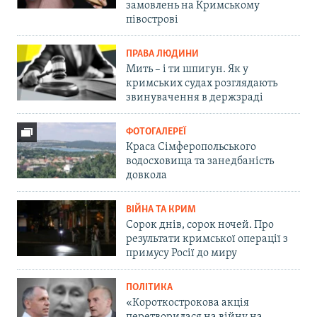
замовлень на Кримському
півострові
ПРАВА ЛЮДИНИ
Мить – і ти шпигун. Як у
кримських судах розглядають
звинувачення в держзраді
ФОТОГАЛЕРЕЇ
Краса Сімферопольського
водосховища та занедбаність
довкола
ВІЙНА ТА КРИМ
Сорок днів, сорок ночей. Про
результати кримської операції з
примусу Росії до миру
ПОЛІТИКА
«Короткострокова акція