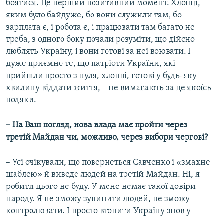
боятися. Це перший позитивний момент. Хлопці,
яким було байдуже, бо вони служили там, бо
зарплата є, і робота є, і працювати там багато не
треба, з одного боку почали розуміти, що дійсно
люблять Україну, і вони готові за неї воювати. І
дуже приємно те, що патріоти України, які
прийшли просто з нуля, хлопці, готові у будь-яку
хвилину віддати життя, – не вимагають за це якоїсь
подяки.
– На Ваш погляд, нова влада має пройти через
третій Майдан чи, можливо, через вибори чергові?
– Усі очікували, що повернеться Савченко і «змахне
шаблею» й виведе людей на третій Майдан. Ні, я
робити цього не буду. У мене немає такої довіри
народу. Я не зможу зупинити людей, не зможу
контролювати. І просто втопити Україну знов у