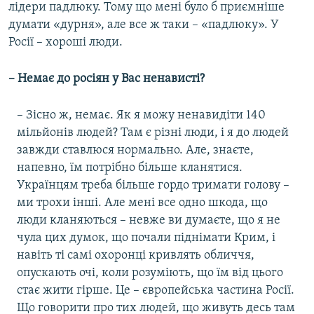
лідери падлюку. Тому що мені було б приємніше
думати «дурня», але все ж таки – «падлюку». У
Росії – хороші люди.
– Немає до росіян у Вас ненависті?
– Зісно ж, немає. Як я можу ненавидіти 140
мільйонів людей? Там є різні люди, і я до людей
завжди ставлюся нормально. Але, знаєте,
напевно, їм потрібно більше кланятися.
Українцям треба більше гордо тримати голову –
ми трохи інші. Але мені все одно шкода, що
люди кланяються – невже ви думаєте, що я не
чула цих думок, що почали піднімати Крим, і
навіть ті самі охоронці кривлять обличчя,
опускають очі, коли розуміють, що їм від цього
стає жити гірше. Це – європейська частина Росії.
Що говорити про тих людей, що живуть десь там