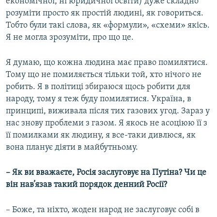
економічної, ні юридичної освіти) дуже складно
розуміти просто як простій людині, як говориться.
Тобто були такі слова, як «формули», «схеми» якісь.
Я не могла зрозуміти, про що це.
Я думаю, що кожна людина має право помилятися.
Тому що не помиляється тільки той, хто нічого не
робить. Я в політиці збираюся щось робити для
народу, тому я теж буду помилятися. Україна, в
принципі, виживала після тих газових угод. Зараз у
нас знову проблеми з газом. Я якось не асоціюю її з
її помилками як людину, я все-таки дивлюся, як
вона планує діяти в майбутньому.
– Як ви вважаєте, Росія заслуговує на Путіна? Чи це
він нав’язав такий порядок денний Росії?
– Боже, та ніхто, жоден народ не заслуговує собі в