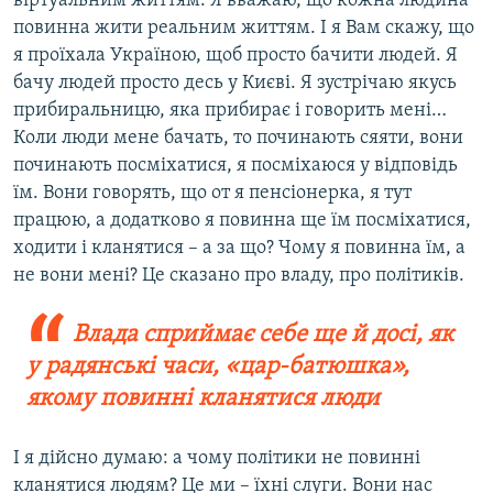
віртуальним життям. Я вважаю, що кожна людина
повинна жити реальним життям. І я Вам скажу, що
я проїхала Україною, щоб просто бачити людей. Я
бачу людей просто десь у Києві. Я зустрічаю якусь
прибиральницю, яка прибирає і говорить мені…
Коли люди мене бачать, то починають сяяти, вони
починають посміхатися, я посміхаюся у відповідь
їм. Вони говорять, що от я пенсіонерка, я тут
працюю, а додатково я повинна ще їм посміхатися,
ходити і кланятися – а за що? Чому я повинна їм, а
не вони мені? Це сказано про владу, про політиків.
Влада сприймає себе ще й досі, як
у радянські часи, «цар-батюшка»,
якому повинні кланятися люди
І я дійсно думаю: а чому політики не повинні
кланятися людям? Це ми – їхні слуги. Вони нас