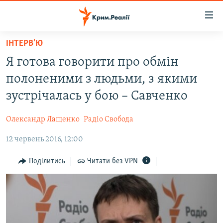
Доступність
посилання
Перейти
ІНТЕРВ'Ю
до
НОВИНИ
Я готова говорити про обмін
основного
ВОДА.КРИМ
матеріалу
полоненими з людьми, з якими
ВІДЕО ТА ФОТО
Перейти
зустрічалась у бою – Савченко
до
ПОЛІТИКА
основної
Олександр Лащенко
Радіо Свобода
БЛОГИ
навігації
Перейти
12 червень 2016, 12:00
ПОГЛЯД
до
ІНТЕРВ'Ю
Поділитись
Читати без VPN
пошуку
ВСЕ ЗА ДЕНЬ
СПЕЦПРОЕКТИ
ЯК ОБІЙТИ БЛОКУВАННЯ
ДЕПОРТАЦІЯ