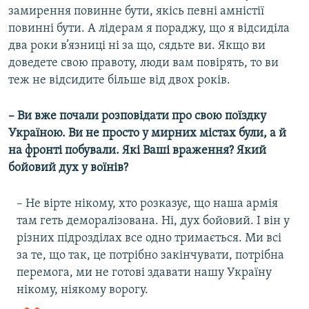
замирення повинне бути, якісь певні амністії
повинні бути. А лідерам я пораджу, що я відсиділа
два роки в’язниці ні за що, сядьте ви. Якщо ви
доведете свою правоту, люди вам повірять, то ви
теж не відсидите більше від двох років.
– Ви вже почали розповідати про свою поїздку
Україною. Ви не просто у мирних містах були, а й
на фронті побували. Які Ваші враження? Який
бойовий дух у воїнів?
– Не вірте нікому, хто розказує, що наша армія
там геть деморалізована. Ні, дух бойовий. І він у
різних підрозділах все одно тримається. Ми всі
за те, що так, це потрібно закінчувати, потрібна
перемога, ми не готові здавати нашу Україну
нікому, ніякому ворогу.