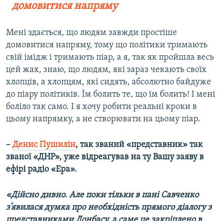
домовитися напряму
Мені здається, що людям завжди простіше
домовитися напряму, тому що політики тримають
свій імідж і тримають піар, а я, так як пройшла весь
цей жах, знаю, що людям, які зараз чекають своїх
хлопців, а хлопцям, які сидять, абсолютно байдуже
до піару політиків. Їм болить те, що їм болить! І мені
боліло так само. І я хочу робити реальні кроки в
цьому напрямку, а не створювати на цьому піар.
–
Денис Пушилін
, так званий «представник» так
званої «ДНР», уже відреагував на ту Вашу заяву в
ефірі радіо «Ера».
«Дійсно дивно. Але поки тільки в пані Савченко
з’явилася думка про необхідність прямого діалогу з
представниками Донбасу, а саме це закріплено в