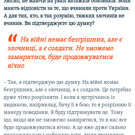
Звісно, не маючи на увазі ватажків бойовиків. Вони
мають відповісти за те, що вчинили проти України.
А для тих, хто, я так розумію, тяжких злочинів не
вчинив. Ви підтверджуєте цю думку?
На війні немає безгрішних, але є
злочинці, а є солдати. Не зможемо
замиритися, буде продовжуватися
вічно
– Так, я підтверджую цю думку. На війні немає
безгрішних, але є злочинці, а є солдати. Це потрібно
дуже чітко розрізняти. І коли я зустрічаюсь із
людиною, наприклад, бачу її в бою, то я розрізняю її
манеру поведінки. Я буду підтримувати це. Тому
що, якщо ми не зможемо замиритися, то в нас все
буде продовжуватися вічно. А це вже дуже сильно