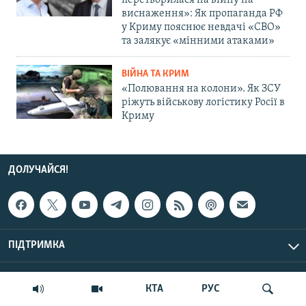
перетворилася на війну на
виснаження»: Як пропаганда РФ
у Криму пояснює невдачі «СВО»
та залякує «мінними атаками»
ВІЙНА ТА КРИМ
«Полювання на колони». Як ЗСУ
ріжуть військову логістику Росії в
Криму
ДОЛУЧАЙСЯ!
ПІДТРИМКА
ІНФО
КТА
РУС