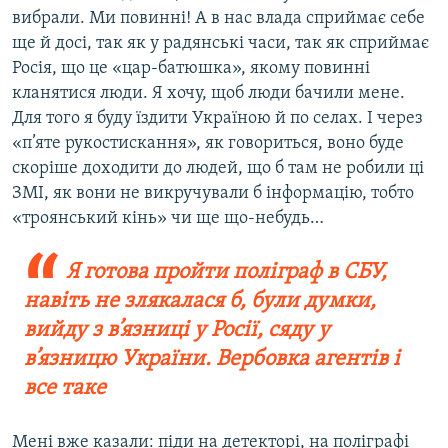
вибрали. Ми повинні! А в нас влада сприймає себе
ще й досі, так як у радянські часи, так як сприймає
Росія, що це «цар-батюшка», якому повинні
кланятися люди. Я хочу, щоб люди бачили мене.
Для того я буду їздити Україною й по селах. І через
«п’яте рукостискання», як говориться, воно буде
скоріше доходити до людей, що б там не робили ці
ЗМІ, як вони не викручували б інформацію, тобто
«троянський кінь» чи ще що-небудь…
Я готова пройти поліграф в СБУ,
навіть не злякалася б, були думки,
вийду з в’язниці у Росії, сяду у
в’язницю України. Вербовка агентів і
все таке
Мені вже казали: піди на детекторі, на поліграфі