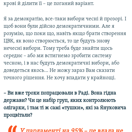
крові й ділити її – це поганий варіант.
Я за демократію, все-таки вибори чесні й прозорі. І
щоб вони були дійсно демократичними. Але я
розумію, що поки що, навіть якщо брати створення
ЦВК, як воно створюється, то це будуть знову
нечесні вибори. Тому треба буде знайти щось
середнє – або ми встигнемо зробити систему
чесною, і в нас будуть демократичні вибори, або
доведеться якось… Не можу зараз Вам сказати
точного рішення. Не хочу впадати у крайнощі.
– Ви вже трохи попрацювали в Раді. Вона гідна
держави? Чи це набір груп, яких контролюють
олігархи, і там ті ж самі «тушки», які за Януковича
процвітали?
У парламенті на 95% – це влада не