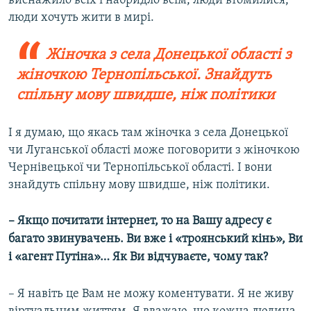
виснажило всіх і набридло всім, люди втомилися,
люди хочуть жити в мирі.
Жіночка з села Донецької області з
жіночкою Тернопільської. Знайдуть
спільну мову швидше, ніж політики
І я думаю, що якась там жіночка з села Донецької
чи Луганської області може поговорити з жіночкою
Чернівецької чи Тернопільської області. І вони
знайдуть спільну мову швидше, ніж політики.
– Я
кщо почитати інтернет, то на Вашу адресу є
багато звинувачень. Ви вже і «троянський кінь», Ви
і «агент Путіна»…
Як Ви відчуваєте, чому так?
– Я навіть це Вам не можу коментувати. Я не живу