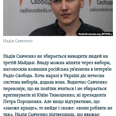
ВІДЕОУРОКИ «ELIFBE»
Русский
СВІДЧЕННЯ ОКУПАЦІЇ
Qırımtatar
УКРАЇНСЬКА ПРОБЛЕМА КРИМУ
ДОЛУЧАЙСЯ!
ІНФОГРАФІКА
Надія Савченко
Надія Савченко не збирається виводити людей на
Усі сайти RFE/RL
третій Майдан. Владу можна міняти через вибори,
наголосила колишня російська ув’язнена в інтерв’ю
Радіо Свобода. Хоча наразі в Україні діє нечесна
система виборів, додала вона. Водночас Савченко
переконує, що як політик вчиться і не збирається
критикувати ні Юлію Тимошенко, ні президента
Петра Порошенка. Але якщо відчуватиме, що
«зможе краще», то вийде і скаже: «вони роблять не
так». Надія Савченко підтвердила, що вважає: