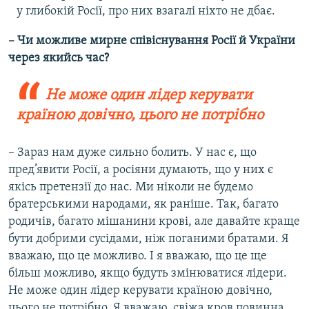
у глибокій Росії, про них взагалі ніхто не дбає.
– Чи можливе мирне співіснування Росії й України
через якийсь час?
Не може один лідер керувати
країною довічно, цього не потрібно
– Зараз нам дуже сильно болить. У нас є, що
пред’явити Росії, а росіяни думають, що у них є
якісь претензії до нас. Ми ніколи не будемо
братерськими народами, як раніше. Так, багато
родичів, багато мішанини крові, але давайте краще
бути добрими сусідами, ніж поганими братами. Я
вважаю, що це можливо. І я вважаю, що це ще
більш можливо, якщо будуть змінюватися лідери.
Не може один лідер керувати країною довічно,
цього не потрібно. Я вважаю, свіжа кров повинна