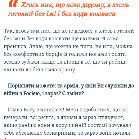
Хтось ниє, що хоче додому, а хтось
готовий без їжі і без води воювати
Так, хтось там ниє, що хоче додому, а хтось готовий
без їжі й без води воювати ще скільки. Я сама
пройшла. Знаю, що можна не пити, не їсти, можна
без комфортних берців із голими ногами гризти
землю зубами, якщо ти віриш в те, що ти робиш,
якщо ти любиш свою країну.
– Порівняти можете: та армія, у якій Ви служили до
війни з Росією, і зараз? Є зміни?
– Слава Богу, змінилася! Мені подобається, що всі
генерали, всі решта, з якими я зараз спілкуюся,
якщо раніше вони в корупційній системі почували
себе абсолютно безкарними, то зараз вони почали