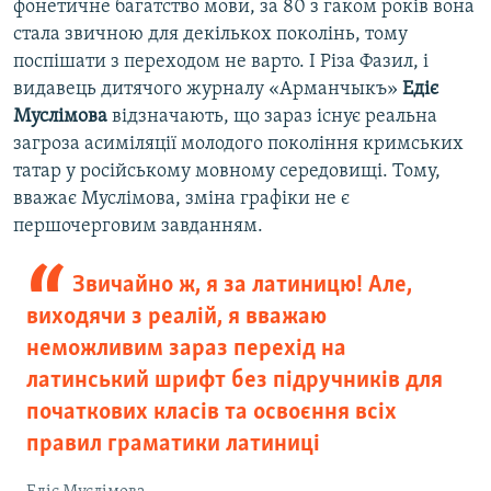
фонетичне багатство мови, за 80 з гаком років вона
стала звичною для декількох поколінь, тому
поспішати з переходом не варто. І Різа Фазил, і
видавець дитячого журналу «Арманчыкъ»
Едіє
Муслімова
відзначають, що зараз існує реальна
загроза асиміляції молодого покоління кримських
татар у російському мовному середовищі. Тому,
вважає Муслімова, зміна графіки не є
першочерговим завданням.
Звичайно ж, я за латиницю! Але,
виходячи з реалій, я вважаю
неможливим зараз перехід на
латинський шрифт без підручників для
початкових класів та освоєння всіх
правил граматики латиниці