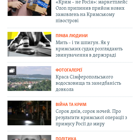
«Крим – не Росія»: маркетплейс
Ozon припинив прийом нових
замовлень на Кримському
півострові
ПРАВА ЛЮДИНИ
Мить – і ти шпигун. Як у
кримських судах розглядають
звинувачення в держзраді
ФОТОГАЛЕРЕЇ
Краса Сімферопольського
водосховища та занедбаність
довкола
ВІЙНА ТА КРИМ
Сорок днів, сорок ночей. Про
результати кримської операції з
примусу Росії до миру
ПОЛІТИКА