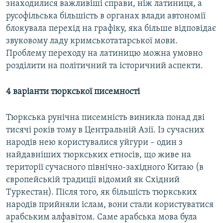
знаходилися важливіші справи, ніж латиниця, а
русофільська більшість в органах влади автономії
блокувала перехід на графіку, яка більше відповідає
звуковому ладу кримськотатарської мови.
Проблему переходу на латиницю можна умовно
розділити на політичний та історичний аспекти.
4 варіанти тюркської писемності
Тюркська рунічна писемність виникла понад дві
тисячі років тому в Центральній Азії. Із сучасних
народів нею користувалися уйгури – один з
найдавніших тюркських етносів, що живе на
території сучасного північно-західного Китаю (в
європейській традиції відомий як Східний
Туркестан). Після того, як більшість тюркських
народів прийняли іслам, вони стали користуватися
арабським алфавітом. Саме арабська мова була