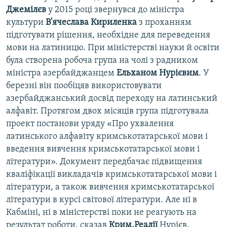
Джемілєв
у 2015 році звернувся до міністра
культури
В'ячеслава Кириленка
з проханням
підготувати рішення, необхідне для переведення
мови на латиницю. При міністерстві науки й освіти
була створена робоча група на чолі з радником
міністра азербайджанцем
Ельханом Нурієвим
. У
березні він пообіцяв використовувати
азербайджанський досвід переходу на латинський
алфавіт. Протягом двох місяців група підготувала
проект постанови уряду «Про ухвалення
латинського алфавіту кримськотатарської мови і
введення вивчення кримськотатарської мови і
літератури». Документ передбачає підвищення
кваліфікації викладачів кримськотатарської мови і
літератури, а також вивчення кримськотатарської
літератури в курсі світової літератури. Але ні в
Кабміні, ні в міністерстві поки не реагують на
результат роботи, сказав
Крим.Реалії
Нурієв.