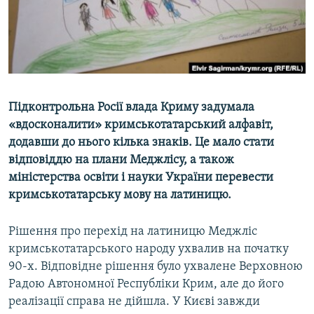
ВІДЕОУРОКИ «ELIFBE»
Русский
СВІДЧЕННЯ ОКУПАЦІЇ
Qırımtatar
УКРАЇНСЬКА ПРОБЛЕМА КРИМУ
ДОЛУЧАЙСЯ!
ІНФОГРАФІКА
Підконтрольна Росії влада Криму задумала
«вдосконалити» кримськотатарський алфавіт,
додавши до нього кілька знаків. Це мало стати
Усі сайти RFE/RL
відповіддю на плани Меджлісу, а також
міністерства освіти і науки України перевести
кримськотатарську мову на латиницю.
Рішення про перехід на латиницю Меджліс
кримськотатарського народу ухвалив на початку
90-х. Відповідне рішення було ухвалене Верховною
Радою Автономної Республіки Крим, але до його
реалізації справа не дійшла. У Києві завжди