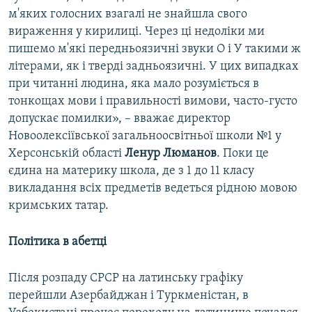
м'яких голосних взагалі не знайшла свого
вираження у кирилиці. Через ці недоліки ми
пишемо м'які передньоязичні звуки О і У такими ж
літерами, як і тверді задньоязичні. У цих випадках
при читанні людина, яка мало розуміється в
тонкощах мови і правильності вимови, часто-густо
допускає помилки», – вважає директор
Новоолексіївської загальноосвітньої школи №1 у
Херсонській області
Ленур Люманов
. Поки це
єдина на материку школа, де з 1 до 11 класу
викладання всіх предметів ведеться рідною мовою
кримських татар.
Політика в абетці
Після розпаду СРСР на латинську графіку
перейшли Азербайджан і Туркменістан, в