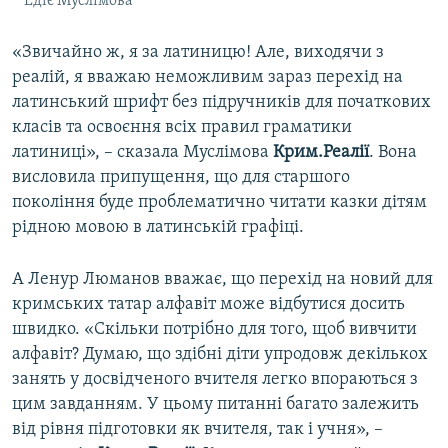
Едіє Муслімова
«Звичайно ж, я за латиницю! Але, виходячи з
реалій, я вважаю неможливим зараз перехід на
латинський шрифт без підручників для початкових
класів та освоєння всіх правил граматики
латиниці», – сказала Муслімова
Крим.Реалії
. Вона
висловила припущення, що для старшого
покоління буде проблематично читати казки дітям
рідною мовою в латинській графіці.
А Ленур Люманов вважає, що перехід на новий для
кримських татар алфавіт може відбутися досить
швидко. «Скільки потрібно для того, щоб вивчити
алфавіт? Думаю, що здібні діти упродовж декількох
занять у досвідченого вчителя легко впораються з
цим завданням. У цьому питанні багато залежить
від рівня підготовки як вчителя, так і учня», –