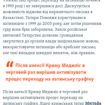
Узбекистані процес переходу на латиницю почався
в 1993 році і не завершився досі. Дискутується
можливість відмови від кириличного письма в
Казахстані. Татари Поволжя користувалися
латиницею з 1999 до 2005 року, але потім рішенням
суду вона була заборонена. Закон російської
автономії Татарстан дозволяє громадянам
звертатися до органів влади національною мовою,
використовуючи латиницю або арабське письмо,
але такі випадки швидше виняток, ніж правило.
Після анексії Криму Меджліс в
черговий раз вирішив активізувати
процес переходу на латинську графіку
Після анексії Криму Меджліс в черговий раз
вирішив активізувати процес переходу на
латинську графіку. Лідер кримських татар
Мустафа