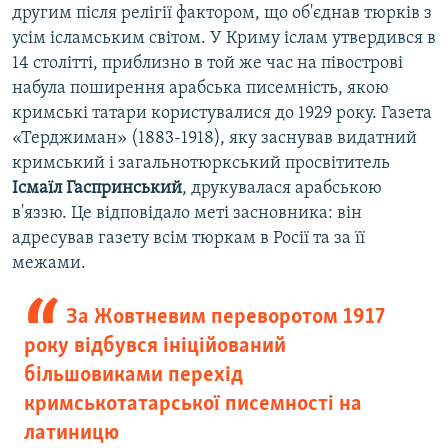
другим після релігії фактором, що об'єднав тюрків з
усім ісламським світом. У Криму іслам утвердився в
14 столітті, приблизно в той же час на півострові
набула поширення арабська писемність, якою
кримські татари користувалися до 1929 року. Газета
«Терджиман» (1883-1918), яку заснував видатний
кримський і загальнотюркський просвітитель
Ісмаїл Гаспринський
, друкувалася арабською
в'яззю. Це відповідало меті засновника: він
адресував газету всім тюркам в Росії та за її
межами.
За Жовтневим переворотом 1917
року відбувся ініційований
більшовиками перехід
кримськотатарської писемності на
латиницю