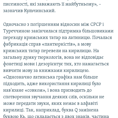
писемності, які заважають її майбутньому», –
зазначив Кульчинський.
Одночасно з погіршенням відносин між СРСР і
Туреччиною закінчилася підтримка більшовиками
переходу кримських татар на латиницю. Почалася
фабрикація справ «пантюркістів», а мову
кримських татар перевели на кирилицю. На
загальну думку тюркологів, вона не відповідає
фонетиці мови і дезорієнтує тих, хто намагається
вивчити мову за книжками кирилицею.
«Однозначно латинська графіка нам більше
підходить, адже використання кирилиці було
нав'язане «совком», і вона призводить до
спотворення звучання деяких слів, оскільки не
може передати звуки, яких немає в алфавіті
кирилиці. Так, наприклад, буква Q замінена
буквою Кь, що складається з двох знаків, частина