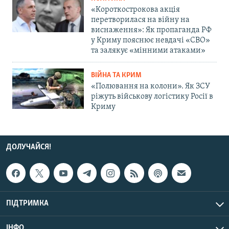
«Короткострокова акція
перетворилася на війну на
виснаження»: Як пропаганда РФ
у Криму пояснює невдачі «СВО»
та залякує «мінними атаками»
ВІЙНА ТА КРИМ
«Полювання на колони». Як ЗСУ
ріжуть військову логістику Росії в
Криму
ДОЛУЧАЙСЯ!
ПІДТРИМКА
ІНФО