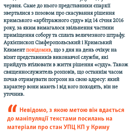
червня. Саме до нього представники єпархії
зверталися з позовом про скасування рішення
кримського «арбітражного суду» від 14 січня 2016
року, за яким вимагалося звільнення частини
приміщення собору та сплата величезного штрафу.
Архієпископ Сімферопольський і Кримський
Климент
повідомив
, що з дня на день очікує на
візит представників виконавчої служби, які
прийдуть втілювати в життя рішення «суду». Також
священнослужитель розповів, що останнім часом
почав отримувати погрози на свою адресу: який
характер вони мають і від кого походять, він не
уточнив.
Невідомо, з якою метою він вдається
до маніпуляції текстами посилань на
матеріали про стан УПЦ КП у Криму