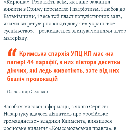
«Кирюша». Розкажіть всім, як ваше бажання
вижити в Криму перемогло і патріотизм, і любов до
Батьківщини, і весь той пласт популістичних заяв,
якими ви регулярно «підгодовуєте» українське
суспільство», – розкидається звинуваченнями автор
матеріалу.
Кримська єпархія УПЦ КП має «на
папері 44 парафії, з них півтора десятки
діючих, які ледь животіють, зате від них
безліч провокацій
Олександр Селевко
Засобом масової інформації, з якого Сергієві
Назарчуку вдалося дізнатись про «російське
громадянство» владики Климента, виявилося
російське видання «Комсомольськая правда», в