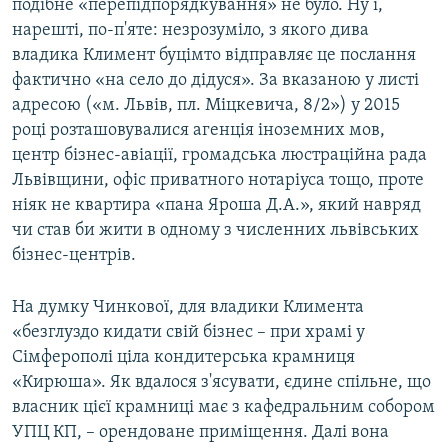
подібне «перепідпорядкування» не було. Ну і,
нарешті, по-п'яте: незрозуміло, з якого дива
владика Климент буцімто відправляє це послання
фактично «на село до дідуся». За вказаною у листі
адресою («м. Львів, пл. Міцкевича, 8/2») у 2015
році розташовувалися агенція іноземних мов,
центр бізнес-авіації, громадська люстраційна рада
Львівщини, офіс приватного нотаріуса тощо, проте
ніяк не квартира «пана Яроша Д.А.», який навряд
чи став би жити в одному з численних львівських
бізнес-центрів.
На думку Чинкової, для владики Климента
«безглуздо кидати свій бізнес – при храмі у
Сімферополі ціла кондитерська крамниця
«Кирюша». Як вдалося з'ясувати, єдине спільне, що
власник цієї крамниці має з кафедральним собором
УПЦ КП, – орендоване приміщення. Далі вона