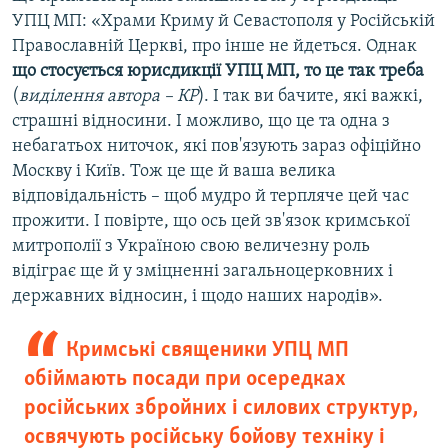
УПЦ МП: «Храми Криму й Севастополя у Російській
Православній Церкві, про інше не йдеться. Однак
що стосується юрисдикції УПЦ МП, то це так треба
(
виділення автора – КР
). І так ви бачите, які важкі,
страшні відносини. І можливо, що це та одна з
небагатьох ниточок, які пов'язують зараз офіційно
Москву і Київ. Тож це ще й ваша велика
відповідальність – щоб мудро й терпляче цей час
прожити. І повірте, що ось цей зв'язок кримської
митрополії з Україною свою величезну роль
відіграє ще й у зміцненні загальноцерковних і
державних відносин, і щодо наших народів».
Кримські священики УПЦ МП
обіймають посади при осередках
російських збройних і силових структур,
освячують російську бойову техніку і