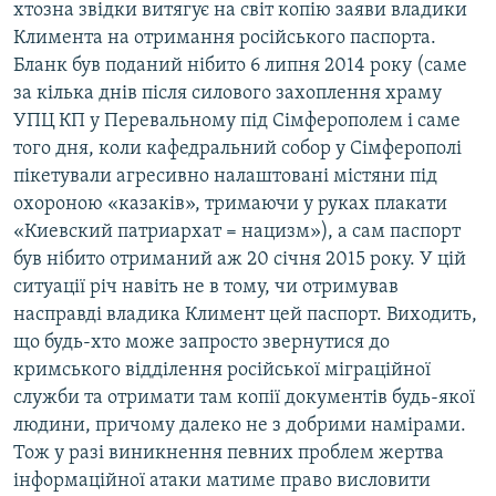
хтозна звідки витягує на світ копію заяви владики
Климента на отримання російського паспорта.
Бланк був поданий нібито 6 липня 2014 року (саме
за кілька днів після силового захоплення храму
УПЦ КП у Перевальному під Сімферополем і саме
того дня, коли кафедральний собор у Сімферополі
пікетували агресивно налаштовані містяни під
охороною «казаків», тримаючи у руках плакати
«Киевский патриархат = нацизм»), а сам паспорт
був нібито отриманий аж 20 січня 2015 року. У цій
ситуації річ навіть не в тому, чи отримував
насправді владика Климент цей паспорт. Виходить,
що будь-хто може запросто звернутися до
кримського відділення російської міграційної
служби та отримати там копії документів будь-якої
людини, причому далеко не з добрими намірами.
Тож у разі виникнення певних проблем жертва
інформаційної атаки матиме право висловити