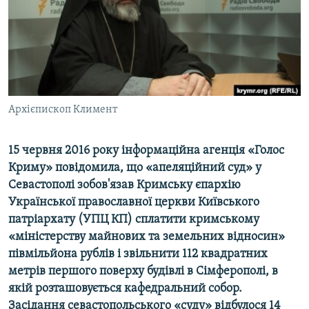
ВІДЕОУРОКИ «ELIFBE»
Русский
СВІДЧЕННЯ ОКУПАЦІЇ
Qırımtatar
УКРАЇНСЬКА ПРОБЛЕМА КРИМУ
ДОЛУЧАЙСЯ!
ІНФОГРАФІКА
Архієпископ Климент
15 червня 2016 року інформаційна агенція «Голос
Усі сайти RFE/RL
Криму» повідомила, що «апеляційний суд» у
Севастополі зобов'язав Кримську єпархію
Української православної церкви Київського
патріархату (УПЦ КП) сплатити кримському
«міністерству майнових та земельних відносин»
півмільйона рублів і звільнити 112 квадратних
метрів першого поверху будівлі в Сімферополі, в
якій розташовується кафедральний собор.
Засідання севастопольського «суду» відбулося 14