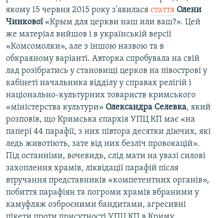
якому 15 червня 2015 року з'явилася
стаття
Олени
Чинкової
«Крым для церкви наш или ваш?». Цей
же матеріал вийшов і в українській версії
«Комсомолки», але з іншою назвою та в
обкраяному варіанті. Авторка спробувала на свій
лад розібратись у становищі церков на півострові у
кабінеті начальника відділу у справах релігій і
національно-культурних товариств кримського
«міністерства культури»
Олександра Селевка
, який
розповів, що Кримська єпархія УПЦ КП має «на
папері 44 парафії, з них півтора десятки діючих, які
ледь животіють, зате від них безліч провокацій».
Під останніми, вочевидь, слід мати на увазі силові
захоплення храмів, ліквідації парафій після
втручання представників «компетентних органів»,
побиття парафіян та погроми храмів вбраними у
камуфляж озброєними бандитами, агресивні
пікети проти присутності УПЦ КП в Криму,