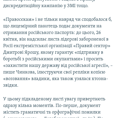
дискредитаційну кампанію у ЗМІ тощо.
«Правосєкам» і не тільки навряд чи сподобалося б,
що лицемірний панотець подає документи на
отримання російського паспорта: до цього, 26
квітня, він надсилає листа лідерові забороненої в
Росії екстремістської організації «Правий сектор»
Дмитрові Ярошу, якому гарантує «підтримку в
боротьбі з російськими окупантами» і просить
«захистити нашу державу від російської агресії», –
пише Чинкова, ілюструючи свої репліки копією
«воззвання» владики, яка також узялася хтозна-
звідки.
У цьому підкладеному листі увагу привертають
одразу кілька моментів. По-перше, документ
містить граматичні та орфографічні помилки