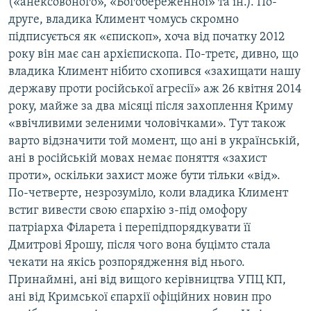
(«анексовоного», «Богобереженної» та ін.). По-
друге, владика Климент чомусь скромно
підписується як «єпископ», хоча від початку 2012
року він має сан архієпископа. По-третє, дивно, що
владика Климент нібито схопився «захищати нашу
державу проти російської агресії» аж 26 квітня 2014
року, майже за два місяці після захоплення Криму
«ввічливими зеленими чоловічками». Тут також
варто відзначити той момент, що ані в українській,
ані в російській мовах немає поняття «захист
проти», оскільки захист може бути тільки «від».
По-четверте, незрозуміло, коли владика Климент
встиг вивести свою єпархію з-під омофору
патріарха Філарета і перепідпорядкувати її
Дмитрові Ярошу, після чого вона буцімто стала
чекати на якісь розпорядження від нього.
Принаймні, ані від вищого керівництва УПЦ КП,
ані від Кримської єпархії офіційних новин про