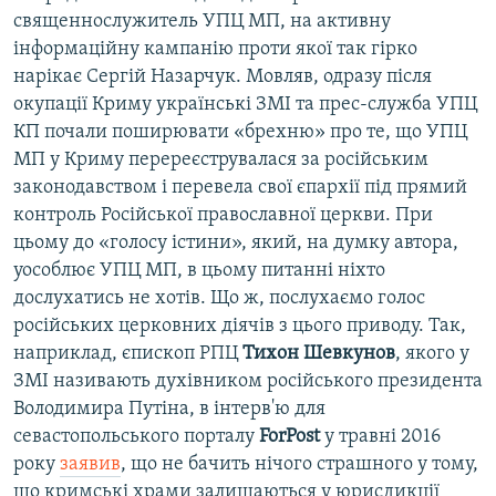
священнослужитель УПЦ МП, на активну
інформаційну кампанію проти якої так гірко
нарікає Сергій Назарчук. Мовляв, одразу після
окупації Криму українські ЗМІ та прес-служба УПЦ
КП почали поширювати «брехню» про те, що УПЦ
МП у Криму перереєструвалася за російським
законодавством і перевела свої єпархії під прямий
контроль Російської православної церкви. При
цьому до «голосу істини», який, на думку автора,
уособлює УПЦ МП, в цьому питанні ніхто
дослухатись не хотів. Що ж, послухаємо голос
російських церковних діячів з цього приводу. Так,
наприклад, єпископ РПЦ
Тихон Шевкунов
, якого у
ЗМІ називають духівником російського президента
Володимира Путіна, в інтерв'ю для
севастопольського порталу
ForPost
у травні 2016
року
заявив
, що не бачить нічого страшного у тому,
що кримські храми залишаються у юрисдикції