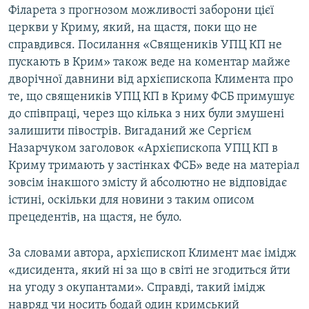
Філарета з прогнозом можливості заборони цієї
церкви у Криму, який, на щастя, поки що не
справдився. Посилання «Священиків УПЦ КП не
пускають в Крим» також веде на коментар майже
дворічної давнини від архієпископа Климента про
те, що священиків УПЦ КП в Криму ФСБ примушує
до співпраці, через що кілька з них були змушені
залишити півострів. Вигаданий же Сергієм
Назарчуком заголовок «Архієпископа УПЦ КП в
Криму тримають у застінках ФСБ» веде на матеріал
зовсім інакшого змісту й абсолютно не відповідає
істині, оскільки для новини з таким описом
прецедентів, на щастя, не було.
За словами автора, архієпископ Климент має імідж
«дисидента, який ні за що в світі не згодиться йти
на угоду з окупантами». Справді, такий імідж
навряд чи носить бодай один кримський