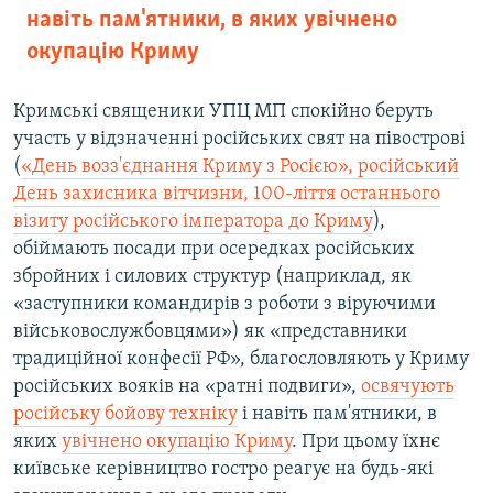
навіть пам'ятники, в яких увічнено
окупацію Криму
Кримські священики УПЦ МП спокійно беруть
участь у відзначенні російських свят на півострові
(
«День возз'єднання Криму з Росією», російський
День захисника вітчизни, 100-ліття останнього
візиту російського імператора до Криму
),
обіймають посади при осередках російських
збройних і силових структур (наприклад, як
«заступники командирів з роботи з віруючими
військовослужбовцями») як «представники
традиційної конфесії РФ», благословляють у Криму
російських вояків на «ратні подвиги»,
освячують
російську бойову техніку
і навіть пам'ятники, в
яких
увічнено окупацію Криму
. При цьому їхнє
київське керівництво гостро реагує на будь-які