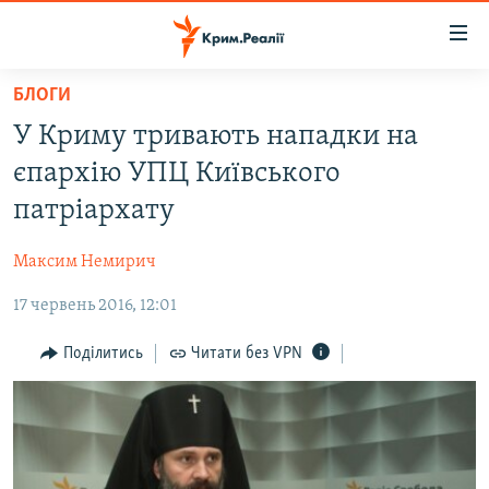
Доступність
посилання
Перейти
БЛОГИ
до
НОВИНИ
У Криму тривають нападки на
основного
ВОДА.КРИМ
матеріалу
єпархію УПЦ Київського
ВІДЕО ТА ФОТО
Перейти
патріархату
до
ПОЛІТИКА
основної
Максим Немирич
БЛОГИ
навігації
Перейти
17 червень 2016, 12:01
ПОГЛЯД
до
ІНТЕРВ'Ю
Поділитись
Читати без VPN
пошуку
ВСЕ ЗА ДЕНЬ
СПЕЦПРОЕКТИ
ЯК ОБІЙТИ БЛОКУВАННЯ
ДЕПОРТАЦІЯ