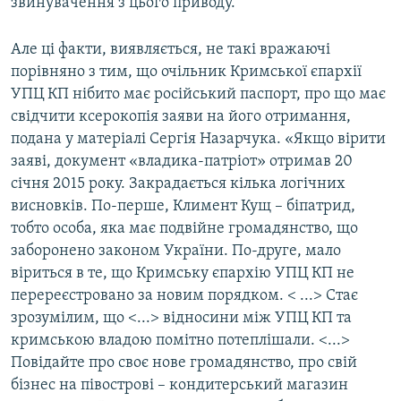
звинувачення з цього приводу.
Але ці факти, виявляється, не такі вражаючі
порівняно з тим, що очільник Кримської єпархії
УПЦ КП нібито має російський паспорт, про що має
свідчити ксерокопія заяви на його отримання,
подана у матеріалі Сергія Назарчука. «Якщо вірити
заяві, документ «владика-патріот» отримав 20
січня 2015 року. Закрадається кілька логічних
висновків. По-перше, Климент Кущ – біпатрид,
тобто особа, яка має подвійне громадянство, що
заборонено законом України. По-друге, мало
віриться в те, що Кримську єпархію УПЦ КП не
перереєстровано за новим порядком. < ...> Стає
зрозумілим, що <...> відносини між УПЦ КП та
кримською владою помітно потеплішали. <...>
Повідайте про своє нове громадянство, про свій
бізнес на півострові – кондитерський магазин