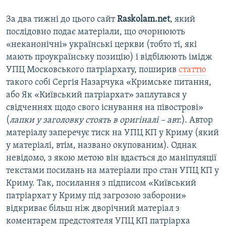
За два тижні до цього сайт
Raskolam.net
, який
послідовно подає матеріали, що очорнюють
«неканонічні» українські церкви (тобто ті, які
мають проукраїнську позицію) і відбілюють імідж
УПЦ Московського патріархату, поширив
статтю
такого собі Сергія Назарчука «Кримське питання,
або Як «Київський патріархат» заплутався у
свідченнях щодо свого існування на півострові»
(
лапки у заголовку стоять в оригіналі – авт.
). Автор
матеріалу заперечує тиск на УПЦ КП у Криму (який
у матеріалі, втім, названо окупованим). Однак
невідомо, з якою метою він вдається до маніпуляції
текстами посилань на матеріали про стан УПЦ КП у
Криму. Так, посилання з підписом «Київський
патріархат у Криму під загрозою заборони»
відкриває більш ніж дворічний матеріал з
коментарем предстоятеля УПЦ КП патріарха