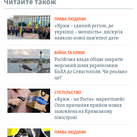
Читайте також
ПРАВА ЛЮДИНИ
«Крим – єдиний регіон, де
українці – меншість»: дискусія
навколо нової пам'ятної дати
ВІЙНА ТА КРИМ
Російська влада обіцяє закрити
морський шлях українським
БпЛА до Севастополя. Чи реально
це?
СУСПІЛЬСТВО
«Крим – не Росія»: маркетплейс
Ozon припинив прийом нових
замовлень на Кримському
півострові
ПРАВА ЛЮДИНИ