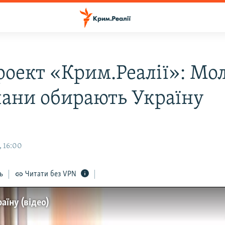
роект «Крим.Реалії»: Мо
ани обирають Україну
, 16:00
ь
Читати без VPN
їну (відео)