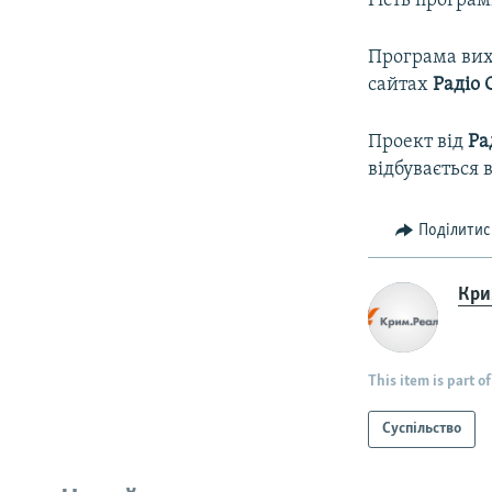
Гість програм
Програма вихо
сайтах
Радіо 
Проект від
Ра
відбувається 
Поділитис
Крим
This item is part of
Суспільство