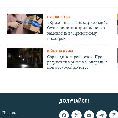
СУСПІЛЬСТВО
«Крим – не Росія»: маркетплейс
Ozon припинив прийом нових
замовлень на Кримському
півострові
ВІЙНА ТА КРИМ
Сорок днів, сорок ночей. Про
результати кримської операції з
примусу Росії до миру
ДОЛУЧАЙСЯ!
. Про нас