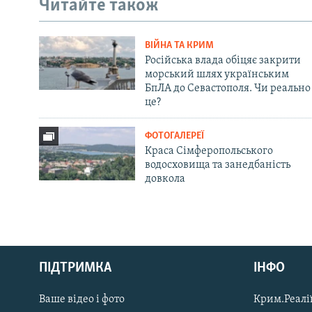
Читайте також
ВІЙНА ТА КРИМ
Російська влада обіцяє закрити
морський шлях українським
БпЛА до Севастополя. Чи реально
це?
ФОТОГАЛЕРЕЇ
Краса Сімферопольського
водосховища та занедбаність
довкола
Русский
ПІДТРИМКА
ІНФО
Qırımtatar
Ваше відео і фото
Крим.Реалії
ДОЛУЧАЙСЯ!