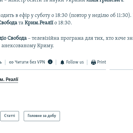
и – міністр освіти та науки України
Лілія Гриневич
.
дить в ефір у суботу о 18:30 (повтор у неділю об 11:30).
Свобода
та
Крим.Реалії
о 18:30.
дiо Свобода
– телевізійна програма для тих, хто хоче з
в анексованому Криму.
ь
Читати без VPN
Follow us
Print
. Реалії
Статті
Головне за добу