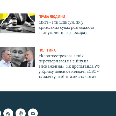
ПРАВА ЛЮДИНИ
Мить – і ти шпигун. Як у
кримських судах розглядають
звинувачення в держзраді
ПОЛІТИКА
«Короткострокова акція
перетворилася на війну на
виснаження»: Як пропаганда РФ
у Криму пояснює невдачі «СВО»
та залякує «мінними атаками»