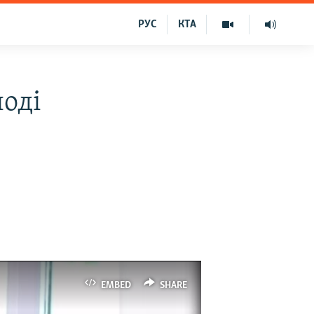
РУС
КТА
лоді
EMBED
SHARE