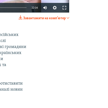
32:04
Завантажити на комп'ютер
EMBED
SHARE
російських
слі
ькі громадяни
українських
чи
 та
ротиставити
аналі новин