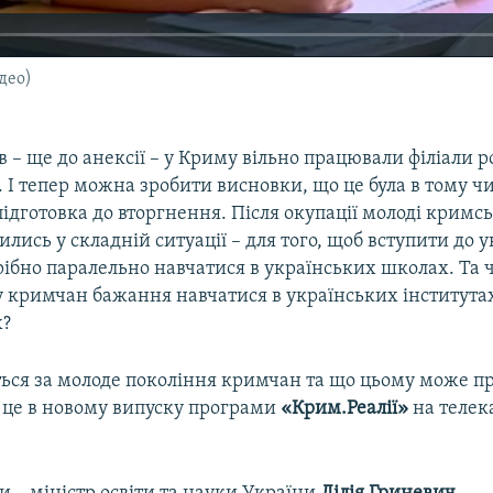
део)
в – ще до анексії – у Криму вільно працювали філіали 
. І тепер можна зробити висновки, що це була в тому чи
ідготовка до вторгнення. Після окупації молоді кримс
лись у складній ситуації – для того, щоб вступити до 
рібно паралельно навчатися в українських школах. Та 
у кримчан бажання навчатися в українських інститутах
х?
еться за молоде покоління кримчан та що цьому може п
о це в новому випуску програми
«Крим.Реалії»
на телек