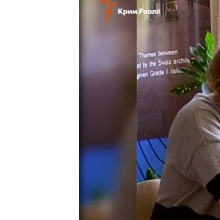
ВІДЕОУРОКИ «ELIFBE»
СВІДЧЕННЯ ОКУПАЦІЇ
УКРАЇНСЬКА ПРОБЛЕМА КРИМУ
ІНФОГРАФІКА