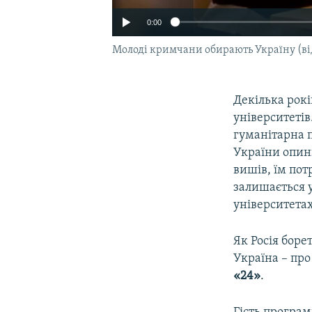
0:00
Молоді кримчани обирають Україну (ві
Декілька рокі
університетів
гуманітарна п
України опини
вишів, їм пот
залишається 
університета
Як Росія бор
Україна – пр
«24»
.