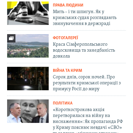
ПРАВА ЛЮДИНИ
Мить – і ти шпигун. Як у
кримських судах розглядають
звинувачення в держзраді
ФОТОГАЛЕРЕЇ
Краса Сімферопольського
водосховища та занедбаність
довкола
ВІЙНА ТА КРИМ
Сорок днів, сорок ночей. Про
результати кримської операції з
примусу Росії до миру
ПОЛІТИКА
«Короткострокова акція
перетворилася на війну на
виснаження»: Як пропаганда РФ
у Криму пояснює невдачі «СВО»