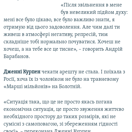
«Після звільнення в мене
був невеликий підйом духу:
мені все було цікаво, все було важливо знати, я
отримую від цього задоволення. Але чим далі ти
живеш в атмосфері негативу, репресій, тим
складніше тобі нормально почуватися. Хочеш не
хочеш, а на тебе все це тисне», – говорить Андрій
Барабанов.
Дженні Курпен
чекати арешту не стала. І поїхала з
Росії, хоча їх із чоловіком не було на травневому
«Марші мільйонів» на Болотній.
«Ситуація така, що це не просто якась погана
економічна ситуація, це просто звуження життєво
необхідного простору до таких розмірів, які не
сумісні з самоповагою, зі збереженням гідності
своєї», – переконана Дженні Курпен.