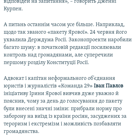
відповідей на запитання», – говорить Дженні
Курпен.
А питань останнім часом усе більше. Наприклад,
щодо так званого «пакету Ярової». 24 червня його
ухвалила Держдума Росії. Законопроекти наробили
багато шуму: в початковій редакції посилювали
контроль над громадянами, але суперечили
першому розділу Конституції Росії.
Адвокат і капітан неформального об'єднання
юристів і журналістів «Команда 29»
Іван Павлов
ініціативу Ірини Ярової вивчив дуже уважно й
пояснив, чому за день до голосування до пакету
були внесені значні зміни: прибрали норму про
заборону на виїзд із країни росіян, засуджених за
тероризм і екстремізм і можливість позбавляти
громадянства.