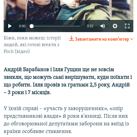
ВІДЕОУРОКИ «ELIFBE»
Русский
СВІДЧЕННЯ ОКУПАЦІЇ
Qırımtatar
0:00
3:22
УКРАЇНСЬКА ПРОБЛЕМА КРИМУ
ДОЛУЧАЙСЯ!
Біжи, поки можеш: історії
ІНФОГРАФІКА
Завантажити на комп'ютер
людей, які готові втекти з
Росії (відео)
Усі сайти RFE/RL
Андрій Барабанов і Ілля Гущин ще не зовсім
звикли, що можуть самі вирішувати, куди поїхати і
що робити. Ілля провів за гратами 2,5 року, Андрій
– 3 роки і 7 місяців.
У їхній справі – «участь у заворушеннях», «опір
представникові влади» й роки в'язниці. Після них
до обговорюваної депутатами заборони на виїзд із
країни особливе ставлення.