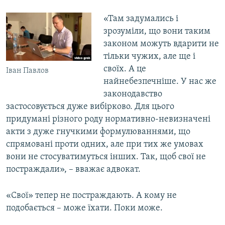
«Там задумались і
зрозуміли, що вони таким
законом можуть вдарити не
тільки чужих, але ще і
своїх. А це
Іван Павлов
найнебезпечніше. У нас же
законодавство
застосовується дуже вибірково. Для цього
придумані різного роду нормативно-невизначені
акти з дуже гнучкими формулюваннями, що
спрямовані проти одних, але при тих же умовах
вони не стосуватимуться інших. Так, щоб свої не
постраждали», – вважає адвокат.
«Свої» тепер не постраждають. А кому не
подобається – може їхати. Поки може.