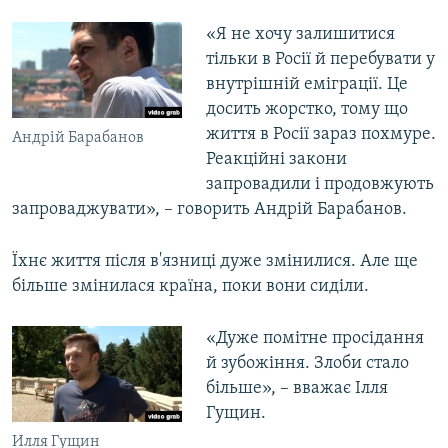
«Я не хочу залишитися
тільки в Росії й перебувати у
внутрішній еміграції. Це
досить жорстко, тому що
життя в Росії зараз похмуре.
Андрій Барабанов
Реакційні закони
запровадили і продовжують
запроваджувати», – говорить Андрій Барабанов.
Їхнє життя після в'язниці дуже змінилися. Але ще
більше змінилася країна, поки вони сиділи.
«Дуже помітне просідання
й зубожіння. Злоби стало
більше», – вважає Ілля
Гущин.
Илля Гущин