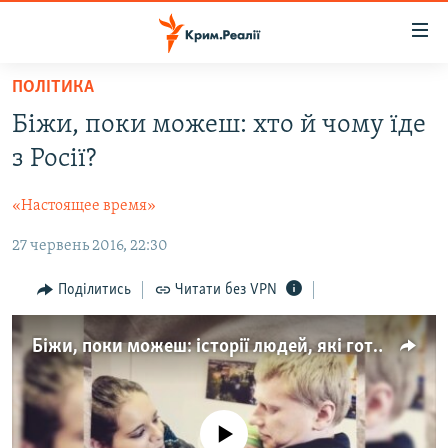
Доступність
посилання
Перейти
ПОЛІТИКА
до
НОВИНИ
Біжи, поки можеш: хто й чому їде
основного
ВОДА.КРИМ
матеріалу
з Росії?
ВІДЕО ТА ФОТО
Перейти
до
«Настоящее время»
ПОЛІТИКА
основної
27 червень 2016, 22:30
БЛОГИ
навігації
Перейти
ПОГЛЯД
Поділитись
Читати без VPN
до
ІНТЕРВ'Ю
пошуку
Біжи, поки можеш: історії людей, які готові втекти з Росії (відео)
ВСЕ ЗА ДЕНЬ
СПЕЦПРОЕКТИ
ЯК ОБІЙТИ БЛОКУВАННЯ
ДЕПОРТАЦІЯ
No media source currently available