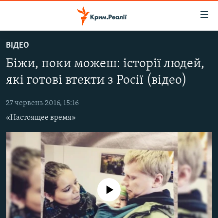
Доступність
посилання
Перейти
ВІДЕО
до
НОВИНИ
Біжи, поки можеш: історії людей,
основного
ВОДА.КРИМ
матеріалу
які готові втекти з Росії (відео)
ВІДЕО ТА ФОТО
Перейти
до
27 червень 2016, 15:16
ПОЛІТИКА
основної
«Настоящее время»
БЛОГИ
навігації
Перейти
ПОГЛЯД
до
ІНТЕРВ'Ю
пошуку
ВСЕ ЗА ДЕНЬ
No media source currently available
СПЕЦПРОЕКТИ
ЯК ОБІЙТИ БЛОКУВАННЯ
ДЕПОРТАЦІЯ