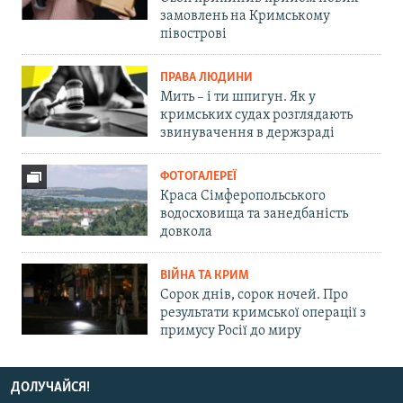
замовлень на Кримському
півострові
ПРАВА ЛЮДИНИ
Мить – і ти шпигун. Як у
кримських судах розглядають
звинувачення в держзраді
ФОТОГАЛЕРЕЇ
Краса Сімферопольського
водосховища та занедбаність
довкола
ВІЙНА ТА КРИМ
Сорок днів, сорок ночей. Про
результати кримської операції з
примусу Росії до миру
ДОЛУЧАЙСЯ!