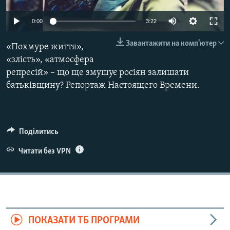
ВІДЕОУРОКИ «ELIFBE»
Русский
0:00
3:22
СВІДЧЕННЯ ОКУПАЦІЇ
Qırımtatar
Завантажити на комп'ютер
«Похмуре життя»,
УКРАЇНСЬКА ПРОБЛЕМА КРИМУ
«злість», «атмосфера
ДОЛУЧАЙСЯ!
ІНФОГРАФІКА
репресій» – що ще змушує росіян залишати
батьківщину? Репортаж Настоящего Времени.
Усі сайти RFE/RL
Поділитись
Читати без VPN
ПОКАЗАТИ ТБ ПРОГРАМИ