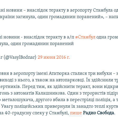
ні новини – внаслідок теракту в аеропорту Стамбула о
країни загинула, один громадянин поранений», – нап
і новини - внаслідок теракту в а/п
#Стамбул
одна гро
нула, один громадянин поранений
ar (@VasylBodnar)
29 июня 2016 г.
рвня в аеропорту імені Ататюрка сталися три вибухи – н
 виході з нього, а також на автопарковці. Їх здійснили т
ертників. Перед тим, як здійснити теракт, вони відкр
онь з автоматів Калашникова. Один з терористів підір
металошукача, другого вбила в перестрілці поліція, а 
Увагу поліцейських привернули їх занадто теплі куртк
а 40-градусну спеку у Стамбулі,
пише
Радио Свобода
.