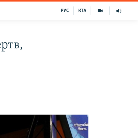
РУС
КТА
ертв,