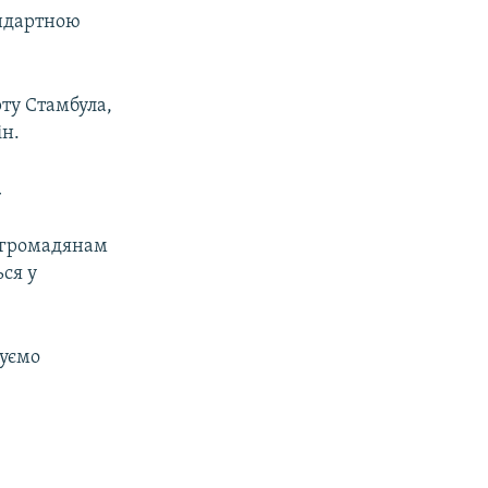
андартною
рту Стамбула,
ін.
а
громадянам
ься у
дуємо