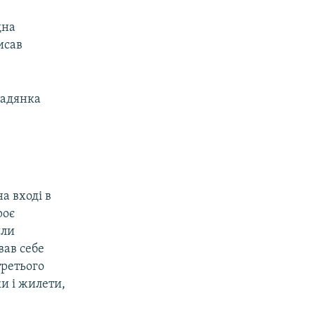
дна
исав
мадянка
а вході в
роє
или
вав себе
третього
и і жилети,