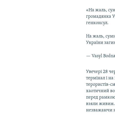
«На жаль, сум
громадянка У
генконсул.
На жаль, сумн
України заги
— Vasyl Bodn
Увечері 28 че
термінал і на
терористів-см
хаотичний вог
перед рамкою 
взяли живим. 
незважаючи н