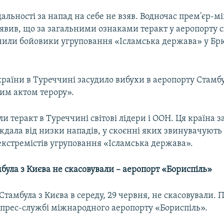
дальності за напад на себе не взяв. Водночас прем'єр-мі
явив, що за загальними ознаками теракт у аеропорту 
снили бойовики угруповання «Ісламська держава» у Брю
раїни в Туреччині засудило вибухи в аеропорту Стамбу
ким актом терору».
и теракт в Туреччині світові лідери і ООН. Ця країна з
ждала від низки нападів, у скоєнні яких звинувачують
екстремістів угруповання «Ісламська держава».
була з Києва не скасовували – аеропорт «Бориспіль»
Стамбула з Києва в середу, 29 червня, не скасовували. 
 прес-службі міжнародного аеропорту «Бориспіль».