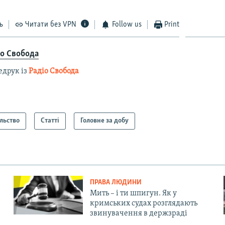
ь
Читати без VPN
Follow us
Print
іо Свобода
едрук із
Радіо Свобода
льство
Статті
Головне за добу
ПРАВА ЛЮДИНИ
Мить – і ти шпигун. Як у
кримських судах розглядають
звинувачення в держзраді