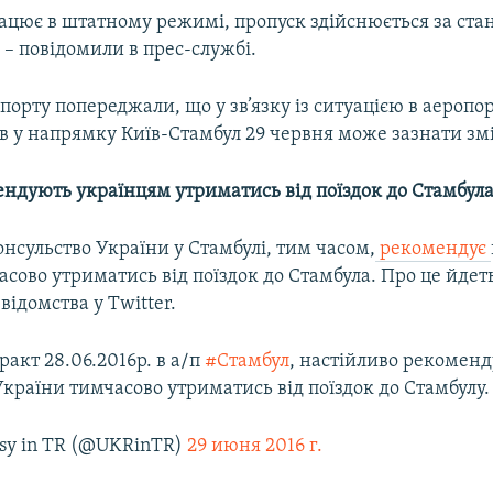
ацює в штатному режимі, пропуск здійснюється за ст
– повідомили в прес-службі.
порту попереджали, що у зв’язку із ситуацією в аеропо
в у напрямку Київ-Стамбул 29 червня може зазнати зм
ндують українцям утриматись від поїздок до Стамбул
нсульство України у Стамбулі, тим часом,
рекомендує
сово утриматись від поїздок до Стамбула. Про це йдет
відомства у Twitter.
еракт 28.06.2016р. в а/п
#Стамбул
, настійливо рекомен
країни тимчасово утриматись від поїздок до Стамбулу.
sy in TR (@UKRinTR)
29 июня 2016 г.