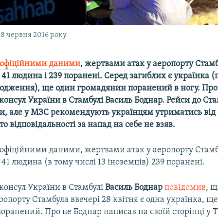
28 червня 2016 року
 офіційними даними
, жертвами атак у аеропорту Стамб
1 людина і 239 поранені. Серед загиблих є українка (
родження), ще один громадянин поранений в ногу. Про
онсул України в Стамбулі Василь Боднар. Рейси до Ста
ли, але у МЗС рекомендують українцям утриматись від 
то відповідальності за напад на себе не взяв.
 офіційними даними, жертвами атак у аеропорту Стамб
 людина (в тому числі 13 іноземців) 239 поранені.
консул України в Стамбулі
Василь Боднар
повідомив
, щ
ропорту Стамбула ввечері 28 квітня є одна українка, щ
ранений. Про це Боднар написав на своїй сторінці у T