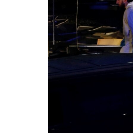
ВІДЕОУРОКИ «ELIFBE»
СВІДЧЕННЯ ОКУПАЦІЇ
УКРАЇНСЬКА ПРОБЛЕМА КРИМУ
ІНФОГРАФІКА