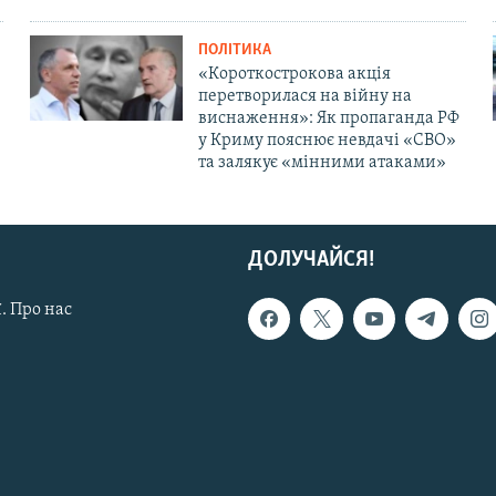
ПОЛІТИКА
«Короткострокова акція
перетворилася на війну на
виснаження»: Як пропаганда РФ
у Криму пояснює невдачі «СВО»
та залякує «мінними атаками»
ДОЛУЧАЙСЯ!
. Про нас