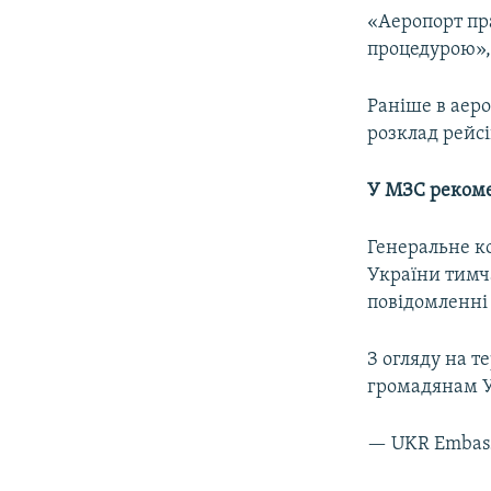
«Аеропорт пр
процедурою», 
Раніше в аеро
розклад рейсі
У МЗС рекоме
Генеральне ко
України тимча
повідомленні 
З огляду на т
громадянам У
— UKR Embas