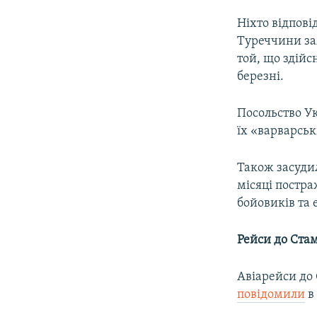
Ніхто відпові
Туреччини за
той, що здій
березні.
Посольство Ук
їх «варварсь
Також засудил
місяці постра
бойовиків та 
Рейси до Стам
Авіарейси до 
повідомили
в