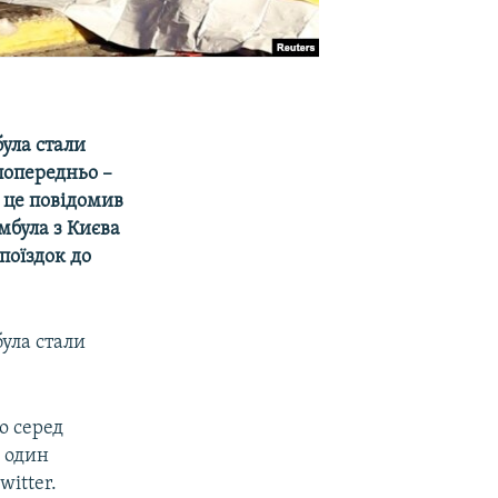
ула стали
попередньо –
 це повідомив
мбула з Києва
поїздок до
ула стали
о серед
е один
witter.