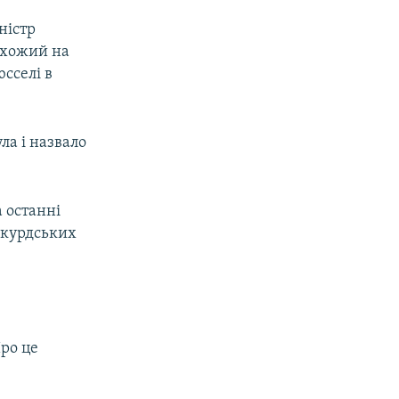
ністр
схожий на
сселі в
ла і назвало
а останні
 курдських
Про це