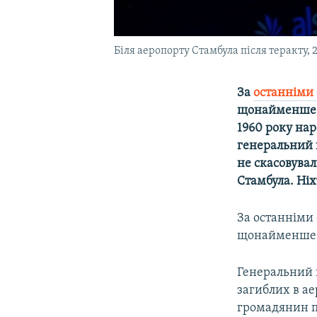
Біля аеропорту Стамбула після теракту, 
За
останніми
щонайменше 4
1960 року на
генеральний к
не скасовува
Стамбула. Ніх
За останніми
щонайменше 41
Генеральний 
загиблих в ае
громадянин по