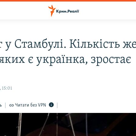
 у Стамбулі. Кількість ж
яких є українка, зростає
 15:01
ь
Читати без VPN