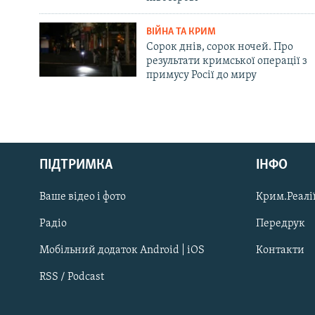
ВІЙНА ТА КРИМ
Сорок днів, сорок ночей. Про
результати кримської операції з
примусу Росії до миру
Русский
ПІДТРИМКА
ІНФО
Qırımtatar
Ваше відео і фото
Крим.Реалії
ДОЛУЧАЙСЯ!
Радіо
Передрук
Мобільний додаток Android | iOS
Контакти
RSS / Podcast
Усі сайти RFE/RL