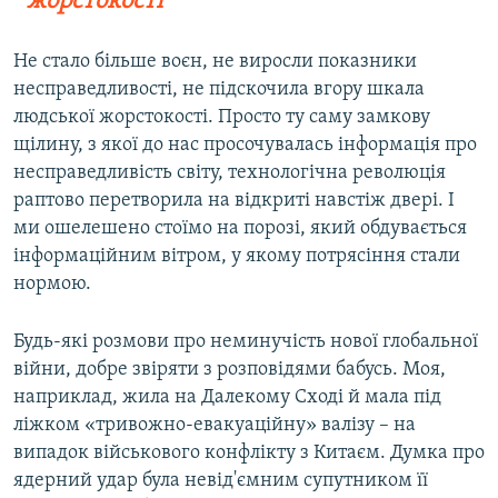
жорстокості
Не стало більше воєн, не виросли показники
несправедливості, не підскочила вгору шкала
людської жорстокості. Просто ту саму замкову
щілину, з якої до нас просочувалась інформація про
несправедливість світу, технологічна революція
раптово перетворила на відкриті навстіж двері. І
ми ошелешено стоїмо на порозі, який обдувається
інформаційним вітром, у якому потрясіння стали
нормою.
Будь-які розмови про неминучість нової глобальної
війни, добре звіряти з розповідями бабусь. Моя,
наприклад, жила на Далекому Сході й мала під
ліжком «тривожно-евакуаційну» валізу – на
випадок військового конфлікту з Китаєм. Думка про
ядерний удар була невід'ємним супутником її