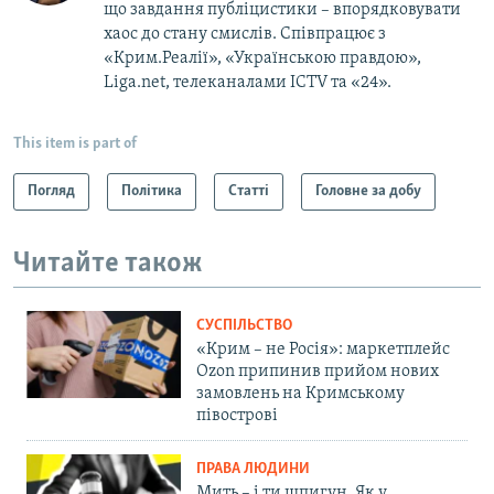
що завдання публіцистики – впорядковувати
хаос до стану смислів. Співпрацює з
«Крим.Реалії», «Українською правдою»,
Liga.net, телеканалами ICTV та «24».
This item is part of
Погляд
Політика
Статті
Головне за добу
Читайте також
СУСПІЛЬСТВО
«Крим – не Росія»: маркетплейс
Ozon припинив прийом нових
замовлень на Кримському
півострові
ПРАВА ЛЮДИНИ
Мить – і ти шпигун. Як у