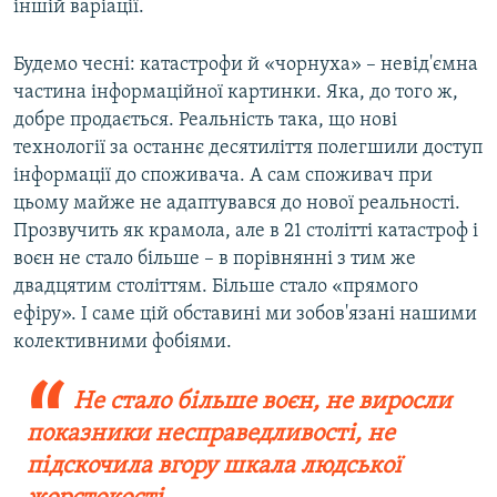
іншій варіації.
Будемо чесні: катастрофи й «чорнуха» – невід'ємна
частина інформаційної картинки. Яка, до того ж,
добре продається. Реальність така, що нові
технології за останнє десятиліття полегшили доступ
інформації до споживача. А сам споживач при
цьому майже не адаптувався до нової реальності.
Прозвучить як крамола, але в 21 столітті катастроф і
воєн не стало більше – в порівнянні з тим же
двадцятим століттям. Більше стало «прямого
ефіру». І саме цій обставині ми зобов'язані нашими
колективними фобіями.
Не стало більше воєн, не виросли
показники несправедливості, не
підскочила вгору шкала людської