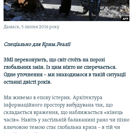
ВІДЕОУРОКИ «ELIFBE»
Русский
СВІДЧЕННЯ ОКУПАЦІЇ
Qırımtatar
УКРАЇНСЬКА ПРОБЛЕМА КРИМУ
Дамаск, 5 липня 2016 року
ДОЛУЧАЙСЯ!
ІНФОГРАФІКА
Спеціально для Крим.Реалії
ЗМІ переконують, що світ стоїть на порозі
Усі сайти RFE/RL
глобальних змін. Із цим ніхто не сперечається.
Одне уточнення – ми знаходимося в такій ситуації
останні двісті років.
Ми живемо в епоху істерик. Архітектура
інформаційного простору вибудувана так, що
складається враження, що наближається «кінець
часів». Навіть у застільній балаканині рано чи пізно
ключовою темою стає глобальна криза – в тій чи