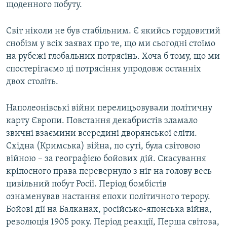
щоденного побуту.
Світ ніколи не був стабільним. Є якийсь гордовитий
снобізм у всіх заявах про те, що ми сьогодні стоїмо
на рубежі глобальних потрясінь. Хоча б тому, що ми
спостерігаємо ці потрясіння упродовж останніх
двох століть.
Наполеонівські війни перелицьовували політичну
карту Європи. Повстання декабристів зламало
звичні взаємини всередині дворянської еліти.
Східна (Кримська) війна, по суті, була світовою
війною – за географією бойових дій. Скасування
кріпосного права перевернуло з ніг на голову весь
цивільний побут Росії. Період бомбістів
ознаменував настання епохи політичного терору.
Бойові дії на Балканах, російсько-японська війна,
революція 1905 року. Період реакції, Перша світова,