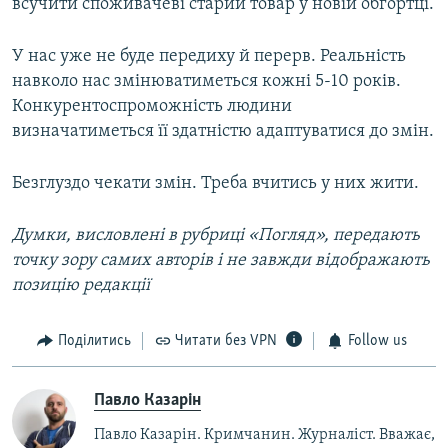
всучити споживачеві старий товар у новій обгортці.
У нас уже не буде передиху й перерв. Реальність
навколо нас змінюватиметься кожні 5-10 років.
Конкурентоспроможність людини
визначатиметься її здатністю адаптуватися до змін.
Безглуздо чекати змін. Треба вчитись у них жити.
Думки, висловлені в рубриці «Погляд», передають
точку зору самих авторів і не завжди відображають
позицію редакції
Поділитись
Читати без VPN
Follow us
Павло Казарін
Павло Казарін. Кримчанин. Журналіст. Вважає,