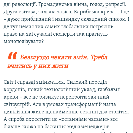
дві революції. Громадянська війна, голод, репресії.
Друга світова, залізна завіса, Карибська криза... І це
– дуже приблизний і нашвидку складений список. І
де тут немає тих самих глобальних потрясінь,
право на які сучасні експерти так прагнуть
монополізувати?
Безглуздо чекати змін. Треба
вчитись у них жити
Світ і справді змінюється. Силовий переділ
кордонів, новий технологічний уклад, глобальні
кризи – все це ризикує перекроїти звичний
світоустрій. Але в умовах трансформацій наша
цивілізація живе щонайменше останні два століття.
А спроба охрестити це «останніми часами» все
більше схожа на бажання медіаменеджерів