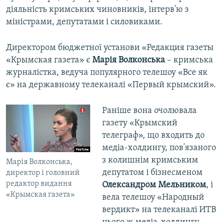
діяльність кримських чиновників, інтерв'ю з
міністрами, депутатами і силовиками.
Директором бюджетної установи «Редакция газеты
«Крымская газета» є
Марія Волконська
– кримська
журналістка, ведуча популярного телешоу «Все як
є» на державному телеканалі «Первый крымский».
Раніше вона очолювала
газету «Крымский
телеграф», що входить до
медіа-холдингу, пов'язаного
з колишнім кримським
Марія Волконська,
депутатом і бізнесменом
директор і головний
редактор видання
Олександром Мельником
, і
«Крымская газета»
вела телешоу «Народный
вердикт» на телеканалі ИТВ