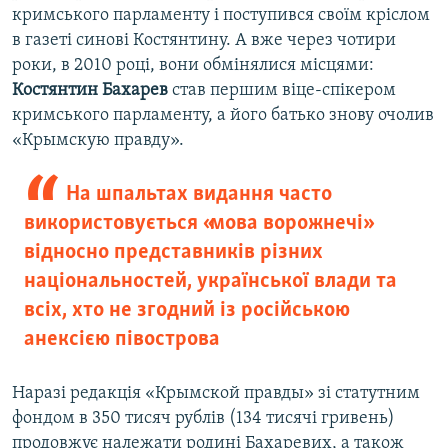
кримського парламенту і поступився своїм кріслом
в газеті синові Костянтину. А вже через чотири
роки, в 2010 році, вони обмінялися місцями:
Костянтин Бахарев
став першим віце-спікером
кримського парламенту, а його батько знову очолив
«Крымскую правду».
На шпальтах видання часто
використовується «мова ворожнечі»
відносно представників різних
національностей, української влади та
всіх, хто не згодний із російською
анексією півострова
Наразі редакція «Крымской правды» зі статутним
фондом в 350 тисяч рублів (134 тисячі гривень)
продовжує належати родині Бахаревих, а також