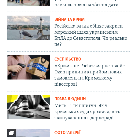
навколо нової пам'ятної дати
ВІЙНА ТА КРИМ
Російська влада обіцяє закрити
морський шлях українським
БпЛА до Севастополя. Чи реально
це?
СУСПІЛЬСТВО
«Крим – не Росія»: маркетплейс
Ozon припинив прийом нових
замовлень на Кримському
півострові
ПРАВА ЛЮДИНИ
Мить – і ти шпигун. Як у
кримських судах розглядають
звинувачення в держзраді
ФОТОГАЛЕРЕЇ