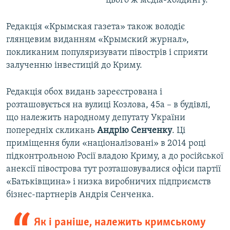
цього ж медіа-холдингу.
Редакція «Крымская газета» також володіє
глянцевим виданням «Крымский журнал»,
покликаним популяризувати півострів і сприяти
залученню інвестицій до Криму.
Редакція обох видань зареєстрована і
розташовується на вулиці Козлова, 45а – в будівлі,
що належить народному депутату України
попередніх скликань
Андрію Сенченку
. Ці
приміщення були «націоналізовані» в 2014 році
підконтрольною Росії владою Криму, а до російської
анексії півострова тут розташовувалися офіси партії
«Батьківщина» і низка виробничих підприємств
бізнес-партнерів Андрія Сенченка.
Як і раніше, належить кримському