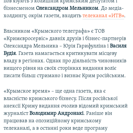
пов'язують з колишнім кримським депутатом і
бізнесменом
Олександром Мельником
. До медіа-
холдингу, окрім газети, входить
телеканал «ИТВ»
.
Власником «Крымского телеграфа» є ТОВ
«Кримєвросервіс» давніх друзів і бізнес-партнерів
Олександра Мельника – Юрія Гарифулліна і
Василя
Будія
. Газета намагається критикувати місцеву
владу в регіонах. Однак про діяльність чиновників
вищого рівня на своїх сторінках видання воліє
писати більш стримано і визнає Крим російським.
«Крымское время» – ще одна газета, яка є
власністю кримського бізнесу. Після російської
анексії Криму видання очолив відомий кримський
журналіст
Володимир Андронакі
. Раніше він
працював на опозиційному кримському
телеканалі, а в останні роки веде програму