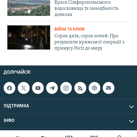
Краса Сімферопольського
водосховища та занедбаність
довкола
ВІЙНА ТА КРИМ
Сорок днів, сорок ночей. Про
результати кримської операції з
примусу Росії до миру
ДОЛУЧАЙСЯ!
ПІДТРИМКА
ІНФО
© Крим.Реалії, 2026 | Усі права застережено.