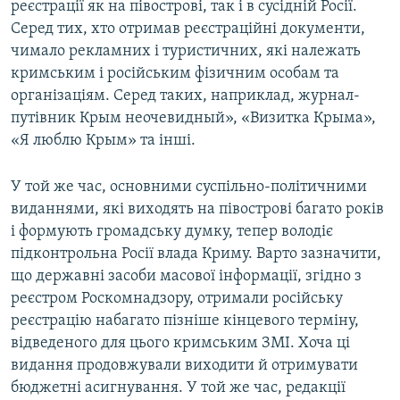
реєстрації як на півострові, так і в сусідній Росії.
Серед тих, хто отримав реєстраційні документи,
чимало рекламних і туристичних, які належать
кримським і російським фізичним особам та
організаціям. Серед таких, наприклад, журнал-
путівник Крым неочевидный», «Визитка Крыма»,
«Я люблю Крым» та інші.
У той же час, основними суспільно-політичними
виданнями, які виходять на півострові багато років
і формують громадську думку, тепер володіє
підконтрольна Росії влада Криму. Варто зазначити,
що державні засоби масової інформації, згідно з
реєстром Роскомнадзору, отримали російську
реєстрацію набагато пізніше кінцевого терміну,
відведеного для цього кримським ЗМІ. Хоча ці
видання продовжували виходити й отримувати
бюджетні асигнування. У той же час, редакції