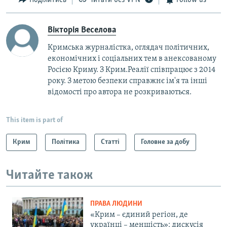
Поділитись
Читати без VPN
Follow us
Вікторія Веселова
Кримська журналістка, оглядач політичних,
економічних і соціальних тем в анексованому
Росією Криму. З Крим.Реалії співпрацює з 2014
року. З метою безпеки справжнє ім'я та інші
відомості про автора не розкриваються.
This item is part of
Крим
Політика
Статті
Головне за добу
Читайте також
ПРАВА ЛЮДИНИ
«Крим – єдиний регіон, де
українці – меншість»: дискусія