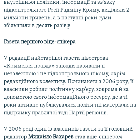
внутрішньої політики, інформації та зв'язку
підконтрольного Росії Радміну Криму, виділили 2
мільйони гривень, а в наступні роки суми
збільшили в десять разів.у
Газета першого віце-спікера
У редакції найстарішої газети півострова
«Крымская правда» завжди називали її
незалежною і не підконтрольною нікому, окрім
редакційного колективу. Починаючи з 2006 року, її
власники робили політичну кар'єру, зокрема й за
допомогою свого інформаційного ресурсу, де в ті
роки активно публікувалися політичні матеріали на
підтримку правлячої тоді Партії регіонів.
У 2006 році один із власників газети та її головний
редактор
Михайло Бахарев
став віце-спікером