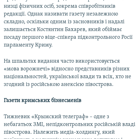
низці фізичних осіб, зокрема співробітників
редакції. Однак називати газету незалежною
складно, оскільки одним із засновників і надалі
залишається Костянтин Бахарев, який обіймає
посаду першого віце-спікера підконтрольного Росії
парламенту Криму.
На шпальтах видання часто використовується
«мова ворожнечі» відносно представників різних
національностей, української влади та всіх, хто не
згодний із російською анексією півострова.
Газети кримських бізнесменів
Тижневик «Крымский телеграф» – одне з
небагатьох ЗМІ, непідконтрольних російській владі
півострова. Належить медіа-холдингу, який