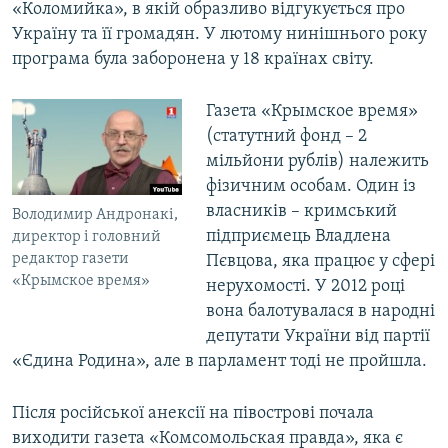
«Коломийка», в якій образливо відгукується про
Україну та її громадян. У лютому нинішнього року
програма була заборонена у 18 країнах світу.
Газета «Крымское время»
(статутний фонд – 2
мільйони рублів) належить
фізичним особам. Один із
власників – кримський
Володимир Андронакі,
підприємець Владлена
директор і головний
редактор газети
Пєвцова, яка працює у сфері
«Крымское время»
нерухомості. У 2012 році
вона балотувалася в народні
депутати України від партії
«Єдина Родина», але в парламент тоді не пройшла.
Після російської анексії на півострові почала
виходити газета «Комсомольская правда», яка є