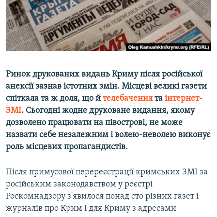
ВІДЕОУРОКИ «ELIFBE»
Русский
СВІДЧЕННЯ ОКУПАЦІЇ
Qırımtatar
УКРАЇНСЬКА ПРОБЛЕМА КРИМУ
ДОЛУЧАЙСЯ!
ІНФОГРАФІКА
Ринок друкованих видань Криму після російської
анексії зазнав істотних змін. Місцеві великі газети
спіткала та ж доля, що й
телебачення
та
інтернет-
Усі сайти RFE/RL
ЗМІ
. Сьогодні жодне друковане видання, якому
дозволено працювати на півострові, не може
назвати себе незалежним і волею-неволею виконує
роль місцевих пропагандистів.
Після примусової перереєстрації кримських ЗМІ за
російським законодавством у реєстрі
Роскомнадзору з'явилося понад сто різних газет і
журналів про Крим і для Криму з адресами