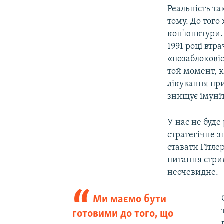
Реальність т
тому. До того 
кон'юнктури. 
1991 році втра
«позаблоковіс
той момент, к
лікування при
знищує імуніт
У нас не буде
стратегічне з
ставати Гітле
питання стрим
неочевидне.
Ми маємо бути
готовими до того, що