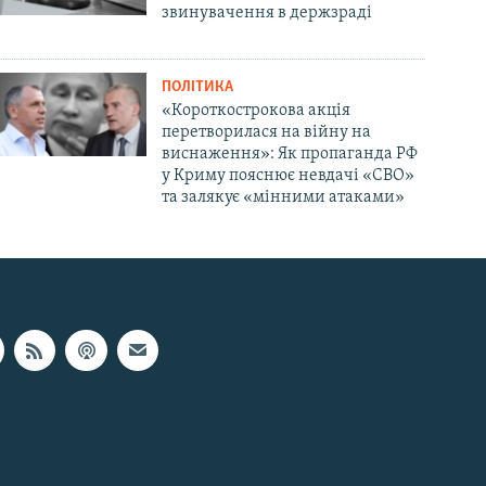
звинувачення в держзраді
ПОЛІТИКА
«Короткострокова акція
перетворилася на війну на
виснаження»: Як пропаганда РФ
у Криму пояснює невдачі «СВО»
та залякує «мінними атаками»