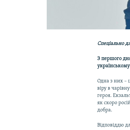
Спеціально дл
З першого дня
українському 
Одна з них – 
віру в чарівн
героя. Екзаль
як скоро росі
добра.
Відповіддю д