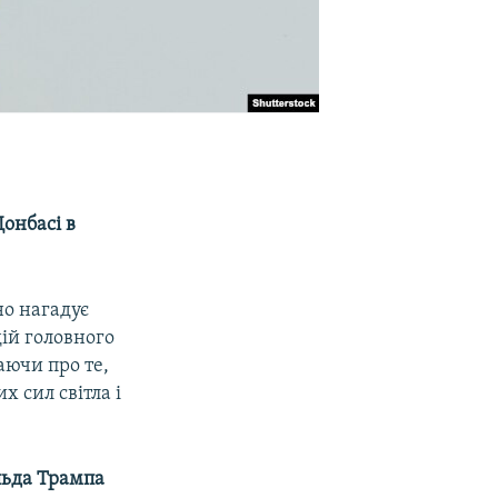
Донбасі в
но нагадує
дій головного
аючи про те,
х сил світла і
ьда Трампа