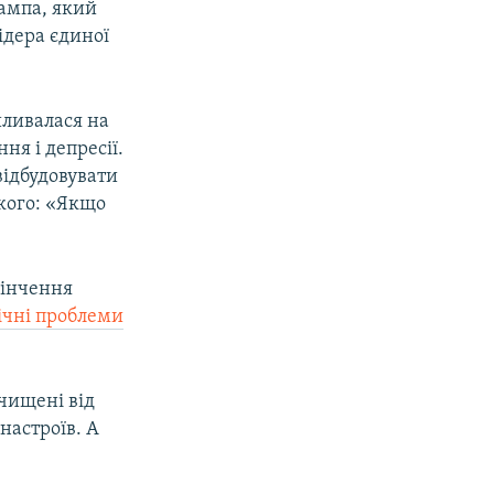
рампа, який
ідера єдиної
иливалася на
я і депресії.
відбудовувати
ького: «Якщо
кінчення
ічні проблеми
чищені від
настроїв. А