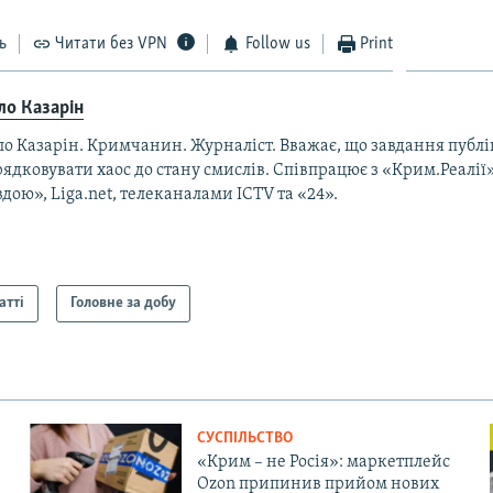
ь
Читати без VPN
Follow us
Print
ло Казарін
ло Казарін. Кримчанин. Журналіст. Вважає, що завдання публ
ядковувати хаос до стану смислів. Співпрацює з «Крим.Реалії
дою», Liga.net, телеканалами ICTV та «24».
атті
Головне за добу
СУСПІЛЬСТВО
«Крим – не Росія»: маркетплейс
Ozon припинив прийом нових