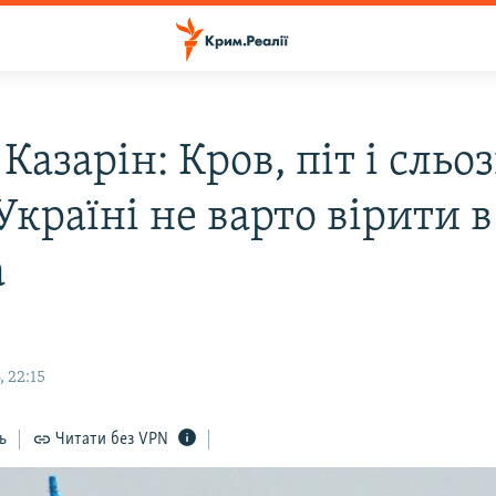
Казарін: Кров, піт і сльоз
країні не варто вірити в
а
 22:15
ь
Читати без VPN