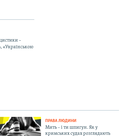
іцистики –
», «Українською
ПРАВА ЛЮДИНИ
Мить – і ти шпигун. Як у
кримських судах розглядають