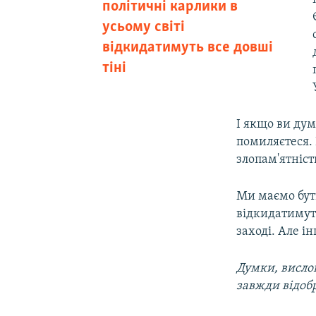
політичні карлики в
усьому світі
відкидатимуть все довші
тіні
І якщо ви дум
помиляєтеся. К
злопам'ятніст
Ми маємо бути
відкидатимуть
заході. Але ін
Думки, вислов
завжди відоб