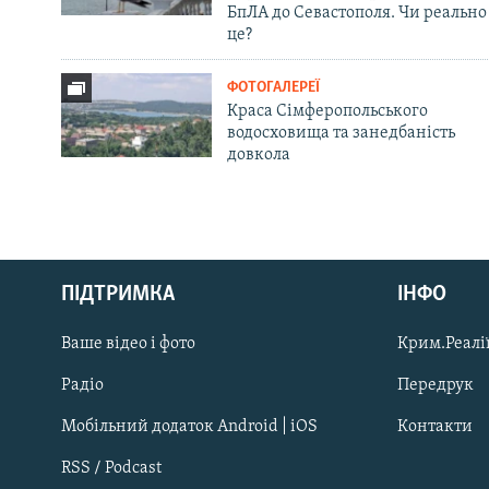
БпЛА до Севастополя. Чи реально
це?
ФОТОГАЛЕРЕЇ
Краса Сімферопольського
водосховища та занедбаність
довкола
Русский
ПІДТРИМКА
ІНФО
Qırımtatar
Ваше відео і фото
Крим.Реалії
ДОЛУЧАЙСЯ!
Радіо
Передрук
Мобільний додаток Android | iOS
Контакти
RSS / Podcast