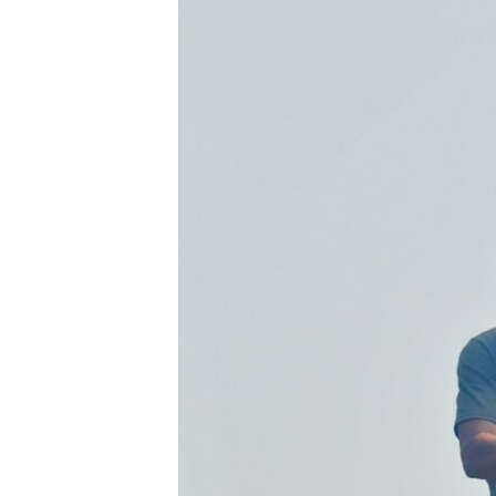
ВІДЕОУРОКИ «ELIFBE»
СВІДЧЕННЯ ОКУПАЦІЇ
УКРАЇНСЬКА ПРОБЛЕМА КРИМУ
ІНФОГРАФІКА