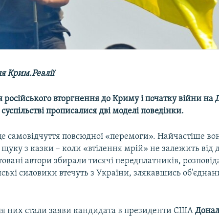
я Крим.Реалії
 російського вторгнення до Криму і початку війни на 
суспільстві прописалися дві моделі поведінки.
це самовідчуття повсюдної «перемоги». Найчастіше во
у щуку з казки – коли «втілення мрій» не залежить від 
товані автори збирали тисячі передплатників, розповід
йські силовики втечуть з України, злякавшись об'єднани
ля них стали заяви кандидата в президенти США
Донал