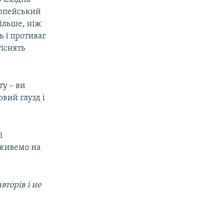
ропейський
ільше, ніж
 і противаг
тіснять
ту – ви
овий глузд і
і
 живемо на
вторів і не