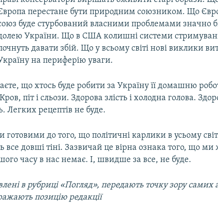
Європа перестане бути природним союзником. Що Єв
союз буде стурбований власними проблемами значно б
долею України. Що в США колишні системи стримувань
почнуть давати збій. Що у всьому світі нові виклики ви
Україну на периферію уваги.
аєте, що хтось буде робити за Україну її домашню робо
ров, піт і сльози. Здорова злість і холодна голова. Здор
ь. Легких рецептів не буде.
 готовими до того, що політичні карлики в усьому світ
 все довші тіні. Зазвичай це вірна ознака того, що ми
шого часу в нас немає. І, швидше за все, не буде.
лені в рубриці «Погляд», передають точку зору самих а
ражають позицію редакції