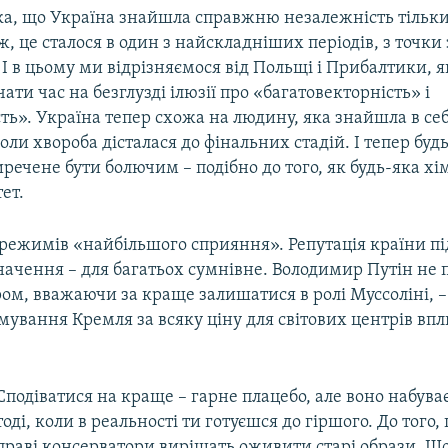
ака, що Україна знайшла справжню незалежність тільки
ж, це сталося в один з найскладніших періодів, з точки 
І в цьому ми відрізняємося від Польщі і Прибалтики, як
чати час на безглузді ілюзії про «багатовекторність» і
ть». Україна тепер схожа на людину, яка знайшла в се
оли хвороба дісталася до фінальних стадій. І тепер буд
речене бути болючим – подібно до того, як будь-яка хі
ет.
 режимів «найбільшого сприяння». Репутація країни пі
начення – для багатьох сумнівне. Володимир Путін не 
ром, вважаючи за краще залишатися в ролі Муссоліні, –
ування Кремля за всяку ціну для світових центрів впл
Сподіватися на краще – гарне плацебо, але воно набува
тоді, коли в реальності ти готуєшся до гіршого. До того,
праві консерватори вирішать оживити старі образи. Щ