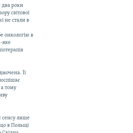
 два роки
зору світової
і не стали в
бе онкологію в
ь-яке
міотерапія
дмочена. Її
поспішає
 а тому
иву
є сенсу лише
 що в Польщі
о Східна