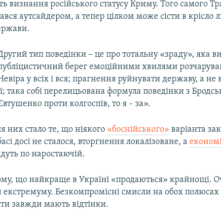
ь визнання російського статусу Криму. Того самого Т
ався аутсайдером, а тепер цілком може сісти в крісло л
ержави.
Другий тип поведінки – це про тотальну «зраду», яка в
публіцистичний берег емоційними хвилями розчаруванн
Невіра у всіх і вся; прагнення руйнувати державу, а не 
її; така собі перелицьована формула поведінки з Бродс
Євтушенко проти колгоспів, то я – за».
я них стало те, що ніякого
«боснійського»
варіанта за
асі досі не сталося, вторгнення локалізоване, а
економ
 йдуть по наростаючій.
ому, що найкраще в Україні «продаються» крайнощі. О
и екстремуму. Безкомпромісні смисли на обох полюсах 
пти завжди мають відтінки.