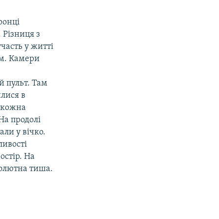
ронці
 Різниця з
часть у житті
їм. Камери
й пульт. Там
илися в
 кожна
На продолі
али у вічко.
ливості
остір. На
солютна тиша.