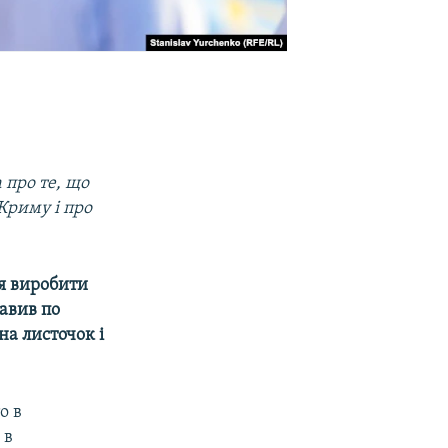
 про те, що
Криму і про
ся виробити
авив по
на листочок і
о в
 в