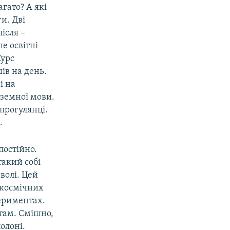
агато? А які
ги. Дві
після –
е освітні
Курс
ів на день.
і на
оземної мови.
прогулянці.
.
постійно.
такий собі
волі. Цей
х космічних
ериментах.
там. Смішно,
олоні.