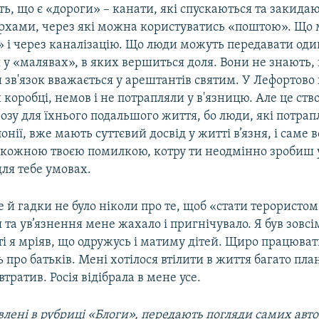
ь, що є «дороги» – канати, які спускаються та закида
рхами, через які можна користуватись «поштою». Що
» і через каналізацію. Що люди можуть передавати од
 у «малявах», в яких вершиться доля. Вони не знають,
зв'язок вважається у арештантів святим. У Лефортово
й коробці, немов і не потрапляли у в'язницю. Але це ст
озу для їхнього подальшого життя, бо люди, які потра
онії, вже мають суттєвий досвід у житті в’язня, і саме
 кожною твоєю помилкою, котру ти неодмінно зробиш 
ля тебе умовах.
е й гадки не було ніколи про те, щоб «стати терористом
та ув’язнення мене жахало і пригнічувало. Я був зовсі
і я мріяв, що одружусь і матиму дітей. Щиро працюва
 про батьків. Мені хотілося втілити в життя багато пла
втратив. Росія відібрала в мене усе.
лені в рубриці «Блоги», передають погляди самих автор