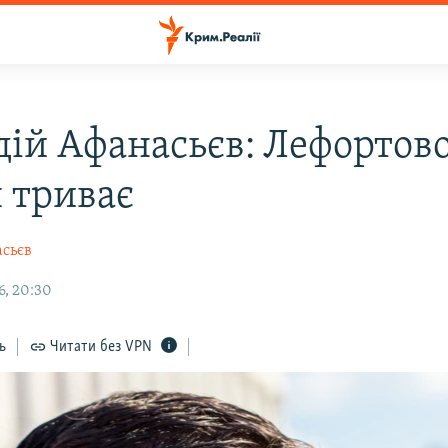
дій Афанасьєв: Лефортово
 триває
сьєв
6, 20:30
ь
Читати без VPN