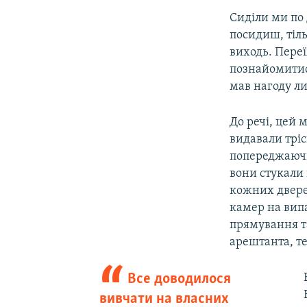
Сиділи ми по 
посидиш, тіль
виходь. Пере
познайомитис
мав нагоду ли
До речі, цей 
видавали тріс
попереджаючи
вони стукали 
кожних двере
камер на випа
прямування та
арештанта, т
Все доводилося
вивчати на власних