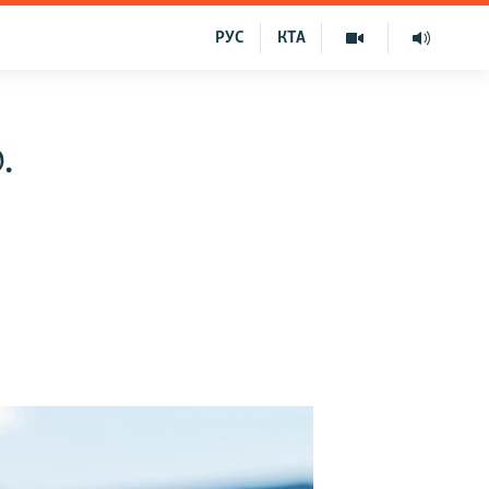
РУС
КТА
.