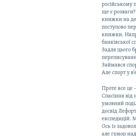
російському п
ще є розваги?!
книжки на дес
поступово пер
книжки. Напри
банківської с
Задля цього б
переписування
Займався спор
Але спорт у в
Проте все це 
Спасіння від 
умовний поді
досвід Лефорт
експедицій. 
Ось із задов
але гумор над