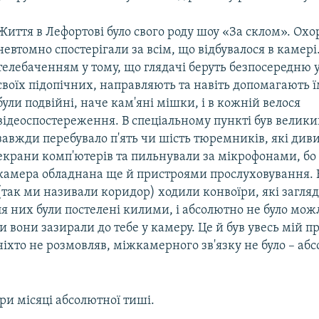
Життя в Лефортові було свого роду шоу «За склом». Охо
невтомно спостерігали за всім, що відбувалося в камері.
телебаченням у тому, що глядачі беруть безпосередню у
своїх підопічних, направляють та навіть допомагають 
були подвійні, наче кам'яні мішки, і в кожній велося
відеоспостереження. В спеціальному пункті був велики
завжди перебувало п'ять чи шість тюремників, які див
екрани комп'ютерів та пильнували за мікрофонами, бо
камера обладнана ще й пристроями прослуховування. 
(так ми називали коридор) ходили конвоїри, які загляд
я них були постелені килими, і абсолютно не було мож
ли вони зазирали до тебе у камеру. Це й був увесь мій пр
іхто не розмовляв, міжкамерного зв'язку не було – аб
ири місяці абсолютної тиші.