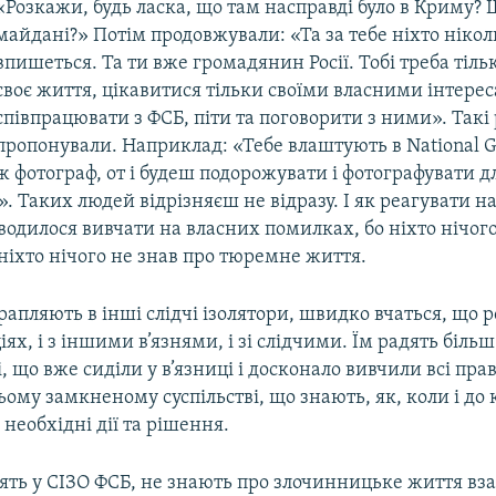
«Розкажи, будь ласка, що там насправді було в Криму? 
майдані?» Потім продовжували: «Та за тебе ніхто нікол
впишеться. Та ти вже громадянин Росії. Тобі треба тіль
своє життя, цікавитися тільки своїми власними інтере
співпрацювати з ФСБ, піти та поговорити з ними». Такі 
пропонували. Наприклад: «Тебе влаштують в National G
ж фотограф, от і будеш подорожувати і фотографувати д
. Таких людей відрізняєш не відразу. І як реагувати на
водилося вивчати на власних помилках, бо ніхто нічого
ніхто нічого не знав про тюремне життя.
рапляють в інші слідчі ізолятори, швидко вчаться, що 
іях, і з іншими в’язнями, і зі слідчими. Їм радять більш
, що вже сиділи у в’язниці і досконало вивчили всі пра
ьому замкненому суспільстві, що знають, як, коли і до 
 необхідні дії та рішення.
ять у СІЗО ФСБ, не знають про злочинницьке життя взаг