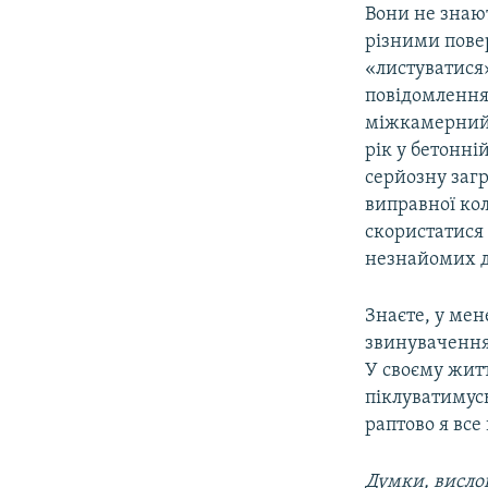
Вони не знают
різними пове
«листуватися
повідомлення
міжкамерний 
рік у бетонні
серйозну загр
виправної кол
скористатися
незнайомих д
Знаєте, у мен
звинувачення 
У своєму житт
піклуватимусь
раптово я все 
Думки, вислов