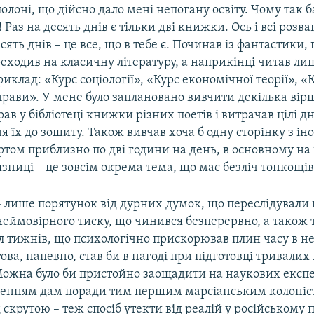
олоні, що дійсно дало мені непогану освіту. Чому так б
 Раз на десять днів є тільки дві книжки. Ось і всі розва
ять днів – це все, що в тебе є. Починав із фантастики, 
еходив на класичну літературу, а наприкінці читав лиш
клад: «Курс соціології», «Курс економічної теорії», «
прави». У мене було заплановано вивчити декілька вірш
рав у бібліотеці книжки різних поетів і витрачав цілі дн
 їх до зошиту. Також вивчав хоча б одну сторінку з ін
том приблизно по дві години на день, в основному на 
’язниці – це зовсім окрема тема, що має безліч тонкощів
– лише порятунок від дурних думок, що переслідували 
неймовірного тиску, що чинився безперервно, а також 
л тижнів, що психологічно прискорював плин часу в не
ова, напевно, став би в нагоді при підготовці тривали
Можна було би пристойно заощадити на наукових експ
оленням дам поради тим першим марсіанським колоніс
 скрутою – теж спосіб утекти від реалій у російському п