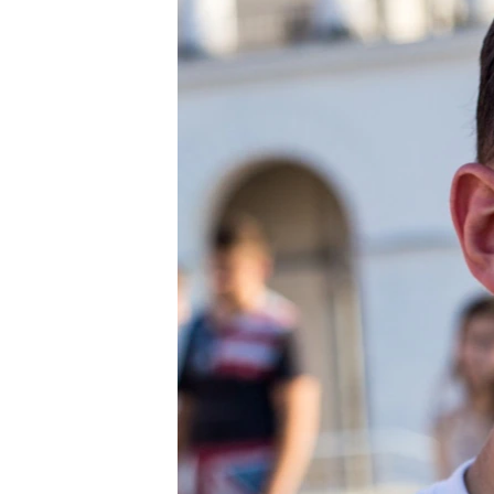
ВІДЕОУРОКИ «ELIFBE»
СВІДЧЕННЯ ОКУПАЦІЇ
УКРАЇНСЬКА ПРОБЛЕМА КРИМУ
ІНФОГРАФІКА