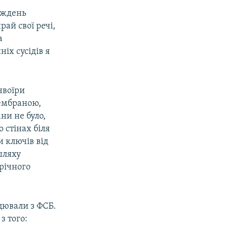
тиждень
ай свої речі,
а
іх сусідів я
нвоїри
мембраною,
ни не було,
 стінах біля
 ключів від
шляху
трічного
ацювали з ФСБ.
з того: