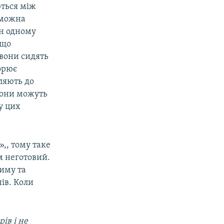
ються між
 можна
ин одному
 що
 вони сидять
ворює
пляють до
 вони можуть
у цих
»,, тому таке
м неготовий.
тиму та
нів. Коли
ів і не