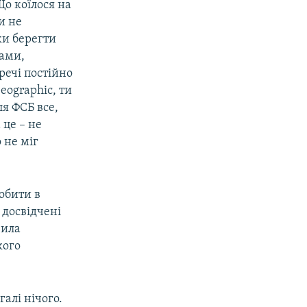
Що коїлося на
и не
ки берегти
сами,
речі постійно
eographic, ти
ля ФСБ все,
 це – не
 не міг
робити в
 досвідчені
вила
кого
алі нічого.