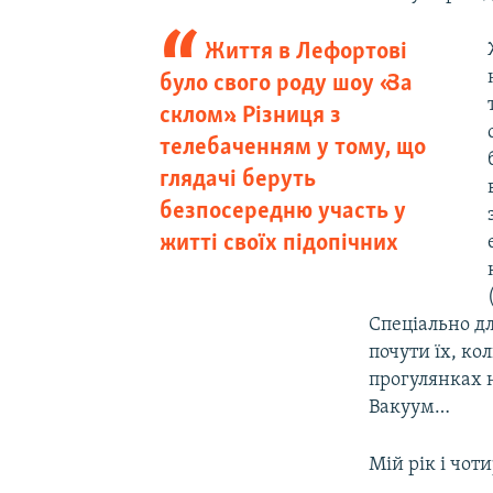
Життя в Лефортові
було свого роду шоу «За
склом». Різниця з
телебаченням у тому, що
глядачі беруть
безпосередню участь у
житті своїх підопічних
Спеціально дл
почути їх, ко
прогулянках н
Вакуум…
Мій рік і чот