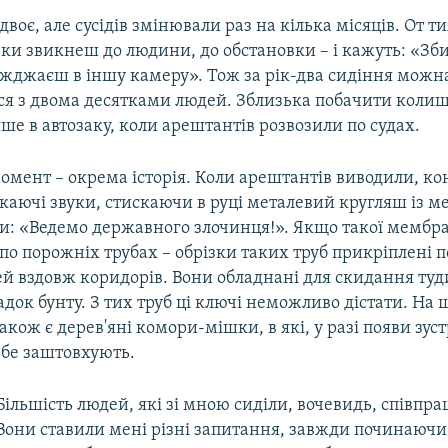
двоє, але сусідів змінювали раз на кілька місяців. От 
ки звикнеш до людини, до обстановки – і кажуть: «Збир
їжджаєш в іншу камеру». Тож за рік-два сидіння можн
я з двома десятками людей. Зблизька побачити колишн
ше в автозаку, коли арештантів розвозили по судах.
момент – окрема історія. Коли арештантів виводили, ко
каючі звуки, стискаючи в руці металевий кругляш із 
: «Ведемо державного злочинця!». Якщо такої мембра
по порожніх трубах – обрізки таких труб прикріплені по
й вздовж коридорів. Вони обладнані для скидання туди
док бунту. З тих труб ці ключі неможливо дістати. На 
кож є дерев'яні комори-мішки, в які, у разі появи зус
ебе заштовхують.
Більшість людей, які зі мною сиділи, вочевидь, співпр
Вони ставили мені різні запитання, завжди починаючи 