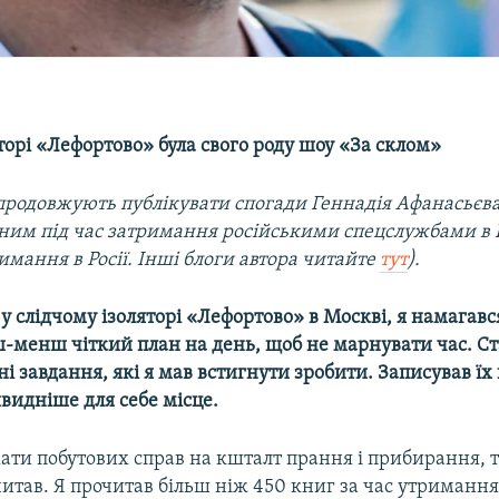
торі «Лефортово» була свого роду шоу «За склом»
родовжують публікувати спогади Геннадія Афанасьєва
з ним під час затримання російськими спецслужбами в 
мання в Росії. Інші блоги автора читайте
тут
).
 слідчому ізоляторі «Лефортово» в Москві, я намагав
ш-менш чіткий план на день, щоб не марнувати час. Ст
і завдання, які я мав встигнути зробити. Записував їх 
видніше для себе місце.
ати побутових справ на кшталт прання і прибирання, т
итав. Я прочитав більш ніж 450 книг за час утримання