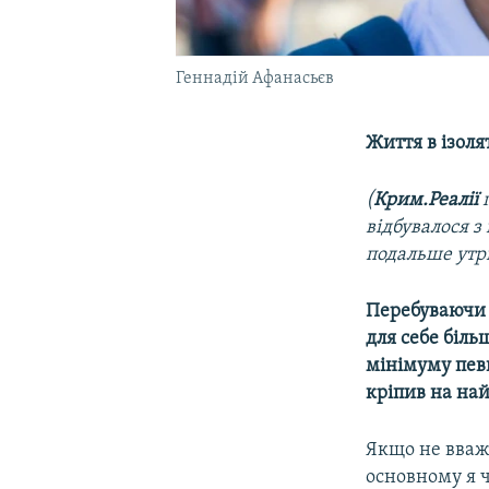
Геннадій Афанасьєв
Життя в ізоля
(
Крим.Реалії
п
відбувалося 
подальше утри
Перебуваючи у
для себе біль
мінімуму певн
кріпив на най
Якщо не вваж
основному я ч