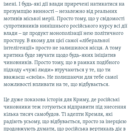
імені. І будь-які дії влади приречені натикатися на
презумпцію винності ‒ незалежно від реальних
мотивів міської мерії. Просто тому, що у свідомості
супротивників нинішнього російського курсу всі дії
влади ‒ це продукт монополізації нею політичного
простору. В якому для цієї самої «ліберальної
інтелігенції» просто не залишилося місця. А тому
критика буде звучати щодо будь-яких ініціатив
чиновників. Просто тому, що в рамках подібного
підходу «чужі люди» втручаються у те, що ти
вважаєш «своїм». Не полишаючи для тебе самої
можливості впливати на те, що відбувається.
Це дуже показова історія для Криму, де російські
чиновники теж готуються відправити під знесення
кілька тисяч самобудов. Ті адепти Кремля, які
радіють усьому, що відбувається, просто за інерцією
продовжують думати, що російська вертикаль діє в