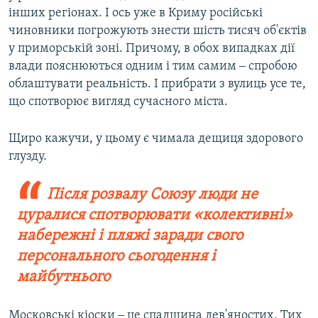
інших регіонах. І ось уже в Криму російські
чиновники погрожують знести шість тисяч об'єктів
у приморській зоні. Причому, в обох випадках дії
влади пояснюються одним і тим самим ‒ спробою
облаштувати реальність. І прибрати з вулиць усе те,
що спотворює вигляд сучасного міста.
Щиро кажучи, у цьому є чимала дещиця здорового
глузду.
Після розвалу Союзу люди не
цуралися спотворювати «колективні»
набережні і пляжі заради свого
персонального сьогодення і
майбутнього
Московські кіоски ‒ це спадщина дев'яностих. Тих