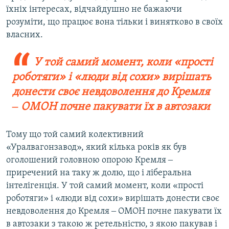
їхніх інтересах, відчайдушно не бажаючи
розуміти, що працює вона тільки і винятково в своїх
власних.
У той самий момент, коли «прості
роботяги» і «люди від сохи» вирішать
донести своє невдоволення до Кремля
‒ ОМОН почне пакувати їх в автозаки
Тому що той самий колективний
«Уралвагонзавод», який кілька років як був
оголошений головною опорою Кремля ‒
приречений на таку ж долю, що і ліберальна
інтелігенція. У той самий момент, коли «прості
роботяги» і «люди від сохи» вирішать донести своє
невдоволення до Кремля ‒ ОМОН почне пакувати їх
в автозаки з такою ж ретельністю, з якою пакував і