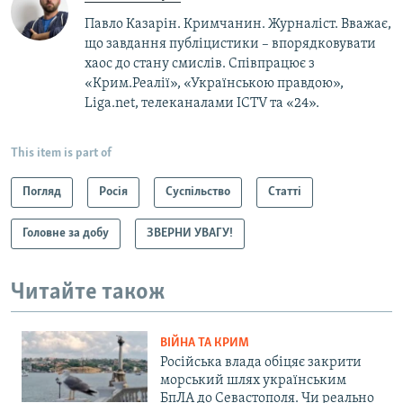
Павло Казарін. Кримчанин. Журналіст. Вважає,
що завдання публіцистики – впорядковувати
хаос до стану смислів. Співпрацює з
«Крим.Реалії», «Українською правдою»,
Liga.net, телеканалами ICTV та «24».
This item is part of
Погляд
Росія
Суспільство
Статті
Головне за добу
ЗВЕРНИ УВАГУ!
Читайте також
ВІЙНА ТА КРИМ
Російська влада обіцяє закрити
морський шлях українським
БпЛА до Севастополя. Чи реально