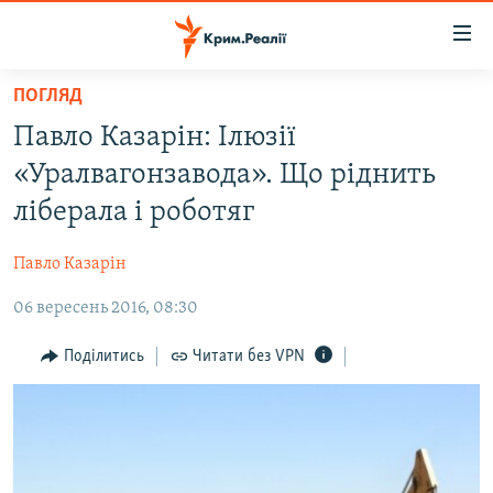
Доступність
посилання
Перейти
ПОГЛЯД
до
НОВИНИ
Павло Казарін: Ілюзії
основного
ВОДА.КРИМ
матеріалу
«Уралвагонзавода». Що ріднить
ВІДЕО ТА ФОТО
Перейти
ліберала і роботяг
до
ПОЛІТИКА
основної
Павло Казарін
БЛОГИ
навігації
Перейти
06 вересень 2016, 08:30
ПОГЛЯД
до
ІНТЕРВ'Ю
Поділитись
Читати без VPN
пошуку
ВСЕ ЗА ДЕНЬ
СПЕЦПРОЕКТИ
ЯК ОБІЙТИ БЛОКУВАННЯ
ДЕПОРТАЦІЯ