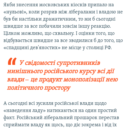
Якби знесення московських кіосків припало на
«нульові», коли розрив між лібералами і владою не
був би настільки драматичним, то ми б сьогодні
швидше за все побачили зовсім іншу реакцію.
Цілком можливо, що схвальну. І оцінки того, що
відбувається швидше за все зводилися б до того, що
«спадщині дев'яностих» не місце у столиці РФ.
У свідомості супротивників
нинішнього російського курсу всі дії
влади ‒ це продукт монополізації нею
політичного простору
А сьогодні всі зусилля російської влади щодо
«наведення ладу» натикаються на один простий
факт. Російський ліберальний прошарок перестав
сприймати владу як щось, що діє зокрема і від їх