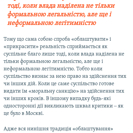
тоді, коли влада наділена не тільки
формальною легальністю, але ще і
неформальною легітимністю
Тому що сама собою спроба «облаштувати» і
«прикрасити» реальність сприймається як
суспільне благо лише тоді, коли влада наділена не
тільки формальною легальністю, але ще і
неформальною легітимністю. Тобто коли
суспільство визнає за нею право на здійснення тих
чи інших дій. Коли це саме суспільство готове
видати їм «моральну санкцію» на здійснення тих
чи інших кроків. В іншому випадку будь-які
односторонні дії викликають шквал критики ‒ як
це було в Москві.
Адже вся нинішня традиція «облаштування»