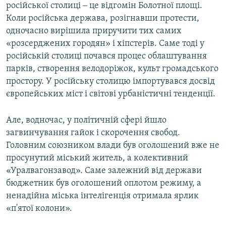
російської столиці ‒ це відгомін Болотної площі.
Коли російська держава, розігнавши протести,
одночасно вирішила приручити тих самих
«розсерджених городян» і хіпстерів. Саме тоді у
російській столиці почався процес облаштування
парків, створення велодоріжок, культ громадського
простору. У російську столицю імпортувався досвід
європейських міст і світові урбаністичні тенденції.
Але, водночас, у політичній сфері йшло
загвинчування гайок і скорочення свобод.
Головним союзником влади був оголошений вже не
просунутий міський житель, а колективний
«Уралвагонзавод». Саме залежний від держави
бюджетник був оголошений оплотом режиму, а
ненадійна міська інтелігенція отримала ярлик
«п'ятої колони».