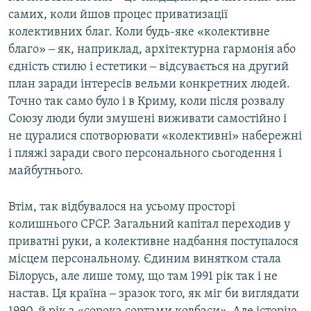
самих, коли йшов процес приватизації
колективних благ. Коли будь-яке «колективне
благо» ‒ як, наприклад, архітектурна гармонія або
єдність стилю і естетики ‒ відсувається на другий
план заради інтересів вельми конкретних людей.
Точно так само було і в Криму, коли після розвалу
Союзу люди були змушені виживати самостійно і
не цуралися спотворювати «колективні» набережні
і пляжі заради свого персонального сьогодення і
майбутнього.
Втім, так відбувалося на усьому просторі
колишнього СРСР. Загальний капітал переходив у
приватні руки, а колективне надбання поступалося
місцем персональному. Єдиним винятком стала
Білорусь, але лише тому, що там 1991 рік так і не
настав. Ця країна ‒ зразок того, як міг би виглядати