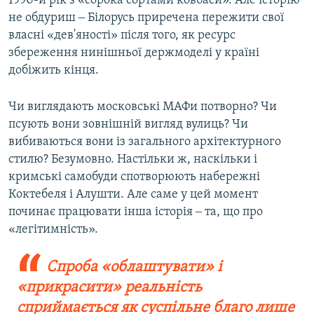
1990-й рік з «сорока сортами ковбаси». Але історію
не обдуриш ‒ Білорусь приречена пережити свої
власні «дев'яності» після того, як ресурс
збереження нинішньої держмоделі у країні
добіжить кінця.
Чи виглядають московські МАФи потворно? Чи
псують вони зовнішній вигляд вулиць? Чи
вибиваються вони із загального архітектурного
стилю? Безумовно. Настільки ж, наскільки і
кримські самобуди спотворюють набережні
Коктебеля і Алушти. Але саме у цей момент
починає працювати інша історія ‒ та, що про
«легітимність».
Спроба «облаштувати» і
«прикрасити» реальність
сприймається як суспільне благо лише