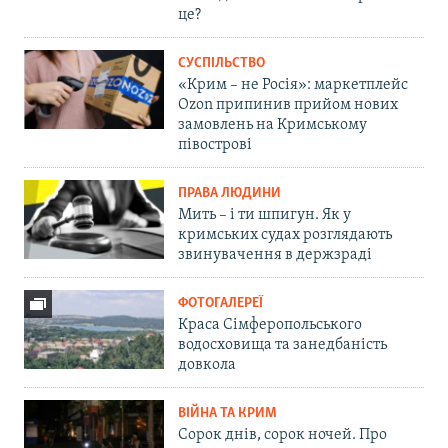
це?
СУСПІЛЬСТВО
«Крим – не Росія»: маркетплейс
Ozon припинив прийом нових
замовлень на Кримському
півострові
ПРАВА ЛЮДИНИ
Мить – і ти шпигун. Як у
кримських судах розглядають
звинувачення в держзраді
ФОТОГАЛЕРЕЇ
Краса Сімферопольського
водосховища та занедбаність
довкола
ВІЙНА ТА КРИМ
Сорок днів, сорок ночей. Про