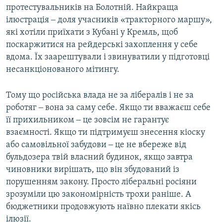
протестувальників на Болотній. Найкраща
ілюстрація ‒ доля учасників «тракторного маршу»,
які хотіли приїхати з Кубані у Кремль, щоб
поскаржитися на рейдерські захоплення у себе
вдома. Їх заарештували і звинуватили у підготовці
несанкціонованого мітингу.
Тому що російська влада не за лібералів і не за
роботяг ‒ вона за саму себе. Якщо ти вважаєш себе
її прихильником ‒ це зовсім не гарантує
взаємності. Якщо ти підтримуєш знесення кіоску
або самовільної забудови ‒ це не вбереже від
бульдозера твій власний будинок, якщо завтра
чиновники вирішать, що він збудований із
порушенням закону. Просто ліберальні росіяни
зрозуміли цю закономірність трохи раніше. А
бюджетники продовжують наївно плекати якісь
ілюзії.