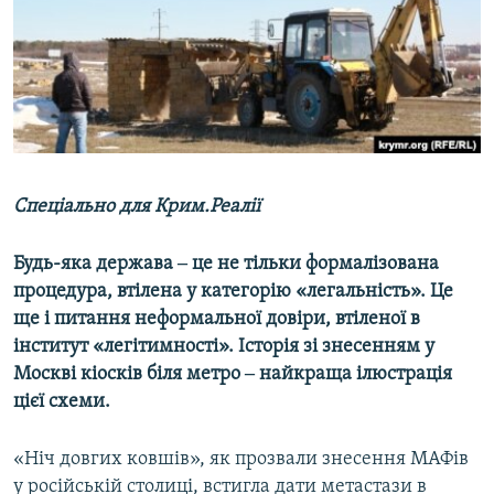
ВІДЕОУРОКИ «ELIFBE»
Русский
СВІДЧЕННЯ ОКУПАЦІЇ
Qırımtatar
УКРАЇНСЬКА ПРОБЛЕМА КРИМУ
ДОЛУЧАЙСЯ!
ІНФОГРАФІКА
Спеціально для Крим.Реалії
Усі сайти RFE/RL
Будь-яка держава ‒ це не тільки формалізована
процедура, втілена у категорію «легальність». Це
ще і питання неформальної довіри, втіленої в
інститут «легітимності». Історія зі знесенням у
Москві кіосків біля метро ‒ найкраща ілюстрація
цієї схеми.
«Ніч довгих ковшів», як прозвали знесення МАФів
у російській столиці, встигла дати метастази в