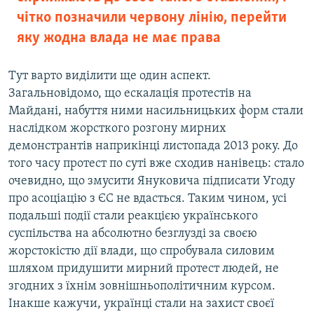
чітко позначили червону лінію, перейти
яку жодна влада не має права
Тут варто виділити ще один аспект.
Загальновідомо, що ескалація протестів на
Майдані, набуття ними насильницьких форм стали
наслідком жорсткого розгону мирних
демонстрантів наприкінці листопада 2013 року. До
того часу протест по суті вже сходив нанівець: стало
очевидно, що змусити Януковича підписати Угоду
про асоціацію з ЄС не вдасться. Таким чином, усі
подальші події стали реакцією українського
суспільства на абсолютно безглузді за своєю
жорстокістю дії влади, що спробувала силовим
шляхом придушити мирний протест людей, не
згодних з їхнім зовнішньополітичним курсом.
Інакше кажучи, українці стали на захист своєї