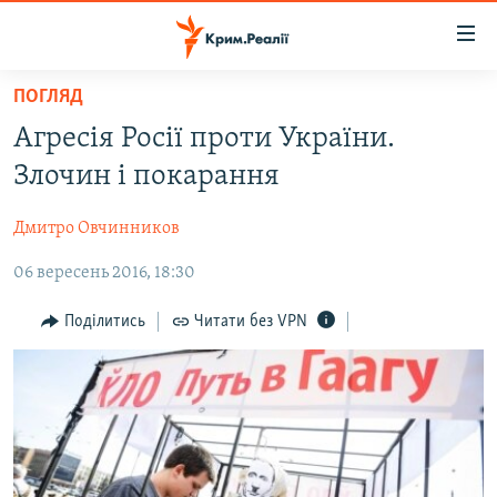
Доступність
посилання
Перейти
ПОГЛЯД
до
НОВИНИ
Агресія Росії проти України.
основного
ВОДА.КРИМ
матеріалу
Злочин і покарання
ВІДЕО ТА ФОТО
Перейти
до
Дмитро Овчинников
ПОЛІТИКА
основної
06 вересень 2016, 18:30
БЛОГИ
навігації
Перейти
ПОГЛЯД
Поділитись
Читати без VPN
до
ІНТЕРВ'Ю
пошуку
ВСЕ ЗА ДЕНЬ
СПЕЦПРОЕКТИ
ЯК ОБІЙТИ БЛОКУВАННЯ
ДЕПОРТАЦІЯ