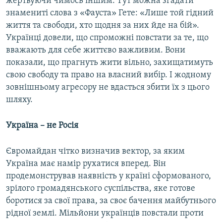
жертвуючи чимось іншим. Тут можна згадати
знамениті слова з «Фауста» Гете: «Лише той гідний
життя та свободи, хто щодня за них йде на бій».
Українці довели, що спроможні повстати за те, що
вважають для себе життєво важливим. Вони
показали, що прагнуть жити вільно, захищатимуть
свою свободу та право на власний вибір. І жодному
зовнішньому агресору не вдасться збити їх з цього
шляху.
Україна – не Росія
Євромайдан чітко визначив вектор, за яким
Україна має намір рухатися вперед. Він
продемонстрував наявність у країні сформованого,
зрілого громадянського суспільства, яке готове
боротися за свої права, за своє бачення майбутнього
рідної землі. Мільйони українців повстали проти