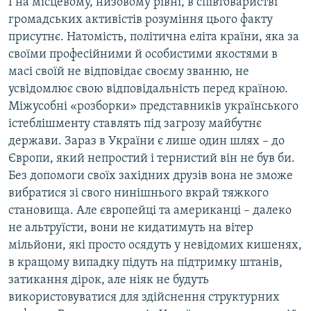
І на місцевому, низовому рівні, в співтоваристві
громадських активістів розуміння цього факту
присутнє. Натомість, політична еліта країни, яка за
своїми професійними й особистими якостями в
масі своїй не відповідає своєму званню, не
усвідомлює свою відповідальність перед країною.
Міжусобні «розборки» представників українського
істеблішменту ставлять під загрозу майбутнє
держави. Зараз в України є лише один шлях – до
Європи, який непростий і тернистий він не був би.
Без допомоги своїх західних друзів вона не зможе
вибратися зі свого нинішнього вкрай тяжкого
становища. Але європейці та американці – далеко
не альтруїсти, вони не кидатимуть на вітер
мільйони, які просто осядуть у невідомих кишенях,
в кращому випадку підуть на підтримку штанів,
затикання дірок, але ніяк не будуть
використовуватися для здійснення структурних