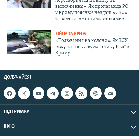
перетворилася на війну на
виснаження»: Як пропаганда РФ
у Криму пояснює невдачі «СВО»
та залякує «мінними атаками»
ВІЙНА ТА КРИМ
«Полювання на колони». Як ЗСУ
ріжуть військову логістику Росії в
Криму
ДОЛУЧАЙСЯ!
ПІДТРИМКА
ІНФО