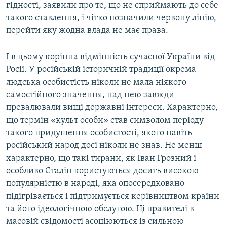
гідності, заявили про те, що не сприймають до себе
такого ставлення, і чітко позначили червону лінію,
перейти яку жодна влада не має права.
І в цьому корінна відмінність сучасної України від
Росії. У російській історичній традиції окрема
людська особистість ніколи не мала ніякого
самостійного значення, над нею завжди
превалювали вищі державні інтереси. Характерно,
що термін «культ особи» став символом періоду
такого придушення особистості, якого навіть
російський народ досі ніколи не знав. Не менш
характерно, що такі тирани, як Іван Грозний і
особливо Сталін користуються досить високою
популярністю в народі, яка опосередковано
підігрівається і підтримується керівництвом країни
та його ідеологічною обслугою. Ці правителі в
масовій свідомості асоціюються із сильною