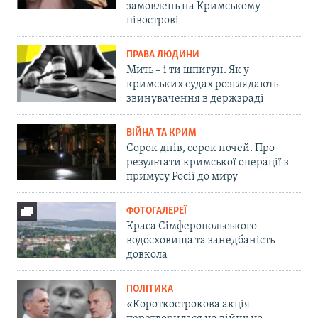
замовлень на Кримському
півострові
ПРАВА ЛЮДИНИ
Мить – і ти шпигун. Як у
кримських судах розглядають
звинувачення в держзраді
ВІЙНА ТА КРИМ
Сорок днів, сорок ночей. Про
результати кримської операції з
примусу Росії до миру
ФОТОГАЛЕРЕЇ
Краса Сімферопольського
водосховища та занедбаність
довкола
ПОЛІТИКА
«Короткострокова акція