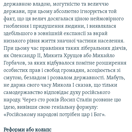
державною владою, могутністю та величчю
держави, при цьому абсолютно ігнорується той
факт, що ця велич досягалася ціною неймовірного
гноблення і придушення людини, і виявлялася
здебільшого в зовнішній експансії за вкрай
низького рівня життя значної частини населення.
При цьому час правління таких ліберальних діячів,
як Олександр ІІ, Микита Хрущов або Михайло
Горбачов, за яких відбувалося помітне розширення
особистих прав і свобод громадян, асоціюється зі
смутою, безладом і розвалом державності. Мабуть,
не дарма свого часу Микола І сказав, що тільки
самодержавство відповідає духу російського
народу. Через сто років Йосип Сталін розвине цю
ідею, вивівши свою геніальну формулу:
«Російському народові потрібен цар і Бог».
Реформи або колапс