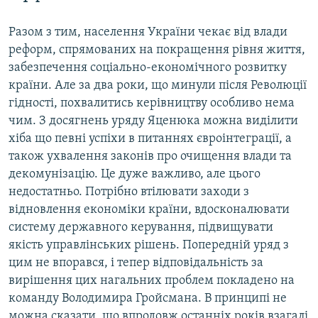
Разом з тим, населення України чекає від влади
реформ, спрямованих на покращення рівня життя,
забезпечення соціально-економічного розвитку
країни. Але за два роки, що минули після Революції
гідності, похвалитись керівництву особливо нема
чим. З досягнень уряду Яценюка можна виділити
хіба що певні успіхи в питаннях євроінтеграції, а
також ухвалення законів про очищення влади та
декомунізацію. Це дуже важливо, але цього
недостатньо. Потрібно втілювати заходи з
відновлення економіки країни, вдосконалювати
систему державного керування, підвищувати
якість управлінських рішень. Попередній уряд з
цим не впорався, і тепер відповідальність за
вирішення цих нагальних проблем покладено на
команду Володимира Гройсмана. В принципі не
можна сказати, що впродовж останніх років взагалі