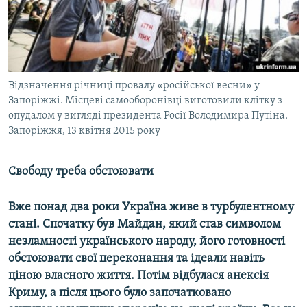
ВІДЕОУРОКИ «ELIFBE»
Русский
СВІДЧЕННЯ ОКУПАЦІЇ
Qırımtatar
УКРАЇНСЬКА ПРОБЛЕМА КРИМУ
ДОЛУЧАЙСЯ!
Відзначення річниці провалу «російської весни» у
ІНФОГРАФІКА
Запоріжжі. Місцеві самооборонівці виготовили клітку з
опудалом у вигляді президента Росії Володимира Путіна.
Запоріжжя, 13 квітня 2015 року
Усі сайти RFE/RL
Свободу треба обстоювати
Вже понад два роки Україна живе в турбулентному
стані. Спочатку був Майдан, який став символом
незламності українського народу, його готовності
обстоювати свої переконання та ідеали навіть
ціною власного життя. Потім відбулася анексія
Криму, а після цього було започатковано