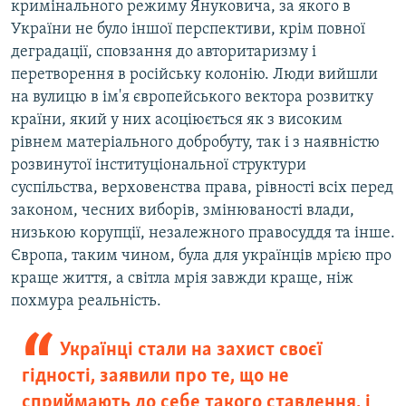
кримінального режиму Януковича, за якого в
України не було іншої перспективи, крім повної
деградації, сповзання до авторитаризму і
перетворення в російську колонію. Люди вийшли
на вулицю в ім'я європейського вектора розвитку
країни, який у них асоціюється як з високим
рівнем матеріального добробуту, так і з наявністю
розвинутої інституціональної структури
суспільства, верховенства права, рівності всіх перед
законом, чесних виборів, змінюваності влади,
низькою корупції, незалежного правосуддя та інше.
Європа, таким чином, була для українців мрією про
краще життя, а світла мрія завжди краще, ніж
похмура реальність.
Українці стали на захист своєї
гідності, заявили про те, що не
сприймають до себе такого ставлення, і