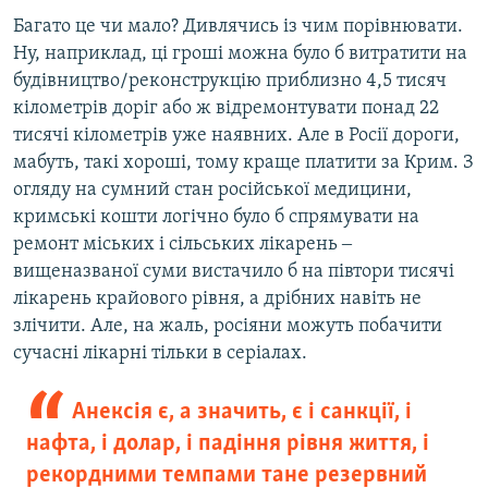
Багато це чи мало? Дивлячись із чим порівнювати.
Ну, наприклад, ці гроші можна було б витратити на
будівництво/реконструкцію приблизно 4,5 тисяч
кілометрів доріг або ж відремонтувати понад 22
тисячі кілометрів уже наявних. Але в Росії дороги,
мабуть, такі хороші, тому краще платити за Крим. З
огляду на сумний стан російської медицини,
кримські кошти логічно було б спрямувати на
ремонт міських і сільських лікарень ‒
вищеназваної суми вистачило б на півтори тисячі
лікарень крайового рівня, а дрібних навіть не
злічити. Але, на жаль, росіяни можуть побачити
сучасні лікарні тільки в серіалах.
Анексія є, а значить, є і санкції, і
нафта, і долар, і падіння рівня життя, і
рекордними темпами тане резервний