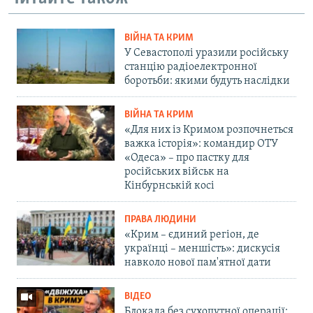
ВІЙНА ТА КРИМ
У Севастополі уразили російську
станцію радіоелектронної
боротьби: якими будуть наслідки
ВІЙНА ТА КРИМ
«Для них із Кримом розпочнеться
важка історія»: командир ОТУ
«Одеса» – про пастку для
російських військ на
Кінбурнській косі
ПРАВА ЛЮДИНИ
«Крим – єдиний регіон, де
українці – меншість»: дискусія
навколо нової пам'ятної дати
ВІДЕО
Блокада без сухопутної операції: