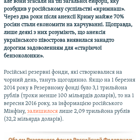
але вони згасали на тлі загальної ейфорії, яку
розбудив у російському суспільстві «кримнаш».
Через два роки після анексії Криму майже 70%
росіян стали економити на харчуванні. Щоправда,
лише деякі з них розуміють, що анексія
українського півострова виявилася занадто
дорогим задоволенням для «старіючої
бензоколонки».
Російські резервні фонди, які створювалися на
чорний день, тануть щогодинно. Якщо на 1 березня
2014 року в Резервному фонді було 3,1 трильйона
рублів (трохи менше 100 мільярдів доларів), то на 1
вересня 2016 року, за інформацією російського
Мінфіну,
залишилося
лише 2,09 трильйона рублів
(32,2 мільярда доларів).