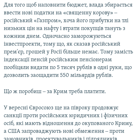
Для того щоб наповнити бюджет, влада збирається
ввести нові податки на «священну корову» ‒
російський «Газпром», хоча його прибутки на тлі
низьких цін на нафту і втрати покупців тануть з
кожним днем. Одночасно заморожуються
інвестпроекти, тому що, як сказав російський
прем'єр, грошей у Росії більше немає. Тому замість
індексації пенсій російським пенсіонерам
пообіцяли видати по 5 тисяч рублів в одні руки, що
дозволить заощадити 550 мільярдів рублів.
Що ж поробиш ‒ за Крим треба платити.
У вересні Євросоюз ще на півроку продовжує
санкції проти російських юридичних і фізичних
осіб, які мають відношення до окупованого Криму,
а США запроваджують нові обмеження ‒ проти
замовників, проектувальників і підрядників