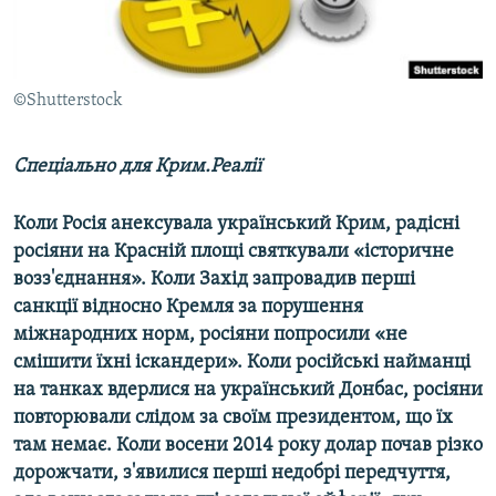
ВІДЕОУРОКИ «ELIFBE»
Русский
СВІДЧЕННЯ ОКУПАЦІЇ
Qırımtatar
УКРАЇНСЬКА ПРОБЛЕМА КРИМУ
©Shutterstock
ДОЛУЧАЙСЯ!
ІНФОГРАФІКА
Спеціально для Крим.Реалії
Коли Росія анексувала український Крим, радісні
Усі сайти RFE/RL
росіяни на Красній площі святкували «історичне
возз'єднання». Коли Захід запровадив перші
санкції відносно Кремля за порушення
міжнародних норм, росіяни попросили «не
смішити їхні іскандери». Коли російські найманці
на танках вдерлися на український Донбас, росіяни
повторювали слідом за своїм президентом, що їх
там немає. Коли восени 2014 року долар почав різко
дорожчати, з'явилися перші недобрі передчуття,