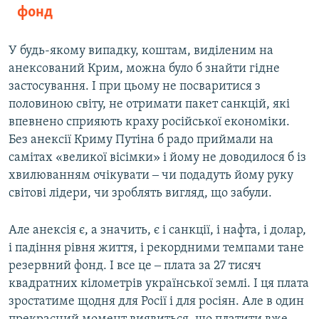
фонд
У будь-якому випадку, коштам, виділеним на
анексований Крим, можна було б знайти гідне
застосування. І при цьому не посваритися з
половиною світу, не отримати пакет санкцій, які
впевнено сприяють краху російської економіки.
Без анексії Криму Путіна б радо приймали на
самітах «великої вісімки» і йому не доводилося б із
хвилюванням очікувати ‒ чи подадуть йому руку
світові лідери, чи зроблять вигляд, що забули.
Але анексія є, а значить, є і санкції, і нафта, і долар,
і падіння рівня життя, і рекордними темпами тане
резервний фонд. І все це ‒ плата за 27 тисяч
квадратних кілометрів української землі. І ця плата
зростатиме щодня для Росії і для росіян. Але в один