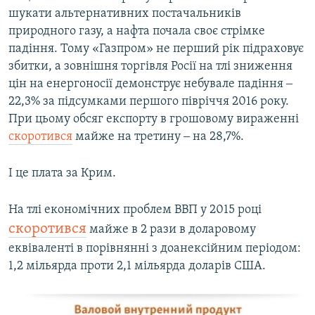
шукати альтернативних постачальників
природного газу, а нафта почала своє стрімке
падіння. Тому «Газпром» не перший рік підраховує
збитки, а зовнішня торгівля Росії на тлі зниження
цін на енергоносії демонструє небувале падіння ‒
22,3% за підсумками першого півріччя 2016 року.
При цьому обсяг експорту в грошовому вираженні
скоротився
майже на третину ‒ на 28,7%.​
І це плата за Крим.
На тлі економічних проблем ВВП у 2015 році
скоротився
майже в 2 рази в доларовому
еквіваленті в порівнянні з доанексійним періодом:
1,2 мільярда проти 2,1 мільярда доларів США.