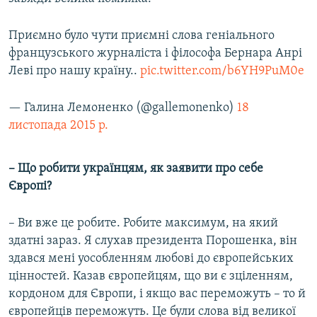
Приємно було чути приємні слова геніального
французського журналіста і філософа Бернара Анрі
Леві про нашу країну..
pic.twitter.com/b6YH9PuM0e
— Галина Лемоненко (@gallemonenko)
18
листопада 2015 р.
– Що робити українцям, як заявити про себе
Європі?
– Ви вже це робите. Робите максимум, на який
здатні зараз. Я слухав президента Порошенка, він
здався мені уособленням любові до європейських
цінностей. Казав європейцям, що ви є зціленням,
кордоном для Європи, і якщо вас переможуть – то й
європейців переможуть. Це були слова від великої