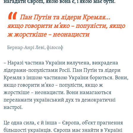
нагадати Європі, якою вона є, і якою має бути.
Пан Путін та лідери Кремля...
якщо говорити м’яко – популісти, якщо
ж жорсткіше – неонацисти
Бернар-Анрі Леві, філософ
– Наразі частина України вилучена, викрадена
лідерами-популістами Росії. Пан Путін та лідери
Кремля з іншою частиною України борються. Вони,
якщо говорити м’яко – популісти, якщо ж
жорсткіше – неонацисти. Вони намагаються
переламати український дух та демократичні
настрої.
Це одна сила, є й інша – Європа, об’єкт прагнення
більшості українців. Європа має знайти в Україні