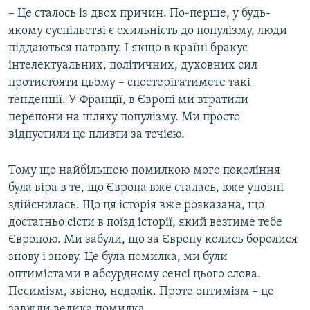
– Це сталось із двох причин. По-перше, у будь-
якому суспільстві є схильність до популізму, люди
піддаються натовпу. І якщо в країні бракує
інтелектуальних, політичних, духовних сил
протистояти цьому – спостерігатимете такі
тенденції. У Франції, в Європі ми втратили
перепони на шляху популізму. Ми просто
відпустили це пливти за течією.
Тому що найбільшою помилкою мого покоління
була віра в те, що Європа вже сталась, вже уповні
здійснилась. Що ця історія вже розказана, що
достатньо сісти в поїзд історії, який везтиме тебе
Європою. Ми забули, що за Європу колись боролися
знову і знову. Це була помилка, ми були
оптимістами в абсурдному сенсі цього слова.
Песимізм, звісно, недолік. Проте оптимізм – це
завжди велика помилка.