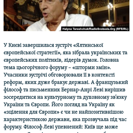
ВІДЕОУРОКИ «ELIFBE»
Русский
СВІДЧЕННЯ ОКУПАЦІЇ
Qırımtatar
УКРАЇНСЬКА ПРОБЛЕМА КРИМУ
ДОЛУЧАЙСЯ!
ІНФОГРАФІКА
У Києві завершилася зустріч «Ялтинської
європейської стратегії», яка зібрала українських та
європейських політиків, лідерів думок. Головна
Усі сайти RFE/RL
тема цьогорічного форуму – «шторми змін».
Учасники зустрічі обговорювали її в контексті
реформ, яких дуже бракує державі. А французький
філософ та письменник Бернар-Анрі Леві вирішив
зосередитися на культурному та духовному зв’язку
України та Європи. Його погляд на Україну як
«зцілення для Європи» є чи не найпозитивнішою
характеристикою держави, яка прозвучала під час
форуму. Філософ Леві упевнений: Київ ще може