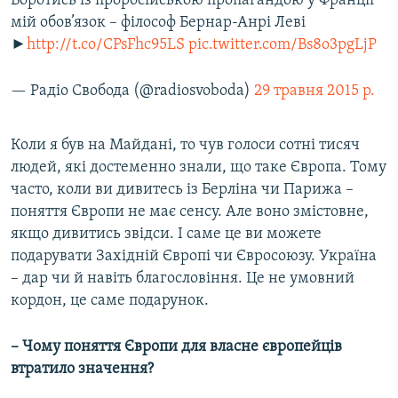
Боротись із проросійською пропагандою у Франції
мій обов’язок – філософ Бернар-Анрі Леві
►
http://t.co/CPsFhc95LS
pic.twitter.com/Bs8o3pgLjP
— Радіо Свобода (@radiosvoboda)
29 травня 2015 р.
Коли я був на Майдані, то чув голоси сотні тисяч
людей, які достеменно знали, що таке Європа. Тому
часто, коли ви дивитесь із Берліна чи Парижа –
поняття Європи не має сенсу. Але воно змістовне,
якщо дивитись звідси. І саме це ви можете
подарувати Західній Європі чи Євросоюзу. Україна
– дар чи й навіть благословіння. Це не умовний
кордон, це саме подарунок.
– Чому поняття Європи для власне європейців
втратило значення?