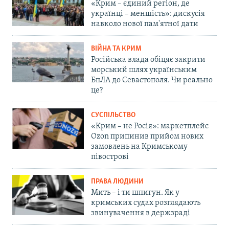
«Крим – єдиний регіон, де
українці – меншість»: дискусія
навколо нової пам'ятної дати
ВІЙНА ТА КРИМ
Російська влада обіцяє закрити
морський шлях українським
БпЛА до Севастополя. Чи реально
це?
СУСПІЛЬСТВО
«Крим – не Росія»: маркетплейс
Ozon припинив прийом нових
замовлень на Кримському
півострові
ПРАВА ЛЮДИНИ
Мить – і ти шпигун. Як у
кримських судах розглядають
звинувачення в держзраді