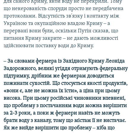
для самого Криму, якби воду не перекрили. Тому
що некерованість споруди просто не передбачена
протоколами. Відсутність зв'язку і контакту між
Україною та окупаційною владою Криму ‒ а
перервані вони були, оскільки Путін сказав, що
питання Криму закрите ‒ не дають можливості
здійснювати поставку води до Криму.
‒ За словами фермера із Західного Криму Леоніда
Задорожного, великі угіддя отримують федеральну
підтримку, дрібним же фермерам доводиться
пожинати сухостій. Що стосується якості продуктів,
«вони є, але не можна їх їсти», а ціна при цьому
висока. При цьому російські чиновники впевнені,
що проблему з постачанням води можна вирішити
за 2-3 роки, а поки ж фермери навіть не можуть
брати воду з каналу, тому що містам її не вистачає.
Як же вийде вирішити цю проблему ‒ хіба що