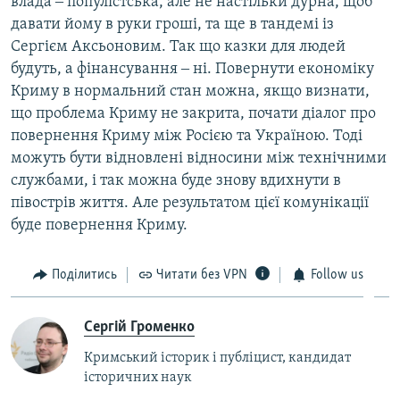
влада ‒ популістська, але не настільки дурна, щоб
давати йому в руки гроші, та ще в тандемі із
Сергієм Аксьоновим. Так що казки для людей
будуть, а фінансування ‒ ні. Повернути економіку
Криму в нормальний стан можна, якщо визнати,
що проблема Криму не закрита, почати діалог про
повернення Криму між Росією та Україною. Тоді
можуть бути відновлені відносини між технічними
службами, і так можна буде знову вдихнути в
півострів життя. Але результатом цієї комунікації
буде повернення Криму.
Поділитись
Читати без VPN
Follow us
Сергій Громенко
Кримський історик і публіцист, кандидат
історичних наук