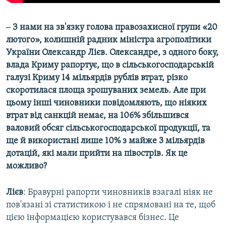
‒ З нами на зв'язку голова правозахисної групи «20
лютого», колишній радник міністра агрополітики
України Олександр Лієв. Олександре, з одного боку,
влада Криму рапортує, що в сільськогосподарській
галузі Криму 14 мільярдів рублів втрат, різко
скоротилася площа зрошуваних земель. Але при
цьому інші чиновники повідомляють, що ніяких
втрат від санкцій немає, на 106% збільшився
валовий обсяг сільськогосподарської продукції, та
ще й використані лише 10% з майже 3 мільярдів
дотацій, які мали прийти на півострів. Як це
можливо?
Лієв
: Бравурні рапорти чиновників взагалі ніяк не
пов'язані зі статистикою і не спрямовані на те, щоб
цією інформацією користувався бізнес. Це