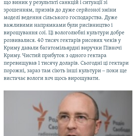
що виник у результаті санкцій і ситуації зі
зрошенням, призвів до дуже серйозної зміни
моделі ведення сільського господарства. Дуже
важливими напрямками були рисівництво і
вирощування сої. Ці вологолюбні культури добре
розвивалися. 40 тисяч гектарів рисових чеків у
Криму давали багатомільярдні виручки Півночі
Криму. Чистий прибуток з одного гектара
перевищував 1 тисячу доларів. Сьогодні ці гектари
порожні, зараз там сіють інші культури ‒ поки ще
вистачає вологи хоч щось вирощувати.