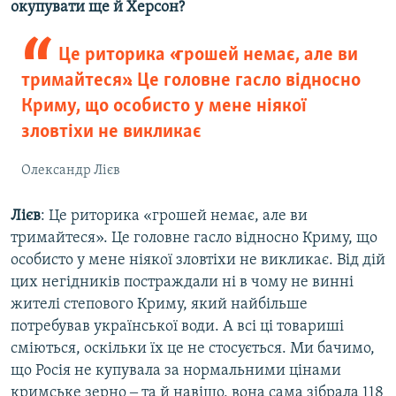
окупувати ще й Херсон?
Це риторика «грошей немає, але ви
тримайтеся». Це головне гасло відносно
Криму, що особисто у мене ніякої
зловтіхи не викликає
Олександр Лієв
Лієв
: Це риторика «грошей немає, але ви
тримайтеся». Це головне гасло відносно Криму, що
особисто у мене ніякої зловтіхи не викликає. Від дій
цих негідників постраждали ні в чому не винні
жителі степового Криму, який найбільше
потребував української води. А всі ці товариші
сміються, оскільки їх це не стосується. Ми бачимо,
що Росія не купувала за нормальними цінами
кримське зерно ‒ та й навіщо, вона сама зібрала 118