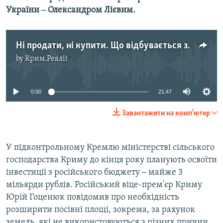
України ‒ Олександром Лієвим.
Ні продати, ні купити. Що відбувається з сільським господарством в Криму
by
Крим.Реалії
No media source currently available
0:00
21:47
Завантажити на комп'ютер
У підконтрольному Кремлю міністерстві сільського
господарства Криму до кінця року планують освоїти
інвестиції з російського бюджету ‒ майже 3
мільярди рублів. Російський віце-прем'єр Криму
Юрій Гоценюк повідомив про необхідність
розширити посівні площі, зокрема, за рахунок
земель, які не використовуються з різних причин.