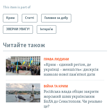
This item is part of
Крим
Статті
Головне за добу
ЗВЕРНИ УВАГУ!
Інтерв'ю
Читайте також
ПРАВА ЛЮДИНИ
«Крим – єдиний регіон, де
українці – меншість»: дискусія
навколо нової пам'ятної дати
ВІЙНА ТА КРИМ
Російська влада обіцяє закрити
морський шлях українським
БпЛА до Севастополя. Чи реально
це?