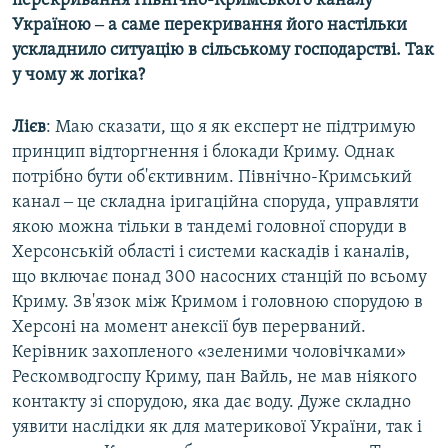
Україною ‒ а саме перекривання його настільки
ускладнило ситуацію в сільському господарстві. Так
у чому ж логіка?
Лієв
: Маю сказати, що я як експерт не підтримую
принцип відторгнення і блокади Криму. Однак
потрібно бути об'єктивним. Північно-Кримський
канал ‒ це складна іригаційна споруда, управляти
якою можна тільки в тандемі головної споруди в
Херсонській області і системи каскадів і каналів,
що включає понад 300 насосних станцій по всьому
Криму. Зв'язок між Кримом і головною спорудою в
Херсоні на момент анексії був перерваний.
Керівник захопленого «зеленими чоловічками»
Рескомводгоспу Криму, пан Вайль, не мав ніякого
контакту зі спорудою, яка дає воду. Дуже складно
уявити наслідки як для материкової України, так і