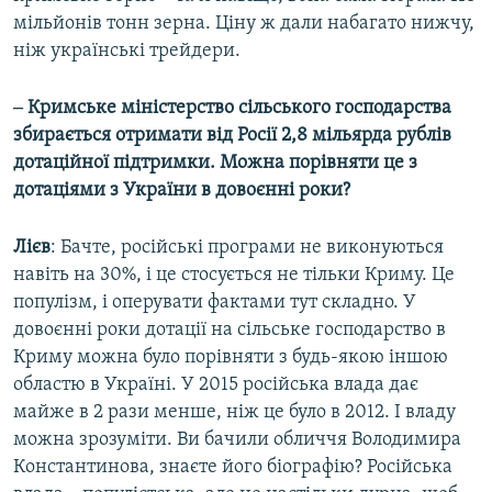
мільйонів тонн зерна. Ціну ж дали набагато нижчу,
ніж українські трейдери.
‒ Кримське міністерство сільського господарства
збирається отримати від Росії 2,8 мільярда рублів
дотаційної підтримки. Можна порівняти це з
дотаціями з України в довоєнні роки?
Лієв
: Бачте, російські програми не виконуються
навіть на 30%, і це стосується не тільки Криму. Це
популізм, і оперувати фактами тут складно. У
довоєнні роки дотації на сільське господарство в
Криму можна було порівняти з будь-якою іншою
областю в Україні. У 2015 російська влада дає
майже в 2 рази менше, ніж це було в 2012. І владу
можна зрозуміти. Ви бачили обличчя Володимира
Константинова, знаєте його біографію? Російська