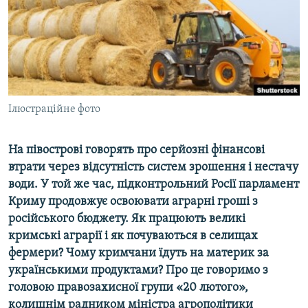
ВІДЕОУРОКИ «ELIFBE»
Русский
СВІДЧЕННЯ ОКУПАЦІЇ
Qırımtatar
УКРАЇНСЬКА ПРОБЛЕМА КРИМУ
ДОЛУЧАЙСЯ!
ІНФОГРАФІКА
Ілюстраційне фото
На півострові говорять про серйозні фінансові
Усі сайти RFE/RL
втрати через відсутність систем зрошення і нестачу
води. У той же час, підконтрольний Росії парламент
Криму продовжує освоювати аграрні гроші з
російського бюджету. Як працюють великі
кримські аграрії і як почуваються в селищах
фермери? Чому кримчани їдуть на материк за
українськими продуктами? Про це говоримо з
головою правозахисної групи «20 лютого»,
колишнім радником міністра агрополітики