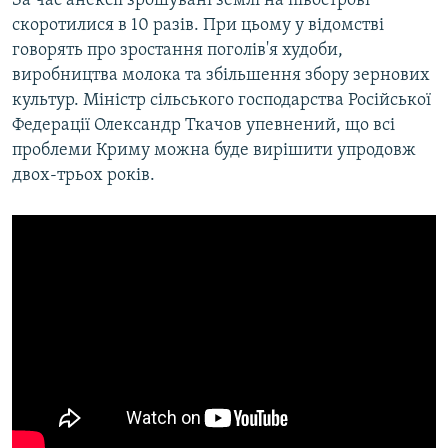
За час анексії зрошувані землі на півострові
скоротилися в 10 разів. При цьому у відомстві
говорять про зростання поголів'я худоби,
виробництва молока та збільшення збору зернових
культур. Міністр сільського господарства Російської
Федерації Олександр Ткачов упевнений, що всі
проблеми Криму можна буде вирішити упродовж
двох-трьох років.