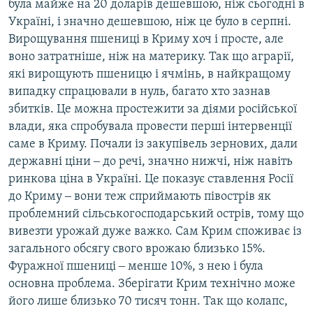
була майже на 20 доларів дешевшою, ніж сьогодні в
Україні, і значно дешевшою, ніж це було в серпні.
Вирощування пшениці в Криму хоч і просте, але
воно затратніше, ніж на материку. Так що аграрії,
які вирощують пшеницю і ячмінь, в найкращому
випадку спрацювали в нуль, багато хто зазнав
збитків. Це можна простежити за діями російської
влади, яка спробувала провести перші інтервенції
саме в Криму. Почали із закупівель зернових, дали
державні ціни ‒ до речі, значно нижчі, ніж навіть
ринкова ціна в Україні. Це показує ставлення Росії
до Криму ‒ вони теж сприймають півострів як
проблемний сільськогосподарський острів, тому що
вивезти урожай дуже важко. Сам Крим споживає із
загального обсягу свого врожаю близько 15%.
Фуражної пшениці ‒ менше 10%, з нею і була
основна проблема. Зберігати Крим технічно може
його лише близько 70 тисяч тонн. Так що колапс,