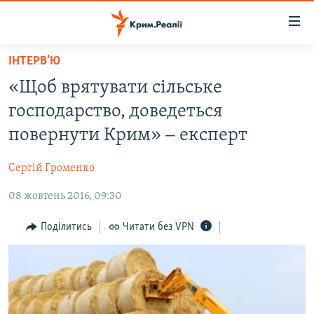
Доступність
посилання
Перейти
ІНТЕРВ'Ю
до
НОВИНИ
«Щоб врятувати сільське
основного
ВОДА.КРИМ
матеріалу
господарство, доведеться
ВІДЕО ТА ФОТО
Перейти
повернути Крим» ‒ експерт
до
ПОЛІТИКА
основної
Сергій Громенко
БЛОГИ
навігації
Перейти
08 жовтень 2016, 09:30
ПОГЛЯД
до
ІНТЕРВ'Ю
Поділитись
Читати без VPN
пошуку
ВСЕ ЗА ДЕНЬ
СПЕЦПРОЕКТИ
ЯК ОБІЙТИ БЛОКУВАННЯ
ДЕПОРТАЦІЯ