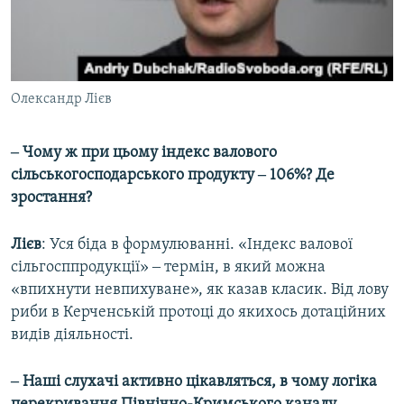
Олександр Лієв
‒ Чому ж при цьому індекс валового
сільськогосподарського продукту ‒ 106%? Де
зростання?
Лієв
: Уся біда в формулюванні. «Індекс валової
сільгосппродукції» ‒ термін, в який можна
«впихнути невпихуване», як казав класик. Від лову
риби в Керченській протоці до якихось дотаційних
видів діяльності.
‒ Наші слухачі активно цікавляться, в чому логіка
перекривання Північно-Кримського каналу