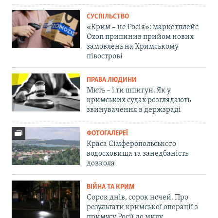
СУСПІЛЬСТВО
«Крим – не Росія»: маркетплейс
Ozon припинив прийом нових
замовлень на Кримському
півострові
ПРАВА ЛЮДИНИ
Мить – і ти шпигун. Як у
кримських судах розглядають
звинувачення в держзраді
ФОТОГАЛЕРЕЇ
Краса Сімферопольського
водосховища та занедбаність
довкола
ВІЙНА ТА КРИМ
Сорок днів, сорок ночей. Про
результати кримської операції з
примусу Росії до миру