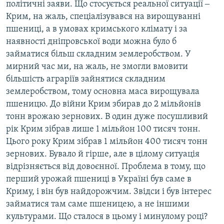
політичні заяви. Що стосується реальної ситуації ‒
Крим, на жаль, спеціалізувався на вирощуванні
пшениці, а в умовах кримського клімату і за
наявності дніпровської води можна було б
займатися більш складним землеробством. У
мирний час ми, на жаль, не змогли вмовити
більшість аграріїв зайнятися складним
землеробством, тому основна маса вирощувала
пшеницю. До війни Крим збирав до 2 мільйонів
тонн врожаю зернових. В один дуже посушливий
рік Крим зібрав лише 1 мільйон 100 тисяч тонн.
Цього року Крим зібрав 1 мільйон 400 тисяч тонн
зернових. Бувало й гірше, але в цілому ситуація
відрізняється від довоєнної. Проблема в тому, що
перший урожай пшениці в Україні був саме в
Криму, і він був найдорожчим. Звідси і був інтерес
займатися там саме пшеницею, а не іншими
культурами. Що сталося в цьому і минулому році?