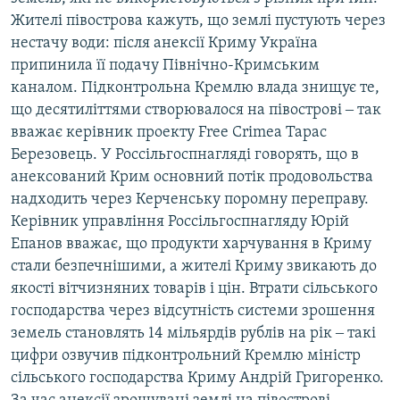
Жителі півострова кажуть, що землі пустують через
нестачу води: після анексії Криму Україна
припинила її подачу Північно-Кримським
каналом. Підконтрольна Кремлю влада знищує те,
що десятиліттями створювалося на півострові ‒ так
вважає керівник проекту Free Crimea Тарас
Березовець. У Россільгоспнагляді говорять, що в
анексований Крим основний потік продовольства
надходить через Керченську поромну переправу.
Керівник управління Россільгоспнагляду Юрій
Епанов вважає, що продукти харчування в Криму
стали безпечнішими, а жителі Криму звикають до
якості вітчизняних товарів і цін. Втрати сільського
господарства через відсутність системи зрошення
земель становлять 14 мільярдів рублів на рік ‒ такі
цифри озвучив підконтрольний Кремлю міністр
сільського господарства Криму Андрій Григоренко.