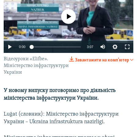
ВІДЕОУРОКИ «ELIFBE»
Русский
No media source currently available
СВІДЧЕННЯ ОКУПАЦІЇ
Qırımtatar
УКРАЇНСЬКА ПРОБЛЕМА КРИМУ
ДОЛУЧАЙСЯ!
ІНФОГРАФІКА
0:00
3:07
Відеоуроки «Elifbе».
Завантажити на комп'ютер
Міністерство інфраструктури
Усі сайти RFE/RL
України
У новому випуску поговоримо про діяльність
міністерства інфраструктури України.
Luğat (словник): Міністерство інфраструктури
України – Ukraina infrastruktura nazirligi.