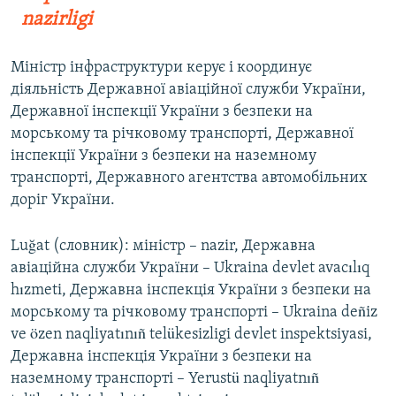
nazirligi
Міністр інфраструктури керує і координує
діяльність Державної авіаційної служби України,
Державної інспекції України з безпеки на
морському та річковому транспорті, Державної
інспекції України з безпеки на наземному
транспорті, Державного агентства автомобільних
доріг України.
Luğat (словник): міністр – nazir, Державна
авіаційна служби України – Ukraina devlet avacılıq
hızmeti, Державна інспекція України з безпеки на
морському та річковому транспорті – Ukraina deñiz
ve özen naqliyatınıñ telükesizligi devlet inspektsiyasi,
Державна інспекція України з безпеки на
наземному транспорті – Yerustü naqliyatnıñ