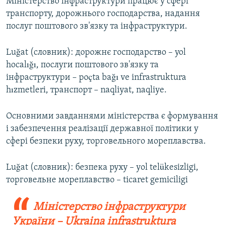
Міністерство інфраструктури працює у сфері
транспорту, дорожнього господарства, надання
послуг поштового зв'язку та інфраструктури.
Luğat (словник): дорожнє господарство – yol
hocalığı, послуги поштового зв'язку та
інфраструктури – poçta bağı ve infrastruktura
hızmetleri, транспорт – naqliyat, naqliye.
Основними завданнями міністерства є формування
і забезпечення реалізації державної політики у
сфері безпеки руху, торговельного мореплавства.
Luğat (словник): безпека руху – уol telükesizligi,
торговельне мореплавство – ticaret gemiciligi
Міністерство інфраструктури
України – Ukraina infrastruktura