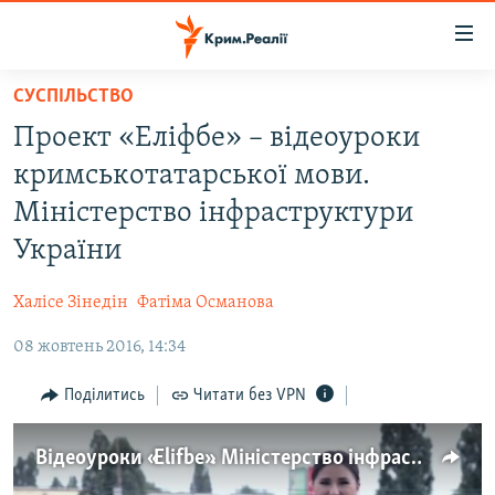
Доступність
посилання
Перейти
СУСПІЛЬСТВО
до
НОВИНИ
Проект «Еліфбе» – відеоуроки
основного
ВОДА.КРИМ
матеріалу
кримськотатарської мови.
ВІДЕО ТА ФОТО
Перейти
Міністерство інфраструктури
до
ПОЛІТИКА
України
основної
БЛОГИ
навігації
Халісе Зінедін
Фатіма Османова
Перейти
ПОГЛЯД
до
08 жовтень 2016, 14:34
ІНТЕРВ'Ю
пошуку
ВСЕ ЗА ДЕНЬ
Поділитись
Читати без VPN
СПЕЦПРОЕКТИ
Відеоуроки «Elifbе». Міністерство інфраструктури України
ЯК ОБІЙТИ БЛОКУВАННЯ
ДЕПОРТАЦІЯ