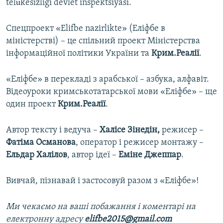
telükesizligi devlet inspektsiyasi.
Спецпроект «Elifbe nazirlikte» (Еліфбе в
міністерстві) – це спільний проект Міністерства
інформаційної політики України та
Крим.Реалії
.
«Еліфбе» в перекладі з арабської – азбука, алфавіт.
Відеоуроки кримськотатарської мови «Еліфбе» – ще
один проект
Крим.Реалії
.
Автор тексту і ведуча –
Халісе Зінедін,
режисер –
Фатіма Османова
, оператор і режисер монтажу –
Ельдар Халілов
, автор ідеї –
Еміне Джеппар
.
Вивчай, пізнавай і застосовуй разом з «Еліфбе»!
Ми чекаємо на ваші побажання і коментарі на
електронну адресу
elifbe2015@gmail.com