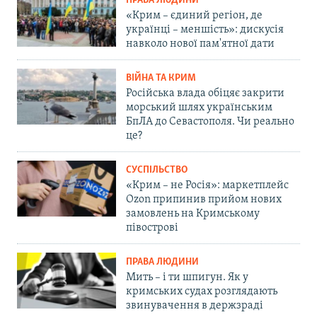
ПРАВА ЛЮДИНИ
«Крим – єдиний регіон, де
українці – меншість»: дискусія
навколо нової пам'ятної дати
ВІЙНА ТА КРИМ
Російська влада обіцяє закрити
морський шлях українським
БпЛА до Севастополя. Чи реально
це?
СУСПІЛЬСТВО
«Крим – не Росія»: маркетплейс
Ozon припинив прийом нових
замовлень на Кримському
півострові
ПРАВА ЛЮДИНИ
Мить – і ти шпигун. Як у
кримських судах розглядають
звинувачення в держзраді