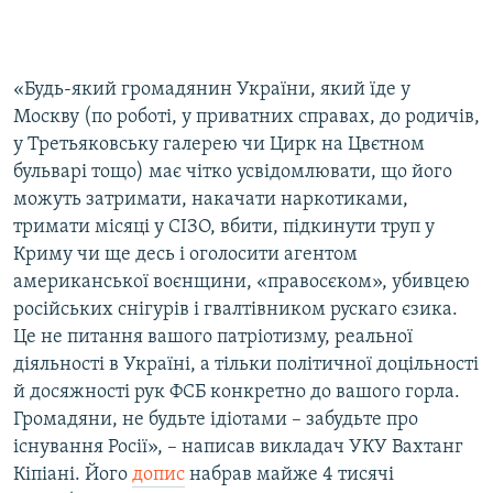
«Будь-який громадянин України, який їде у
Москву (по роботі, у приватних справах, до родичів,
у Третьяковську галерею чи Цирк на Цвєтном
бульварі тощо) має чітко усвідомлювати, що його
можуть затримати, накачати наркотиками,
тримати місяці у СІЗО, вбити, підкинути труп у
Криму чи ще десь і оголосити агентом
американської воєнщини, «правосєком», убивцею
російських снігурів і гвалтівником рускаго єзика.
Це не питання вашого патріотизму, реальної
діяльності в Україні, а тільки політичної доцільності
й досяжності рук ФСБ конкретно до вашого горла.
Громадяни, не будьте ідіотами – забудьте про
існування Росії», – написав викладач УКУ Вахтанг
Кіпіані. Його
допис
набрав майже 4 тисячі