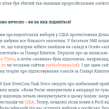
о літак був збитий так званими проросійськими «повс
мо нечесно – ви на них подивіться!
ям президентських виборів у США протистояння Донал
он набуває все більшого значення. У багатьох ЗМІ пош
те, що електрик нібито знайшов на складі в Огайо «кі
летенів» за Гілларі Клінтон. Першою про це написала
an Times
, а потім «новина» була підхоплена, наприклад
.ru
чи чеським сайтом
svetkolemnas.info
. І ще один са
ну теорію про підтасовування голосів за Гілларі Клінтон
S East StratCom Task Force пишуть про шаблонний при
их медіа: «Коли Росію звинуватили в авіаударі по гу
у відповідь почала звинувачувати в цьому інших: напр
овстанців чи
США
. Тепер, невдовзі після появи в Росії ві
альсифікацій під час останніх виборів у російську Де