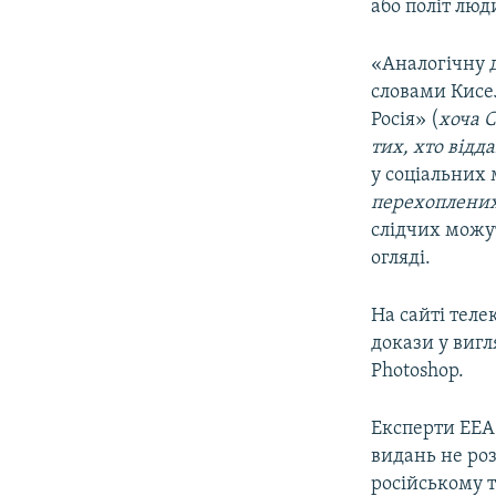
або політ люд
«Аналогічну
словами Кисел
Росія» (
хоча
С
тих, хто відд
у соціальних
перехоплених 
слідчих можут
огляді.
На сайті теле
докази у виг
Photoshop.
Експерти EEAS
видань не роз
російському т