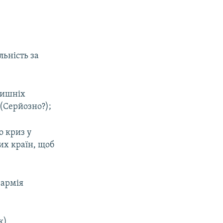
ьність за
лишніх
 (Серйозно?);
о криз у
ких країн, щоб
 армія
к).