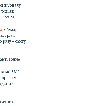
ачі журналу
тоді як
 50 на 50.
м
«Гілларі
атеріал
 разу – сайту
криті зони»
івські ЗМІ
, про яку
гаданих
атичних