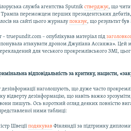
білоруська служба агентства Sputnik
стверджує
, що чит
 Трампа переможцем перших президентських дебатів, 
лосів на сайті цього журналу
показує
, що результат був
т – truepundit.com – опублікував матеріал під
заголовко
опонувала атакувати дроном Джуліана Ассанжа». Цей м
ерекладений для чеського прокремлівського ЗМІ, цього
римінальна відповідальність за критику, нацисти, «за
у дезінформації наголошують, що дуже часто прокремл
ку відверту дезінформацію, що навіть важко зрозуміти
 вони пишуть. Ось короткий огляд деяких повністю ви
 представленої ними таблиці:
ністр Швеції
подякував
Фінляндії за підтримку диплом