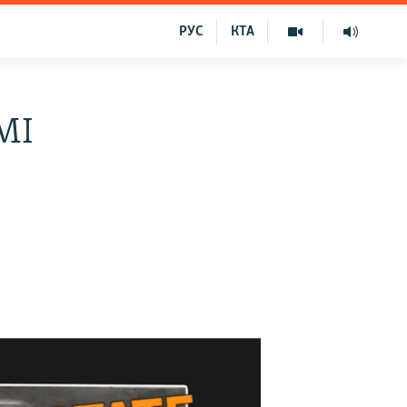
РУС
КТА
МІ