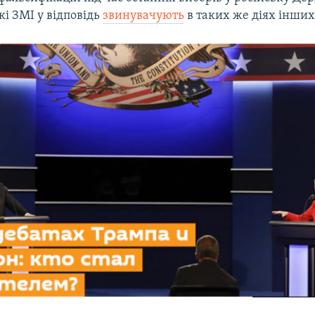
і ЗМІ у відповідь
звинувачують
в таких же діях інших