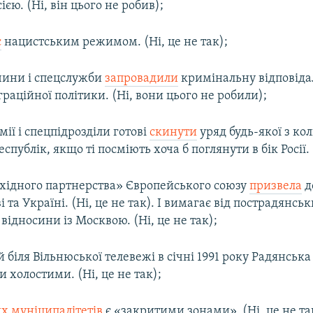
ією. (Ні, він цього не робив);
є
нацистським режимом. (Ні, це не так);
чини і спецслужби
запровадили
кримінальну відповідал
раційної політики. (Ні, вони цього не робили);
мії і спецпідрозділи готові
скинути
уряд будь-якої з ко
спублік, якщо ті посміють хоча б поглянути в бік Росії.
Східного партнерства» Європейського союзу
призвела
д
і та Україні. (Ні, це не так). І вимагає від пострадянсь
відносини із Москвою. (Ні, це не так);
ій біля Вільнюської телевежі в січні 1991 року Радянська
и холостими. (Ні, це не так);
х муніципалітетів
є «закритими зонами». (Ні, це не та