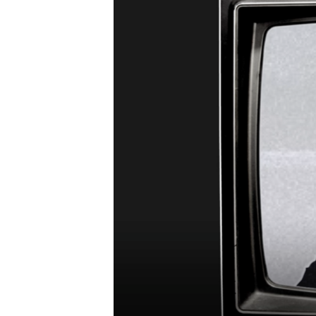
ВІДЕОУРОКИ «ELIFBE»
СВІДЧЕННЯ ОКУПАЦІЇ
УКРАЇНСЬКА ПРОБЛЕМА КРИМУ
ІНФОГРАФІКА