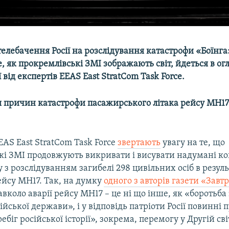
елебачення Росії на розслідування катастрофи «Боїнга
е, як прокремлівські ЗМІ зображають світ, йдеться в ог
 від експертів EEAS East StratCom Task Force.
я причин катастрофи пасажирського літака рейсу MH17
AS East StratCom Task Force
звертають
увагу на те, що
кі ЗМІ продовжують викривати і висувати надумані ко
ку з розслідуванням загибелі 298 цивільних осіб в резуль
ейсу MH17. Так, на думку
одного з авторів газети «Завт
вколо аварії рейсу MH17 – це ні що інше, як «боротьба
ійської держави», і у відповідь патріоти Росії повинні 
ебіг російської історії», зокрема, перемогу у Другій сві