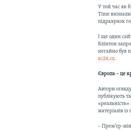
У той час як 
Time визнали
підрахунок го
І ще один сай
Клінтон запр
негайно був п
ac24.cz
.
Європа – це к
Автори огляд
публікують та
«реальність»
матеріалів із
– Прем’єр-мі