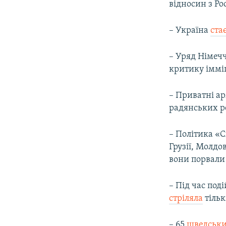
відносин з Рос
– Україна
ста
– Уряд Німеч
критику імміг
– Приватні ар
радянських ре
– Політика «
Грузії, Молдов
вони порвали 
– Під час под
стріляла
тільк
– 65
шведськи