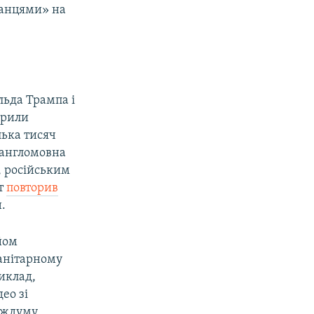
танцями» на
ьда Трампа і
ирили
лька тисяч
 англомовна
, російським
йт
повторив
.
йом
манітарному
иклад,
део зі
рждуму,