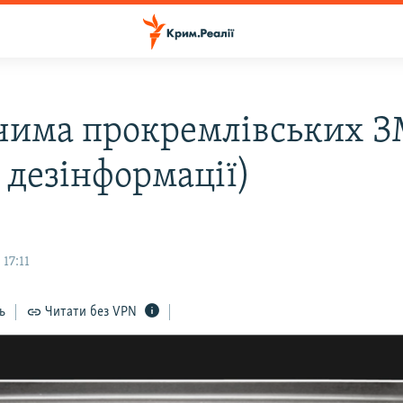
очима прокремлівських З
 дезінформації)
17:11
ь
Читати без VPN