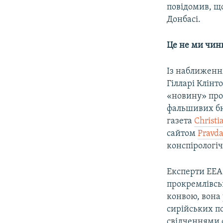
повідомив, щ
Донбасі.
Це не ми чини
Із наближенн
Гілларі Клінт
«новину» про 
фальшивих бю
газета
Christi
сайтом
Pravda
конспірологіч
Експерти EEA
прокремлівськ
конвою, вона 
сирійських п
свідченнями ф