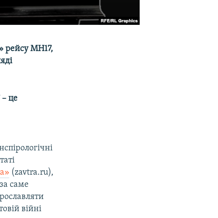
» рейсу MH17,
ляді
 – це
нспірологічні
таті
ра»
(zavtra.ru),
 за саме
прославляти
товій війні