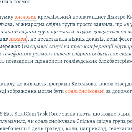
ини в космос.
 думку
висловив
кремлівський пропагандист Дмитро Ки
ьова, міжнародна слідча група просто заявила, що «в
п
ільній слідчій групі ще тільки згодом доведеться наз
авав
накази
), не представила ніяких доказів, крім фотог
 мережах (
насправді слідчі на прес-конференції відтво
телефонних розмов і навели свідчення багатьох свідк
ь позаздрити сценаристи голлівудських блокбастерів»,
каналу, де виходить програма Кисельова, також стверд
ляді зображення могли бути
сфальсифіковані
за допомо
 East StratCom Task Force зазначають, що жодне з цих
тлумачило, чи сфальсифікувала Спільна слідча група р
елебаченні в день трагедії, коли, наприклад, телекана