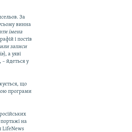
сельов. За
 усьому винна
вати імена
рафій і постів
рили записи
ів
), а уяві
 – йдеться у
жується, що
гою програми
 російських
епортажі на
л LifeNews