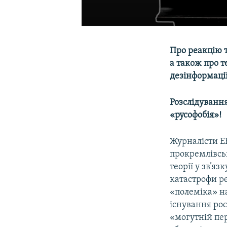
Про реакцію т
а також про т
дезінформації
Розслідуванн
«русофобія»!
Журналісти EE
прокремлівсь
теорії у зв’яз
катастрофи р
«полеміка» на
існування рос
«могутній пер