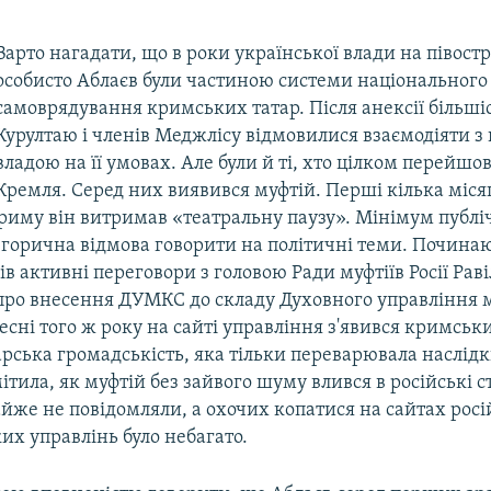
Варто нагадати, що в роки української влади на півост
особисто Аблаєв були частиною системи національного
самоврядування кримських татар. Після анексії більшіс
Курултаю і членів Меджлісу відмовилися взаємодіяти з
владою на її умовах. Але були й ті, хто цілком перейшов
Кремля. Серед них виявився муфтій. Перші кілька місяц
риму він витримав «театральну паузу». Мінімум публ
егорична відмова говорити на політичні теми. Почина
 вів активні переговори з головою Ради муфтіїв Росії Рав
про внесення ДУМКС до складу Духовного управління 
весні того ж року на сайті управління з'явився кримськи
ська громадськість, яка тільки переварювала наслідки
тила, як муфтій без зайвого шуму влився в російські с
йже не повідомляли, а охочих копатися на сайтах рос
их управлінь було небагато.