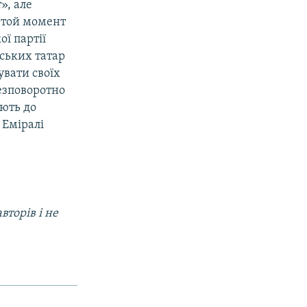
», але
а той момент
ї партії
ських татар
увати своїх
езповоротно
ають до
 Еміралі
вторів і не