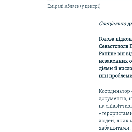
Еміралі Аблаєв (у центрі)
Спеціально дл
Голова підко
Севастополя Е
Раніше він ві
незаконних об
діями й висл
їхні проблеми
Координатор 
документів, і
на співвітчиз
«терористами»
людей, яких м
хабашитами. Д