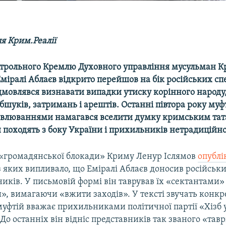
я Крим.Реалії
нтрольного Кремлю Духовного управління мусульман К
міралі Аблаєв відкрито перейшов на бік російських сп
дмовлявся визнавати випадки утиску корінного народу
шуків, затримань і арештів. Останні півтора року муф
овлюваннями намагався вселити думку кримським тата
 походять з боку України і прихильників нетрадиційно
«громадянської блокади» Криму Ленур Іслямов
опублі
з яких випливало, що Еміралі Аблаєв доносив російсь
ників. У письмовій формі він таврував їх «сектантами»
, вимагаючи «вжити заходів». У тексті звучать конкр
уфтій вважає прихильниками політичної партії «Хізб 
о останніх він відніс представників так званого «тав