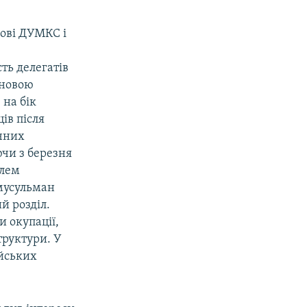
рові ДУМКС і
ть делегатів
 новою
 на бік
ів після
ічних
ючи з березня
ілем
мусульман
й розділ.
 окупації,
труктури. У
ійських