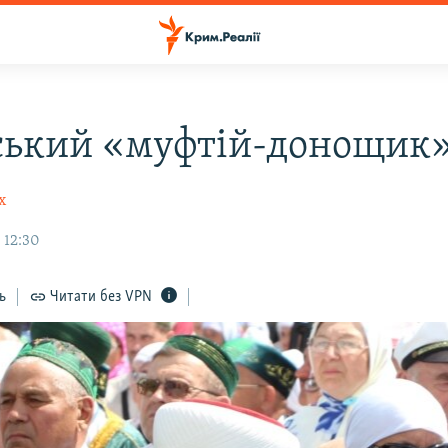
ький «муфтій-донощик
х
 12:30
ь
Читати без VPN