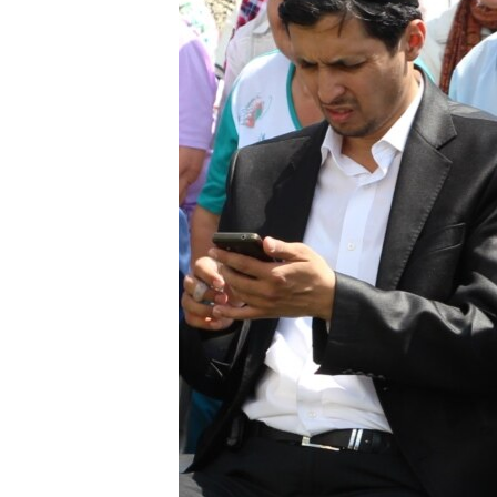
ВІДЕОУРОКИ «ELIFBE»
СВІДЧЕННЯ ОКУПАЦІЇ
УКРАЇНСЬКА ПРОБЛЕМА КРИМУ
ІНФОГРАФІКА