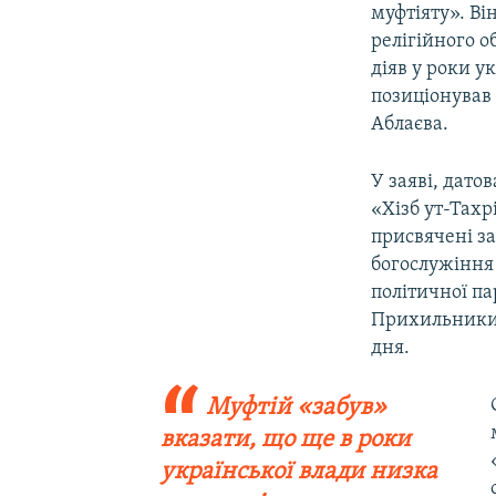
муфтіяту». Ві
релігійного о
діяв у роки у
позиціонував
Аблаєва.
У заяві, дато
«Хізб ут-Тахр
присвячені з
богослужіння
політичної па
Прихильники 
дня.
Муфтій «забув»
вказати, що ще в роки
української влади низка