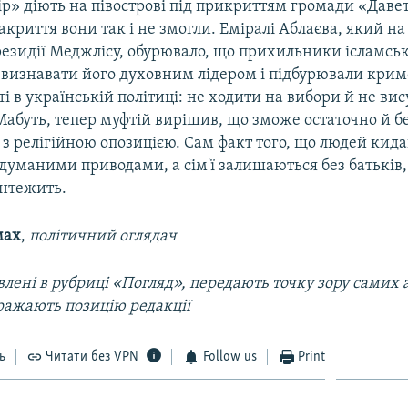
ір» діють на півострові під прикриттям громади «Давет
закриття вони так і не змогли. Еміралі Аблаєва, який н
езидії Меджлісу, обурювало, що прихильники ісламсько
 визнавати його духовним лідером і підбурювали крим
ті в українській політиці: не ходити на вибори й не вис
Мабуть, тепер муфтій вирішив, що зможе остаточно й б
з релігійною опозицією. Сам факт того, що людей кид
адуманими приводами, а сім'ї залишаються без батьків,
ентежить.
мах
,
політичний оглядач
лені в рубриці «Погляд», передають точку зору самих а
ражають позицію редакції
ь
Читати без VPN
Follow us
Print