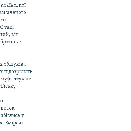
української
изначеного
еті
С такі
ний, він
ібратися з
я обшуків і
их підозрюють
 муфтіяту» не
сійську
кі
 виток
збіглись у
а Еміралі