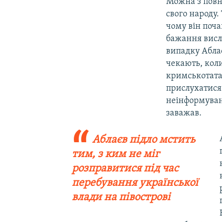
Можна з повн
свого народу
чому він поча
бажання висл
випадку Аблає
чекають, кол
кримськотата
прислухатися
неінформуванн
заважав.
Аблаєв підло мстить
тим, з ким не міг
розправитися під час
перебування української
влади на півострові