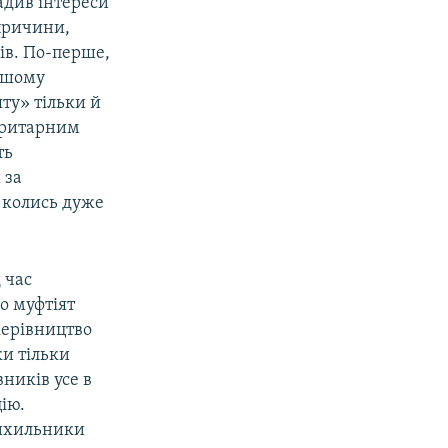
адив інтереси
причини,
ців. По-перше,
іншому
ту» тільки й
торитарним
ть
 за
у колись дуже
 час
о муфтіят
керівництво
ки тільки
ників усе в
ію.
рихильники