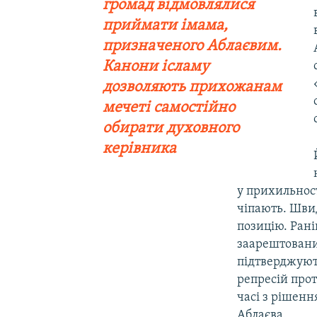
громад відмовлялися
приймати імама,
призначеного Аблаєвим.
Канони ісламу
дозволяють прихожанам
мечеті самостійно
обирати духовного
керівника
у прихильност
чіпають. Швид
позицію. Рані
заарештовани
підтверджують
репресій прот
часі з рішен
Аблаєва.