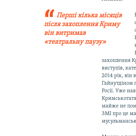
Перші кілька місяців
після захоплення Криму
він витримав
«театральну паузу»
захоплення К
виступів, кат
2014 рік, він
Гайнутдіном 
Росії. Уже на
Кримськотатар
майже не помі
ЗМІ про це ма
мусульманськ