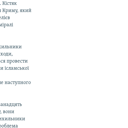
. Кістяк
н Криму, який
елієв
міралі
ихильники
аходи,
ся провести
и ісламської
ле наступного
ванадцять
, вони
рихильники
проблема