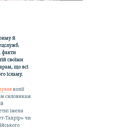
риму й
ецслужб.
, факти
тій своїми
рам, що всі
го ісламу.
кував
копії
ким силовикам
 й
етні імена
ут-Тахрір» чи
рійського