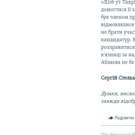
«Хізб ут-Тахр
домогтися її 
був членом пр
відмовлялися
не брати учас
кандидатур. 
розправитися 
в'язниці за н
Аблаєва не б
Сергій Стель
Думки, вислов
завжди відоб
Поділитис
This item is part of