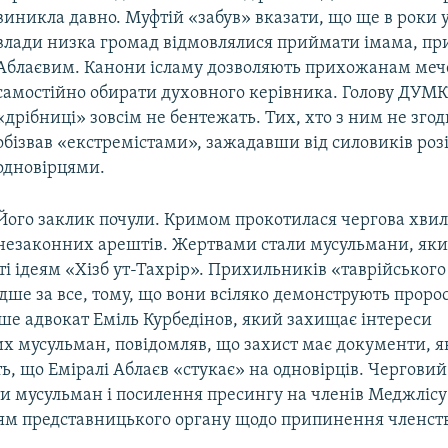
виникла давно. Муфтій «забув» вказати, що ще в роки 
влади низка громад відмовлялися приймати імама, пр
Аблаєвим. Канони ісламу дозволяють прихожанам меч
самостійно обирати духовного керівника. Голову ДУМК
«дрібниці» зовсім не бентежать. Тих, хто з ним не згод
обізвав «екстремістами», зажадавши від силовиків роз
одновірцями.
Його заклик почули. Кримом прокотилася чергова хвил
незаконних арештів. Жертвами стали мусульмани, як
і ідеям «Хізб ут-Тахрір». Прихильників «таврійського
ше за все, тому, що вони всіляко демонструють проро
ше адвокат Еміль Курбедінов, який захищає інтереси
х мусульман, повідомляв, що захист має документи, я
, що Еміралі Аблаєв «стукає» на одновірців. Черговий
и мусульман і посилення пресингу на членів Меджлісу 
ням представницького органу щодо припинення членств