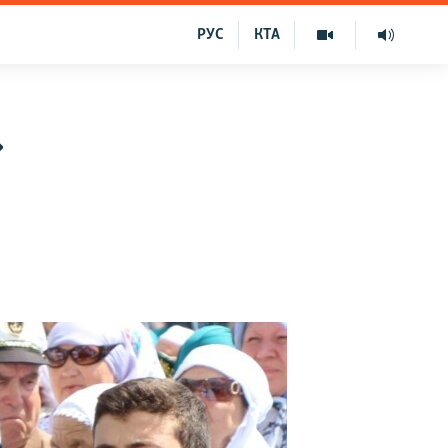
РУС
КТА
»