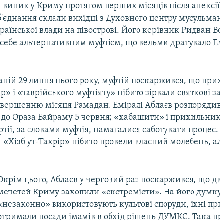
н виник у Криму протягом перших місяців після анексії
б'єднання склали вихідці з Духовного центру мусульма
країнської влади на півострові. Його керівник Ридван В
 себе альтернативним муфтієм, що вельми дратувало Е
ваній 29 липня цього року, муфтій поскаржився, що пр
ір» і «таврійського муфтіяту» нібито зірвали святкові з
авершенню місяця Рамадан. Еміралі Аблаєв розпорядив
 до Ораза Байраму 5 червня; «хабашити» і прихильник
ртії, за словами муфтія, намагалися саботувати процес.
«Хізб ут-Тахрір» нібито провели власний молебень, а
Окрім цього, Аблаєв у черговий раз поскаржився, що д
мечетей Криму захопили «екстремісти». На його думку
«незаконно» використовують культові споруди, їхні п
отримали посади імамів в обхід рішень ДУМКС. Така 