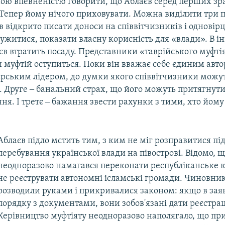
ою впевненістю говорити, що Аблаєв серед перших зр
. Тепер йому нічого приховувати. Можна виділити три 
в відкрито писати доноси на співвітчизників і одновір
ужитися, показати власну корисність для «влади». В 
в втратить посаду. Представники «таврійського муфтія
и муфтій оступиться. Поки він вважає себе єдиним ав
рським лідером, до думки якого співвітчизники можу
. Друге ‒ банальний страх, що його можуть притягнути
я. І третє ‒ бажання звести рахунки з тими, хто йом
Аблаєв підло мстить тим, з ким не міг розправитися під
перебування української влади на півострові. Відомо, щ
неодноразово намагався переконати республіканське 
не реєструвати автономні ісламські громади. Чиновни
розводили руками і прикривалися законом: якщо в заяв
порядку з документами, вони зобов'язані дати реєстрац
Керівництво муфтіяту неодноразово наполягало, що п