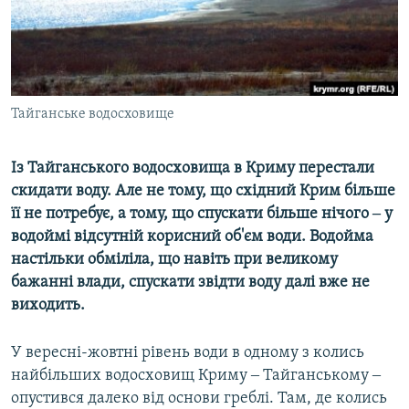
ВІДЕОУРОКИ «ELIFBE»
Русский
СВІДЧЕННЯ ОКУПАЦІЇ
Qırımtatar
УКРАЇНСЬКА ПРОБЛЕМА КРИМУ
ДОЛУЧАЙСЯ!
Тайганське водосховище
ІНФОГРАФІКА
Із Тайганського водосховища в Криму перестали
скидати воду. Але не тому, що східний Крим більше
Усі сайти RFE/RL
її не потребує, а тому, що спускати більше нічого ‒ у
водоймі відсутній корисний об'єм води. Водойма
настільки обміліла, що навіть при великому
бажанні влади, спускати звідти воду далі вже не
виходить.
У вересні-жовтні рівень води в одному з колись
найбільших водосховищ Криму ‒ Тайганському ‒
опустився далеко від основи греблі. Там, де колись