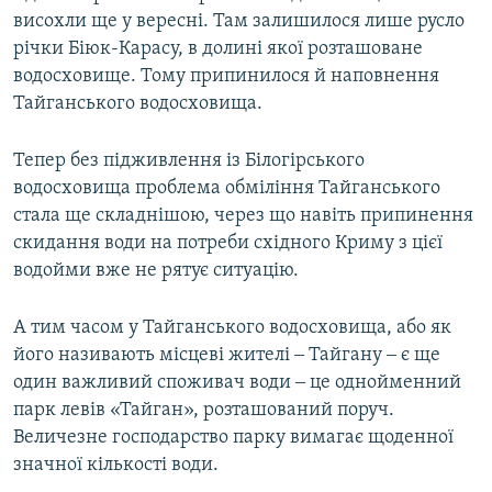
висохли ще у вересні. Там залишилося лише русло
річки Біюк-Карасу, в долині якої розташоване
водосховище. Тому припинилося й наповнення
Тайганського водосховища.
Тепер без підживлення із Білогірського
водосховища проблема обміління Тайганського
стала ще складнішою, через що навіть припинення
скидання води на потреби східного Криму з цієї
водойми вже не рятує ситуацію.
А тим часом у Тайганського водосховища, або як
його називають місцеві жителі ‒ Тайгану ‒ є ще
один важливий споживач води ‒ це однойменний
парк левів «Тайган», розташований поруч.
Величезне господарство парку вимагає щоденної
значної кількості води.