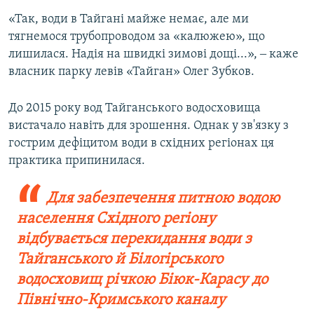
«Так, води в Тайгані майже немає, але ми
тягнемося трубопроводом за «калюжею», що
лишилася. Надія на швидкі зимові дощі...», ‒ каже
власник парку левів «Тайган» Олег Зубков.
До 2015 року вод Тайганського водосховища
вистачало навіть для зрошення. Однак у зв'язку з
гострим дефіцитом води в східних регіонах ця
практика припинилася.
Для забезпечення питною водою
населення Східного регіону
відбувається перекидання води з
Тайганського й Білогірського
водосховищ річкою Біюк-Карасу до
Північно-Кримського каналу