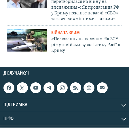
перетворилася на війну на
виснаження»: Як пропаганда РФ
у Криму пояснює невдачі «СВО»
та залякує «мінними атаками»
ВІЙНА ТА КРИМ
«Полювання на колони». Як ЗСУ
ріжуть військову логістику Росії в
Криму
ДОЛУЧАЙСЯ!
ПІДТРИМКА
ІНФО