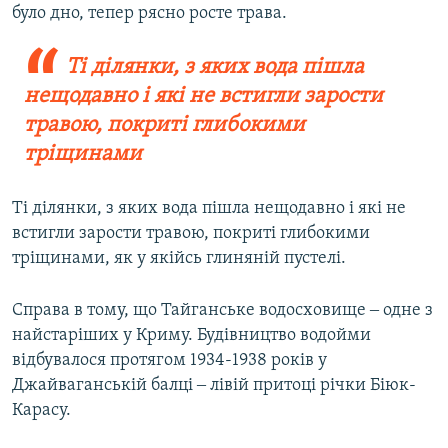
було дно, тепер рясно росте трава.
Ті ділянки, з яких вода пішла
нещодавно і які не встигли зарости
травою, покриті глибокими
тріщинами
Ті ділянки, з яких вода пішла нещодавно і які не
встигли зарости травою, покриті глибокими
тріщинами, як у якійсь глиняній пустелі.
Справа в тому, що Тайганське водосховище ‒ одне з
найстаріших у Криму. Будівництво водойми
відбувалося протягом 1934-1938 років у
Джайваганській балці ‒ лівій притоці річки Біюк-
Карасу.