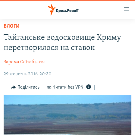
Доступність
посилання
Перейти
БЛОГИ
до
НОВИНИ
Тайганське водосховище Криму
основного
ВОДА.КРИМ
матеріалу
перетворилося на ставок
ВІДЕО ТА ФОТО
Перейти
до
Зарема Сеїтаблаєва
ПОЛІТИКА
основної
29 жовтень 2016, 20:30
БЛОГИ
навігації
Перейти
ПОГЛЯД
Поділитись
Читати без VPN
до
ІНТЕРВ'Ю
пошуку
ВСЕ ЗА ДЕНЬ
СПЕЦПРОЕКТИ
ЯК ОБІЙТИ БЛОКУВАННЯ
ДЕПОРТАЦІЯ