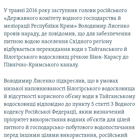
У травні 2016 року заступник голови російського
«Державного комітету водного господарства й
меліорації Республіки Крим» Володимир Лисенко
провів нараду, де повідомив, що для забезпечення
питною водою населення Східного регіону
відбувається перекидання води з Тайганського й
Білогірського водосховищ річкою Біюк-Карасу до
Північно-Кримського каналу.
Володимир Лисенко підкреслив, що в умовах
низької наповнюваності Білогірського водосховища
й відсутності корисного об'єму води в Тайганському
водосховищі відповідно до пункту 5 статті 3 Водного
кодексу Російської Федерації, яким визначений
пріоритет використання водних об'єктів для цілей
питного й господарсько-побутового водопостачання
перед іншими цілями використання, російський