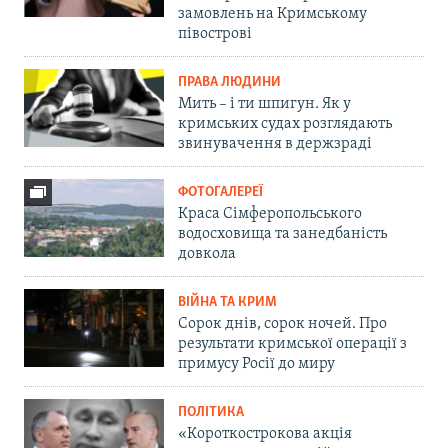
замовлень на Кримському
півострові
ПРАВА ЛЮДИНИ
Мить – і ти шпигун. Як у
кримських судах розглядають
звинувачення в держзраді
ФОТОГАЛЕРЕЇ
Краса Сімферопольського
водосховища та занедбаність
довкола
ВІЙНА ТА КРИМ
Сорок днів, сорок ночей. Про
результати кримської операції з
примусу Росії до миру
ПОЛІТИКА
«Короткострокова акція