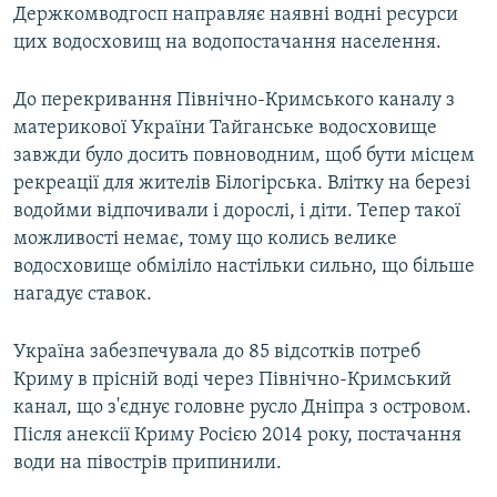
Держкомводгосп направляє наявні водні ресурси
цих водосховищ на водопостачання населення.
До перекривання Північно-Кримського каналу з
материкової України Тайганське водосховище
завжди було досить повноводним, щоб бути місцем
рекреації для жителів Білогірська. Влітку на березі
водойми відпочивали і дорослі, і діти. Тепер такої
можливості немає, тому що колись велике
водосховище обміліло настільки сильно, що більше
нагадує ставок.
Україна забезпечувала до 85 відсотків потреб
Криму в прісній воді через Північно-Кримський
канал, що з'єднує головне русло Дніпра з островом.
Після анексії Криму Росією 2014 року, постачання
води на півострів припинили.