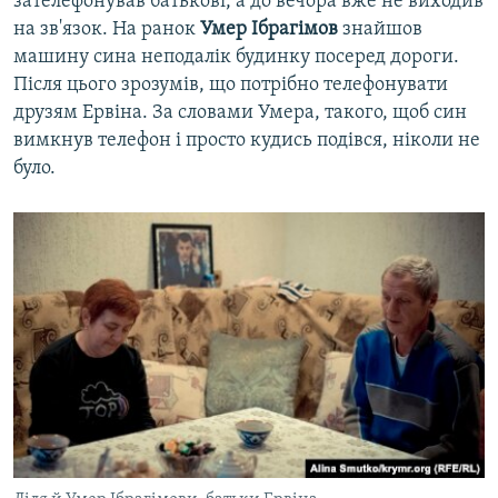
зателефонував батькові, а до вечора вже не виходив
на зв'язок. На ранок
Умер Ібрагімов
знайшов
машину сина неподалік будинку посеред дороги.
Після цього зрозумів, що потрібно телефонувати
друзям Ервіна. За словами Умера, такого, щоб син
вимкнув телефон і просто кудись подівся, ніколи не
було.