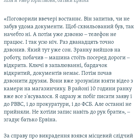
Ліля й Умер Ібрагімови, батьки Ервіна
«Поговорили ввечері востаннє. Він запитав, чи не
забув удома документи. Щоб схвильований був, так
начебто ні. А потім уже дзвоню ‒ телефон не
працює. І так усю ніч. Раз дванадцять точно
дзвонив. Який тут уже сон. Зранку вийшов на
роботу, побачив ‒ машина стоїть посеред дороги ‒
відкрита. Ключі в запалюванні, бардачок
відкритий, документів немає. Потім почав
дзвонити друзям. Вони вже зрозуміли взяти відео з
камери на магазинчику. В районі 10 години ранку
вже все з'ясувалося. Я одразу ж побіг писати заяву і
до РВВС, і до прокуратури, і до ФСБ. Але останні не
прийняли. Не хотіли запис навіть до рук брати», ‒
згадує батько Ервіна.
За справу про викрадення взявся місцевий слідчий