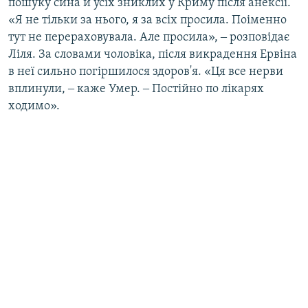
пошуку сина й усіх зниклих у Криму після анексії.
«Я не тільки за нього, я за всіх просила. Поіменно
тут не перераховувала. Але просила», ‒ розповідає
Ліля. За словами чоловіка, після викрадення Ервіна
в неї сильно погіршилося здоров'я. «Ця все нерви
вплинули, ‒ каже Умер. ‒ Постійно по лікарях
ходимо».