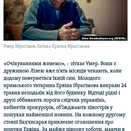
ВІДЕОУРОКИ «ELIFBE»
Русский
СВІДЧЕННЯ ОКУПАЦІЇ
Qırımtatar
УКРАЇНСЬКА ПРОБЛЕМА КРИМУ
ДОЛУЧАЙСЯ!
ІНФОГРАФІКА
Умер Ібрагімов, батько Ервіна Ібрагімова
«Очікуваннями живемо», ‒ зітхає Умер. Вони з
Усі сайти RFE/RL
дружиною Лілею вже п'ять місяців чекають, коли
додому повернеться їхній син. Молодого
кримського татарина Ервіна Ібрагімова викрали 24
травня неподалік від його будинку. Відтоді рідні і
друзі оббивають пороги слідчих управлінь,
кабінетів прокурорів, об'їжджають півострів у
пошуках найменшої новини. На кожному другому
стовпі Бахчисарая приклеєне оголошення про
пошуки Ервіна. За майже півроку роботи, маючи в