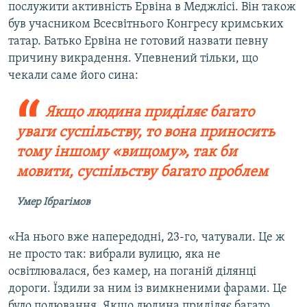
послужити активність Ервіна в Меджлісі. Він також
був учасником Всесвітнього Конгресу кримських
татар. Батько Ервіна не готовий назвати певну
причину викрадення. Упевнений тільки, що
чекали саме його сина:
Якщо людина приділяє багато
уваги суспільству, то вона приносить
тому іншому «вищому», так би
мовити, суспільству багато проблем
Умер Ібрагімов
«На нього вже напередодні, 23-го, чатували. Це ж
не просто так: вибрали вулицю, яка не
освітлювалася, без камер, на поганій ділянці
дороги. Їздили за ним із вимкненими фарами. Це
було полювання. Якщо людина приділяє багато