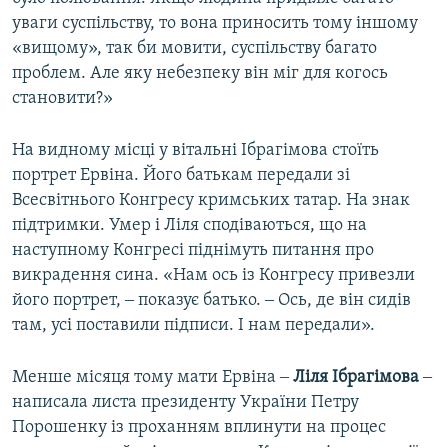
уваги суспільству, то вона приносить тому іншому
«вищому», так би мовити, суспільству багато
проблем. Але яку небезпеку він міг для когось
становити?»
На видному місці у вітальні Ібрагімова стоїть
портрет Ервіна. Його батькам передали зі
Всесвітнього Конгресу кримських татар. На знак
підтримки. Умер і Ліля сподіваються, що на
наступному Конгресі піднімуть питання про
викрадення сина. «Нам ось із Конгресу привезли
його портрет, ‒ показує батько. ‒ Ось, де він сидів
там, усі поставили підписи. І нам передали».
Менше місяця тому мати Ервіна ‒
Ліля Ібрагімова
‒
написала листа президенту України Петру
Порошенку із проханням вплинути на процес