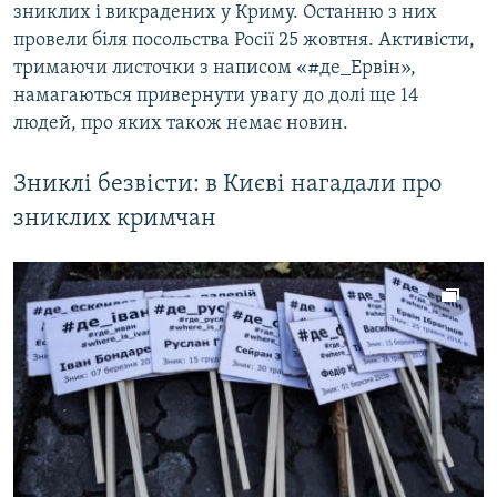
зниклих і викрадених у Криму. Останню з них
провели біля посольства Росії 25 жовтня. Активісти,
тримаючи листочки з написом «#де_Ервін»,
намагаються привернути увагу до долі ще 14
людей, про яких також немає новин.
Зниклі безвісти: в Києві нагадали про
зниклих кримчан