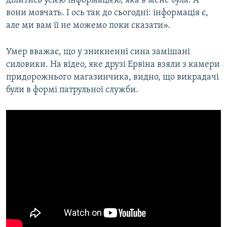
ділитись усією інформацією, яка в мене була. А
вони мовчать. І ось так до сьогодні: інформація є,
але ми вам її не можемо поки сказати».
Умер вважає, що у зникненні сина замішані
силовики. На відео, яке друзі Ервіна взяли з камери
придорожнього магазинчика, видно, що викрадачі
були в формі патрульної служби.