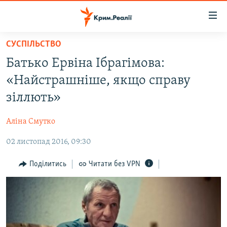
Доступність
посилання
Перейти
СУСПІЛЬСТВО
до
НОВИНИ
Батько Ервіна Ібрагімова:
основного
ВОДА.КРИМ
матеріалу
«Найстрашніше, якщо справу
ВІДЕО ТА ФОТО
Перейти
зіллють»
до
ПОЛІТИКА
основної
Аліна Смутко
БЛОГИ
навігації
Перейти
02 листопад 2016, 09:30
ПОГЛЯД
до
ІНТЕРВ'Ю
Поділитись
Читати без VPN
пошуку
ВСЕ ЗА ДЕНЬ
СПЕЦПРОЕКТИ
ЯК ОБІЙТИ БЛОКУВАННЯ
ДЕПОРТАЦІЯ