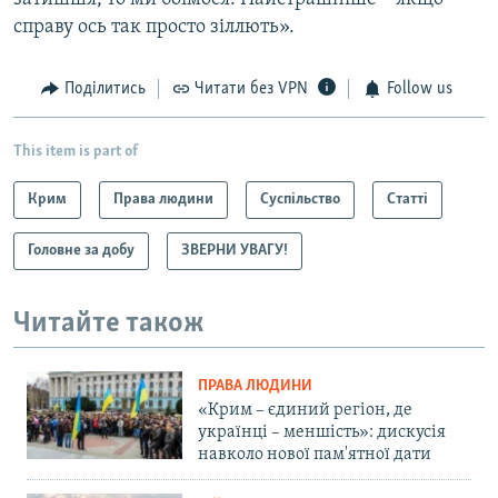
справу ось так просто зіллють».
Поділитись
Читати без VPN
Follow us
This item is part of
Крим
Права людини
Суспільство
Статті
Головне за добу
ЗВЕРНИ УВАГУ!
Читайте також
ПРАВА ЛЮДИНИ
«Крим – єдиний регіон, де
українці – меншість»: дискусія
навколо нової пам'ятної дати