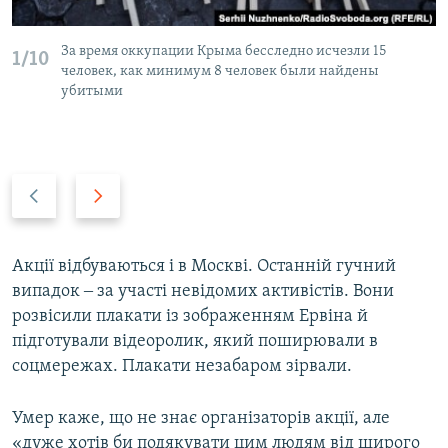
За время оккупации Крыма бесследно исчезли 15
1/10
человек, как минимум 8 человек были найдены
убитыми
P
N
r
e
e
x
v
t
Акції відбуваються і в Москві. Останній гучний
i
s
випадок ‒ за участі невідомих активістів. Вони
o
l
розвісили плакати із зображенням Ервіна й
u
i
підготували відеоролик, який поширювали в
s
d
соцмережах. Плакати незабаром зірвали.
s
e
l
Умер каже, що не знає організаторів акції, але
i
«дуже хотів би подякувати цим людям від щирого