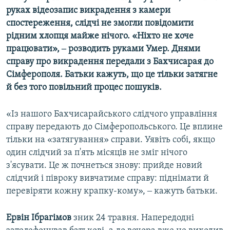
руках відеозапис викрадення з камери
спостереження, слідчі не змогли повідомити
рідним хлопця майже нічого. «Ніхто не хоче
працювати», ‒ розводить руками Умер. Днями
справу про викрадення передали з Бахчисарая до
Сімферополя. Батьки кажуть, що це тільки затягне
й без того повільний процес пошуків.
«Із нашого Бахчисарайського слідчого управління
справу передають до Сімферопольського. Це вплине
тільки на «затягування» справи. Уявіть собі, якщо
один слідчий за п'ять місяців не зміг нічого
з'ясувати. Це ж почнеться знову: прийде новий
слідчий і півроку вивчатиме справу: піднімати й
перевіряти кожну крапку-кому», ‒ кажуть батьки.
Ервін Ібрагімов
зник 24 травня. Напередодні