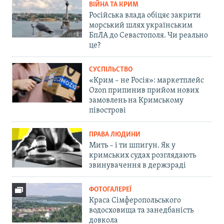
ВІЙНА ТА КРИМ
Російська влада обіцяє закрити
морський шлях українським
БпЛА до Севастополя. Чи реально
це?
СУСПІЛЬСТВО
«Крим – не Росія»: маркетплейс
Ozon припинив прийом нових
замовлень на Кримському
півострові
ПРАВА ЛЮДИНИ
Мить – і ти шпигун. Як у
кримських судах розглядають
звинувачення в держзраді
ФОТОГАЛЕРЕЇ
Краса Сімферопольського
водосховища та занедбаність
довкола