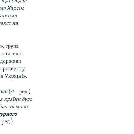
 відповідає
уло Хартію
 учинив
текст на
», група
російської
а держави
 розвитку,
в Україні».
ньої
(?! – ред.)
а країни було
йської мови.
турного
– ред.)