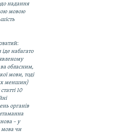
одо надання
ькою мовою
ьшість
ловатий:
 іде набагато
аявленому
ава обласним,
ої мови, тоді
них меншин)
статті 10
йні
ень органів
ритаманна
нова – у
» мова чи