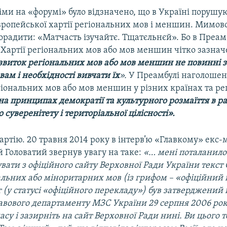
іми на «форумі» було відзначено, що в Україні порушу
ропейської хартії регіональних мов і меншин. Мимово
радити: «Матчасть ізучайтє. Тщатєльнєй». Бо в Преам
 Хартії регіональних мов або мов меншин чітко зазнач
озвиток регіональних мов або мов меншин не повинні
ам і необхідності вивчати їх
».
У Преамбулі наголошен
гіональних мов або мов меншин у різних країнах та ре
на принципах демократії та культурного розмаїття в р
 суверенітету і територіальної цілісності».
Хартію. 20 травня 2014 року в інтерв’ю «Главкому» екс-
й Головатий звернув увагу на таке:
«… мені поталанило
вати з офіційного сайту Верховної Ради України текст
альних або міноритарних мов (із грифом – «офіційний 
 (у статусі «офіційного перекладу») був затверджений
авового департаменту МЗС України 29 серпня 2006 рок
су і зазирніть на сайт Верховної Ради нині. Ви цього 