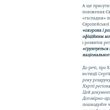
А ще присутн
положення Єв
«гаспадам» по
Європейської
«охорона і р
офіційним мов
і розвиток ре
«ґрунтується 
національного
До речі, про 
юстиції Сергі
року роздруку
Хартії регіон
Цей документ
Договірно-пр
пошкодуйте ча