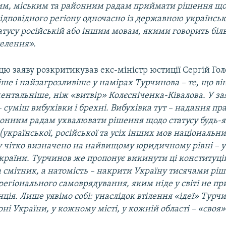
им, міським та районним радам приймати рішення щ
відповідного регіону одночасно із державною українс
атусу російській або іншим мовам, якими говорить біл
селення
».
цю заяву розкритикував екс-міністр юстиції Сергій Го
е і найзагрозливіше у намірах Турчинова – те, що він
ментальніше, ніж «витвір» Колєсніченка-Ківалова. У з
суміш вибухівки і брехні. Вибухівка тут – надання пр
йонним радам ухвалювати рішення щодо статусу будь-як
 (української, російської та усіх інших мов національ
у чітко визначено на найвищому юридичному рівні – у 
України. Турчинов же пропонує викинути ці конституці
 смітник, а натомість – накрити Україну тисячами ріш
регіонального самоврядування, яким ніде у світі не п
ція. Лише уявімо собі: унаслідок втілення «ідеї» Турчи
і України, у кожному місті, у кожній області – «своя