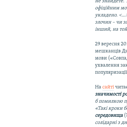
не знайдете. 
офіційним мов
укладено. <…>
злочин – чи з
інший, на той
29 вересня 20
мешканців Дні
мови («Совпад
ухвалення за
популяризації
На
сайті
чита
значимості р
б помилкою пр
«Такі кроки 
середовища
(
солідарні з д