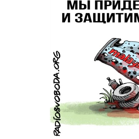
ВІДЕОУРОКИ «ELIFBE»
СВІДЧЕННЯ ОКУПАЦІЇ
УКРАЇНСЬКА ПРОБЛЕМА КРИМУ
ІНФОГРАФІКА