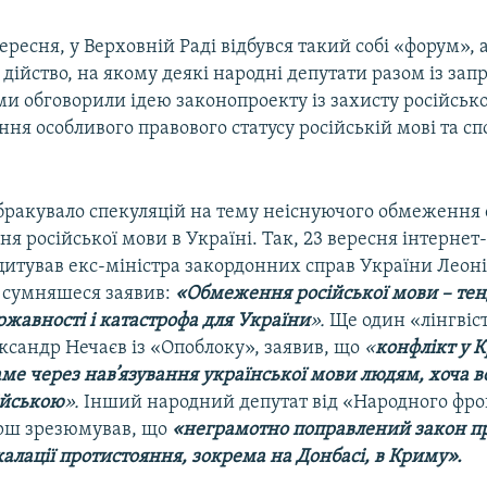
ересня, у Верховній Раді відбувся такий собі «форум», а
дійство, на якому деякі народні депутати разом із з
и обговорили ідею законопроекту із захисту російсько
ня особливого правового статусу російській мові та сп
 бракувало спекуляцій на тему неіснуючого обмеження
я російської мови в Україні. Так, 23 вересня інтернет
цитував екс-міністра закордонних справ України Леоні
 сумняшеся заявив:
«Обмеження російської мови – тен
жавності і катастрофа для України
».
Ще один «лінгвіст
ксандр Нечаєв із «Опоблоку», заявив, що
«
конфлікт у 
ме через нав’язування української мови людям, хоча 
ійською
».
Інший народний депутат від «Народного фро
рш зрезюмував, що
«неграмотно поправлений закон п
калації протистояння, зокрема на Донбасі, в Криму».