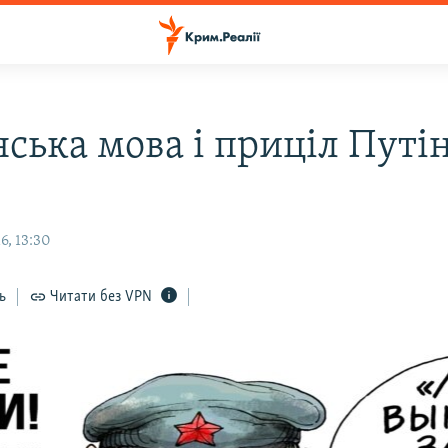
нська мова і приціл Путі
6, 13:30
ь
Читати без VPN