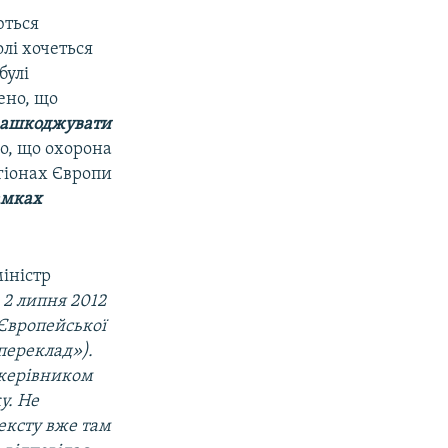
ються
лі хочеться
булі
ено, що
 зашкоджувати
о, що охорона
гіонах Європи
амках
міністр
 2 липня 2012
 Європейської
переклад»).
 керівником
у. Не
тексту вже там