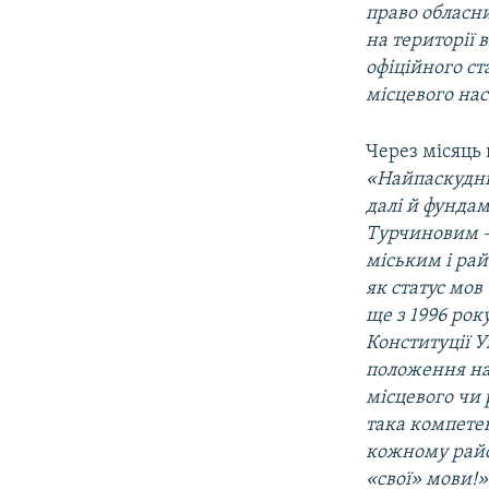
право обласн
на території 
офіційного ст
місцевого на
Через місяць 
«Найпаскудніш
далі й фунда
Турчиновим – 
міським і ра
як статус мов
ще з 1996 рок
Конституції 
положення на
місцевого чи 
така компетен
кожному район
«свої» мови!»