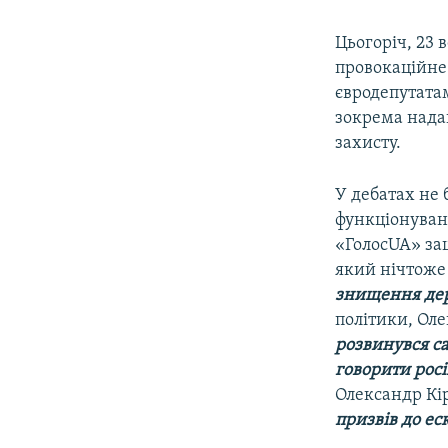
Цьогоріч, 23 в
провокаційне 
євродепутатам
зокрема надан
захисту.
У дебатах не
функціонуванн
«ГолосUA» за
який нічтоже
знищення дер
політики, Оле
розвинувся са
говорити рос
Олександр Кі
призвів до ес