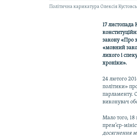
Політична карикатура Олексія Кустовсь
17 листопада 
конституційни
закону «Про з
«мовний зако
лихого і спе
хроніки».
24 лютого 201
політики» про
парламенту. О
виконувач обо
Мало того, 18 
прем’єр-міні
досягнення м