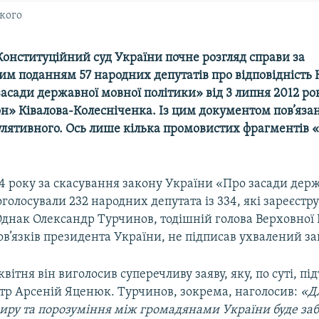
кого
Конституційний суд України почне розгляд справи за
м поданням 57 народних депутатів про відповідність 
асади державної мовної політики» від 3 липня 2012 ро
н» Ківалова-Колесніченка. Із цим документом пов’яза
кулятивного. Ось лише кілька промовистих фрагментів 
4 року за скасування закону України «Про засади дер
голосували 232 народних депутата із 334, які зареєстру
днак Олександр Турчинов, тодішній голова Верховної 
в’язків президента України, не підписав ухвалений за
квітня він виголосив суперечливу заяву, яку, по суті, пі
стр Арсеній Яценюк. Турчинов, зокрема, наголосив:
«
Д
иру та порозуміння між громадянами України буде за