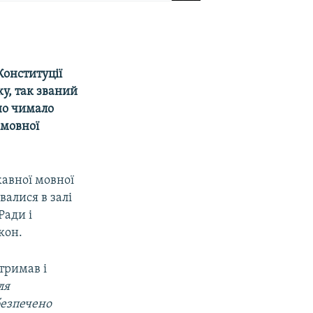
Конституції
ку, так званий
но чимало
«мовної
жавної мовної
валися в залі
Ради і
кон.
дтримав і
ля
безпечено