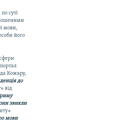
 по суті
апрошеними
ї мови,
особи його
 сфери
-портал
да Кожару,
денція до
» від
Криму
вони звикли
нту»
ро мови