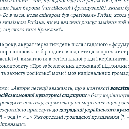
Там є інший – той, що відповідає інтересам Росії, але не
ам Ради Європи (англійській і французькій), якими б
 Бо в часи, коли спікером був «регіонал» Рибак, хтось
а вказівкою Рибака, чи на власний розсуд замінив той 
, від якого тхне Кремлем?»
16 року, акурат через тиждень після згаданого «форуму
пра ініціювала збір підписів під петицією про захист 
єніє?»), вимагаючи в регіональної ради і керівництв
конопроекту «Про забезпечення державної підтримки з
 та захисту російської мови і мов національних громад 
ємо:
«
Автори петиції вважають, що в контексті
всесвіт
осійськомовної культурної спадщини
з боку керівництв
оводити політику, спрямовану на маргіналізацію росі
безсумнівно приведуть до
деградації українського куль
?! – ред.)
» <…> Ужгородські громадські працівники
(?! 
ніпрянами».