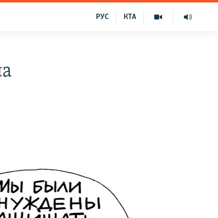
РУС
КТА
на