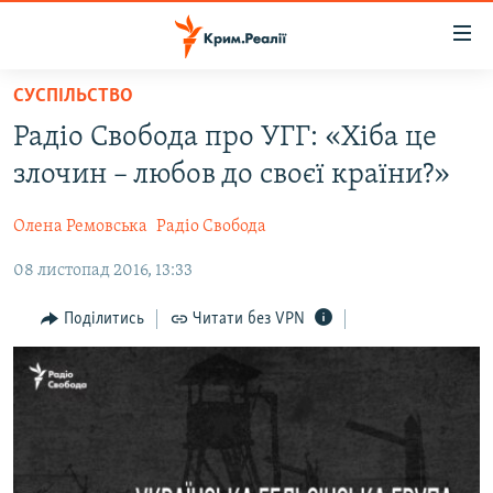
Доступність
посилання
Перейти
СУСПІЛЬСТВО
до
НОВИНИ
Радіо Свобода про УГГ: «Хіба це
основного
ВОДА.КРИМ
матеріалу
злочин – любов до своєї країни?»
ВІДЕО ТА ФОТО
Перейти
до
Олена Ремовська
Радіо Свобода
ПОЛІТИКА
основної
08 листопад 2016, 13:33
БЛОГИ
навігації
Перейти
ПОГЛЯД
Поділитись
Читати без VPN
до
ІНТЕРВ'Ю
пошуку
ВСЕ ЗА ДЕНЬ
СПЕЦПРОЕКТИ
ЯК ОБІЙТИ БЛОКУВАННЯ
ДЕПОРТАЦІЯ