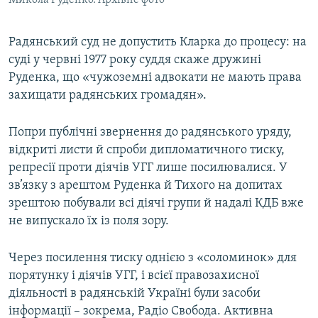
Микола Руденко. Архівне фото
Радянський суд не допустить Кларка до процесу: на
суді у червні 1977 року суддя скаже дружині
Руденка, що «чужоземні адвокати не мають права
захищати радянських громадян».
Попри публічні звернення до радянського уряду,
відкриті листи й спроби дипломатичного тиску,
репресії проти діячів УГГ лише посилювалися. У
зв’язку з арештом Руденка й Тихого на допитах
зрештою побували всі діячі групи й надалі КДБ вже
не випускало їх із поля зору.
Через посилення тиску однією з «соломинок» для
порятунку і діячів УГГ, і всієї правозахисної
діяльності в радянській Україні були засоби
інформації – зокрема, Радіо Свобода. Активна