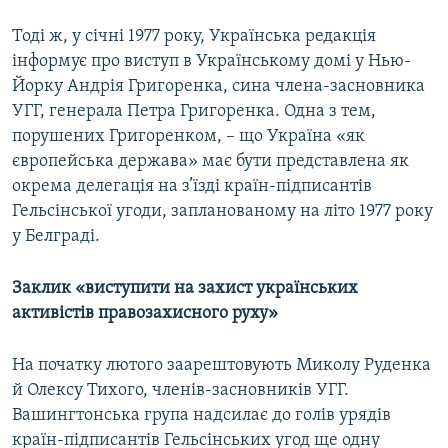
Тоді ж, у січні 1977 року, Українська редакція
інформує про виступ в Українському домі у Нью-
Йорку Андрія Григоренка, сина члена-засновника
УГГ, генерала Петра Григоренка. Одна з тем,
порушених Григоренком, – що Україна «як
європейська держава» має бути представлена як
окрема делегація на з’їзді країн-підписантів
Гельсінської угоди, запланованому на літо 1977 року
у Белграді.
Заклик «виступити на захист українських
активістів правозахисного руху»
На початку лютого заарештовують Миколу Руденка
й Олексу Тихого, членів-засновників УГГ.
Вашингтонська група надсилає до голів урядів
країн-підписантів Гельсінських угод ще одну