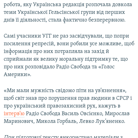
робота, яку Українська редакція розпочала довкола
теми Української Гельсінської групи від перших
днів її діяльності, стала фактично безперервною.
Самі учасники УГГ не раз засвідчували, що попри
посилення репресій, вони робили усе можливе, щоб
інформація про них потрапляла на захід й
сприймали як велику моральну підтримку те, що
про них розповідало Радіо Свобода та «Голос
Америки».
«Ми мали мужність свідомо піти на ув’язнення»,
щоб світ знав про порушення прав людини в СРСР і
про український правозахисний рух, кажуть в
інтерв’ю
Радіо Свобода Василь Овсієнко, Мирослав
Маринович, Микола Горбаль, Левко Лук’яненко.
При підготовці тексту використано матеріали з