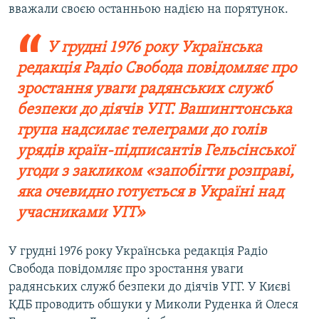
вважали своєю останньою надією на порятунок.
У грудні 1976 року Українська
редакція Радіо Свобода повідомляє про
зростання уваги радянських служб
безпеки до діячів УГГ. Вашингтонська
група надсилає телеграми до голів
урядів країн-підписантів Гельсінської
угоди з закликом «запобігти розправі,
яка очевидно готується в Україні над
учасниками УГГ»
У грудні 1976 року Українська редакція Радіо
Свобода повідомляє про зростання уваги
радянських служб безпеки до діячів УГГ. У Києві
КДБ проводить обшуки у Миколи Руденка й Олеся