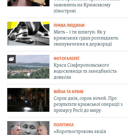
замовлень на Кримському
півострові
ПРАВА ЛЮДИНИ
Мить – і ти шпигун. Як у
кримських судах розглядають
звинувачення в держзраді
ФОТОГАЛЕРЕЇ
Краса Сімферопольського
водосховища та занедбаність
довкола
ВІЙНА ТА КРИМ
Сорок днів, сорок ночей. Про
результати кримської операції з
примусу Росії до миру
ПОЛІТИКА
«Короткострокова акція