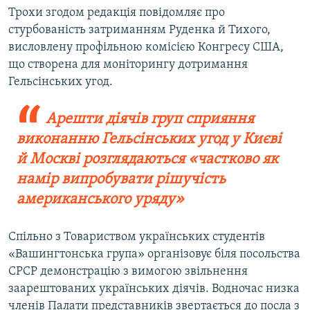
Трохи згодом редакція повідомляє про
стурбованість затриманням Руденка й Тихого,
висловлену профільною комісією Конгресу США,
що створена для моніторингу дотримання
Гельсінських угод.
Арешти діячів груп сприяння
виконанню Гельсінських угод у Києві
й Москві розглядаються «частково як
намір випробувати рішучість
американського уряду»
Спільно з Товариством українських студентів
«Вашингтонська група» організовує біля посольства
СРСР демонстрацію з вимогою звільнення
заарештованих українських діячів. Водночас низка
членів Палати представників звертається до посла з