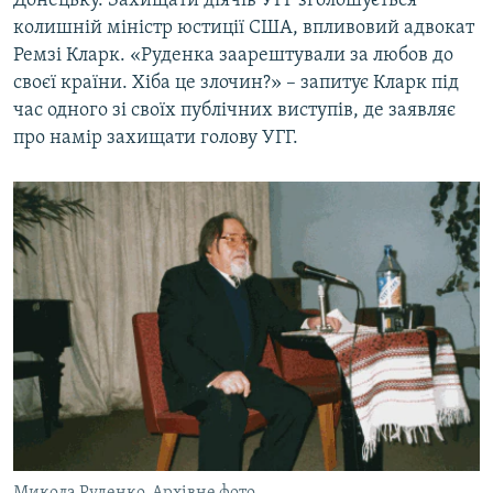
Донецьку. Захищати діячів УГГ зголошується
колишній міністр юстиції США, впливовий адвокат
Ремзі Кларк. «Руденка заарештували за любов до
своєї країни. Хіба це злочин?» – запитує Кларк під
час одного зі своїх публічних виступів, де заявляє
про намір захищати голову УГГ.