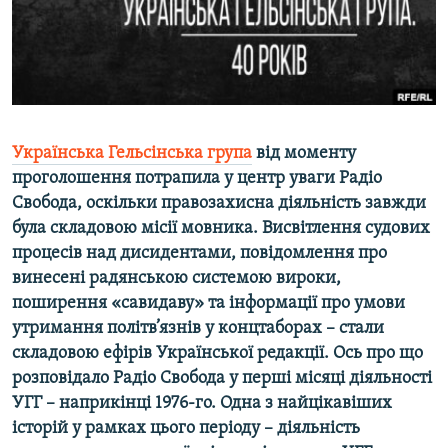
ВІДЕОУРОКИ «ELIFBE»
Русский
СВІДЧЕННЯ ОКУПАЦІЇ
Qırımtatar
УКРАЇНСЬКА ПРОБЛЕМА КРИМУ
ДОЛУЧАЙСЯ!
ІНФОГРАФІКА
Українська Гельсінська група
від моменту
проголошення потрапила у центр уваги Радіо
Свобода, оскільки правозахисна діяльність завжди
Усі сайти RFE/RL
була складовою місії мовника. Висвітлення судових
процесів над дисидентами, повідомлення про
винесені радянською системою вироки,
поширення «савидаву» та інформації про умови
утримання політв’язнів у концтаборах – стали
складовою ефірів Української редакції. Ось про що
розповідало Радіо Свобода у перші місяці діяльності
УГГ – наприкінці 1976-го. Одна з найцікавіших
історій у рамках цього періоду – діяльність