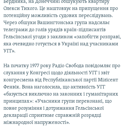
Бердника, на Донеччині обшукують квартиру
Олекси Тихого. Це наштовхує на припущення про
потенційну можливість судових переслідувань.
Через обшуки Вашингтонська група надсилає
телеграми до голів урядів країн-підписантів
Гельсінської угоди з закликом «запобігти розправі,
яка очевидно готується в Україні над учасниками
УГГ».
На початку 1977 року Радіо Свобода повідомляє про
слухання у Конгресі щодо діяльності УГГ і звіт
конгресмена від Республіканської партії Мілісент
Фенвік. Вона наголосила, що активність УГГ
«базується виключно на законних і гуманітарних
принципах»: «Учасники групи переконані, що
повне розуміння і дотримання Гельсінської
декларації сприятиме справжній розрядці
міжнародної напруженості».