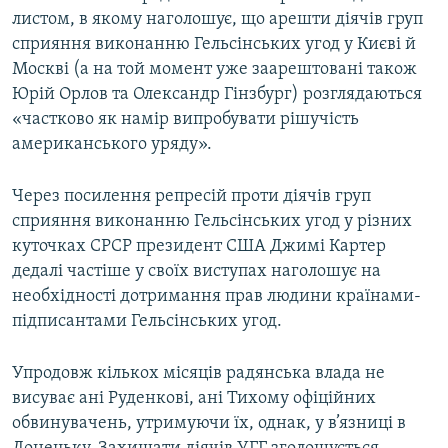
листом, в якому наголошує, що арешти діячів груп
сприяння виконанню Гельсінських угод у Києві й
Москві (а на той момент уже заарештовані також
Юрій Орлов та Олександр Гінзбург) розглядаються
«частково як намір випробувати рішучість
американського уряду».
Через посилення репресій проти діячів груп
сприяння виконанню Гельсінських угод у різних
куточках СРСР президент США Джимі Картер
дедалі частіше у своїх виступах наголошує на
необхідності дотримання прав людини країнами-
підписантами Гельсінських угод.
Упродовж кількох місяців радянська влада не
висуває ані Руденкові, ані Тихому офіційних
обвинувачень, утримуючи їх, однак, у в’язниці в