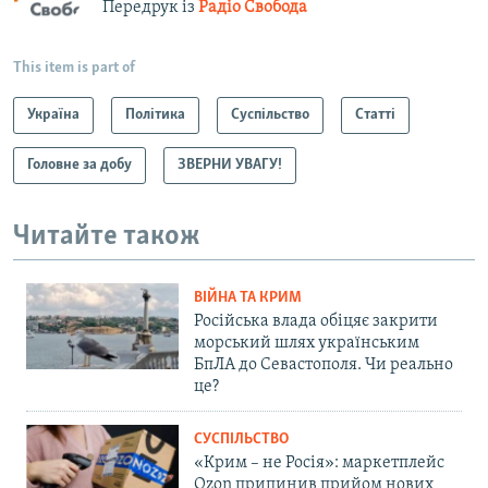
Передрук із
Радіо Свобода
This item is part of
Україна
Політика
Суспільство
Статті
Головне за добу
ЗВЕРНИ УВАГУ!
Читайте також
ВІЙНА ТА КРИМ
Російська влада обіцяє закрити
морський шлях українським
БпЛА до Севастополя. Чи реально
це?
СУСПІЛЬСТВО
«Крим – не Росія»: маркетплейс
Ozon припинив прийом нових