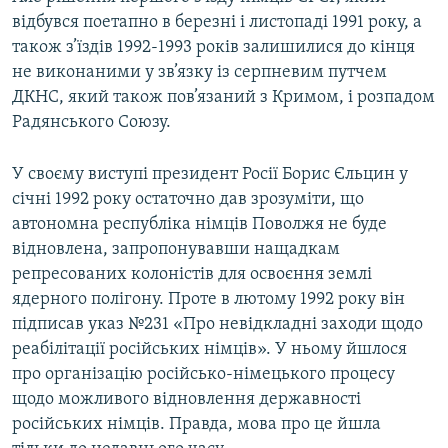
відбувся поетапно в березні і листопаді 1991 року, а
також з’їздів 1992-1993 років залишилися до кінця
не виконаними у зв’язку із серпневим путчем
ДКНС, який також пов’язаний з Кримом, і розпадом
Радянського Союзу.
У своєму виступі президент Росії Борис Єльцин у
січні 1992 року остаточно дав зрозуміти, що
автономна республіка німців Поволжя не буде
відновлена, запропонувавши нащадкам
репресованих колоністів для освоєння землі
ядерного полігону. Проте в лютому 1992 року він
підписав указ №231 «Про невідкладні заходи щодо
реабілітації російських німців». У ньому йшлося
про організацію російсько-німецького процесу
щодо можливого відновлення державності
російських німців. Правда, мова про це йшла