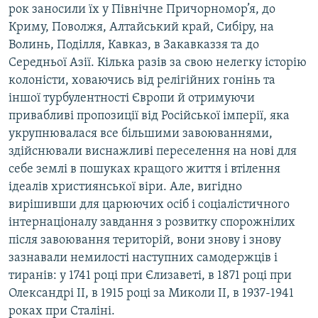
рок заносили їх у Північне Причорномор’я, до
Криму, Поволжя, Алтайський край, Сибіру, на
Волинь, Поділля, Кавказ, в Закавказзя та до
Середньої Азії. Кілька разів за свою нелегку історію
колоністи, ховаючись від релігійних гонінь та
іншої турбулентності Європи й отримуючи
привабливі пропозиції від Російської імперії, яка
укрупнювалася все більшими завоюваннями,
здійснювали виснажливі переселення на нові для
себе землі в пошуках кращого життя і втілення
ідеалів християнської віри. Але, вигідно
вирішивши для царюючих осіб і соціалістичного
інтернаціоналу завдання з розвитку спорожнілих
після завоювання територій, вони знову і знову
зазнавали немилості наступних самодержців і
тиранів: у 1741 році при Єлизаветі, в 1871 році при
Олександрі II, в 1915 році за Миколи II, в 1937-1941
роках при Сталіні.