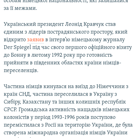
особам німецької національності, які залишалися
за її межами.
Український президент Леонід Кравчук став
єдиним з лідерів пострадянського простору, який
відкрито
заявив
в інтерв’ю німецькому журналу
Der Spiegel під час свого першого офіційного візиту
до Бонну в лютому 1992 року про готовність
прийняти в південних областях країни німців-
переселенців.
Частина німців кинулася на виїзд до Німеччини з
країн СНД, частина переселилася в Україну з
Сибіру, Казахстану та інших колишніх республік
СРСР. Громадська активність нащадків німецьких
колоністів у період 1993-1996 років поступово
перемістилася з Росії на територію України, де була
створена міжнародна організація німців України