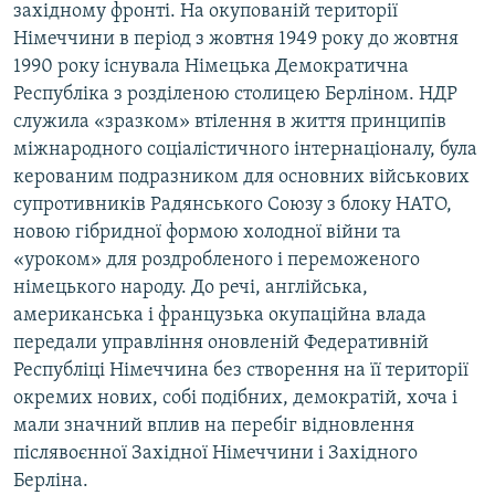
західному фронті. На окупованій території
Німеччини в період з жовтня 1949 року до жовтня
1990 року існувала Німецька Демократична
Республіка з розділеною столицею Берліном. НДР
служила «зразком» втілення в життя принципів
міжнародного соціалістичного інтернаціоналу, була
керованим подразником для основних військових
супротивників Радянського Союзу з блоку НАТО,
новою гібридної формою холодної війни та
«уроком» для роздробленого і переможеного
німецького народу. До речі, англійська,
американська і французька окупаційна влада
передали управління оновленій Федеративній
Республіці Німеччина без створення на її території
окремих нових, собі подібних, демократій, хоча і
мали значний вплив на перебіг відновлення
післявоєнної Західної Німеччини і Західного
Берліна.