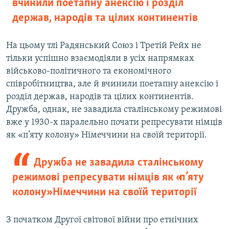
вчинили поетапну анексію і розділ
держав, народів та цілих континентів
На цьому тлі Радянський Союз і Третій Рейх не
тільки успішно взаємодіяли в усіх напрямках
військово-політичного та економічного
співробітництва, але й вчинили поетапну анексію і
розділ держав, народів та цілих континентів.
Дружба, однак, не завадила сталінському режимові
вже у 1930-х паралельно почати репресувати німців
як «п’яту колону» Німеччини на своїй території.
Дружба не завадила сталінському
режимові репресувати німців як «п’яту
колону» Німеччини на своїй території
З початком Другої світової війни про етнічних