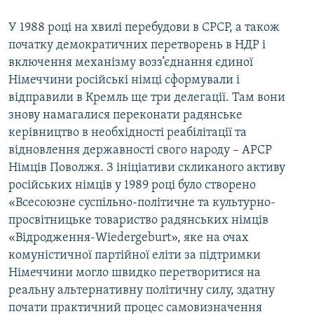
У 1988 році на хвилі перебудови в СРСР, а також
початку демократичних перетворень в НДР і
включення механізму возз’єднання єдиної
Німеччини російські німці сформували і
відправили в Кремль ще три делегації. Там вони
знову намагалися переконати радянське
керівництво в необхідності реабілітації та
відновлення державності свого народу – АРСР
Німців Поволжя. З ініціативи скликаного активу
російських німців у 1989 році було створено
«Всесоюзне суспільно-політичне та культурно-
просвітницьке товариство радянських німців
«Відродження-Wiedergeburt», яке на очах
комуністичної партійної еліти за підтримки
Німеччини могло швидко перетворитися на
реальну альтернативну політичну силу, здатну
почати практичний процес самовизначення