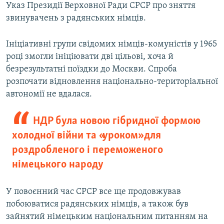
Указ Президії Верховної Ради СРСР про зняття
звинувачень з радянських німців.
Ініціативні групи свідомих німців-комуністів у 1965
році змогли ініціювати дві цільові, хоча й
безрезультатні поїздки до Москви. Спроба
розпочати відновлення національно-територіальної
автономії не вдалася.
НДР була новою гібридної формою
холодної війни та «уроком» для
роздробленого і переможеного
німецького народу
У повоєнний час СРСР все ще продовжував
побоюватися радянських німців, а також був
зайнятий німецьким національним питанням на