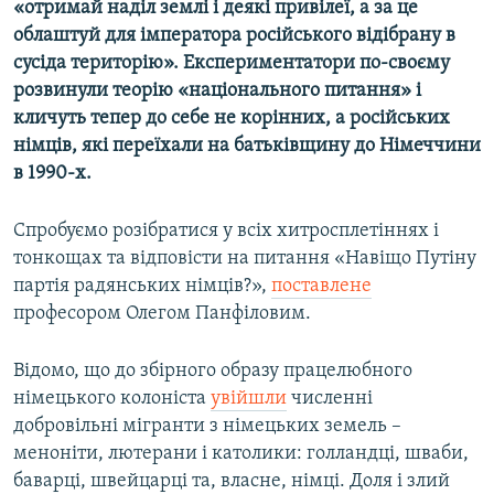
«отримай наділ землі і деякі привілеї, а за це
облаштуй для імператора російського відібрану в
сусіда територію». Експериментатори по-своєму
розвинули теорію «національного питання» і
кличуть тепер до себе не корінних, а російських
німців, які переїхали на батьківщину до Німеччини
в 1990-х.
Спробуємо розібратися у всіх хитросплетіннях і
тонкощах та відповісти на питання «Навіщо Путіну
партія радянських німців?»,
поставлене
професором Олегом Панфіловим.
Відомо, що до збірного образу працелюбного
німецького колоніста
увійшли
численні
добровільні мігранти з німецьких земель –
меноніти, лютерани і католики: голландці, шваби,
баварці, швейцарці та, власне, німці. Доля і злий