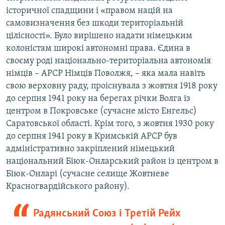
історичної спадщини і «правом націй на
самовизначення без шкоди територіальній
цілісності». Було вирішено надати німецьким
колоністам широкі автономні права. Єдина в
своєму роді національно-територіальна автономія
німців – АРСР Німців Поволжя, – яка мала навіть
свою верховну раду, проіснувала з жовтня 1918 року
до серпня 1941 року на берегах річки Волга із
центром в Покровське (сучасне місто Енгельс)
Саратовської області. Крім того, з жовтня 1930 року
до серпня 1941 року в Кримській АРСР був
адміністративно закріплений німецький
національний Біюк-Онларський район із центром в
Біюк-Онларі (сучасне селище Жовтневе
Красногвардійського району).
Радянський Союз і Третій Рейх