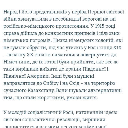
Народ і його представників у період Першої світової
війни звинуватили в пособництві ворогові на тлі
російсько-німецького протистояння. У 1915 році
справа дійшла до конкретних приписів і цільових
німецьких погромів. Низка німецьких колоній, які
не зуміли обрусіти, під час утисків у Росії кінця XIX
– початку XX століть намагалися повернутися до
Німеччини, де їх готові були прийняти, але все ж
таки вирішили виїхати до країни Південної і
Північної Америки. Інші були змушені
направлятися до Сибіру і на Схід – на територію
сучасного Казахстану. Вони шукали альтернативні
тим, що стали жорсткими, умови життя.
У молодій соціалістичній Росії, натхненній ідеєю
світової соціалістичної революції, вирішили
скористатися людським ресурсом німецької