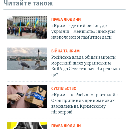
Читайте також
ПРАВА ЛЮДИНИ
«Крим – єдиний регіон, де
українці – меншість»: дискусія
навколо нової пам'ятної дати
ВІЙНА ТА КРИМ
Російська влада обіцяє закрити
морський шлях українським
БпЛА до Севастополя. Чи реально
це?
СУСПІЛЬСТВО
«Крим – не Росія»: маркетплейс
Ozon припинив прийом нових
замовлень на Кримському
півострові
ПРАВА ЛЮДИНИ