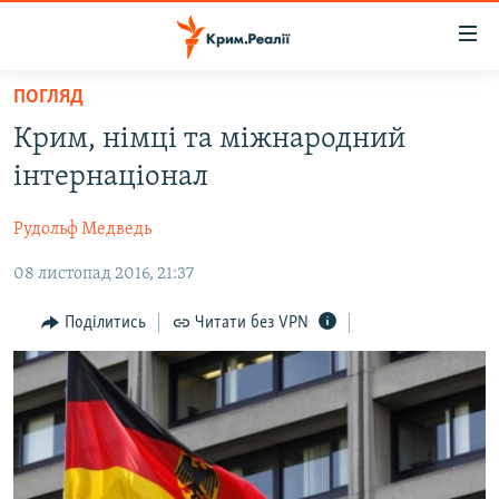
Доступність
посилання
Перейти
ПОГЛЯД
до
НОВИНИ
Крим, німці та міжнародний
основного
ВОДА.КРИМ
матеріалу
інтернаціонал
ВІДЕО ТА ФОТО
Перейти
до
Рудольф Медведь
ПОЛІТИКА
основної
08 листопад 2016, 21:37
БЛОГИ
навігації
Перейти
ПОГЛЯД
Поділитись
Читати без VPN
до
ІНТЕРВ'Ю
пошуку
ВСЕ ЗА ДЕНЬ
СПЕЦПРОЕКТИ
ЯК ОБІЙТИ БЛОКУВАННЯ
ДЕПОРТАЦІЯ