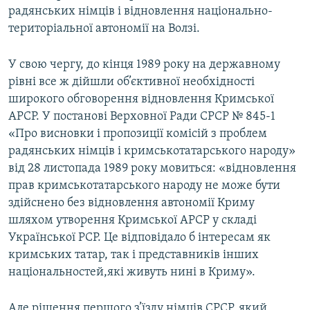
радянських німців і відновлення національно-
територіальної автономії на Волзі.
У свою чергу, до кінця 1989 року на державному
рівні все ж дійшли об’єктивної необхідності
широкого обговорення відновлення Кримської
АРСР. У постанові Верховної Ради СРСР № 845-1
«Про висновки і пропозиції комісій з проблем
радянських німців і кримськотатарського народу»
від 28 листопада 1989 року мовиться: «відновлення
прав кримськотатарського народу не може бути
здійснено без відновлення автономії Криму
шляхом утворення Кримської АРСР у складі
Української РСР. Це відповідало б інтересам як
кримських татар, так і представників інших
національностей,які живуть нині в Криму».
Але рішення першого з’їзду німців СРСР, який