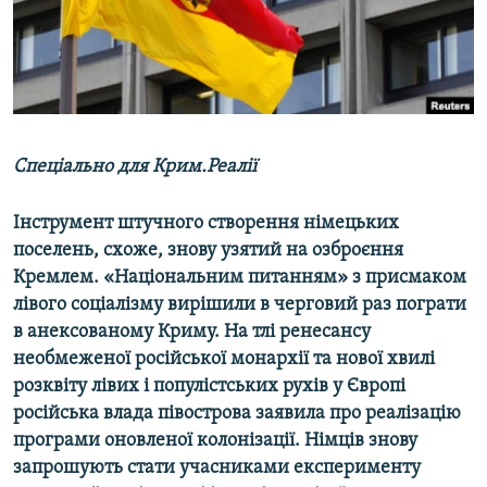
ВІДЕОУРОКИ «ELIFBE»
Русский
СВІДЧЕННЯ ОКУПАЦІЇ
Qırımtatar
УКРАЇНСЬКА ПРОБЛЕМА КРИМУ
ДОЛУЧАЙСЯ!
ІНФОГРАФІКА
Спеціально для Крим.Реалії
Інструмент штучного створення німецьких
Усі сайти RFE/RL
поселень, схоже, знову узятий на озброєння
Кремлем. «Національним питанням» з присмаком
лівого соціалізму вирішили в черговий раз пограти
в анексованому Криму. На тлі ренесансу
необмеженої російської монархії та нової хвилі
розквіту лівих і популістських рухів у Європі
російська влада півострова заявила про реалізацію
програми оновленої колонізації. Німців знову
запрошують стати учасниками експерименту