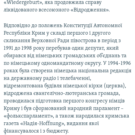
«Wiedergeburt», яка продовжила справу
ліквідованого всесоюзного «Відродження».
Відповідно до положень Конституції Автономної
Республіки Крим у складі першого і другого
скликання Верховної Ради півострова в період з
1991 до 1998 року перебував один депутат, який
обирався від німецьких громадських об’єднань та
по німецькому одномандатному округу. У 1994-1996
роках була створена німецька національна редакція
на державному радіо і телебаченні,
відремонтована будівля німецької кірхи (церква),
відроджена євангелічно-лютеранська громада,
проводилася підготовка першого конгресу німців
Криму і був сформований народний парламент –
«фолькспарламент», а також народилася кримська
газета «Надія-Hoffnung», видання якої
фінансувалося і з бюджету.