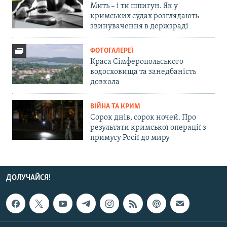
Мить – і ти шпигун. Як у
кримських судах розглядають
звинувачення в держзраді
ФОТОГАЛЕРЕЇ
Краса Сімферопольського
водосховища та занедбаність
довкола
ВІЙНА ТА КРИМ
Сорок днів, сорок ночей. Про
результати кримської операції з
примусу Росії до миру
ДОЛУЧАЙСЯ!