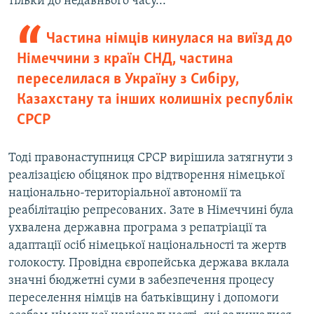
тільки до недавнього часу...
Частина німців кинулася на виїзд до
Німеччини з країн СНД, частина
переселилася в Україну з Сибіру,
Казахстану та інших колишніх республік
СРСР
Тоді правонаступниця СРСР вирішила затягнути з
реалізацією обіцянок про відтворення німецької
національно-територіальної автономії та
реабілітацію репресованих. Зате в Німеччині була
ухвалена державна програма з репатріації та
адаптації осіб німецької національності та жертв
голокосту. Провідна європейська держава вклала
значні бюджетні суми в забезпечення процесу
переселення німців на батьківщину і допомоги