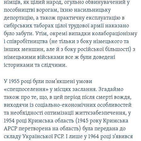
німців, як цілий народ, огульно обвинувачений у
пособництві ворогам, їхню насильницьку
депортацію, а також практичну експлуатацію в
сибірських таборах цілої трудової армії наказано
було забути. Утім, окремі випадки колабораціонізму
і співробітництва (не тільки з боку німецького та
інших меншин, але й з боку російської більшості) з
німецькими військами все ж були доведені
істориками та слідчими.
У 1955 році були пом’якшені умови
«спецпоселення» у місцях заслання. Згадаймо
також про те, що, в цей період після смерті вождя,
виходячи із соціально-економічних особливостей
та необхідності оптимізації життєзабезпечення, у
1954 році Кримська область (1945 року Кримська
АРСР перетворена на область) була передана до
складу Української РСР. І лише у 1964 році з’явився