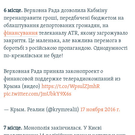
6 місце.
Верховна Рада дозволила Кабміну
перенаправити гроші, передбачені бюджетом на
облаштування депортованих громадян, на
фінансування
телеканалу ATR, якому загрожувало
закриття. Це маленька, але важлива перемога в
боротьбі з російською пропагандою. Однодумності
по-кремлівськи не буде!
Верховная Рада приняла законопроект о
финансовой поддержке телерадиокомпаний из
Крыма (видео)
https://t.co/WpsulZJmhR
pic.twitter.com/JmUbkY9X6s
— Крым. Реалии (@krymrealii)
17 ноября 2016 г.
7 місце.
Монополія закінчилася. У Києві