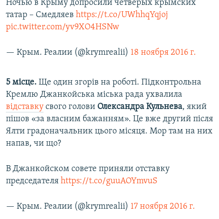
Ночью в Крыму допросили четверых крымских
татар – Смедляев
https://t.co/UWhhqYqjoj
pic.twitter.com/yv9XO4HSNw
— Крым. Реалии (@krymrealii)
18 ноября 2016 г.
5 місце.
Ще один згорів на роботі. Підконтрольна
Кремлю Джанкойська міська рада ухвалила
відставку
свого голови
Олександра Кульнева
, який
пішов «за власним бажанням». Це вже другий після
Ялти градоначальник цього місяця. Мор там на них
напав, чи що?
В Джанкойском совете приняли отставку
председателя
https://t.co/guuAOYmvuS
— Крым. Реалии (@krymrealii)
17 ноября 2016 г.