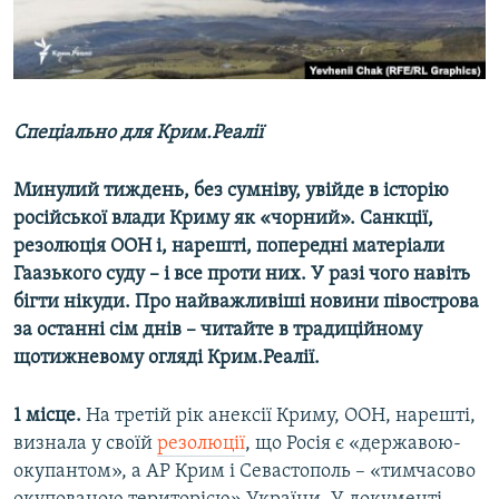
ВІДЕОУРОКИ «ELIFBE»
Русский
СВІДЧЕННЯ ОКУПАЦІЇ
Qırımtatar
УКРАЇНСЬКА ПРОБЛЕМА КРИМУ
Спеціально для Крим.Реалії
ДОЛУЧАЙСЯ!
ІНФОГРАФІКА
Минулий тиждень, без сумніву, увійде в історію
російської влади Криму як «чорний». Санкції,
Усі сайти RFE/RL
резолюція ООН і, нарешті, попередні матеріали
Гаазького суду – і все проти них. У разі чого навіть
бігти нікуди. Про найважливіші новини півострова
за останні сім днів – читайте в традиційному
щотижневому огляді Крим.Реалії.
1 місце.
На третій рік анексії Криму, ООН, нарешті,
визнала у своїй
резолюції
, що Росія є «державою-
окупантом», а АР Крим і Севастополь – «тимчасово