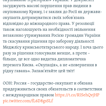
окупованою територією» України. У документі
засуджують масові порушення прав людини в
окупованому Криму, і є заклик до Росії як держави-
окупанта дотримуватися своїх зобов'язань
відповідно до міжнародного права. У резолюції
також наголошують на необхідності звільнення
незаконно утримуваних Росією громадян України
та скасування рішення про заборону діяльності
Меджлісу кримськотатарського народу. І хоча цього
разу за рішення голосували менше, а проти –
більше, це все одно видатна дипломатична
перемога Києва. «Окупація», а не «повернення в
рідну гавань». Запам'ятайте цей твіт!
ООН: Россия – государство-оккупант и обязана
придерживаться своих обязательств в соответствии
с международным правом
https://t.co/RISehQvjHP
pic.twitter.com/fL6D8gsSLf