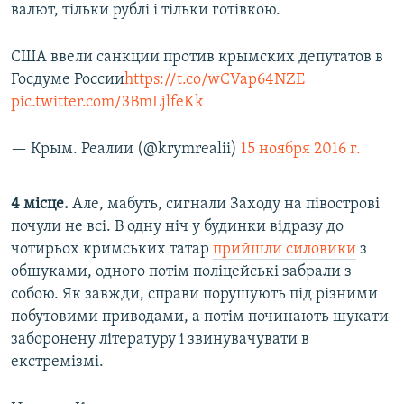
валют, тільки рублі і тільки готівкою.
США ввели санкции против крымских депутатов в
Госдуме России
https://t.co/wCVap64NZE
pic.twitter.com/3BmLjlfeKk
— Крым. Реалии (@krymrealii)
15 ноября 2016 г.
4 місце.
Але, мабуть, сигнали Заходу на півострові
почули не всі. В одну ніч у будинки відразу до
чотирьох кримських татар
прийшли силовики
з
обшуками, одного потім поліцейські забрали з
собою. Як завжди, справи порушують під різними
побутовими приводами, а потім починають шукати
заборонену літературу і звинувачувати в
екстремізмі.