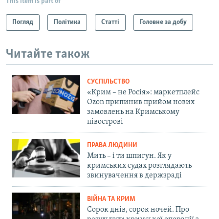
This item is part of
Погляд
Політика
Статті
Головне за добу
Читайте також
СУСПІЛЬСТВО
«Крим – не Росія»: маркетплейс
Ozon припинив прийом нових
замовлень на Кримському
півострові
ПРАВА ЛЮДИНИ
Мить – і ти шпигун. Як у
кримських судах розглядають
звинувачення в держзраді
ВІЙНА ТА КРИМ
Сорок днів, сорок ночей. Про