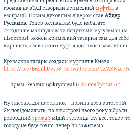
представники 14 релігійних кримськотатарських
громад на з'їзді створили кримський
муфтіят
в
еміграції. Новим духовним лідером став
Айдер
Рустамов
. Тепер окупантам буде набагато
складніше маніпулювати почуттями мусульман на
півострові: кожен кримський татарин сам для себе
вирішить, слова якого муфтія для нього важливіші.
Крымские татары создали муфтият в Киеве
https://t.co/BrzmhUvyo8
pic.twitter.com/CzMKNzcpPc
— Крым. Реалии (@krymrealii)
20 ноября 2016 г.
Ну і як завжди наостанок – новина поза категорій.
Як повідомляють, на півострові цього року зібрали
рекордний
урожай
мідій і устриць. Ну все, тепер-то
голоду не буде точно, тепер-то заживемо!