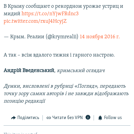
В Крыму сообщают о рекордном урожае устриц и
мидий
https://t.co/nYjwFRdnc3
pic.twitter.com/rxuJ4HcyjZ
— Крым. Реалии (@krymrealii)
14 ноября 2016 г.
А так – всім вдалого тижня і гарного настрою.
Андрій Введенський
,
кримський оглядач
Думки, висловлені в рубриці «Погляд», передають
точку зору самих авторів і не завжди відображають
позицію редакції
Поділитись
Читати без VPN
Follow us