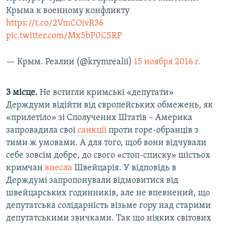
Крыма к военному конфликту
https://t.co/2VmCOivR36
pic.twitter.com/Mx5bP0CSRP
— Крым. Реалии (@krymrealii)
15 ноября 2016 г.
3 місце.
Не встигли кримські «депутати»
Держдуми відійти від європейських обмежень, як
«прилетіло» зі Сполучених Штатів – Америка
запровадила свої
санкції
проти горе-обранців з
тими ж умовами. А для того, щоб вони відчували
себе зовсім добре, до свого «стоп-списку» шістьох
кримчан
внесла
Швейцарія. У відповідь в
Держдумі запропонували відмовитися від
швейцарських годинників, але не впевнений, що
депутатська солідарність візьме гору над старими
депутатськими звичками. Так що ніяких світових