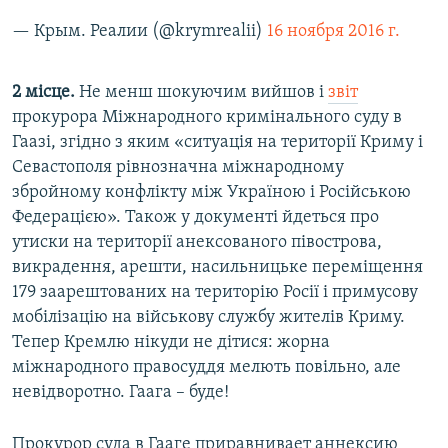
— Крым. Реалии (@krymrealii)
16 ноября 2016 г.
2 місце.
Не менш шокуючим вийшов і
звіт
прокурора Міжнародного кримінального суду в
Гаазі, згідно з яким «ситуація на території Криму і
Севастополя рівнозначна міжнародному
збройному конфлікту між Україною і Російською
Федерацією». Також у документі йдеться про
утиски на території анексованого півострова,
викрадення, арешти, насильницьке переміщення
179 заарештованих на територію Росії і примусову
мобілізацію на військову службу жителів Криму.
Тепер Кремлю нікуди не дітися: жорна
міжнародного правосуддя мелють повільно, але
невідворотно. Гаага – буде!
Прокурор суда в Гааге приравнивает аннексию