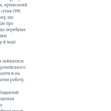
ям, кримський
січня 1991
аку, що
ію про
 що перебуває
івлі
у й інші
в займатися
вропейського
життя й на
атив роботу.
 Подьячий
міщення
ро