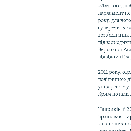
«Для того, щ
парламент не
року, для чог
суперечить в
возз'єднання 
під юрисдикці
Верховної Рад
підвідомчі їм
2011 року, о
політичною д
університету.
Крим почали 
Наприкінці 2
працював ста
вакантних пос