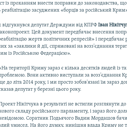
т із проханням внести поправки до законодавства, що
 реабілітацію засуджених «борців за російський Крим»
к відгукнувся депутат Держдуми від КПРФ
Іван Нікітчу
законопроект. Цей документ передбачає внесення попр
еабілітацію жертв політичних репресій» і передбачає 
них за «заклики й дії, спрямовані на возз'єднання тери
им із Російською Федерацією».
«На території Криму зараз є кілька десятків людей із т
проблемою. Вони активно виступали за возз'єднання К
ще до літа 2014 року, і ми просто зобов'язані їм зараз д
сказав депутат у березні цього року.
Проект Нікітчука в результаті не встигли розглянути д
нового складу російського парламенту, і зараз його до
невідомою. Соратник Подьячого Вадим Мордашов бачи
злий умисел. На його думку, нинішня влада Криму не т