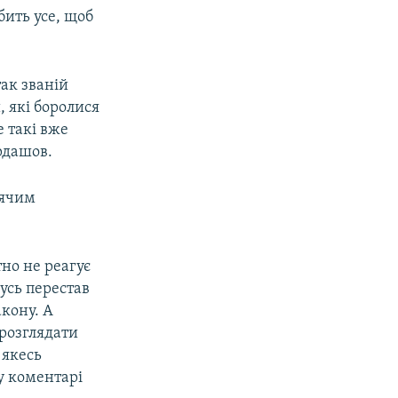
бить усе, щоб
так званій
 які боролися
е такі вже
рдашов.
ьячим
но не реагує
мусь перестав
акону. А
 розглядати
 якесь
у коментарі