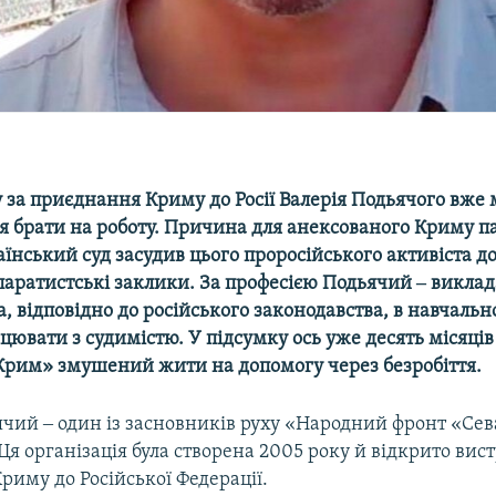
 за приєднання Криму до Росії Валерія Подьячого вже
я брати на роботу. Причина для анексованого Криму п
аїнський суд засудив цього проросійського активіста д
паратистські заклики. За професією Подьячий ‒ викла
, відповідно до російського законодавства, в навчальн
ювати з судимістю. У підсумку ось уже десять місяців
Крим» змушений жити на допомогу через безробіття.
ячий ‒ один із засновників руху «Народний фронт «Сев
Ця організація була створена 2005 року й відкрито вист
иму до Російської Федерації.