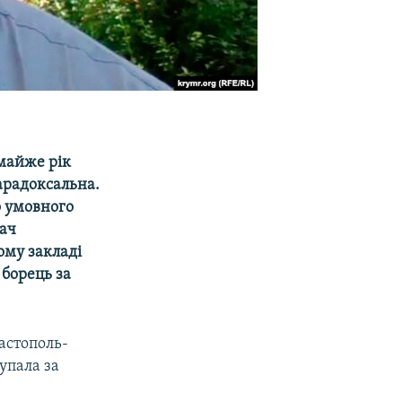
 майже рік
арадоксальна.
о умовного
дач
ому закладі
 борець за
астополь-
упала за