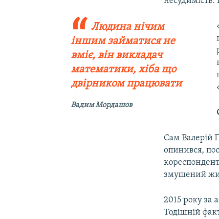
несудимість. 
Людина нічим
іншим займатися не
вміє, він викладач
математики, хіба що
двірником працювати
Вадим Мордашов
Сам Валерій 
опинився, пос
кореспонден
змушений жит
2015 року за 
Тодішній фак