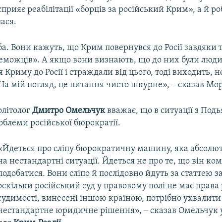
сприяє реабілітації «борців за російський Крим», а й ро
лася.
ба. Вони кажуть, що Крим повернувся до Росії завдяки 
еможців». А якщо вони визнають, що до них були люди,
 Криму до Росії і страждали від цього, тоді виходить, н
 На мій погляд, це питання чисто шкурне», ‒ сказав Мо
літолог
Дмитро Омельчук
вважає, що в ситуації з Под
блеми російської бюрократії.
«Йдеться про сліпу бюрократичну машину, яка абсолют
на нестандартні ситуації. Йдеться не про те, що він ко
подобатися. Вони сліпо й послідовно йдуть за статтею з
оскільки російський суд у правовому полі не має права
судимості, винесені іншою країною, потрібно ухвалити
нестандартне юридичне рішення», ‒ сказав Омельчук 