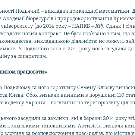
льності Подьячий ‒ викладач прикладної математики. Д
в Академії біоресурсів і природокористування Кримсь
 університету (до 2014 року ‒ НАПКБ ‒
КР
). Однак 1 січ
кладати новий контракт. Це було пов'язано з тим, що в
законодавства, викладацькою діяльністю не можуть за
имість. У Подьячого вона є. 2011 року його засудили до
міну за сепаратизм.
рником працювати»
ю Подьячому та його соратнику Семену Клюєву виноси
суд Києва. Обох визнали винними в порушенні 110 стат
 кодексу України ‒ посягання на територіальну цілісн
ячого засудили за заклики, які в березні 2014 року вті
ими кримськими чиновниками. Активіста визнали вин
 злочину за розповсюдження прес-релізу, що містив у 