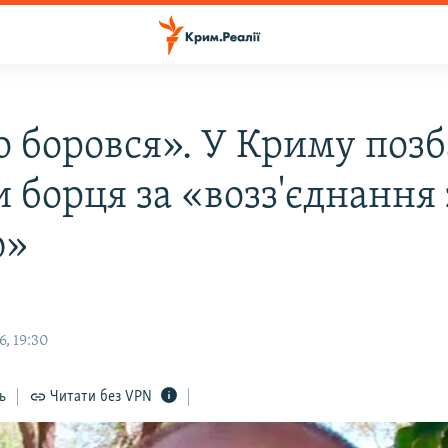
о боровся». У Криму поз
 борця за «возз'єднання 
ю»
, 19:30
ь
Читати без VPN