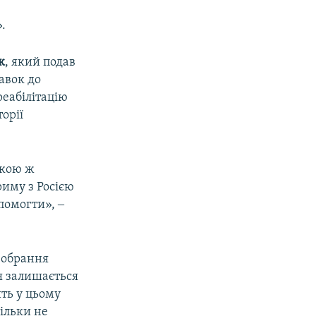
.
к
, який подав
авок до
реабілітацію
торії
акою ж
риму з Росією
опомогти», ‒
о обрання
ля залишається
ть у цьому
ільки не