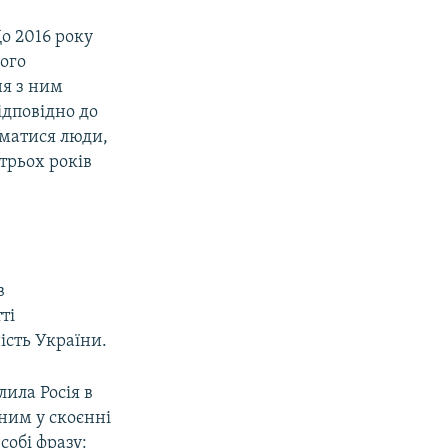
о 2016 року
кого
ня з ним
ідповідно до
йматися люди,
 трьох років
в
ті
ість України.
лила Росія в
ним у скоєнні
собі фразу: