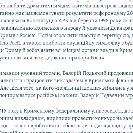
об запобігти драматичним для жителів півострова поді
гайно має імплементувати результати референдуму 20 
о скасувати Конституцію АРК від березня 1998 року як т
олевиявленню кримського народу й ухвалити Декларац
Криму з Росією. Потім оголосити півострів територією,
єю Росії, а також прибрати окупаційну символіку з буд
и Криму й зобов'язати всі місцеві органи влади в Крим
 установи вивісити державні прапори Росії».
тримавши умовний термін, Валерій Подьячий продовжи
іяльністю і працювати викладачем у Кримській філії Є
 Але після того, як його «політичні ідеали» втілились у 
поширюватися російські закони, Валерій Подьячий втр
015 року в Кримському федеральному університеті, де
ршим викладачем, вирішили провести конкурс на за
ад. І всіх співробітників зобов'язали надати довідку п