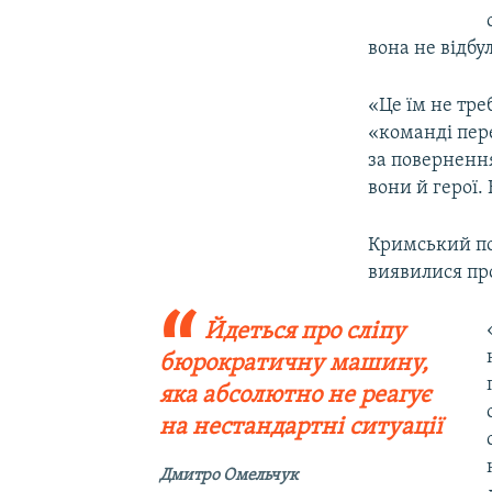
вона не відбу
«Це їм не тре
«команді пер
за повернення
вони й герої.
Кримський по
виявилися про
Йдеться про сліпу
бюрократичну машину,
яка абсолютно не реагує
на нестандартні ситуації
Дмитро Омельчук