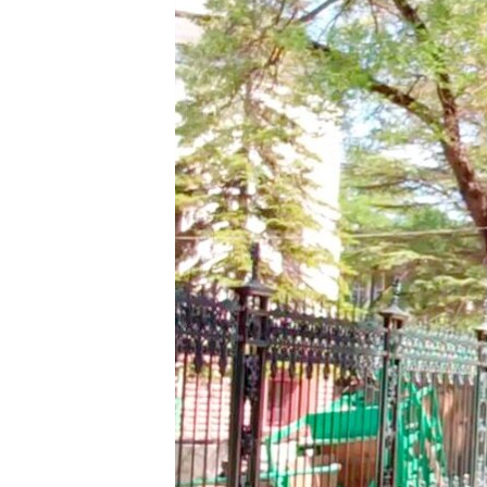
ВІДЕОУРОКИ «ELIFBE»
СВІДЧЕННЯ ОКУПАЦІЇ
УКРАЇНСЬКА ПРОБЛЕМА КРИМУ
ІНФОГРАФІКА