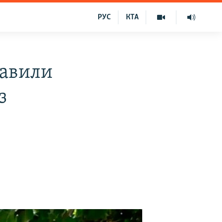
РУС
КТА
бавили
з