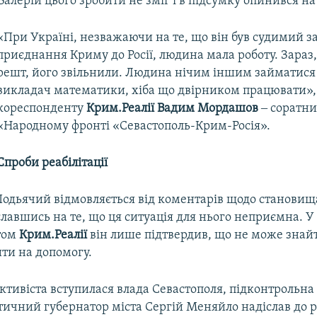
Валерій цього зробити не зміг і в підсумку опинився на 
«При Україні, незважаючи на те, що він був судимий з
приєднання Криму до Росії, людина мала роботу. Зараз,
решт, його звільнили. Людина нічим іншим займатися н
викладач математики, хіба що двірником працювати», 
кореспонденту
Крим.Реалії
Вадим Мордашов
‒ соратни
«Народному фронті «Севастополь-Крим-Росія».
Спроби реабілітації
Подьячий відмовляється від коментарів щодо становища
лавшись на те, що ця ситуація для нього неприємна. У б
том
Крим.Реалії
він лише підтвердив, що не може знайт
и на допомогу.
активіста вступилася влада Севастополя, підконтрольна Р
тичний губернатор міста Сергій Меняйло надіслав до р