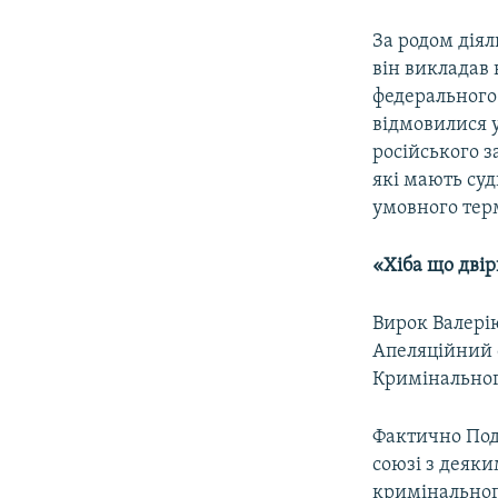
За родом дія
він викладав 
федерального
відмовилися у
російського 
які мають суд
умовного тер
«Хіба що дві
Вирок Валері
Апеляційний 
Кримінального
Фактично Подь
союзі з деяк
кримінального