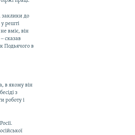
біржі праці.
а заклики до
 у решті
е вміє, він
‒ сказав
к Подьячого в
, в якому він
есіді з
и роботу і
осії.
осійської