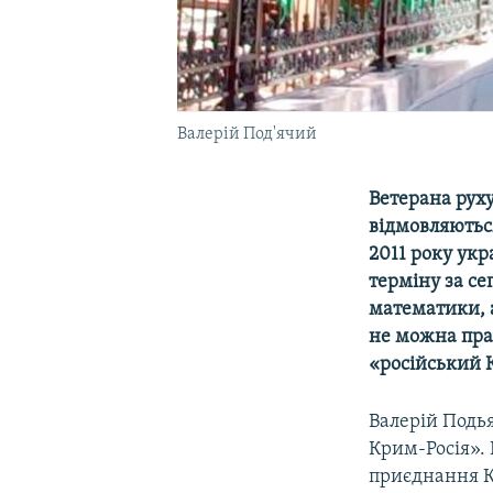
Валерій Под'ячий
Ветерана руху
відмовляютьс
2011 року укр
терміну за се
математики, а
не можна прац
«російський 
Валерій Подь
Крим-Росія». 
приєднання Кр