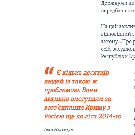
Держдуми лис
передбачають
На цей закли
відповідний 
закону «Про р
осіб, засудже
Республіки Кр
Є кілька десятків
людей із такою ж
проблемою. Вони
активно виступали за
возз'єднання Криму з
Росією ще до літа 2014-го
Іван Нікітчук