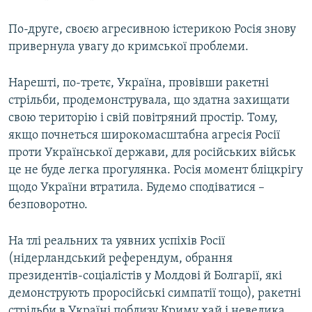
По-друге, своєю агресивною істерикою Росія знову
привернула увагу до кримської проблеми.
Нарешті, по-третє, Україна, провівши ракетні
стрільби, продемонструвала, що здатна захищати
свою територію і свій повітряний простір. Тому,
якщо почнеться широкомасштабна агресія Росії
проти Української держави, для російських військ
це не буде легка прогулянка. Росія момент бліцкрігу
щодо України втратила. Будемо сподіватися –
безповоротно.
На тлі реальних та уявних успіхів Росії
(нідерландський референдум, обрання
президентів-соціалістів у Молдові й Болгарії, які
демонструють проросійські симпатії тощо), ракетні
стрільби в Україні поблизу Криму хай і невелика,