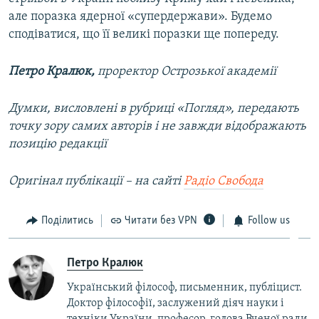
але поразка ядерної «супердержави». Будемо
сподіватися, що її великі поразки ще попереду.
Петро Кралюк,
проректор Острозької академії
Думки, висловлені в рубриці «Погляд», передають
точку зору самих авторів і не завжди відображають
позицію редакції
Оригінал публікації – на сайті
Радіо Свобода
Поділитись
Читати без VPN
Follow us
Петро Кралюк
Український філософ, письменник, публіцист.
Доктор філософії, заслужений діяч науки і
техніки України, професор,​ голова Вченої ради