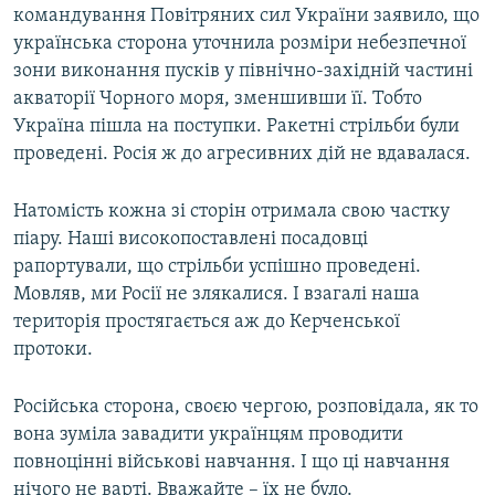
командування Повітряних сил України заявило, що
українська сторона уточнила розміри небезпечної
зони виконання пусків у північно-західній частині
акваторії Чорного моря, зменшивши її. Тобто
Україна пішла на поступки. Ракетні стрільби були
проведені. Росія ж до агресивних дій не вдавалася.
Натомість кожна зі сторін отримала свою частку
піару. Наші високопоставлені посадовці
рапортували, що стрільби успішно проведені.
Мовляв, ми Росії не злякалися. І взагалі наша
територія простягається аж до Керченської
протоки.
Російська сторона, своєю чергою, розповідала, як то
вона зуміла завадити українцям проводити
повноцінні військові навчання. І що ці навчання
нічого не варті. Вважайте – їх не було.