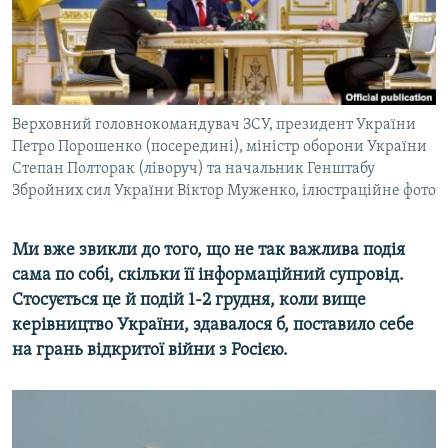
ВІДЕОУРОКИ «ELIFBE»
Русский
СВІДЧЕННЯ ОКУПАЦІЇ
Qırımtatar
УКРАЇНСЬКА ПРОБЛЕМА КРИМУ
ДОЛУЧАЙСЯ!
Верховний головнокомандувач ЗСУ, президент України
ІНФОГРАФІКА
Петро Порошенко (посередині), міністр оборони України
Степан Полторак (ліворуч) та начальник Генштабу
Збройних сил України Віктор Муженко, ілюстраційне фото
Усі сайти RFE/RL
Ми вже звикли до того, що не так важлива подія
сама по собі, скільки її інформаційний супровід.
Стосується це й подій 1-2 грудня, коли вище
керівництво України, здавалося б, поставило себе
на грань відкритої війни з Росією.