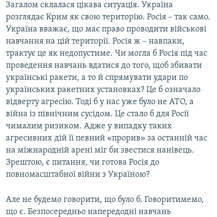
Загалом склалася цікава ситуація. Україна
розглядає Крим як свою територію. Росія – так само.
Україна вважає, що має право проводити військові
навчання на цій території. Росія ж – навпаки,
трактує це як недопустиме. Чи могла б Росія під час
проведення навчань вдатися до того, щоб збивати
українські ракети, а то й спрямувати удари по
українських ракетних установках? Це б означало
відверту агресію. Тоді б у нас уже було не АТО, а
війна із північним сусідом. Це стало б для Росії
чималим ризиком. Адже у випадку таких
агресивних дій її певний «прорив» за останній час
на міжнародній арені міг би звестися нанівець.
Зрештою, є питання, чи готова Росія до
повномасштабної війни з Україною?
Але не будемо говорити, що було б. Говоритимемо,
що є. Безпосередньо напередодні навчань