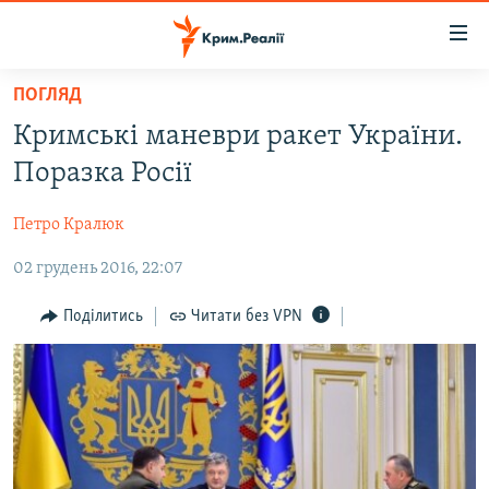
Доступність
посилання
Перейти
ПОГЛЯД
до
НОВИНИ
Кримські маневри ракет України.
основного
ВОДА.КРИМ
матеріалу
Поразка Росії
ВІДЕО ТА ФОТО
Перейти
до
Петро Кралюк
ПОЛІТИКА
основної
02 грудень 2016, 22:07
БЛОГИ
навігації
Перейти
ПОГЛЯД
Поділитись
Читати без VPN
до
ІНТЕРВ'Ю
пошуку
ВСЕ ЗА ДЕНЬ
СПЕЦПРОЕКТИ
ЯК ОБІЙТИ БЛОКУВАННЯ
ДЕПОРТАЦІЯ