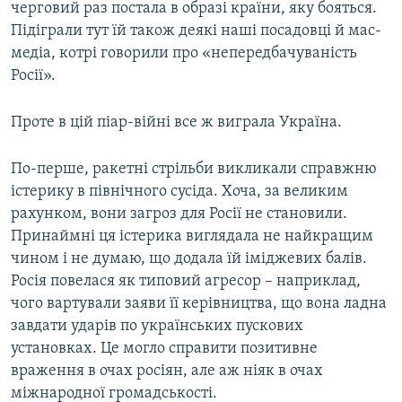
черговий раз постала в образі країни, яку бояться.
Підіграли тут їй також деякі наші посадовці й мас-
медіа, котрі говорили про «непередбачуваність
Росії».
Проте в цій піар-війні все ж виграла Україна.
По-перше, ракетні стрільби викликали справжню
істерику в північного сусіда. Хоча, за великим
рахунком, вони загроз для Росії не становили.
Принаймні ця істерика виглядала не найкращим
чином і не думаю, що додала їй іміджевих балів.
Росія повелася як типовий агресор – наприклад,
чого вартували заяви її керівництва, що вона ладна
завдати ударів по українських пускових
установках. Це могло справити позитивне
враження в очах росіян, але аж ніяк в очах
міжнародної громадськості.