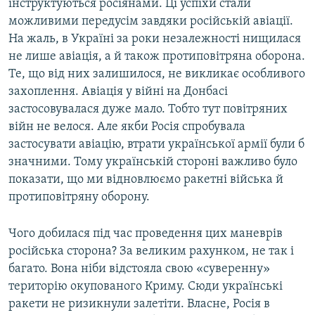
інструктуються росіянами. Ці успіхи стали
можливими передусім завдяки російській авіації.
На жаль, в Україні за роки незалежності нищилася
не лише авіація, а й також протиповітряна оборона.
Те, що від них залишилося, не викликає особливого
захоплення. Авіація у війні на Донбасі
застосовувалася дуже мало. Тобто тут повітряних
війн не велося. Але якби Росія спробувала
застосувати авіацію, втрати української армії були б
значними. Тому українській стороні важливо було
показати, що ми відновлюємо ракетні війська й
протиповітряну оборону.
Чого добилася під час проведення цих маневрів
російська сторона? За великим рахунком, не так і
багато. Вона ніби відстояла свою «суверенну»
територію окупованого Криму. Сюди українські
ракети не ризикнули залетіти. Власне, Росія в