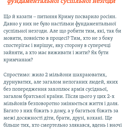
фундаментальної суспільної незгоди
Що й казати ‒ питання Криму посварило росіян.
Давно у них не було настільки фундаментальної
суспільної незгоди. Але що робити тим, які, так би
мовити, повністю в процесі? Тим, хто не з боку
спостерігає і вирішує, яку сторону в суперечці
зайняти, а хто має виживати і жити? Як бути
кримчанам?
Спростимо: жило 2 мільйони шахраюватих,
дурнуватих, але загалом непоганих людей, яких
без попередження захоплює армія сусідньої,
загалом братської країни. Після цього у цих 2-х
мільйонів безповоротно змінюється життя і доля.
Багато з них біжать з дому, а у багатьох біжать за
межі досяжності діти, брати, друзі, кохані. Ще
більше тих, хто смертельно злякався, вдень і вночі