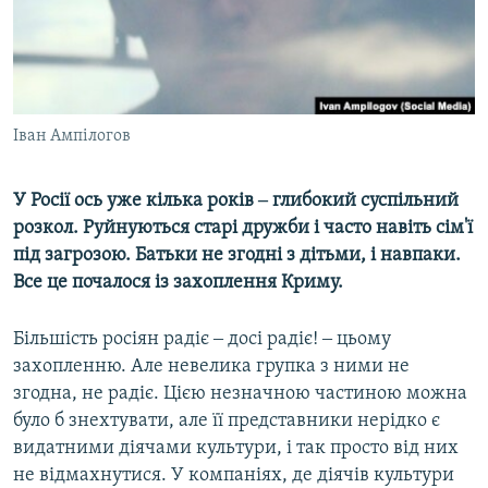
ВІДЕОУРОКИ «ELIFBE»
Русский
СВІДЧЕННЯ ОКУПАЦІЇ
Qırımtatar
УКРАЇНСЬКА ПРОБЛЕМА КРИМУ
ДОЛУЧАЙСЯ!
Іван Ампілогов
ІНФОГРАФІКА
У Росії ось уже кілька років ‒ глибокий суспільний
розкол. Руйнуються старі дружби і часто навіть сім'ї
Усі сайти RFE/RL
під загрозою. Батьки не згодні з дітьми, і навпаки.
Все це почалося із захоплення Криму.
Більшість росіян радіє ‒ досі радіє! ‒ цьому
захопленню. Але невелика групка з ними не
згодна, не радіє. Цією незначною частиною можна
було б знехтувати, але її представники нерідко є
видатними діячами культури, і так просто від них
не відмахнутися. У компаніях, де діячів культури