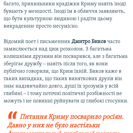
багато, прихильники крадіжки Криму навіть іноді
бувають у меншості. Іноді їм в обличчя заявляють,
що бути культурною людиною і радіти цьому
викраденню просто несумісно.
Відомий поет і письменник
Дмитро Биков
часто
замислюється над цим розколом. З багатьма
колишніми друзями він посварився, але з багатьма
зберігає дружбу ‒ навіть після того, як вони
публічно говорили, що Крим їхній. Биков каже в
таких випадках, що таких виняткових друзів він
знає надзвичайно довго, душі їх зрозумів у всій
глибині ‒ і тому поточні політичні розбіжності не
можуть і не повинні руйнувати ці глибокі стосунки.
Питання Криму посварило росіян.
Давно у них не було настільки