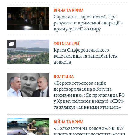
ВІЙНА ТА КРИМ
Сорок днів, сорок ночей. Про
результати кримської операції з
примусу Росії до миру
ФОТОГАЛЕРЕЇ
Краса Сімферопольського
водосховища та занедбаність
довкола
ПОЛІТИКА
«Короткострокова акція
перетворилася на війну на
виснаження»: Як пропаганда РФ
у Криму пояснює невдачі «СВО»
та залякує «мінними атаками»
ВІЙНА ТА КРИМ
«Полювання на колони». Як ЗСУ
ріжуть військову логістику Росії в