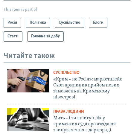
This item is part of
Росія
Політика
Суспільство
Блоги
Статті
Головне за добу
Читайте також
СУСПІЛЬСТВО
«Крим – не Росія»: маркетплейс
Ozon припинив прийом нових
замовлень на Кримському
півострові
ПРАВА ЛЮДИНИ
Мить – і ти шпигун. Як у
кримських судах розглядають
звинувачення в держзраді