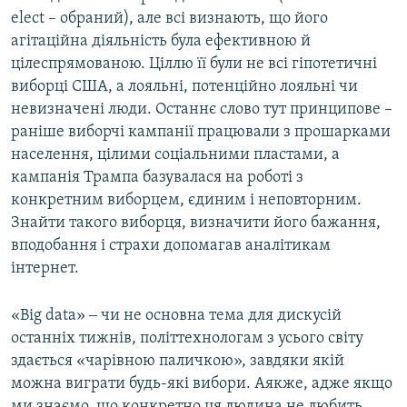
elect – обраний), але всі визнають, що його
агітаційна діяльність була ефективною й
цілеспрямованою. Ціллю її були не всі гіпотетичні
виборці США, а лояльні, потенційно лояльні чи
невизначені люди. Останнє слово тут принципове –
раніше виборчі кампанії працювали з прошарками
населення, цілими соціальними пластами, а
кампанія Трампа базувалася на роботі з
конкретним виборцем, єдиним і неповторним.
Знайти такого виборця, визначити його бажання,
вподобання і страхи допомагав аналітикам
інтернет.
«Big data» ‒ чи не основна тема для дискусій
останніх тижнів, політтехнологам з усього світу
здається «чарівною паличкою», завдяки якій
можна виграти будь-які вибори. Аякже, адже якщо
ми знаємо, що конкретно ця людина не любить