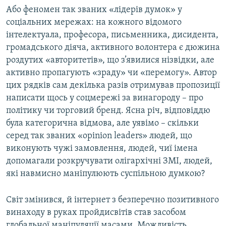
Або феномен так званих «лідерів думок» у
соціальних мережах: на кожного відомого
інтелектуала, професора, письменника, дисидента,
громадського діяча, активного волонтера є дюжина
роздутих «авторитетів», що з’явилися нізвідки, але
активно пропагують «зраду» чи «перемогу». Автор
цих рядків сам декілька разів отримував пропозиції
написати щось у соцмережі за винагороду – про
політику чи торговий бренд. Ясна річ, відповіддю
була категорична відмова, але уявімо – скільки
серед так званих «opinion leaders» людей, що
виконують чужі замовлення, людей, чиї імена
допомагали розкручувати олігархічні ЗМІ, людей,
які навмисно маніпулюють суспільною думкою?
Світ змінився, й інтернет з безперечно позитивного
винаходу в руках пройдисвітів став засобом
глобальної маніпуляції масами. Можливість