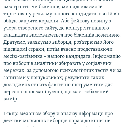
іммігрантів чи біженців, ми надсилаємо їй
таргетовану рекламу нашого кандидата, в якій він
обіцяє закрити кордони. Або фейкову новину з
учора створеного сайту, де конкурент нашого
кандидата висловлюється про біженців позитивно.
Дратуємо, залякуємо виборця, роз’ятрюємо його
підсвідомі страхи, потім вчасно представляючи
месію-рятівника – нашого кандидата. Інформацію
про виборців аналітики збирають у соціальних
мережах, за допомогою психологічних тестів чи за
запитами у пошуковиках; результати таких
досліджень стають фактично інструментом для
персональної маніпуляції, що має глобальний
вимір.
І якщо механізм збору й аналізу інформації про
десятки мільйонів виборців наразі до кінця не