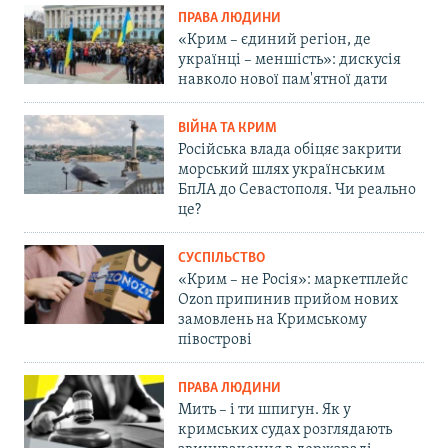
ПРАВА ЛЮДИНИ
«Крим – єдиний регіон, де
українці – меншість»: дискусія
навколо нової пам'ятної дати
ВІЙНА ТА КРИМ
Російська влада обіцяє закрити
морський шлях українським
БпЛА до Севастополя. Чи реально
це?
СУСПІЛЬСТВО
«Крим – не Росія»: маркетплейс
Ozon припинив прийом нових
замовлень на Кримському
півострові
ПРАВА ЛЮДИНИ
Мить – і ти шпигун. Як у
кримських судах розглядають