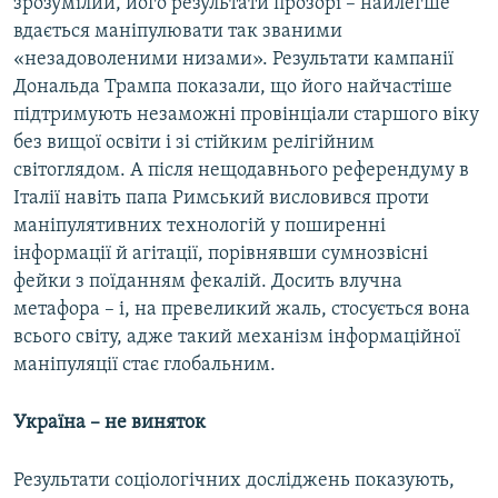
зрозумілий, його результати прозорі – найлегше
вдається маніпулювати так званими
«незадоволеними низами». Результати кампанії
Дональда Трампа показали, що його найчастіше
підтримують незаможні провінціали старшого віку
без вищої освіти і зі стійким релігійним
світоглядом. А після нещодавнього референдуму в
Італії навіть папа Римський висловився проти
маніпулятивних технологій у поширенні
інформації й агітації, порівнявши сумнозвісні
фейки з поїданням фекалій. Досить влучна
метафора – і, на превеликий жаль, стосується вона
всього світу, адже такий механізм інформаційної
маніпуляції стає глобальним.
Україна – не виняток
Результати соціологічних досліджень показують,