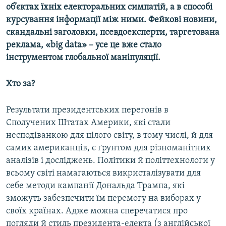
об’єктах їхніх електоральних симпатій, а в способі
курсування інформації між ними. Фейкові новини,
скандальні заголовки, псевдоексперти, таргетована
реклама, «big data» – усе це вже стало
інструментом глобальної маніпуляції.
Хто за?
Результати президентських перегонів в
Сполучених Штатах Америки, які стали
несподіванкою для цілого світу, в тому числі, й для
самих американців, є ґрунтом для різноманітних
аналізів і досліджень. Політики й політтехнологи у
всьому світі намагаються викристалізувати для
себе методи кампанії Дональда Трампа, які
зможуть забезпечити їм перемогу на виборах у
своїх країнах. Адже можна сперечатися про
погляди й стиль президента-електа (з англійської