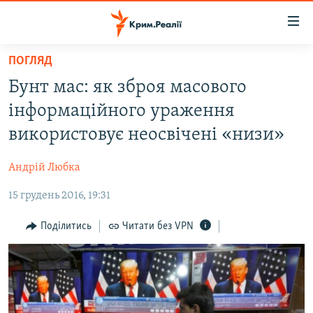
Доступність
посилання
Перейти
ПОГЛЯД
до
НОВИНИ
Бунт мас: як зброя масового
основного
ВОДА.КРИМ
матеріалу
інформаційного ураження
ВІДЕО ТА ФОТО
Перейти
використовує неосвічені «низи»
до
ПОЛІТИКА
основної
Андрій Любка
БЛОГИ
навігації
Перейти
15 грудень 2016, 19:31
ПОГЛЯД
до
ІНТЕРВ'Ю
Поділитись
Читати без VPN
пошуку
ВСЕ ЗА ДЕНЬ
СПЕЦПРОЕКТИ
ЯК ОБІЙТИ БЛОКУВАННЯ
ДЕПОРТАЦІЯ