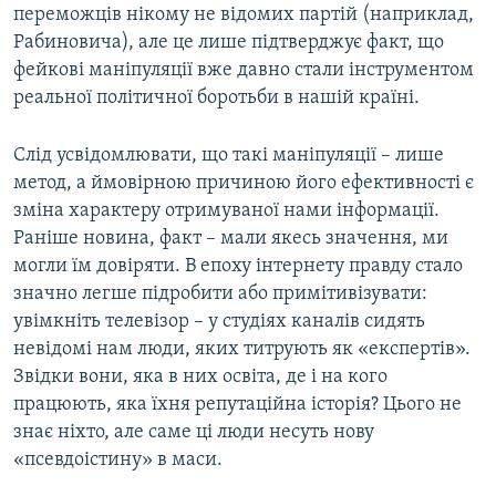
переможців нікому не відомих партій (наприклад,
Рабиновича), але це лише підтверджує факт, що
фейкові маніпуляції вже давно стали інструментом
реальної політичної боротьби в нашій країні.
Слід усвідомлювати, що такі маніпуляції – лише
метод, а ймовірною причиною його ефективності є
зміна характеру отримуваної нами інформації.
Раніше новина, факт – мали якесь значення, ми
могли їм довіряти. В епоху інтернету правду стало
значно легше підробити або примітивізувати:
увімкніть телевізор – у студіях каналів сидять
невідомі нам люди, яких титрують як «експертів».
Звідки вони, яка в них освіта, де і на кого
працюють, яка їхня репутаційна історія? Цього не
знає ніхто, але саме ці люди несуть нову
«псевдоістину» в маси.