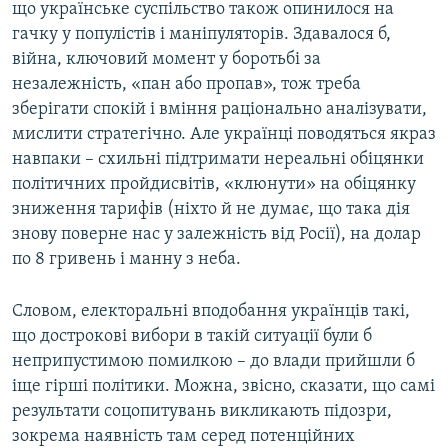
що українське суспільство також опинилося на
гачку у популістів і маніпуляторів. Здавалося б,
війна, ключовий момент у боротьбі за
незалежність, «пан або пропав», тож треба
зберігати спокій і вміння раціонально аналізувати,
мислити стратегічно. Але українці поводяться якраз
навпаки – схильні підтримати нереальні обіцянки
політичних пройдисвітів, «клюнути» на обіцянку
зниження тарифів (ніхто й не думає, що така дія
знову поверне нас у залежність від Росії), на долар
по 8 гривень і манну з неба.
Словом, електоральні вподобання українців такі,
що дострокові вибори в такій ситуації були б
неприпустимою помилкою – до влади прийшли б
іще гірші політики. Можна, звісно, сказати, що самі
результати соцопитувань викликають підозри,
зокрема наявність там серед потенційних