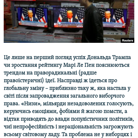
ВІДЕОУРОКИ «ELIFBE»
Русский
СВІДЧЕННЯ ОКУПАЦІЇ
Qırımtatar
УКРАЇНСЬКА ПРОБЛЕМА КРИМУ
ДОЛУЧАЙСЯ!
ІНФОГРАФІКА
Це лише на перший погляд успіх Дональда Трампа
чи зростання рейтингу Марі Ле Пен пояснюються
Усі сайти RFE/RL
трендом на праворадикальні (радше
правоістеричні) ідеї. Насправді ж ідеться про
глобальну зміну – приблизно таку ж, яка настала у
світі після запровадження загального виборчого
права. «Низи», мільярди незадоволених голосують,
керуючись емоціями, фобіями й жагою помсти, а
відтак приводять до влади популістичних політиків,
чиї непрофесійність і нераціональність загрожують
всьому світовому ладу. Та проблема не у виборцях і