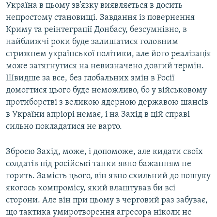
Україна в цьому зв’язку виявляється в досить
непростому становищі. Завдання із повернення
Криму та реінтеграції Донбасу, безсумнівно, в
найближчі роки буде залишатися головним
стрижнем української політики, але його реалізація
може затягнутися на невизначено довгий термін.
Швидше за все, без глобальних змін в Росії
домогтися цього буде неможливо, бо у військовому
протиборстві з великою ядерною державою шансів
в України апріорі немає, і на Захід в цій справі
сильно покладатися не варто.
Зброєю Захід, може, і допоможе, але кидати своїх
солдатів під російські танки явно бажанням не
горить. Замість цього, він явно схильний до пошуку
якогось компромісу, який влаштував би всі
сторони. Але він при цьому в черговий раз забуває,
що тактика умиротворення агресора ніколи не