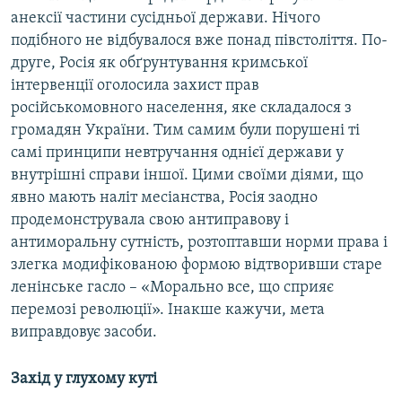
анексії частини сусідньої держави. Нічого
подібного не відбувалося вже понад півстоліття. По-
друге, Росія як обґрунтування кримської
інтервенції оголосила захист прав
російськомовного населення, яке складалося з
громадян України. Тим самим були порушені ті
самі принципи невтручання однієї держави у
внутрішні справи іншої. Цими своїми діями, що
явно мають наліт месіанства, Росія заодно
продемонструвала свою антиправову і
антиморальну сутність, розтоптавши норми права і
злегка модифікованою формою відтворивши старе
ленінське гасло – «Морально все, що сприяє
перемозі революції». Інакше кажучи, мета
виправдовує засоби.
Захiд у глухому кутi