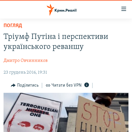
Доступність
посилання
Перейти
ПОГЛЯД
до
НОВИНИ
Тріумф Путіна і перспективи
основного
ВОДА.КРИМ
матеріалу
українського реваншу
ВІДЕО ТА ФОТО
Перейти
до
Дмитро Овчинников
ПОЛІТИКА
основної
23 грудень 2016, 19:31
БЛОГИ
навігації
Перейти
ПОГЛЯД
Поділитись
Читати без VPN
до
ІНТЕРВ'Ю
пошуку
ВСЕ ЗА ДЕНЬ
СПЕЦПРОЕКТИ
ЯК ОБІЙТИ БЛОКУВАННЯ
ДЕПОРТАЦІЯ