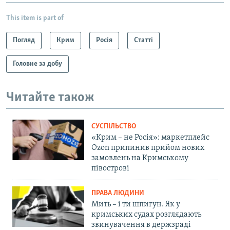
This item is part of
Погляд
Крим
Росія
Статті
Головне за добу
Читайте також
СУСПІЛЬСТВО
«Крим – не Росія»: маркетплейс
Ozon припинив прийом нових
замовлень на Кримському
півострові
ПРАВА ЛЮДИНИ
Мить – і ти шпигун. Як у
кримських судах розглядають
звинувачення в держзраді