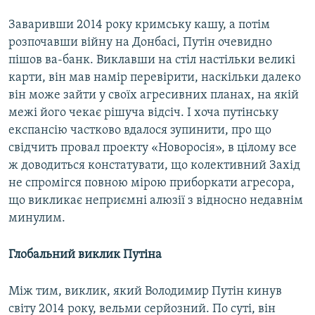
Заваривши 2014 року кримську кашу, а потім
розпочавши війну на Донбасі, Путін очевидно
пішов ва-банк. Виклавши на стіл настільки великі
карти, він мав намір перевірити, наскільки далеко
він може зайти у своїх агресивних планах, на якiй
межі його чекає рішуча відсіч. І хоча путінську
експансію частково вдалося зупинити, про що
свідчить провал проекту «Новоросія», в цілому все
ж доводиться констатувати, що колективний Захід
не спромігся повною мірою приборкати агресора,
що викликає неприємні алюзії з відносно недавнім
минулим.
Глобальний виклик Путiна
Між тим, виклик, який Володимир Путін кинув
світу 2014 року, вельми серйозний. По суті, він