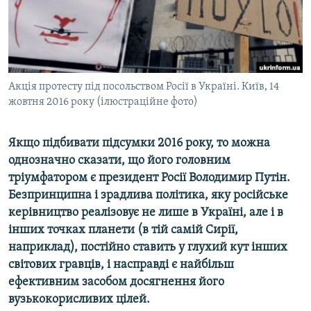
ВІДЕОУРОКИ «ELIFBE»
Русский
СВІДЧЕННЯ ОКУПАЦІЇ
Qırımtatar
УКРАЇНСЬКА ПРОБЛЕМА КРИМУ
ДОЛУЧАЙСЯ!
Акція протесту під посольством Росії в Україні. Київ, 14
ІНФОГРАФІКА
жовтня 2016 року (ілюстраційне фото)
Якщо підбивати підсумки 2016 року, то можна
Усі сайти RFE/RL
однозначно сказати, що його головним
тріумфатором є президент Росії Володимир Путін.
Безпринципна і зрадлива політика, яку російське
керівництво реалізовує не лише в Україні, але і в
інших точках планети (в тій самій Сирії,
наприклад), постійно ставить у глухий кут інших
світових гравців, i насправді є найбільш
ефективним засобом досягнення його
вузькокорисливих цілей.