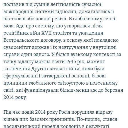
поставив під сумнів легітимність сучасної
міжнародної системи відносин, домагаючись її
часткової або повної ревізії. В глобальному сенсі
мова йде про систему, що утворилася після
релігійних війн XVII століття та укладення
Вестфальського договору, в основу якої покладено
суверенітет держав і їх невтручання у внутрішні
справи один одного. У більш вузькому контексті за
точку відліку можна взяти 1945 рік, момент
закінчення Другої світової війни, коли були
сформульовані і затверджені основні, базові
принципи глобального світоустрою в повоєнному
свiтi, які функціонували більш-менш аж до березня
2014 року.
Під час подій 2014 року Росія порушила відразу
кілька цих базових принципів. По-перше, стався
насильницький переділ кордонів в результаті