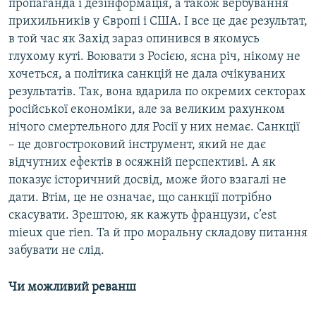
пропаганда і дезінформація, а також вербування
прихильників у Європі і США. І все це дає результат,
в той час як Захід зараз опинився в якомусь
глухому куті. Воювати з Росією, ясна річ, нікому не
хочеться, а політика санкцій не дала очікуваних
результатів. Так, вона вдарила по окремих секторах
російської економіки, але за великим рахунком
нічого смертельного для Росії у них немає. Санкції
– це довгостроковий інструмент, який не дає
відчутних ефектів в осяжній перспективі. А як
показує історичний досвід, може його взагалі не
дати. Втім, це не означає, що санкції потрібно
скасувати. Зрештою, як кажуть французи, c’est
mieux que rien. Та й про моральну складову питання
забувати не слід.
Чи можливий реванш