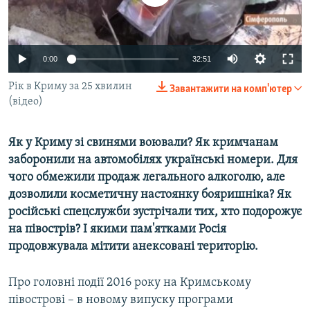
ВІДЕОУРОКИ «ELIFBE»
Русский
СВІДЧЕННЯ ОКУПАЦІЇ
Qırımtatar
0:00
32:51
УКРАЇНСЬКА ПРОБЛЕМА КРИМУ
ДОЛУЧАЙСЯ!
Рік в Криму за 25 хвилин
ІНФОГРАФІКА
Завантажити на комп'ютер
(вiдео)
Як у Криму зі свинями воювали? Як кримчанам
Усі сайти RFE/RL
заборонили на автомобілях українські номери. Для
чого обмежили продаж легального алкоголю, але
дозволили косметичну настоянку бояришніка? Як
російські спецслужби зустрічали тих, хто подорожує
на півострів? І якими пам'ятками Росія
продовжувала мітити анексовані територію.
Про головні події 2016 року на Кримському
півострові – в новому випуску програми