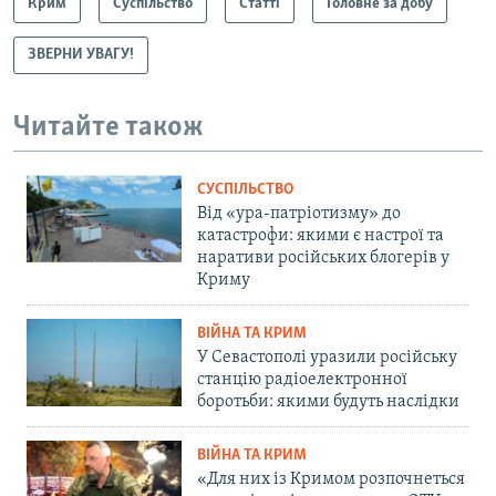
Крим
Суспільство
Статті
Головне за добу
ЗВЕРНИ УВАГУ!
Читайте також
СУСПІЛЬСТВО
Від «ура-патріотизму» до
катастрофи: якими є настрої та
наративи російських блогерів у
Криму
ВІЙНА ТА КРИМ
У Севастополі уразили російську
станцію радіоелектронної
боротьби: якими будуть наслідки
ВІЙНА ТА КРИМ
«Для них із Кримом розпочнеться