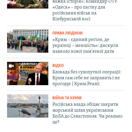
важка історія»: командир ОТУ
«Одеса» – про пастку для
російських військ на
Кінбурнській косі
ПРАВА ЛЮДИНИ
«Крим – єдиний регіон, де
українці – меншість»: дискусія
навколо нової пам'ятної дати
ВІДЕО
Блокада без сухопутної операції:
Крим сам себе не заправить і не
прогодує | Крим.Реалії
ВІЙНА ТА КРИМ
Російська влада обіцяє закрити
морський шлях українським
БпЛА до Севастополя. Чи реально
це?