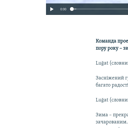
0:00
Команда прое
пору року – з
Luğat (словник
Засніжений гр
багато радості
Luğat (словник)
Зима – прекра
зачарованим. 