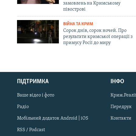
замовлень на Кримському
півострові
ВІЙНА ТА КРИМ
Сорок днів, сорок ночей. Про
результати кримської операції з
примусу Росії до миру
Русский
ПІДТРИМКА
ІНФО
Qırımtatar
Ваше відео і фото
Крим.Реалії
ДОЛУЧАЙСЯ!
Радіо
Передрук
Мобільний додаток Android | iOS
Контакти
RSS / Podcast