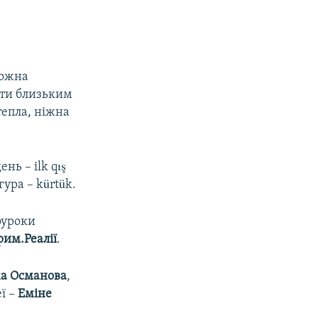
можна
ляти близьким
тепла, ніжна
ень – ilk qış
угура – kürtük.
еоуроки
рим.Реалії
.
ма Османова
,
еї –
Еміне