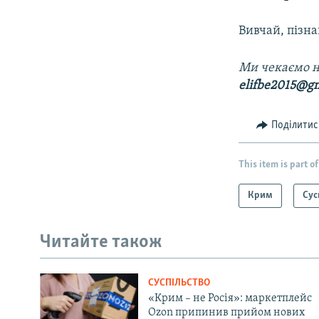
Вивчай, пізна
Ми чекаємо н
elifbe2015@g
Поділитис
This item is part of
Крим
Сус
Читайте також
СУСПІЛЬСТВО
«Крим – не Росія»: маркетплейс
Ozon припинив прийом нових