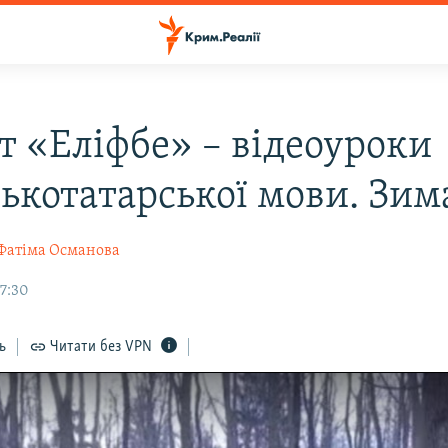
т «Еліфбе» – відеоуроки
ькотатарської мови. Зим
Фатіма Османова
07:30
ь
Читати без VPN