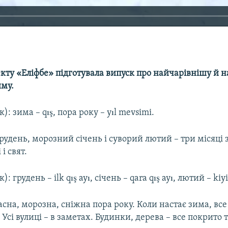
кту «Еліфбе» підготувала випуск про найчарівнішу й 
иму.
): зима – qış, пора року – yıl mevsimi.
удень, морозний січень і суворий лютий – три місяці 
 і свят.
: грудень – ilk qış ayı, січень – qara qış ayı, лютий – kiyi
сна, морозна, сніжна пора року. Коли настає зима, все 
Усі вулиці – в заметах. Будинки, дерева – все покрито 