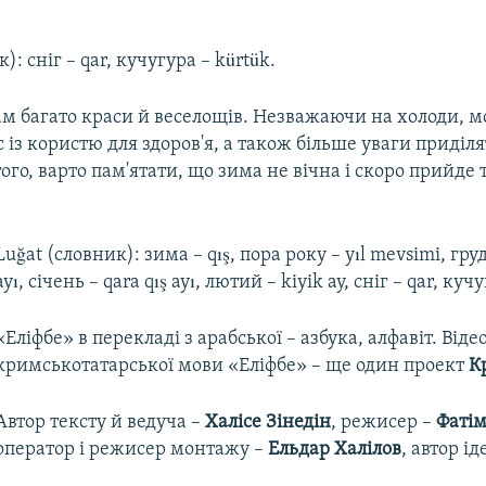
): сніг – qar, кучугура – kürtük.
ам багато краси й веселощів. Незважаючи на холоди, 
 із користю для здоров'я, а також більше уваги приді
ого, варто пам'ятати, що зима не вічна і скоро прийде 
Luğat (словник): зима – qış, пора року – yıl mevsimi, груд
ayı, січень – qara qış ayı, лютий – kiyik ay, сніг – qar, куч
«Еліфбе» в перекладі з арабської – азбука, алфавіт. Від
кримськотатарської мови «Еліфбе» – ще один проект
К
Автор тексту й ведуча –
Халісе Зінедін
, режисер –
Фаті
оператор і режисер монтажу –
Ельдар Халілов
, автор ід