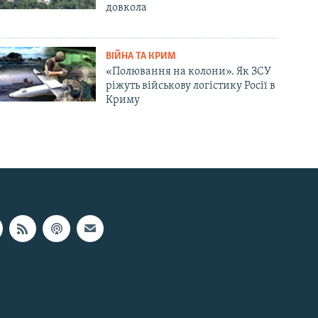
довкола
ВІЙНА ТА КРИМ
«Полювання на колони». Як ЗСУ
ріжуть військову логістику Росії в
Криму