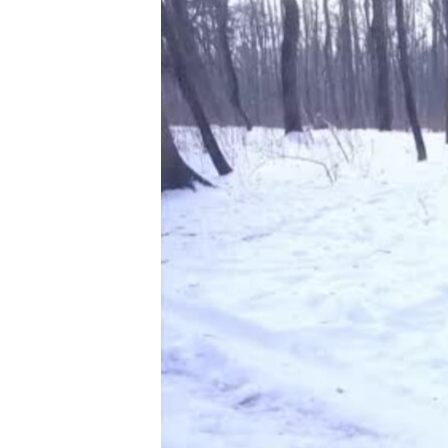
ВІДЕОУРОКИ «ELIFBE»
СВІДЧЕННЯ ОКУПАЦІЇ
УКРАЇНСЬКА ПРОБЛЕМА КРИМУ
ІНФОГРАФІКА