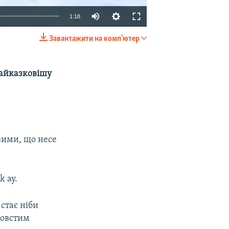
1:18
Завантажити на комп'ютер
EMBED
SHARE
найказковішу
зими, що несе
k ay.
стає ніби
товстим