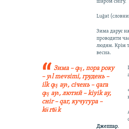
шаром снігу.
Luğat (словник
Зима дарує н
проводити час
людям. Крім т
весна.
Зима – qış, пора року
– yıl mevsimi, грудень –
ilk qış ayı, січень – qara
qış ayı, лютий – kiyik ay,
сніг – qar, кучугура –
kürtük
Джеппар
.