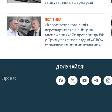
звинувачення в держзраді
ПОЛІТИКА
«Короткострокова акція
перетворилася на війну на
виснаження»: Як пропаганда РФ
у Криму пояснює невдачі «СВО»
та залякує «мінними атаками»
ДОЛУЧАЙСЯ!
. Про нас