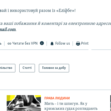
вай і використовуй разом із «Еліфбе»!
а ваші побажання й коментарі за електронною адрес
mail.com
.
ь
Читати без VPN
Follow us
Print
пільство
Статті
Головне за добу
ПРАВА ЛЮДИНИ
Мить – і ти шпигун. Як у
кримських судах розглядають