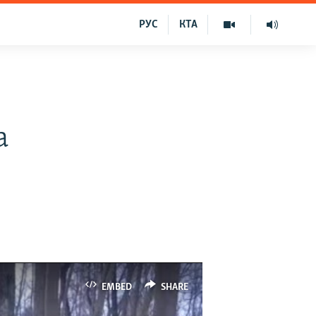
РУС
КТА
а
EMBED
SHARE