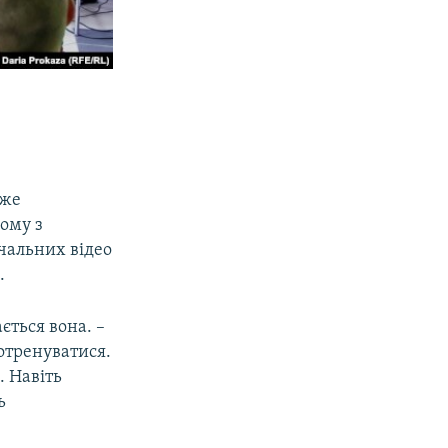
йже
ому з
вчальних відео
.
ється вона. –
отренуватися.
. Навіть
ь