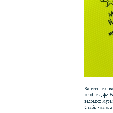
Заняття трива
наліпки, футб
відомих музик
Стабільна ж а