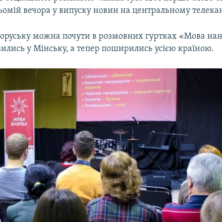
сьомій вечора у випуску новин на центральному телекан
лоруську можна почути в розмовних гуртках «Мова нано
вились у Мінську, а тепер поширились усією країною.