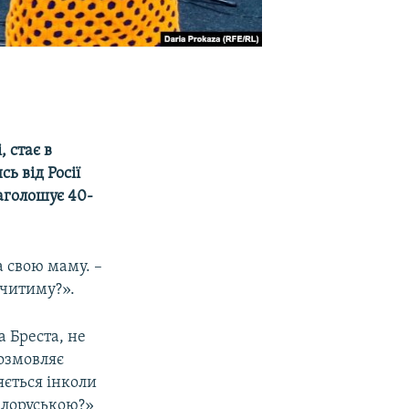
 стає в
ь від Росії
наголошує 40-
а свою маму. –
вчитиму?».
а Бреста, не
розмовляє
яється інколи
ілоруською?»