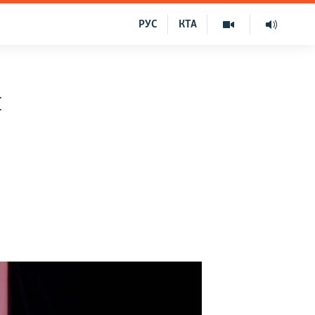
РУС
КТА
и