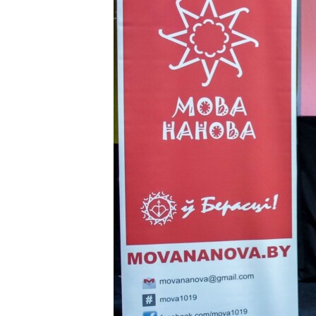
ВІДЕОУРОКИ «ELIFBE»
СВІДЧЕННЯ ОКУПАЦІЇ
УКРАЇНСЬКА ПРОБЛЕМА КРИМУ
ІНФОГРАФІКА