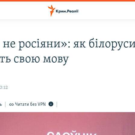
не росіяни»: як білорус
ть свою мову
0:12
ь
Читати без VPN