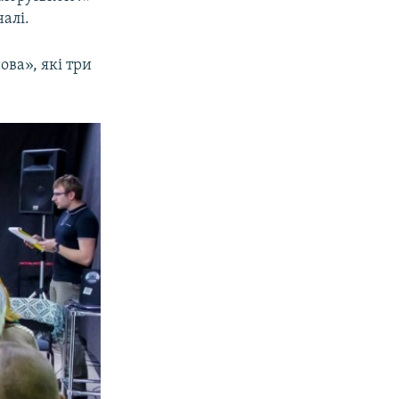
алі.
ва», які три