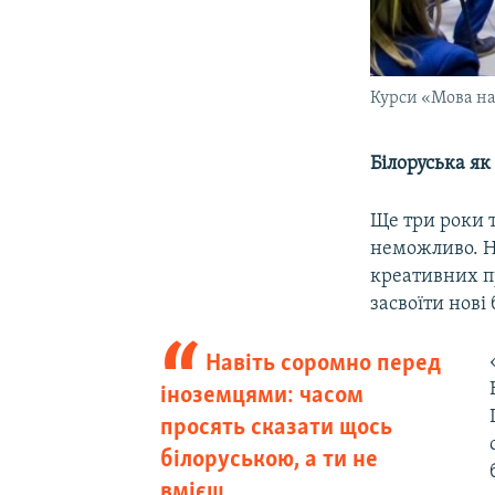
Курси «Мова на
Білоруська як 
Ще три роки 
неможливо. Ни
креативних пр
засвоїти нові
Навіть соромно перед
іноземцями: часом
просять сказати щось
білоруською, а ти не
вмієш