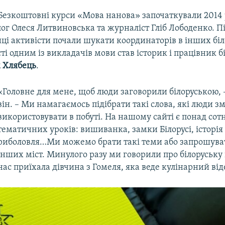
Безкоштовні курси «Мова нанова» започаткували 2014 
ог Олеся Литвиновська та журналіст Гліб Лободенко. Пі
иці активісти почали шукати координаторів в інших бі
сті одним із викладачів мови став історик і працівник б
 Хлябець
.
«Головне для мене, щоб люди заговорили білоруською, 
він. – Ми намагаємось підібрати такі слова, які люди з
використовувати в побуті. На нашому сайті є понад сот
тематичних уроків: вишиванка, замки Білорусі, історія 
риболовля…Ми можемо брати такі теми або запрошуват
інших міст. Минулого разу ми говорили про білоруську 
нас приїхала дівчина з Гомеля, яка веде кулінарний від