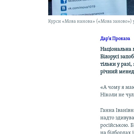
Курси «Мова нанова» («Мова заново») у
Дар’я Проказа
Національна м
Білорусі запо
тільки у разі
річний менедж
«А чому я маю
Ніколи не чул
Ганна Іванівн
надто здивува
російською. Б
на білбордах 