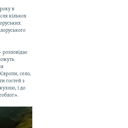
року в
сля кількох
лоруських
ілоруського
– розповідає
можуть
ня
Європи, село,
и гостей з
кухню, і до
еоблог».