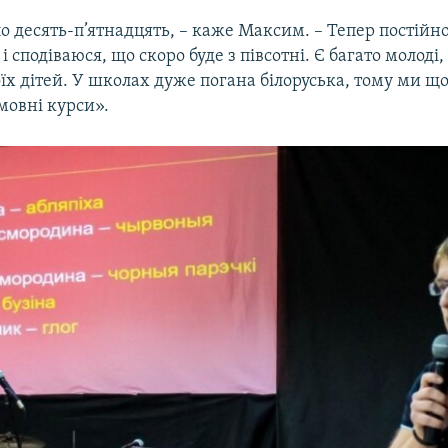
о десять-п’ятнадцять, – каже Максим. – Тепер постійн
 і сподіваюся, що скоро буде з півсотні. Є багато молоді
їх дітей. У школах дуже погана білоруська, тому ми що
мовні курси».