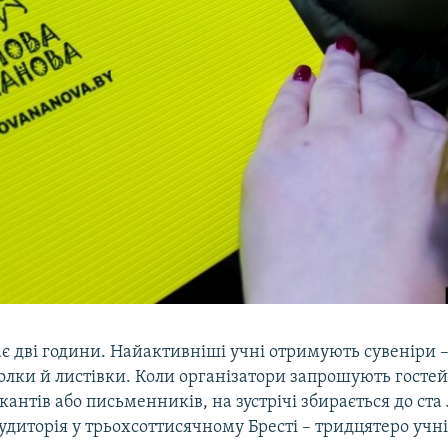
є дві години. Найактивніші учні отримують сувеніри 
олки й листівки. Коли організатори запрошують гостей
антів або письменників, на зустрічі збирається до ста
удиторія у трьохсоттисячному Бресті – тридцятеро учні