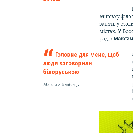
Мінську філол
занять у стол
містах. У Бре
радіо
Максим
Головне для мене, щоб
люди заговорили
білоруською
Максим Хлябець