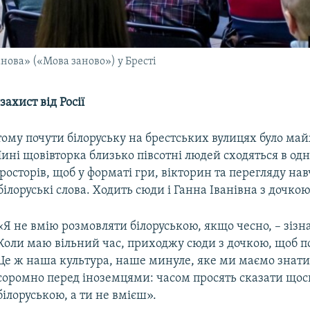
нова» («Мова заново») у Бресті
захист від Росії
тому почути білоруську на брестських вулицях було ма
ні щовівторка близько півсотні людей сходяться в одн
осторів, щоб у форматі гри, вікторин та перегляду на
 білоруські слова. Ходить сюди і Ганна Іванівна з дочкою
«Я не вмію розмовляти білоруською, якщо чесно, – зізна
Коли маю вільний час, приходжу сюди з дочкою, щоб п
Це ж наша культура, наше минуле, яке ми маємо знати
соромно перед іноземцями: часом просять сказати щос
білоруською, а ти не вмієш».