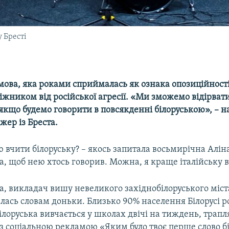
 Бресті
ова, яка роками сприймалась як ознака опозиційності,
біжником від російської агресії. «Ми зможемо відірватис
, якщо будемо говорити в повсякденні білоруською», – 
ер із Бреста​.
 вчити білоруську? – якось запитала восьмирічна Алін
а, щоб нею хтось говорив. Можна, я краще італійську 
а, викладач вишу невеликого західнобілоруського міст
лась словам доньки. Близько 90% населення Білорусі 
ілоруська вивчається у школах двічі на тиждень, трапл
із соціальною рекламою «Яким було твоє перше слово б