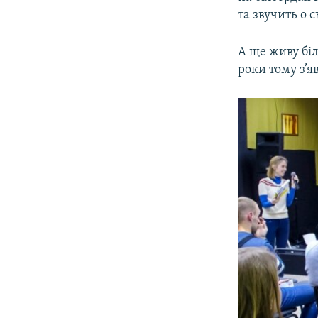
та звучить о 
А ще живу бі
роки тому з’я