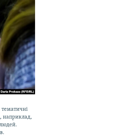
– тематичні
, наприклад,
 людей.
в.