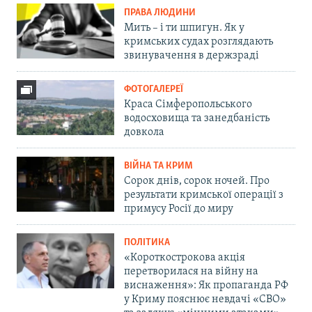
ПРАВА ЛЮДИНИ
Мить – і ти шпигун. Як у
кримських судах розглядають
звинувачення в держзраді
ФОТОГАЛЕРЕЇ
Краса Сімферопольського
водосховища та занедбаність
довкола
ВІЙНА ТА КРИМ
Сорок днів, сорок ночей. Про
результати кримської операції з
примусу Росії до миру
ПОЛІТИКА
«Короткострокова акція
перетворилася на війну на
виснаження»: Як пропаганда РФ
у Криму пояснює невдачі «СВО»