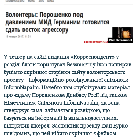
ВІДЕОУРОКИ «ELIFBE»
Русский
СВІДЧЕННЯ ОКУПАЦІЇ
Qırımtatar
УКРАЇНСЬКА ПРОБЛЕМА КРИМУ
ДОЛУЧАЙСЯ!
ІНФОГРАФІКА
У четвер на сайті видання «Корреспондент» у
розділі блоги користувач Bessmertniy Ivan поширив
Усі сайти RFE/RL
буцімто скріншот сторінки сайту волонтерського
проекту – ​інформаційно-розвідувальної спільноти
InformNapalm. Начебто там опублікували матеріал
про «здачу Порошенком Донбасу Росії під тиском
Німеччини». Спільнота InformNapalm, як вона
стверджує сама, займається розвідкою, що
базується на інформації із загальнодоступних,
відкритих джерел. Засновник проекту Іван Бурко​
повідомив, що цей нібито скріншот є фейком.