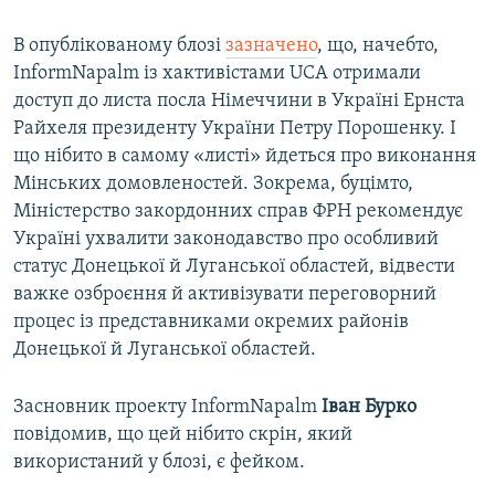
В опублікованому блозі
зазначено
, що, начебто,
InformNapalm із хактивістами UCA отримали
доступ до листа посла Німеччини в Україні Ернста
Райхеля президенту України Петру Порошенку. І
що нібито в самому «листі» йдеться про виконання
Мінських домовленостей. Зокрема, буцімто,
Міністерство закордонних справ ФРН рекомендує
Україні ухвалити законодавство про особливий
статус Донецької й Луганської областей, відвести
важке озброєння й активізувати переговорний
процес із представниками окремих районів
Донецької й Луганської областей.
Засновник проекту InformNapalm
Іван Бурко
повідомив, що цей нібито скрін, який
використаний у блозі, є фейком.