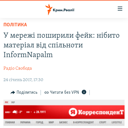
Доступність
посилання
Перейти
ПОЛІТИКА
до
НОВИНИ
У мережі поширили фейк: нібито
основного
ВОДА.КРИМ
матеріалу
матеріал від спільноти
ВІДЕО ТА ФОТО
Перейти
InformNapalm
до
ПОЛІТИКА
основної
Радіо Свобода
БЛОГИ
навігації
Перейти
24 січень 2017, 17:30
ПОГЛЯД
до
ІНТЕРВ'Ю
Поділитись
Читати без VPN
пошуку
ВСЕ ЗА ДЕНЬ
СПЕЦПРОЕКТИ
ЯК ОБІЙТИ БЛОКУВАННЯ
ДЕПОРТАЦІЯ