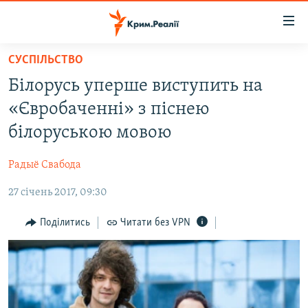
Доступність
посилання
Перейти
СУСПІЛЬСТВО
до
НОВИНИ
Білорусь уперше виступить на
основного
ВОДА.КРИМ
матеріалу
«Євробаченні» з піснею
ВІДЕО ТА ФОТО
Перейти
білоруською мовою
до
ПОЛІТИКА
основної
Радыё Свабода
БЛОГИ
навігації
Перейти
27 січень 2017, 09:30
ПОГЛЯД
до
ІНТЕРВ'Ю
Поділитись
Читати без VPN
пошуку
ВСЕ ЗА ДЕНЬ
СПЕЦПРОЕКТИ
ЯК ОБІЙТИ БЛОКУВАННЯ
ДЕПОРТАЦІЯ