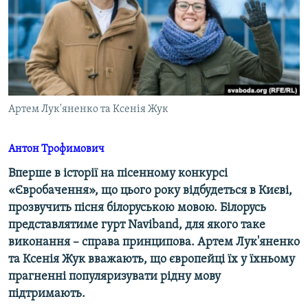
ВІДЕОУРОКИ «ELIFBE»
Русский
СВІДЧЕННЯ ОКУПАЦІЇ
Qırımtatar
УКРАЇНСЬКА ПРОБЛЕМА КРИМУ
ДОЛУЧАЙСЯ!
ІНФОГРАФІКА
Артем Лук'яненко та Ксенія Жук
Антон Трофимович
Усі сайти RFE/RL
Вперше в історії на пісенному конкурсі
«Євробачення», що цього року відбудеться в Києві,
прозвучить пісня білоруською мовою. Білорусь
представлятиме гурт Naviband, для якого таке
виконання – справа принципова. Артем Лук'яненко
та Ксенія Жук вважають, що європейці їх у їхньому
прагненні популяризувати рідну мову
підтримають.