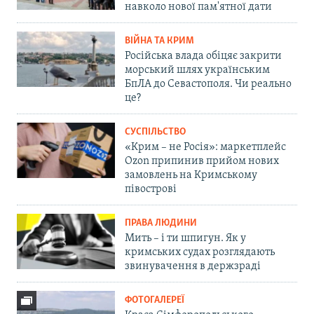
навколо нової пам'ятної дати
ВІЙНА ТА КРИМ
Російська влада обіцяє закрити
морський шлях українським
БпЛА до Севастополя. Чи реально
це?
СУСПІЛЬСТВО
«Крим – не Росія»: маркетплейс
Ozon припинив прийом нових
замовлень на Кримському
півострові
ПРАВА ЛЮДИНИ
Мить – і ти шпигун. Як у
кримських судах розглядають
звинувачення в держзраді
ФОТОГАЛЕРЕЇ