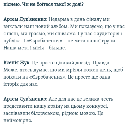
піснею. Чи не боїтеся такої ж долі?
Артем Лук'яненко
: Недарма в день фіналу ми
виклали наш новий альбом. Ми показуємо, що у нас
є пісні, ми граємо, ми співаємо. І у нас є аудиторія і
публіка. І «Євробачення» – не мета нашої групи.
Наша мета і місія – більше.
Ксенія Жук
: Це просто цікавий досвід. Правда.
Може, хтось думає, що ми мріяли кожен день, щоб
поїхати на «Євробачення». Це просто ще одна
історія для нас.
Артем Лук'яненко
: Але для нас це велика честь
представити нашу країну на цьому конкурсі,
заспівавши білоруською, рідною мовою. Це
неймовірно.