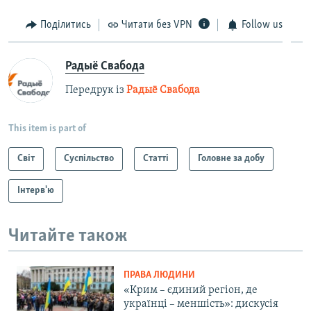
Поділитись
Читати без VPN
Follow us
Радыё Свабода
Передрук із
Радыё Свабода
This item is part of
Світ
Суспільство
Статті
Головне за добу
Інтерв'ю
Читайте також
ПРАВА ЛЮДИНИ
«Крим – єдиний регіон, де
українці – меншість»: дискусія