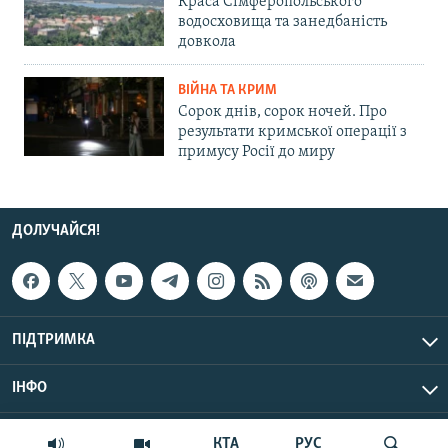
Краса Сімферопольського
водосховища та занедбаність
довкола
ВІЙНА ТА КРИМ
Сорок днів, сорок ночей. Про
результати кримської операції з
примусу Росії до миру
ДОЛУЧАЙСЯ!
ПІДТРИМКА
ІНФО
© Крим.Реалії, 2026 | Усі права застережено.
КТА
РУС