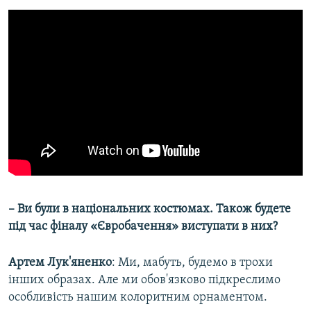
– Ви були в національних костюмах. Також будете
під час фіналу «Євробачення» виступати в них?
Артем Лук'яненко
: Ми, мабуть, будемо в трохи
інших образах. Але ми обов'язково підкреслимо
особливість нашим колоритним орнаментом.​