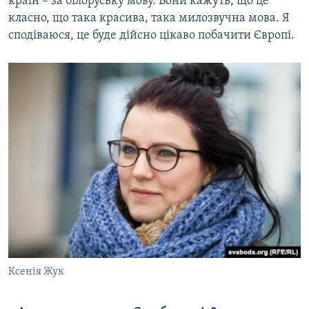
країн – за білоруську мову. Вони кажуть, що це
класно, що така красива, така милозвучна мова. Я
сподіваюся, це буде дійсно цікаво побачити Європі.
Ксенія Жук