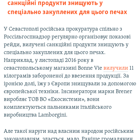
санкційні продукти знищують у
спеціально закуплених для цього печах
У Севастополі російська прокуратура спільно з
Россільгоспнадзор регулярно організовує показові
рейди, вилучені санкційні продукти знищують у
спеціально закуплених для цього печах.
Наприклад, у листопаді 2016 року в
севастопольському магазині Bonne Vie
вилучили
11
кілограмів забороненої до ввезення продукції. За
іронією долі, їжу з Європи знищували за допомогою
європейської техніки. Інсинератори марки Brener
виробляє ТОВ ВО «Екосистеми», вони
комплектуються пальниками італійського
виробництва Lamborgini.
Але такої наруги над власним народом російським
законодавцям, здається, мало. Раніше громадянин