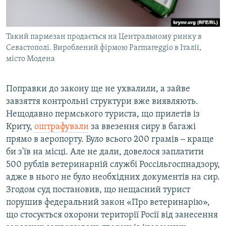
Такий пармезан продається на Центральному ринку в
Севастополі. Вироблений фірмою Parmareggio в Італії,
місто Модена
Поправки до закону ще не ухвалили, а зайве
завзяття контрольні структури вже виявляють.
Нещодавно пермського туриста, що прилетів із
Криту,
оштрафували
за ввезення сиру в багажі
прямо в аеропорту. Було всього 200 грамів ‒ краще
би з'їв на місці. Але не дали, довелося заплатити
500 рублів ветеринарній службі Россільгоспнадзору,
адже в нього не було необхідних документів на сир.
Згодом суд постановив, що нещасний турист
порушив федеральний закон «Про ветеринарію»,
що стосується охорони території Росії від занесення