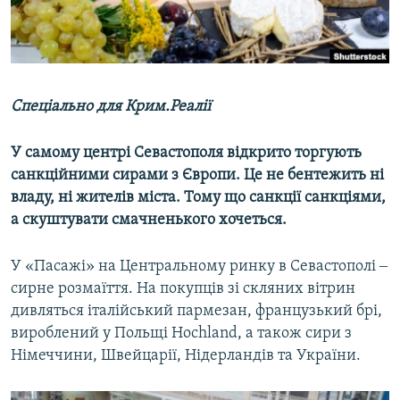
ВІДЕОУРОКИ «ELIFBE»
Русский
СВІДЧЕННЯ ОКУПАЦІЇ
Qırımtatar
УКРАЇНСЬКА ПРОБЛЕМА КРИМУ
Спеціально для Крим.Реалії
ДОЛУЧАЙСЯ!
ІНФОГРАФІКА
У самому центрі Севастополя відкрито торгують
санкційними сирами з Європи. Це не бентежить ні
Усі сайти RFE/RL
владу, ні жителів міста. Тому що санкції санкціями,
а скуштувати смачненького хочеться.
У «Пасажі» на Центральному ринку в Севастополі ‒
сирне розмаїття. На покупців зі скляних вітрин
дивляться італійський пармезан, французький брі,
вироблений у Польщі Hochland, а також сири з
Німеччини, Швейцарії, Нідерландів та України.