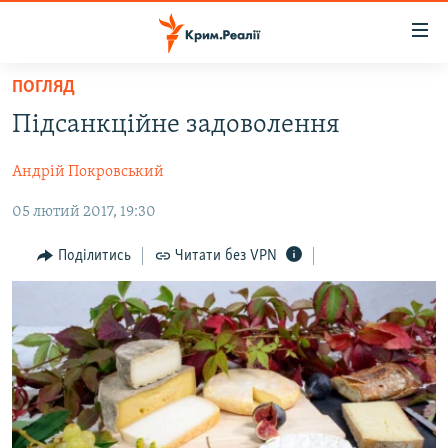
Доступність
посилання
Перейти
ПОГЛЯД
до
НОВИНИ
Підсанкційне задоволення
основного
ВОДА.КРИМ
матеріалу
Андрій Покровський
ВІДЕО ТА ФОТО
Перейти
до
05 лютий 2017, 19:30
ПОЛІТИКА
основної
БЛОГИ
навігації
Поділитись
Читати без VPN
Перейти
ПОГЛЯД
до
ІНТЕРВ'Ю
пошуку
ВСЕ ЗА ДЕНЬ
СПЕЦПРОЕКТИ
ЯК ОБІЙТИ БЛОКУВАННЯ
ДЕПОРТАЦІЯ