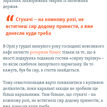
заразних захворювань тварин із іноземних
держав.
Стукачі ‒ на кожному розі, не
встигнеш сир додому принести, а вже
донесли куди треба
В Орлі у грудні минулого року господині невеликого
кафе начисто
розорили бізнес
тільки за те, що в
якості подарунка подавала гостям «сирну тарілку» ‒
по вісім скибочок імпортного пармезану. Як то
кажуть, був би сир, а стаття знайдеться.
Тому севастопольцям варто поквапитися з купівлею
делікатесів, поки каральні заходи не зробили ще
більш каральними. Тим більше, що стукачі ‒ на
кожному розі, не встигнеш сир додому принести, а
вже донесли куди треба.