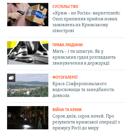
СУСПІЛЬСТВО
«Крим – не Росія»: маркетплейс
Ozon припинив прийом нових
замовлень на Кримському
півострові
ПРАВА ЛЮДИНИ
Мить – і ти шпигун. Як у
кримських судах розглядають
звинувачення в держзраді
ФОТОГАЛЕРЕЇ
Краса Сімферопольського
водосховища та занедбаність
довкола
ВІЙНА ТА КРИМ
Сорок днів, сорок ночей. Про
результати кримської операції з
примусу Росії до миру